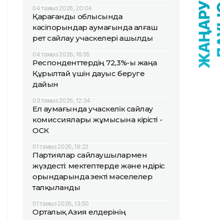
04 тамыз 2026, 20:04
Қарағанды облысында
кәсіпорындар аумағында алғаш
рет сайлау учаскелері ашылды
04 тамыз 2026, 16:55
Респонденттердің 72,3%-ы жаңа
Құрылтай үшін дауыс беруге
дайын
03 тамыз 2026, 12:34
Ел аумағында учаскелік сайлау
комиссиялары жұмысына кірісті -
ОСК
01 тамыз 2026, 19:22
Партиялар сайлаушылармен
жүздесті: мектептерде және өндіріс
орындарында өзекті мәселелер
талқыланды
01 тамыз 2026, 13:50
Орталық Азия елдерінің