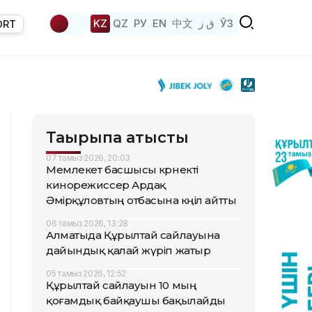
KZ
QZ
РУ
EN
中文
ق ز
ЎЗ
ORT
Тақырыпқа қатысты
07 тамыз 2026, 20:03
Мемлекет басшысы көрнекті
кинорежиссер Ардақ
Әмірқұловтың отбасына көңіл айтты
06 тамыз 2026, 13:28
Алматыда Құрылтай сайлауына
дайындық қалай жүріп жатыр
05 тамыз 2026, 12:52
Құрылтай сайлауын 10 мың
қоғамдық байқаушы бақылайды