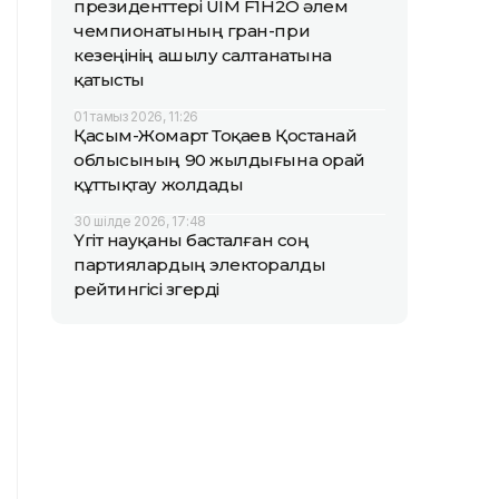
президенттері UIM F1H2O әлем
чемпионатының гран-при
кезеңінің ашылу салтанатына
қатысты
01 тамыз 2026, 11:26
Қасым-Жомарт Тоқаев Қостанай
облысының 90 жылдығына орай
құттықтау жолдады
30 шілде 2026, 17:48
Үгіт науқаны басталған соң
партиялардың электоралды
рейтингісі өзгерді