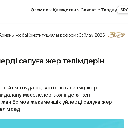
Әлемде
Қазақстан
Саясат
Талдау
SP
Арнайы жоба
Конституциялық реформа
Сайлау-2026
лерді салуға жер телімдерін
Бүгін Алматыда оңтүстік астананың жер
айдалану мәселелері жөнінде өткен
етжан Есімов жекеменшік үйлерді салуға жер
әлімдеді.