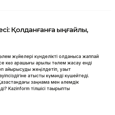
сі: Қолданғанға ыңғайлы,
лем жүйелері күнделікті қолданысқа жаппай
месе көз қарашығы арқылы төлем жасау енді
еп айырысуды жеңілдетіп, уақыт
уіпсіздігіне қатысты күмәнді күшейтеді.
Қазақстандағы заңнама мен әлемдік
і? Kazinform тілшісі тақырыпты