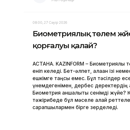
08:00, 27 Сәуір 2026
Биометриялық төлем жүйе
қорғалуы қалай?
АСТАНА. KAZINFORM – Биометриялық тө
еніп келеді. Бет-әлпет, алақан ізі не
ешкімге таңсық емес. Бұл тәсілдер ес
үнемдегенімен, дербес деректердің қа
Биометрия қаншалықты сенімді жүйе? 
тәжірибеде бұл мәселе қалай реттелед
сарапшылармен бірге зерделеді.