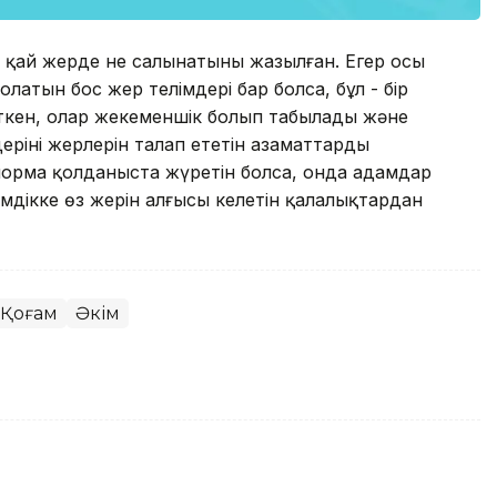
ес қай жерде не салынатыны жазылған. Егер осы
латын бос жер телімдері бар болса, бұл - бір
ткен, олар жекеменшік болып табылады және
ерінің жерлерін талап ететін азаматтардың
норма қолданыста жүретін болса, онда адамдар
 әкімдікке өз жерін алғысы келетін қалалықтардан
Қоғам
Әкім