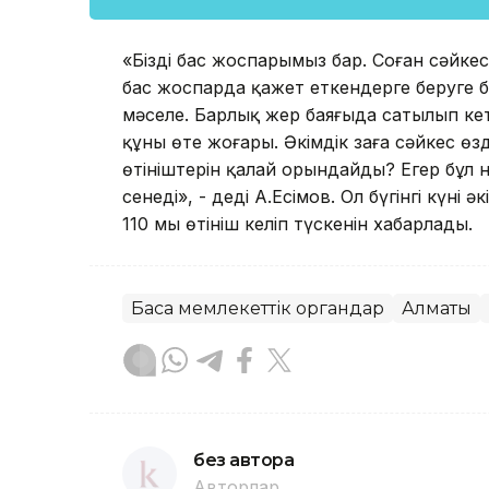
«Біздің бас жоспарымыз бар. Соған сәйк
бас жоспарда қажет еткендерге беруге бо
мәселе. Барлық жер баяғыда сатылып ке
құны өте жоғары. Әкімдік заңға сәйкес өзд
өтініштерін қалай орындайды? Егер бұл 
сенеді», - деді А.Есімов. Ол бүгінгі күні
110 мың өтініш келіп түскенін хабарлады.
Басқа мемлекеттік органдар
Алматы
без автора
Авторлар