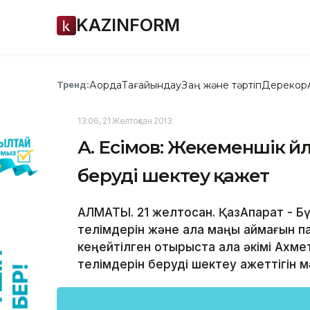
KAZINFORM
Ақорда
Тағайындау
Заң және тәртіп
Дерекқор
Тренд:
13:06, 21 Желтоқсан 2013
А. Есімов: Жекеменшік үй
беруді шектеу қажет
АЛМАТЫ. 21 желтоқсан. ҚазАқпарат - 
телімдерін және қала маңы аймағын п
кеңейтілген отырыста қала әкімі Ахм
телімдерін беруді шектеу қажеттігін м