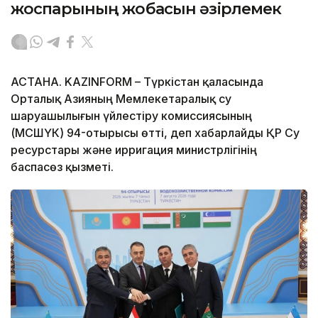
жоспарының жобасын әзірлемек
АСТАНА. KAZINFORM – Түркістан қаласында
Орталық Азияның Мемлекетаралық су
шаруашылығын үйлестіру комиссиясының
(МСШҮК) 94-отырысы өтті, деп хабарлайды ҚР Су
ресурстары және ирригация министрлігінің
баспасөз қызметі.