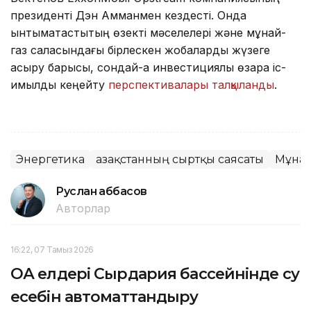
президенті Дэн Амманмен кездесті. Онда
ынтымақтастықтың өзекті мәселелері және мұнай-
газ саласындағы бірлескен жобаларды жүзеге
асыру барысы, сондай-ақ инвестициялық өзара іс-
қимылды кеңейту
перспективалары талқыланды
.
Энергетика
Қазақстанның сыртқы саясаты
Мұна
Руслан Ғаббасов
Авторлар
16:22, 07 Тамыз 2026
ОА елдері Сырдария бассейнінде су
есебін автоматтандыру