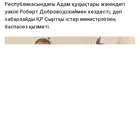
Республикасындағы Адам құқықтары жөніндегі
уәкілі Роберт Доброводскиймен кездесті, деп
хабарлайды ҚР Сыртқы істер министрлігінің
баспасөз қызметі.
Фото: ҚР Сыртқы істер министрлігі
Кездесу барысында адам құқықтарын қорғаудың өзекті