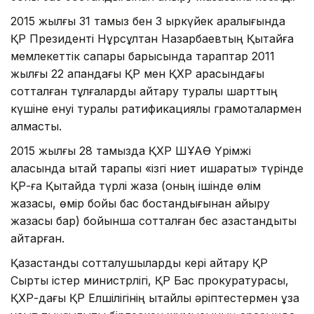
2015 жылғы 31 тамыз бен 3 қыркүйек аралығында
ҚР Президенті Нұрсұлтан Назарбаевтың Қытайға
мемлекеттік сапары барысында тараптар 2011
жылғы 22 ақпандағы ҚР мен ҚХР арасындағы
сотталған тұлғаларды қайтару туралы шарттың
күшіне енуі туралы ратификациялық грамоталармен
алмасты.
2015 жылғы 28 тамызда ҚХР ШҰАӨ Үрімжі
қаласында қытай тарапы «ізгі ниет ишараты» түрінде
ҚР-ға Қытайда түрлі жаза (оның ішінде өлім
жазасы, өмір бойы бас бостандығынан айыру
жазасы бар) бойынша сотталған бес қазақстандықты
қайтарған.
Қазақстандық сотталушыларды кері қайтару ҚР
Сыртқы істер министрлігі, ҚР Бас прокуратурасы,
ҚХР-дағы ҚР Елшілігінің қытайлық әріптестермен ұзақ