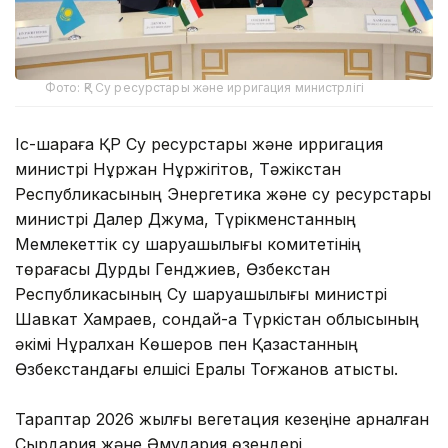
Фото: ҚР Су ресурстары және ирригация министрлігі
Іс-шараға ҚР Су ресурстары және ирригация
министрі Нұржан Нұржігітов, Тәжікстан
Республикасының Энергетика және су ресурстары
министрі Далер Джума, Түрікменстанның
Мемлекеттік су шаруашылығы комитетінің
төрағасы Дурды Генджиев, Өзбекстан
Республикасының Су шаруашылығы министрі
Шавкат Хамраев, сондай-ақ Түркістан облысының
әкімі Нұралхан Көшеров пен Қазақстанның
Өзбекстандағы елшісі Ералы Тоғжанов қатысты.
Тараптар 2026 жылғы вегетация кезеңіне арналған
Сырдария және Әмудария өзендері