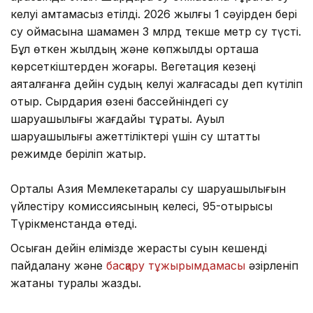
келуі қамтамасыз етілді. 2026 жылғы 1 сәуірден бері
су қоймасына шамамен 3 млрд текше метр су түсті.
Бұл өткен жылдың және көпжылдық орташа
көрсеткіштерден жоғары. Вегетация кезеңі
аяқталғанға дейін судың келуі жалғасады деп күтіліп
отыр. Сырдария өзені бассейніндегі су
шаруашылығы жағдайы тұрақты. Ауыл
шаруашылығы қажеттіліктері үшін су штаттық
режимде беріліп жатыр.
Орталық Азия Мемлекетаралық су шаруашылығын
үйлестіру комиссиясының келесі, 95-отырысы
Түрікменстанда өтеді.
Осыған дейін елімізде жерасты суын кешенді
пайдалану және
басқару тұжырымдамасы
әзірленіп
жатқаны туралы жаздық.