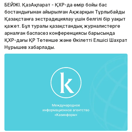
БЕЙЖІҢ. ҚазАқпарат - ҚХР-да өмір бойы бас
бостандығынан айырылған Ақжарқын Тұрлыбайды
Қазақстанға экстрадициялау үшін белгілі бір уақыт
қажет. Бұл туралы қазақстандық журналистерге
арналған баспасөз конференциясы барысында
ҚХР-дағы ҚР Төтенше және Өкілетті Елшісі Шахрат
Нұрышев хабарлады.