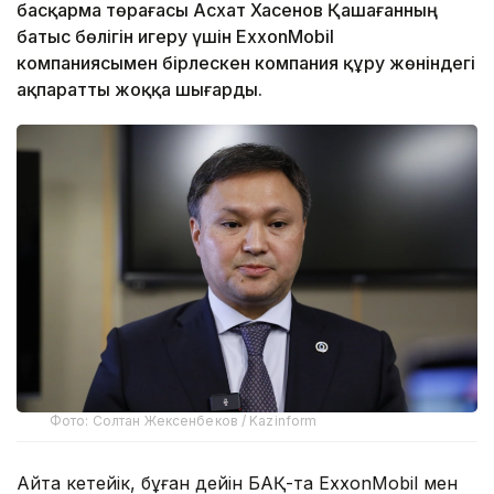
басқарма төрағасы Асхат Хасенов Қашағанның
батыс бөлігін игеру үшін ExxonMobil
компаниясымен бірлескен компания құру жөніндегі
ақпаратты жоққа шығарды.
Фото: Солтан Жексенбеков / Kazinform
Айта кетейік, бұған дейін БАҚ-та ExxonMobil мен