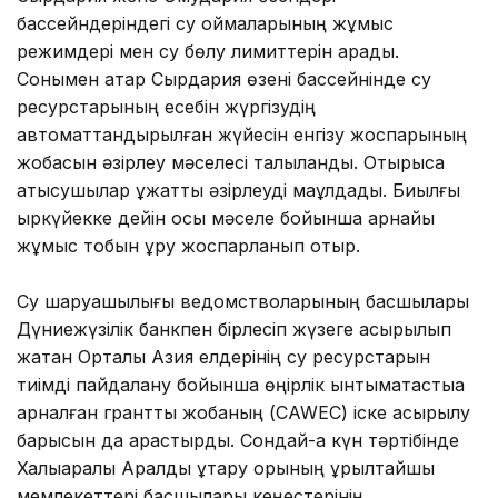
бассейндеріндегі су қоймаларының жұмыс
режимдері мен су бөлу лимиттерін қарады.
Сонымен қатар Сырдария өзені бассейнінде су
ресурстарының есебін жүргізудің
автоматтандырылған жүйесін енгізу жоспарының
жобасын әзірлеу мәселесі талқыланды. Отырысқа
қатысушылар құжатты әзірлеуді мақұлдады. Биылғы
қыркүйекке дейін осы мәселе бойынша арнайы
жұмыс тобын құру жоспарланып отыр.
Су шаруашылығы ведомстволарының басшылары
Дүниежүзілік банкпен бірлесіп жүзеге асырылып
жатқан Орталық Азия елдерінің су ресурстарын
тиімді пайдалану бойынша өңірлік ынтымақтастыққа
арналған гранттық жобаның (CAWEC) іске асырылу
барысын да қарастырды. Сондай-ақ күн тәртібінде
Халықаралық Аралды құтқару қорының құрылтайшы
мемлекеттері басшылары кеңестерінің