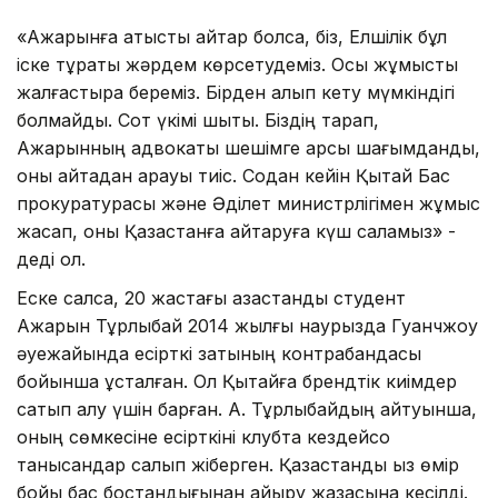
«Ақжарқынға қатысты айтар болсақ, біз, Елшілік бұл
іске тұрақты жәрдем көрсетудеміз. Осы жұмысты
жалғастыра береміз. Бірден алып кету мүмкіндігі
болмайды. Сот үкімі шықты. Біздің тарап,
Ақжарқынның адвокаты шешімге қарсы шағымданды,
оны қайтадан қарауы тиіс. Содан кейін Қытай Бас
прокуратурасы және Әділет министрлігімен жұмыс
жасап, оны Қазақстанға қайтаруға күш саламыз» -
деді ол.
Еске салсақ, 20 жастағы қазақстандық студент
Ақжарқын Тұрлыбай 2014 жылғы наурызда Гуанчжоу
әуежайында есірткі затының контрабандасы
бойынша ұсталған. Ол Қытайға брендтік киімдер
сатып алу үшін барған. А. Тұрлыбайдың айтуынша,
оның сөмкесіне есірткіні клубта кездейсоқ
танысқандар салып жіберген. Қазақстандық қыз өмір
бойы бас бостандығынан айыру жазасына кесілді.