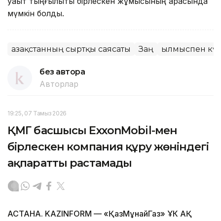
уақыт тыңғылықты бірлескен жұмысының арқасында
мүмкін болды.
Қазақстанның сыртқы саясаты
Заң
Қылмыспен кү
без автора
Авторлар
19:25, 07 Тамыз 2026
ҚМГ басшысы ExxonMobil-мен
бірлескен компания құру жөніндегі
ақпаратты растамады
АСТАНА. KAZINFORM — «ҚазМұнайГаз» ҰК АҚ