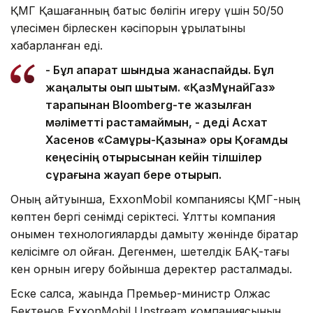
ҚМГ Қашағанның батыс бөлігін игеру үшін 50/50
үлесімен бірлескен кәсіпорын құрылатыны
хабарланған еді.
- Бұл ақпарат шындыққа жанаспайды. Бұл
жаңалықты оқып шықтым. «ҚазМұнайГаз»
тарапынан Bloomberg-те жазылған
мәліметті растамаймын, - деді Асхат
Хасенов «Самұрық-Қазына» қоры Қоғамдық
кеңесінің отырысынан кейін тілшілер
сұрағына жауап бере отырып.
Оның айтуынша, ExxonMobil компаниясы ҚМГ-ның
көптен бергі сенімді серіктесі. Ұлттық компания
онымен технологияларды дамыту жөнінде бірқатар
келісімге қол қойған. Дегенмен, шетелдік БАҚ-тағы
кен орнын игеру бойынша деректер расталмады.
Еске салсақ, жақында Премьер-министр Олжас
Бектенов ExxonMobil Upstream компаниясының