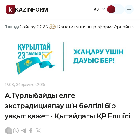
KAZINFORM
KZ
Сайлау-2026
Конституциялық реформа
Арнайы жо
Тренд:
12:08, 04 Қыркүйек 2015
А.Тұрлыбайды елге
экстрадициялау үшін белгілі бір
уақыт қажет - Қытайдағы ҚР Елшісі