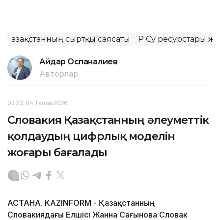
Қазақстанның сыртқы саясаты
ҚР Су ресурстары ж
Айдар Оспаналиев
Авторлар
02:23, 04 Тамыз 2026
Словакия Қазақстанның әлеуметтік
қолдаудың цифрлық моделін
жоғары бағалады
АСТАНА. KAZINFORM - Қазақстанның
Словакиядағы Елшісі Жанна Сағынова Словак