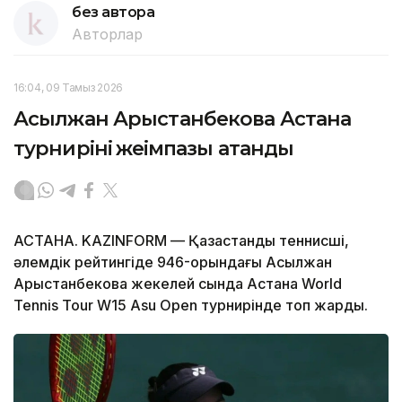
без автора
Авторлар
16:04, 09 Тамыз 2026
Асылжан Арыстанбекова Астана
турнирінің жеңімпазы атанды
АСТАНА. KAZINFORM — Қазақстандық теннисші,
әлемдік рейтингіде 946-орындағы Асылжан
Арыстанбекова жекелей сында Астана World
Tennis Tour W15 Asu Open турнирінде топ жарды.