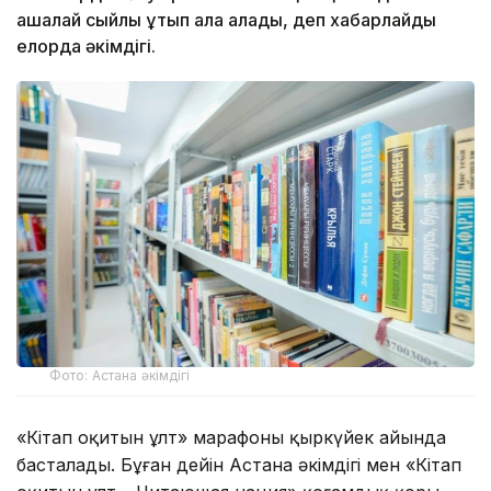
ақшалай сыйлық ұтып ала алады, деп хабарлайды
елорда әкімдігі.
Фото: Астана әкімдігі
«Кітап оқитын ұлт» марафоны қыркүйек айында
басталады. Бұған дейін Астана әкімдігі мен «Кітап