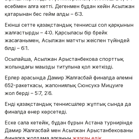
есебімен алға кетті. Дегенмен бұдан кейін Асылжан
қатарынан бес гейм алды – 6:3.
Екінші сетте қазақстандық теннисші сол қарқынын
жалғастырды – 4:0. Қарсыласы бір брейк
жасағанымен, Асылжан матчты жеңіспен түйіндей
білді – 6:1.
Осылайша, Асылжан Арыстанбекова спорттық
жолындағы маңызды титулына қол жеткізді.
Ерлер арасында Дамир Жалғасбай финалда әлемнің
652-ракеткасы, жапониялық Сюнсукэ Мицуиге
жол берді – 5:7, 2:6.
Енді қазақстандық теннисшілер жұптық сында да
финалда өнер көрсетеді.
Еске сала кетейік, бұдан бұрын Астана турнирінде
Дамир Жалғасбай мен Асылжан Арыстанбекованың
финалға жолдама алғанын
жазған едік
.