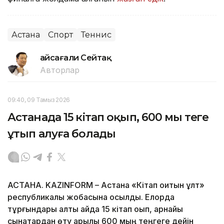
Астана
Спорт
Теннис
Ғайсағали Сейтақ
Авторлар
09:40, 09 Тамыз 2026
Астанада 15 кітап оқып, 600 мың теңге
ұтып алуға болады
АСТАНА. KAZINFORM – Астана «Кітап оқитын ұлт»
республикалық жобасына қосылды. Елорда
тұрғындары алты айда 15 кітап оқып, арнайы
сынақтардан өту арқылы 600 мың теңгеге дейін