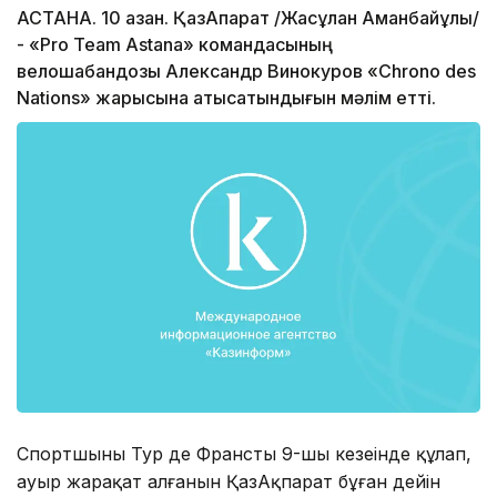
АСТАНА. 10 қазан. ҚазАқпарат /Жасұлан Аманбайұлы/
- «Pro Team Astana» командасының
велошабандозы Александр Винокуров «Chrono des
Nations» жарысына қатысатындығын мәлім етті.
Спортшының Тур де Франстың 9-шы кезеңінде құлап,
ауыр жарақат алғанын ҚазАқпарат бұған дейін