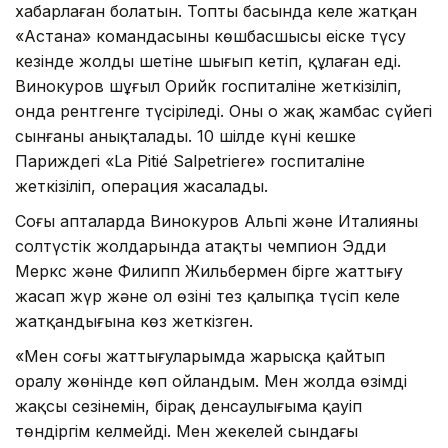
хабарлаған болатын. Топтың басында келе жатқан
«Астана» командасының көшбасшысы еңіске түсу
кезінде жолдың шетіне шығып кетіп, құлаған еді.
Винокуров шұғыл Орийк госпиталіне жеткізіліп,
онда рентгенге түсіріледі. Оның оң жақ жамбас сүйегі
сынғаны анықталады. 10 шілде күні кешке
Париждегі «La Pitié Salpetriere» госпиталіне
жеткізіліп, операция жасалады.
Соңғы апталарда Винокуров Альпі және Италияның
солтүстік жолдарында атақты чемпион Эдди
Меркс және Филипп Жильбермен бірге жаттығу
жасап жүр және ол өзінің тез қалыпқа түсіп келе
жатқандығына көз жеткізген.
«Мен соңғы жаттығуларымда жарысқа қайтып
оралу жөнінде көп ойландым. Мен жолда өзімді
жақсы сезінемін, бірақ денсаулығыма қауіп
төндіргім келмейді. Мен жекелей сындағы