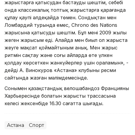
жарыстарға қатысудан бастауды шештім, себебі
онда классикалық топтық жарыстарға қарағанда
құлау қаупі әлдеқайда төмен. Сондықтан мен
Ломбардий турында емес, Chrono des Nations
жарысына қатысуды шештім. Бұл менің 2009 жылы
жеңген жарысым еді. Алайда мен биыл ол жарыста
жеңуге мақсат қоймайтыным анық. Мен жарыс
ритмін сақтау және соңғы айларда өте үлкен
қолдау көрсеткен жанкүйерлер үшін ораламын», -
дейді А. Винокуров «Астана» клубының ресми
сайтында жазған мәлімдемесінде.
Сонымен қазақстандық велошабандоз Францияның
Харбьересінде болатын жарыстың трассасына
келесі жексенбіде 16.30 сағатта шығады.
Астана
Спорт