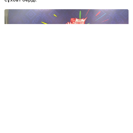
Фото: Адия Абубакир/Kazinform
Comic Con Astana фестивалінде өткен баспасөз
мәслихатында актерден Қазақстанда тосын
көрінген немесе мәдени алшақтықтар туралы
сұрақ қойылды. Андерсонның айтуынша, ешбір