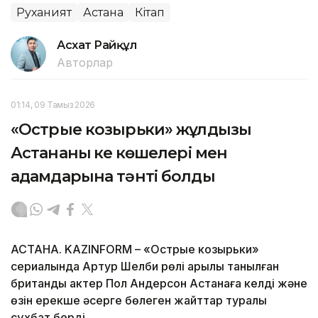
Руханият
Астана
Кітап
Асхат Райқұл
Авторлар
01:14, 09 Тамыз 2026
«Острые козырьки» жұлдызы
Астананың кең көшелері мен
адамдарына тәнті болды
АСТАНА. KAZINFORM – «Острые козырьки»
сериалында Артур Шелби рөлі арқылы танылған
британдық актер Пол Андерсон Астанаға келді және
өзін ерекше әсерге бөлеген жайттар туралы
сұхбат берді.