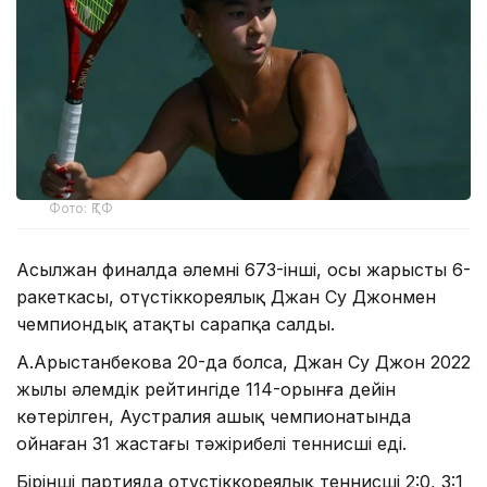
Фото: ҚТФ
Асылжан финалда әлемнің 673-інші, осы жарыстың 6-
ракеткасы, оңтүстіккореялық Джан Су Джонмен
чемпиондық атақты сарапқа салды.
А.Арыстанбекова 20-да болса, Джан Су Джон 2022
жылы әлемдік рейтингіде 114-орынға дейін
көтерілген, Аустралия ашық чемпионатында
ойнаған 31 жастағы тәжірибелі теннисші еді.
Бірінші партияда оңтүстіккореялық теннисші 2:0, 3:1