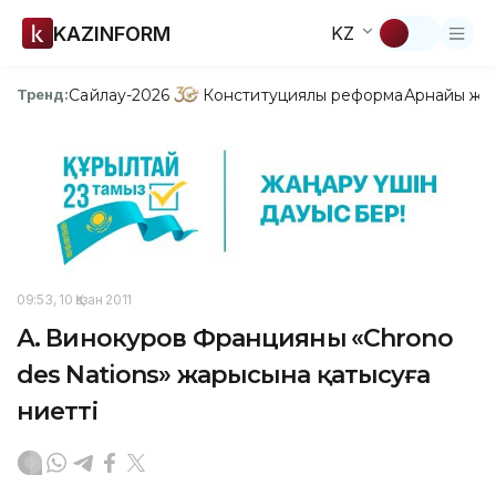
KAZINFORM
KZ
Сайлау-2026
Конституциялық реформа
Арнайы жо
Тренд:
09:53, 10 Қазан 2011
А. Винокуров Францияның «Chrono
des Nations» жарысына қатысуға
ниетті