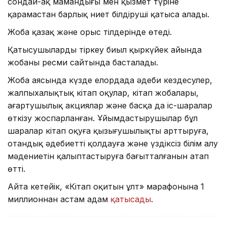
сондай-ақ мамандығы мен қызмет түріне
қарамастан барлық ниет білдіруші қатыса алады.
Жоба қазақ және орыс тілдерінде өтеді.
Қатысушыларды тіркеу биыл қыркүйек айында
жобаның ресми сайтында басталады.
Жоба аясында күзде елордада әдеби кездесулер,
жалпыхалықтық кітап оқулар, кітап жобалары,
ағартушылық акциялар және басқа да іс-шаралар
өткізу жоспарланған. Ұйымдастырушылар бұл
шаралар кітап оқуға қызығушылықты арттыруға,
отандық әдебиетті қолдауға және үздіксіз білім алу
мәдениетін қалыптастыруға бағытталғанын атап
өтті.
Айта кетейік, «Кітап оқитын ұлт» марафонына 1
миллионнан астам адам
қатысады
.