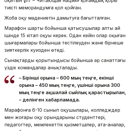
оқитын ұлт – Читающая нация» қоғамдық қоры
тиісті меморандумға қол қойған.
Жоба оқу мәдениетін дамытуға бағытталған.
Марафон шарты бойынша қатысушылар алты ай
ішінде 15 кітап оқуы керек. Одан кейін олар оқыған
шығармалары бойынша тестілеуден және бірнеше
зияткерлік куизден өтеді.
Сынақтардың қорытындысы бойынша әр санаттағы
үздік командалар анықталады.
– Бірінші орынға – 600 мың теңге, екінші
орынға – 450 мың теңге, үшінші орынға 300
мың теңге ақшалай сыйлық қарастырылған,
– делінген хабарламада.
Марафонға 6-10 сынып оқушылары, колледждер
мен жоғары оқу орындарының студенттері,
педагогтер, мемлекеттік қызметшілер, ата-аналар,