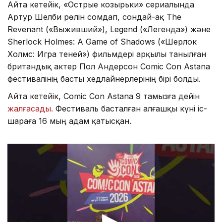
Айта кетейік, «Острые козырьки» сериалында
Артур Шелби рөлін сомдап, сондай-ақ The
Revenant («Выживший»), Legend («Легенда») және
Sherlock Holmes: A Game of Shadows («Шерлок
Холмс: Игра теней») фильмдері арқылы танылған
британдық актер Пол Андерсон Comic Con Astana
фестивалінің басты хедлайнерлерінің бірі болды.
Айта кетейік, Comic Con Astana 9 тамызға дейін
жалғасады.
Фестиваль басталған алғашқы күні іс-
шараға 16 мың адам қатысқан.