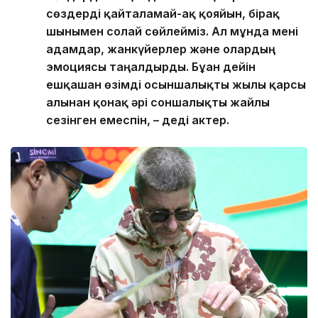
сөздерді қайталамай-ақ қояйын, бірақ
шынымен солай сөйлейміз. Ал мұнда мені
адамдар, жанкүйерлер және олардың
эмоциясы таңғалдырды. Бұған дейін
ешқашан өзімді осыншалықты жылы қарсы
алынған қонақ әрі соншалықты жайлы
сезінген емеспін, – деді актер.