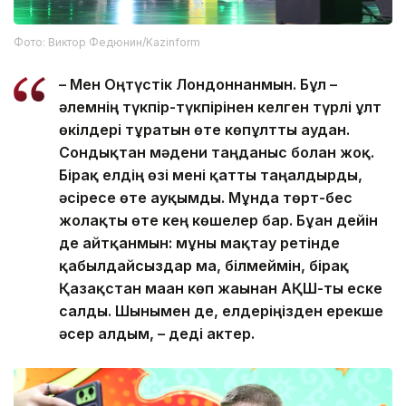
Фото: Виктор Федюнин/Kazinform
– Мен Оңтүстік Лондоннанмын. Бұл –
әлемнің түкпір-түкпірінен келген түрлі ұлт
өкілдері тұратын өте көпұлтты аудан.
Сондықтан мәдени таңданыс болған жоқ.
Бірақ елдің өзі мені қатты таңғалдырды,
әсіресе өте ауқымды. Мұнда төрт-бес
жолақты өте кең көшелер бар. Бұған дейін
де айтқанмын: мұны мақтау ретінде
қабылдайсыздар ма, білмеймін, бірақ
Қазақстан маған көп жағынан АҚШ-ты еске
салды. Шынымен де, елдеріңізден ерекше
әсер алдым, – деді актер.