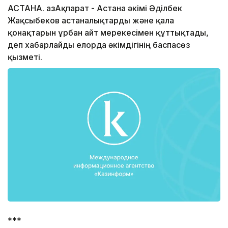
АСТАНА. ҚазАқпарат - Астана әкімі Әділбек
Жақсыбеков астаналықтарды және қала
қонақтарын Құрбан айт мерекесімен құттықтады,
деп хабарлайды елорда әкімдігінің баспасөз
қызметі.
***