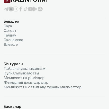
Бөлімдер
Оқиға
Саясат
Талдау
Экономика
Әлемде
Біз туралы
Пайдаланушылық келiciм
Құпиялылық саясаты
Мемлекеттік рәміздер
Жемқорлыққа қарсы шаралар
Мемлекеттік сатып алу туралы мәлiметтер
Басқалар