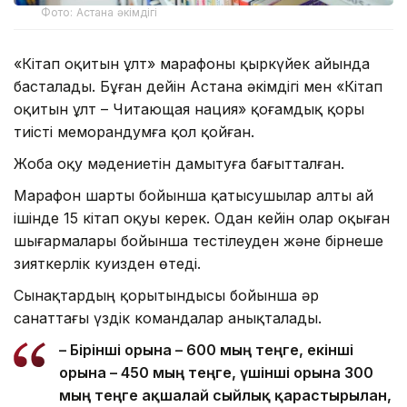
Фото: Астана әкімдігі
«Кітап оқитын ұлт» марафоны қыркүйек айында
басталады. Бұған дейін Астана әкімдігі мен «Кітап
оқитын ұлт – Читающая нация» қоғамдық қоры
тиісті меморандумға қол қойған.
Жоба оқу мәдениетін дамытуға бағытталған.
Марафон шарты бойынша қатысушылар алты ай
ішінде 15 кітап оқуы керек. Одан кейін олар оқыған
шығармалары бойынша тестілеуден және бірнеше
зияткерлік куизден өтеді.
Сынақтардың қорытындысы бойынша әр
санаттағы үздік командалар анықталады.
– Бірінші орынға – 600 мың теңге, екінші
орынға – 450 мың теңге, үшінші орынға 300
мың теңге ақшалай сыйлық қарастырылған,