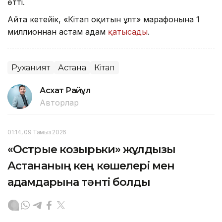
өтті.
Айта кетейік, «Кітап оқитын ұлт» марафонына 1
миллионнан астам адам
қатысады
.
Руханият
Астана
Кітап
Асхат Райқұл
Авторлар
01:14, 09 Тамыз 2026
«Острые козырьки» жұлдызы
Астананың кең көшелері мен
адамдарына тәнті болды