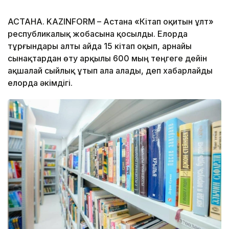
АСТАНА. KAZINFORM – Астана «Кітап оқитын ұлт»
республикалық жобасына қосылды. Елорда
тұрғындары алты айда 15 кітап оқып, арнайы
сынақтардан өту арқылы 600 мың теңгеге дейін
ақшалай сыйлық ұтып ала алады, деп хабарлайды
елорда әкімдігі.