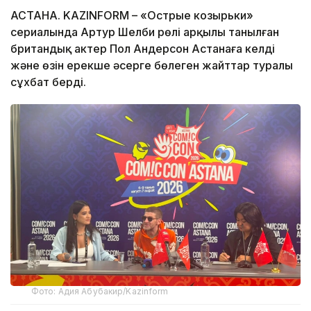
АСТАНА. KAZINFORM – «Острые козырьки»
сериалында Артур Шелби рөлі арқылы танылған
британдық актер Пол Андерсон Астанаға келді
және өзін ерекше әсерге бөлеген жайттар туралы
сұхбат берді.
Фото: Адия Абубакир/Kazinform