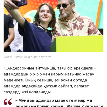
Фото: Виктор Федюни/Kazinform
Т.Андерсонның айтуынша, тағы бір ерекшелік –
адамдардың бір-бірімен қарым-қатынас жасау
мәдениеті. Оның сөзінше, өзі өскен ортада
адамдар әлдеқайда қатқыл сөйлеп, балағат
сөздерді жиі қолданады.
– Мұндағы адамдар маған өте мейірімді,
ақжарқын болып көрінді. Жалпы, бұл жерде