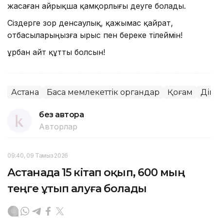
жасаған айрықша қамқорлығы деуге болады.
Сіздерге зор денсаулық, қажымас қайрат,
отбасыларыңызға ырыс пен береке тілеймін!
Құрбан айт құтты болсын!
Астана
Басқа мемлекеттік органдар
Қоғам
Дін
без автора
Авторлар
09:40, 09 Тамыз 2026
Астанада 15 кітап оқып, 600 мың
теңге ұтып алуға болады