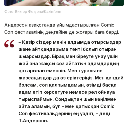
Фото: Виктор Федюни/Kazinform
Андерсон Қазақстанда ұйымдастырылған Comic
Con фестивалінің деңгейіне де жоғары баға берді.
– Қазір сіздер менің алдымда отырсыздар
және айтқандарыма тәнті болып отырған
шығарсыздар. Бірақ мен біреуге ұнау үшін
жай ғана жақсы сөз айтатын адамдардың
қатарынан емеспін. Мен туралы не
жазсаңыздар да өз еріктеріңіз. Мен қандай
болсам, сол қалпымдамын, өзімді басқа
адам етіп көрсетуге немесе рөл ойнауға
тырыспаймын. Сондықтан шын көңілмен
айта аламын, бұл – мен қатысқан Comic
Con фестивальдерінің ең үздігі, – деді
Т.Андерсон.