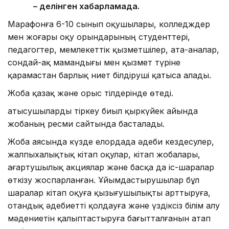
– делінген хабарламада.
Марафонға 6-10 сынып оқушылары, колледждер
мен жоғары оқу орындарының студенттері,
педагогтер, мемлекеттік қызметшілер, ата-аналар,
сондай-ақ мамандығы мен қызмет түріне
қарамастан барлық ниет білдіруші қатыса алады.
Жоба қазақ және орыс тілдерінде өтеді.
Қатысушыларды тіркеу биыл қыркүйек айында
жобаның ресми сайтында басталады.
Жоба аясында күзде елордада әдеби кездесулер,
жалпыхалықтық кітап оқулар, кітап жобалары,
ағартушылық акциялар және басқа да іс-шаралар
өткізу жоспарланған. Ұйымдастырушылар бұл
шаралар кітап оқуға қызығушылықты арттыруға,
отандық әдебиетті қолдауға және үздіксіз білім алу
мәдениетін қалыптастыруға бағытталғанын атап