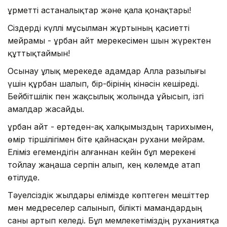
Құрметті астаналықтар және қала қонақтары!
Сіздерді күллі мұсылман жұртының қасиетті
мейрамы - Құрбан айт мерекесімен шын жүректен
құттықтаймын!
Осынау ұлық мерекеде адамдар Алла разылығы
үшін құрбан шалып, бір-бірінің кінәсін кешіреді.
Бейбітшілік пен жақсылық жолында ұйысып, ізгі
амалдар жасайды.
Құрбан айт - ертеден-ақ халқымыздың тарихымен,
өмір тіршілігімен біте қайнасқан рухани мейрам.
Еліміз егемендігін алғаннан кейін бұл мерекені
тойлау жаңаша серпін алып, кең көлемде атап
өтілуде.
Тәуелсіздік жылдары елімізде көптеген мешіттер
мен медреселер салынып, білікті мамандардың
саны артып келеді. Бұл мемлекетіміздің руханиятқа