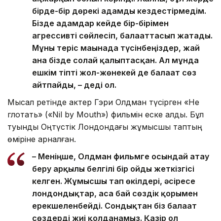
бірде-бір дөрекі адамды кездестірмедім.
Бізде адамдар кейде бір-бірімен
агрессивті сөйлесіп, балағаттасып жатады.
Мұны теріс мағынада түсінбеңіздер, жай
ғана бізде солай қалыптасқан. Ал мұнда
ешкім тіпті жол-жөнекей де балағат сөз
айтпайды, – деді ол.
Мысал ретінде актер Гэри Олдман түсірген «Не
глотать» («Nil by Mouth») фильмін еске алды. Бұл
туынды Оңтүстік Лондондағы жұмысшы таптың
өміріне арналған.
– Меніңше, Олдман фильмге осындай атау
беру арқылы белгілі бір ойды жеткізгісі
келген. Жұмысшы тап өкілдері, әсіресе
лондондықтар, аса бай сөздік қорымен
ерекшеленбейді. Сондықтан біз балағат
сөздерді жиі қолданамыз. Қазір ол