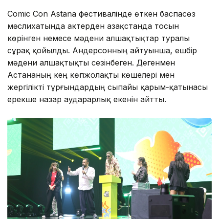
Comic Con Astana фестивалінде өткен баспасөз
мәслихатында актерден Қазақстанда тосын
көрінген немесе мәдени алшақтықтар туралы
сұрақ қойылды. Андерсонның айтуынша, ешбір
мәдени алшақтықты сезінбеген. Дегенмен
Астананың кең көпжолақты көшелері мен
жергілікті тұрғындардың сыпайы қарым-қатынасы
ерекше назар аударарлық екенін айтты.