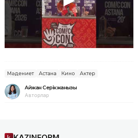
Мәдениет
Астана
Кино
Актер
Айжан Серікжанқызы
Авторлар
KAZINFORM