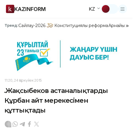
KAZINFORM
KZ
Сайлау-2026
Конституциялық реформа
Арнайы жо
Тренд:
11:20, 24 Қыркүйек 2015
Ә.Жақсыбеков астаналықтарды
Құрбан айт мерекесімен
құттықтады