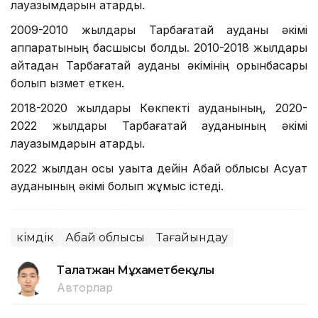
лауазымдарын атқарды.
2009-2010 жылдары Тарбағатай ауданы әкімі
аппаратының басшысы болды. 2010-2018 жылдары
қайтадан Тарбағатай ауданы әкімінің орынбасары
болып қызмет еткен.
2018-2020 жылдары Көкпекті ауданының, 2020-
2022 жылдары Тарбағатай ауданының әкімі
лауазымдарын атқарды.
2022 жылдан осы уақытқа дейін Абай облысы Ақсуат
ауданының әкімі болып жұмыс істеді.
Әкімдік
Абай облысы
Тағайындау
Талғатжан Мұхаметбекұлы
Авторлар