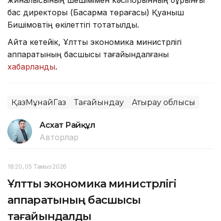
жиналысының шешімімен кәсіпорынның бұрынғы
бас директоры (Басқарма төрағасы) Қуаныш
Бишімовтің өкілеттігі тоқтатылды.
Айта кетейік, Ұлттық экономика министрлігі
аппаратының басшысы тағайындалғаны
хабарланды
.
ҚазМұнайГаз
Тағайындау
Атырау облысы
Асхат Райқұл
Авторлар
18:20, 05 Тамыз 2026
Ұлттық экономика министрлігі
аппаратының басшысы
тағайындалды