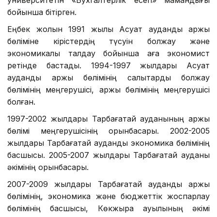
бойынша бітірген.
Еңбек жолын 1991 жылы Ақсуат аудандық қаржы
бөліміне кірістердің түсуін болжау және
экономикалық талдау бойынша аға экономист
ретінде бастады. 1994-1997 жылдары Ақсуат
аудандық қаржы бөлімінің салықтарды болжау
бөлімінің меңгерушісі, қаржы бөлімінің меңгерушісі
болған.
1997-2002 жылдары Тарбағатай ауданының қаржы
бөлімі меңгерушісінің орынбасары. 2002-2005
жылдары Тарбағатай аудандық экономика бөлімінің
басшысы. 2005-2007 жылдары Тарбағатай ауданы
әкімінің орынбасары.
2007-2009 жылдары Тарбағатай аудандық қаржы
бөлімінің, экономика және бюджеттік жоспарлау
бөлімінің басшысы, Көкжыра ауылының әкімі