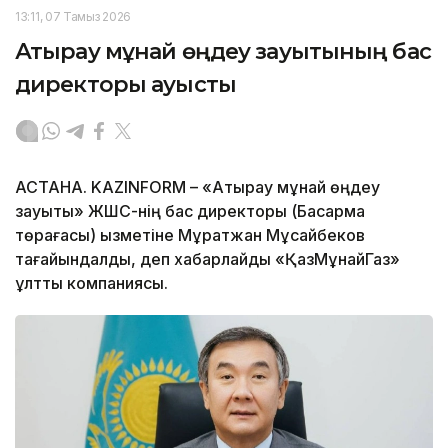
13:11, 07 Тамыз 2026
Атырау мұнай өңдеу зауытының бас
директоры ауысты
АСТАНА. KAZINFORM – «Атырау мұнай өңдеу
зауыты» ЖШС-нің бас директоры (Басқарма
төрағасы) қызметіне Мұратжан Мұсайбеков
тағайындалды, деп хабарлайды «ҚазМұнайГаз»
ұлттық компаниясы.