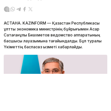
АСТАНА. KAZINFORM — Қазақстан Республикасы
ұлттық экономика министрінің бұйрығымен Асқар
Сақтағанұлы Биахметов ведомство аппаратының
басшысы лауазымына тағайындалды. Бұл туралы
Үкіметтің баспасөз қызметі хабарлайды.