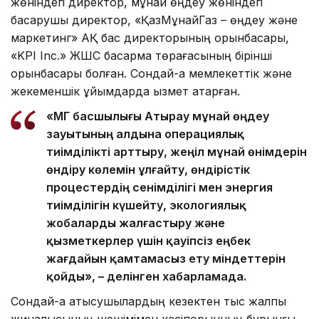
жөніндегі директор, мұнай өңдеу жөніндегі
басқарушы директор, «ҚазМұнайГаз – өңдеу және
маркетинг» АҚ бас директорының орынбасары,
«KPI Inc.» ЖШС басқарма төрағасының бірінші
орынбасары болған. Сондай-ақ мемлекеттік және
жекеменшік ұйымдарда қызмет атқарған.
«ҚМГ басшылығы Атырау мұнай өңдеу
зауытының алдына операциялық
тиімділікті арттыру, жеңіл мұнай өнімдерін
өндіру көлемін ұлғайту, өндірістік
процестердің сенімділігі мен энергия
тиімділігін күшейту, экологиялық
жобаларды жалғастыру және
қызметкерлер үшін қауіпсіз еңбек
жағдайын қамтамасыз ету міндеттерін
қойды», – делінген хабарламада.
Сондай-ақ қатысушылардың кезектен тыс жалпы