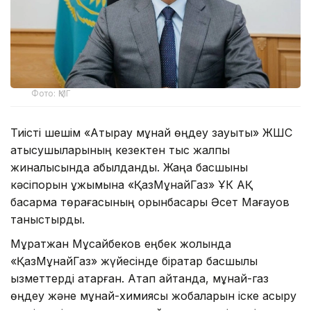
Фото: ҚМГ
Тиісті шешім «Атырау мұнай өңдеу зауыты» ЖШС
қатысушыларының кезектен тыс жалпы
жиналысында қабылданды. Жаңа басшыны
кәсіпорын ұжымына «ҚазМұнайГаз» ҰК АҚ
басқарма төрағасының орынбасары Әсет Мағауов
таныстырды.
Мұратжан Мұсайбеков еңбек жолында
«ҚазМұнайГаз» жүйесінде бірқатар басшылық
қызметтерді атқарған. Атап айтқанда, мұнай-газ
өңдеу және мұнай-химиясы жобаларын іске асыру