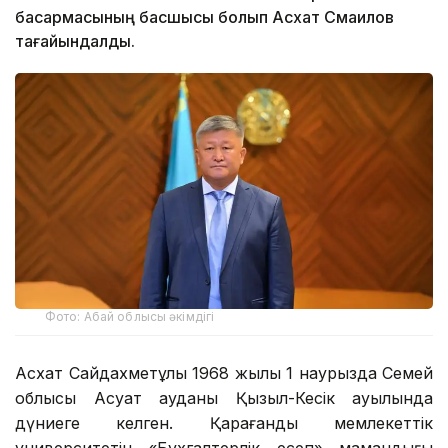
басқармасының басшысы болып Асхат Смаилов
тағайындалды.
Фото: Абай облысы әкімдігі
Асхат Сайдахметұлы 1968 жылы 1 наурызда Семей
облысы Ақсуат ауданы Қызыл-Кесік ауылында
дүниеге келген. Қарағанды мемлекеттік
университетін «Бухгалтерлік есеп» мамандығы