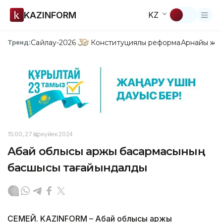
KAZINFORM
KZ
Сайлау-2026
Конституциялық реформа
Арнайы жо
Тренд:
15:00, 27 Қыркүйек 2024
Абай облысы қаржы басқармасының
басшысы тағайындалды
СЕМЕЙ. KAZINFORM – Абай облысы қаржы