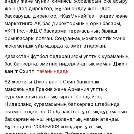
өңдеу және мұнай-химиясы жобаларын іске асыру
жөніндегі директор, мұнай өңдеу жөніндегі
басқарушы директор, «ҚазМұнайГаз – өңдеу және
маркетинг» АҚ бас директорының орынбасары,
«KPI Inc.» ЖШС басқарма төрағасының бірінші
орынбасары болған. Сондай-ақ мемлекеттік және
жекеменшік ұйымдарда қызмет атқарған.
Қазақстан футбол федерациясы ұлттық құраманың
бас бапкері қызметіне нидерландтық маман
Джон
ван'т Схипті
тағайындады
.
62 жастағы Джон ван'т Схип бапкерлік
мансабында Грекия және Армения ұлттық
құрамаларын жаттықтырған. Сондай-ақ
Нидерланд құрамасының бапкерлер штабында
қызмет атқарған. Ол Қазақстан ұлттық құрамасын
басқарған екінші нидерландтық маман атанды.
Бұған дейін 2006-2008 жылдары ұлттық