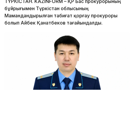
ТҮРКІСТАН. KAZINFORM – ҚР Бас прокурорының
бұйрығымен Түркістан облысының
Мамандандырылған табиғат қорғау прокуроры
болып Айбек Қанатбеков тағайындалды.
Фото: Түркістан облысының прокуратурасы
Айбек Мырзабекұлы прокуратура органдарындағы
еңбек жолын 2013 жылы бастаған.