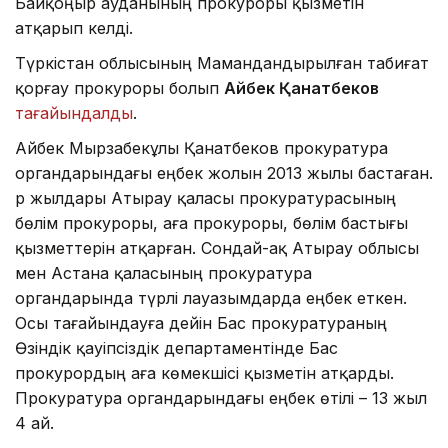
Байқоңыр ауданының прокуроры қызметін
атқарып келді.
Түркістан облысының Мамандандырылған табиғат
қорғау прокуроры болып
Айбек Қанатбеков
тағайындалды
.
Айбек Мырзабекұлы Қанатбеков прокуратура
органдарындағы еңбек жолын 2013 жылы бастаған.
Әр жылдары Атырау қаласы прокуратурасының
бөлім прокуроры, аға прокуроры, бөлім бастығы
қызметтерін атқарған. Сондай-ақ Атырау облысы
мен Астана қаласының прокуратура
органдарында түрлі лауазымдарда еңбек еткен.
Осы тағайындауға дейін Бас прокуратураның
Өзіндік қауіпсіздік департаментінде Бас
прокурордың аға көмекшісі қызметін атқарды.
Прокуратура органдарындағы еңбек өтілі – 13 жыл
4 ай.