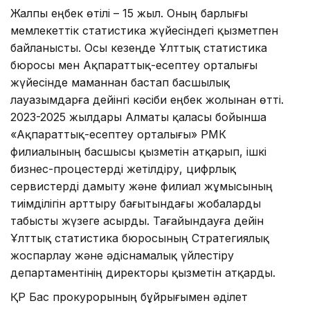
Жалпы еңбек өтілі – 15 жыл. Оның барлығы
мемлекеттік статистика жүйесіндегі қызметпен
байланысты. Осы кезеңде Ұлттық статистика
бюросы мен Ақпараттық-есептеу орталығы
жүйесінде маманнан бастап басшылық
лауазымдарға дейінгі кәсіби еңбек жолынан өтті.
2023-2025 жылдары Алматы қаласы бойынша
«Ақпараттық-есептеу орталығы» РМК
филиалының басшысы қызметін атқарып, ішкі
бизнес-процестерді жетілдіру, цифрлық
сервистерді дамыту және филиал жұмысының
тиімділігін арттыру бағытындағы жобаларды
табысты жүзеге асырды. Тағайындауға дейін
Ұлттық статистика бюросының Стратегиялық
жоспарлау және әдіснамалық үйлестіру
департаментінің директоры қызметін атқарды.
ҚР Бас прокурорының бұйрығымен әділет