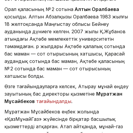
Орал қаласының № 2 сотына
Алтын Оралбаева
қосылды. Алтын Абзалқызы Оралбаева 1983 жылғы
18 желтоқсанда Маңғыстау облысы Бейнеу
ауданында дүниеге келген. 2007 жылы Қ.Жұбанов
атындағы Ақтөбе мемлекеттік университетін
тәмамдаған. Әр жылдары Ақтөбе қалалық сотында
бас маман — сот отырысының хатшысы, Қарасай
аудандық сотында бас маман, Ақтөбе қаласының
№ 2 сотында бас маман — сот отырысының
хатшысы болды.
Өзге тағайындауларға келсек, Атырау мұнай өңдеу
зауытының бас директоры қызметіне
Мұратжан
Мұсайбеков
тағайындалды
.
Мұратжан Мұсайбеков еңбек жолында
«ҚазМұнайГаз» жүйесінде бірқатар басшылық
қызметтерді атқарған. Атап айтқанда, мұнай-газ