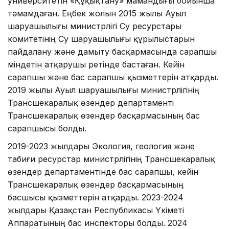
университетін «Құқықтану» мамандығы бойынша
тәмамдаған. Еңбек жолын 2015 жылы Ауыл
шаруашылығы министрлігі Су ресурстары
комитетінің Су шаруашылығы құрылыстарын
пайдалану және дамыту басқармасында сарапшы
міндетін атқарушы ретінде бастаған. Кейін
сарапшы және бас сарапшы қызметтерін атқарды.
2019 жылы Ауыл шаруашылығы министрлігінің
Трансшекаралық өзендер департаменті
Трансшекаралық өзендер басқармасының бас
сарапшысы болды.
2019-2023 жылдары Экология, геология және
табиғи ресурстар министрлігінің Трансшекаралық
өзендер департаментінде бас сарапшы, кейін
Трансшекаралық өзендер басқармасының
басшысы қызметтерін атқарды. 2023-2024
жылдары Қазақстан Республикасы Үкіметі
Аппаратының бас инспекторы болды. 2024