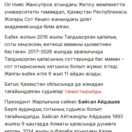
Ол Ілияс Жансүгіров атындағы Жетісу мемлекеттік
университетін тәмамдап, Қазақстан Республикасы
Жоғары Сот Кеңесі жанындағы Әділет
академиясында білім алған.
Еңбек жолын 2016 жылы Талдықорған қалалық
соты кеңсесінің жетекші маманы қызметінен
бастаған. 2017–2026 жылдар аралығында
Талдықорған қаласының соттарында бас маман –
сот отырысының хатшысы болып жұмыс істеді.
Жалпы еңбек өтілі 9 жыл 11 айдан асады.
Батыс Қазақстан облысында да жаңадан
тағайындалған судьялар
таныстырылды
.
Президент Жарлығына сәйкес
Байсал Айдашев
Бөрлі аудандық сотының судьясы болып
тағайындалды. Байсал Айтжанұлы Айдашев 1993
жылғы 9 қаңтарда Алматы қаласында дүниеге
келген. 2014 жылы Әл-Фараби атындағы Қазақ