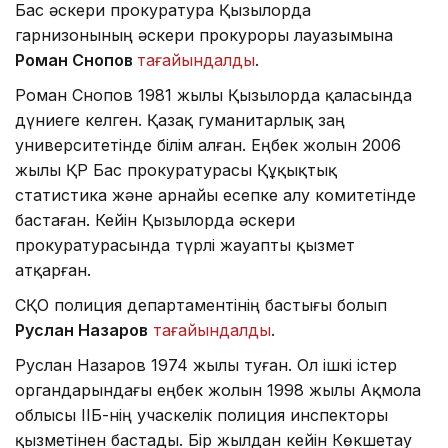
Бас әскери прокуратура Қызылорда
гарнизонының әскери прокуроры лауазымына
Роман Снопов
тағайындалды
.
Роман Снопов 1981 жылы Қызылорда қаласында
дүниеге келген. Қазақ гуманитарлық заң
университетінде білім алған. Еңбек жолын 2006
жылы ҚР Бас прокуратурасы Құқықтық
статистика және арнайы есепке алу комитетінде
бастаған. Кейін Қызылорда әскери
прокуратурасында түрлі жауапты қызмет
атқарған.
СҚО полиция департаментінің бастығы болып
Руслан Назаров
тағайындалды
.
Руслан Назаров 1974 жылы туған. Ол ішкі істер
органдарындағы еңбек жолын 1998 жылы Ақмола
облысы ІІБ-нің учаскелік полиция инспекторы
қызметінен бастады. Бір жылдан кейін Көкшетау