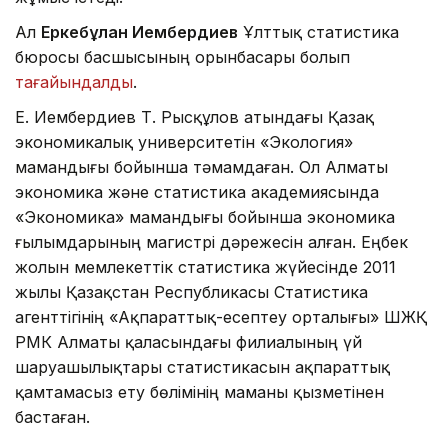
Ал
Еркебұлан Иембердиев
Ұлттық статистика
бюросы басшысының орынбасары болып
тағайындалды
.
Е. Иембердиев Т. Рысқұлов атындағы Қазақ
экономикалық университетін «Экология»
мамандығы бойынша тәмамдаған. Ол Алматы
экономика және статистика академиясында
«Экономика» мамандығы бойынша экономика
ғылымдарының магистрі дәрежесін алған. Еңбек
жолын мемлекеттік статистика жүйесінде 2011
жылы Қазақстан Республикасы Статистика
агенттігінің «Ақпараттық-есептеу орталығы» ШЖҚ
РМК Алматы қаласындағы филиалының үй
шаруашылықтары статистикасын ақпараттық
қамтамасыз ету бөлімінің маманы қызметінен
бастаған.