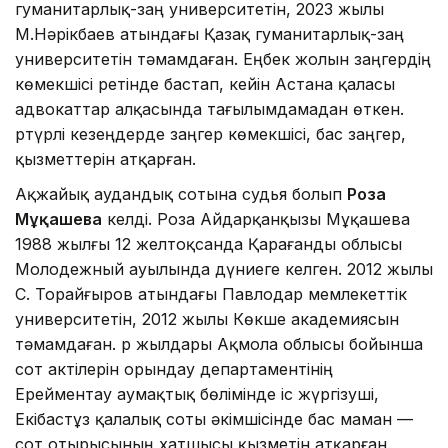
гуманитарлық-заң университетін, 2023 жылы
М.Нәрікбаев атындағы Қазақ гуманитарлық-заң
университетін тәмамдаған. Еңбек жолын заңгердің
көмекшісі ретінде бастап, кейін Астана қаласы
адвокаттар алқасында тағылымдамадан өткен.
Әртүрлі кезеңдерде заңгер көмекшісі, бас заңгер,
қызметтерін атқарған.
Ақжайық аудандық сотына судья болып
Роза
Мұқашева
келді. Роза Айдарқанқызы Мұқашева
1988 жылғы 12 желтоқсанда Қарағанды облысы
Молодежный ауылында дүниеге келген. 2012 жылы
С. Торайғыров атындағы Павлодар мемлекеттік
университетін, 2012 жылы Көкше академиясын
тәмамдаған. Әр жылдары Ақмола облысы бойынша
сот актілерін орындау департаментінің
Ерейментау аумақтық бөлімінде іс жүргізуші,
Екібастұз қалалық соты әкімшісінде бас маман —
сот отырысының хатшысы қызметін атқарған.