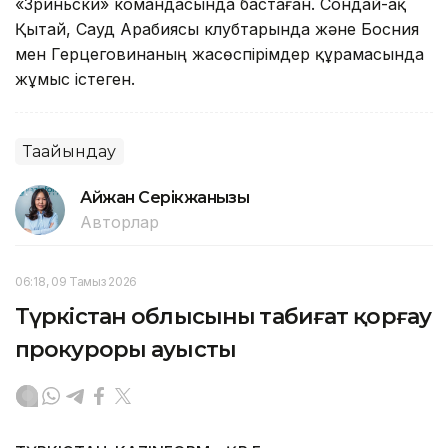
«Зриньски» командасында бастаған. Сондай-ақ
Қытай, Сауд Арабиясы клубтарында және Босния
мен Герцеговинаның жасөспірімдер құрамасында
жұмыс істеген.
Тағайындау
Айжан Серікжанқызы
Авторлар
06:18, 09 Тамыз 2026
Түркістан облысының табиғат қорғау
прокуроры ауысты