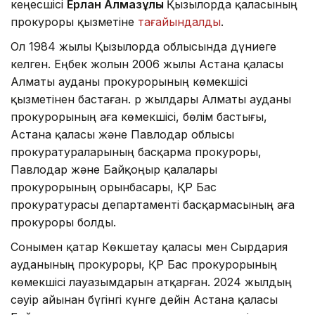
кеңесшісі
Ерлан Алмазұлы
Қызылорда қаласының
прокуроры қызметіне
тағайындалды
.
Ол 1984 жылы Қызылорда облысында дүниеге
келген. Еңбек жолын 2006 жылы Астана қаласы
Алматы ауданы прокурорының көмекшісі
қызметінен бастаған. Әр жылдары Алматы ауданы
прокурорының аға көмекшісі, бөлім бастығы,
Астана қаласы және Павлодар облысы
прокуратураларының басқарма прокуроры,
Павлодар және Байқоңыр қалалары
прокурорының орынбасары, ҚР Бас
прокуратурасы департаменті басқармасының аға
прокуроры болды.
Сонымен қатар Көкшетау қаласы мен Сырдария
ауданының прокуроры, ҚР Бас прокурорының
көмекшісі лауазымдарын атқарған. 2024 жылдың
сәуір айынан бүгінгі күнге дейін Астана қаласы