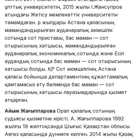
ұлттық университетін, 2015 жылы І.Жансүгіров
атындағы Жетісу мемлекеттік университетін
тәмамдаған. Әр жылдары Астана қаласының
мамандандырылған ауданаралық әкімшілік
сотында сот приставы, бас маман — сот
отырысының хатшысы, мамандандырылған
ауданаралық экономикалық сотында және Есіл
аудандық сотында бас маман — сот отырысының
хатшысы болды. ҚР Сот әкімшілігінің Астана
қаласы бойынша департаментінің құжаттамалық
қамтамасыз ету бөлімінде бас маман — сот
отырысының хатшысы лауазымдарында қызмет
атқарған.
Айым Жағыппарова
Орал қалалық сотының
судьясы қызметіне кірісті. А. Жағыппарова 1992
жылғы 19 желтоқсанда Шығыс Қазақстан облысы
Аягөз қаласында дүниеге келген. 2014 жылы Қазақ