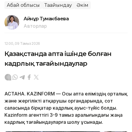
Абай облысы
Тағайындау
Әкім
Айнұр Тумакбаева
Авторлар
12:00, 09 Тамыз 2026
Қазақстанда апта ішінде болған
кадрлық тағайындаулар
АСТАНА. KAZINFORM — Осы апта еліміздің орталық
және жергілікті атқарушы органдарында, сот
саласында бірқатар кадрлық ауыс-түйіс болды.
Kazinform агенттігі 3-9 тамыз аралығындағы жаңа
кадрлық тағайындауларға шолу ұсынады.