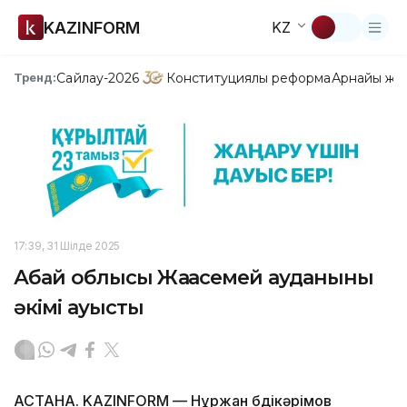
KAZINFORM
KZ
Сайлау-2026
Конституциялық реформа
Арнайы жо
Тренд:
17:39, 31 Шілде 2025
Абай облысы Жаңасемей ауданының
әкімі ауысты
АСТАНА. KAZINFORM — Нұржан Әбдікәрімов