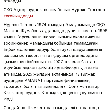
атқарды.
СҚО Ақжар ауданына әкім болып
Нұрлан Телтаев
тағайындалды
.
Нұрлан Телтаев 1974 жылдың 9 маусымында СҚО
Мағжан Жұмабаев ауданында дүниеге келген. 1996
жылы Қорған ауыл шаруашылығы академиясын
зооинженер мамандығы бойынша тәмамдаған.
Еңбек жолының едәуір бөлігі ауыл шаруашылығы
саласы мен жергілікті атқарушы органдардағы
қызметпен байланысты. 2007 жылдан бастап
Аққайың ауданы әкімінің орынбасары қызметін
атқарды. 2025 жылдың ақпанында Қызылжар
аудандық AMANAT партиясы филиалының
төрағасы болып тағайындалды. Сонымен қатар
Қызылжар ауданы Қоғамдық кеңесінің құрамына
кірді.
Сондай-ақ Шымкент қаласында екі сотқа жаңа