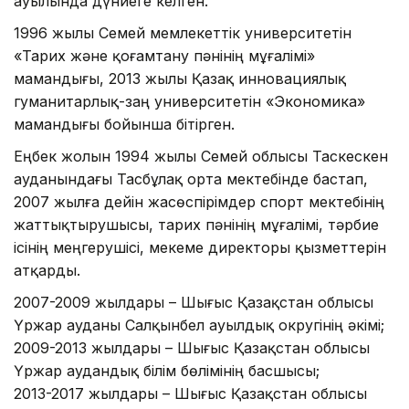
ауылында дүниеге келген.
1996 жылы Семей мемлекеттік университетін
«Тарих және қоғамтану пәнінің мұғалімі»
мамандығы, 2013 жылы Қазақ инновациялық
гуманитарлық-заң университетін «Экономика»
мамандығы бойынша бітірген.
Еңбек жолын 1994 жылы Семей облысы Таскескен
ауданындағы Тасбұлақ орта мектебінде бастап,
2007 жылға дейін жасөспірімдер спорт мектебінің
жаттықтырушысы, тарих пәнінің мұғалімі, тәрбие
ісінің меңгерушісі, мекеме директоры қызметтерін
атқарды.
2007-2009 жылдары – Шығыс Қазақстан облысы
Үржар ауданы Салқынбел ауылдық округінің әкімі;
2009-2013 жылдары – Шығыс Қазақстан облысы
Үржар аудандық білім бөлімінің басшысы;
2013-2017 жылдары – Шығыс Қазақстан облысы