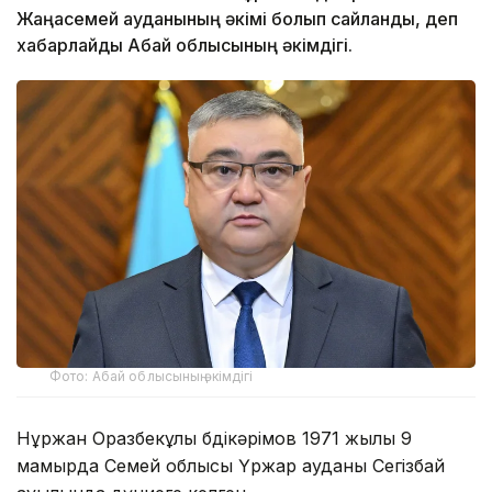
Жаңасемей ауданының әкімі болып сайланды, деп
хабарлайды Абай облысының әкімдігі.
Фото: Абай облысының әкімдігі
Нұржан Оразбекұлы Әбдікәрімов 1971 жылы 9
мамырда Семей облысы Үржар ауданы Сегізбай