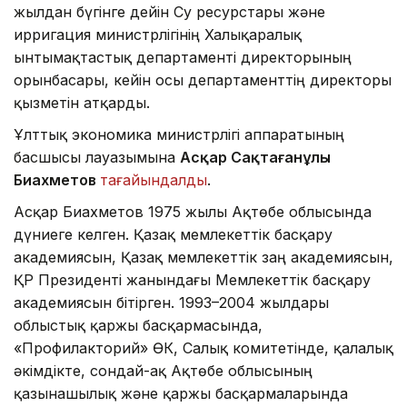
жылдан бүгінге дейін Су ресурстары және
ирригация министрлігінің Халықаралық
ынтымақтастық департаменті директорының
орынбасары, кейін осы департаменттің директоры
қызметін атқарды.
Ұлттық экономика министрлігі аппаратының
басшысы лауазымына
Асқар Сақтағанұлы
Биахметов
тағайындалды
.
Асқар Биахметов 1975 жылы Ақтөбе облысында
дүниеге келген. Қазақ мемлекеттік басқару
академиясын, Қазақ мемлекеттік заң академиясын,
ҚР Президенті жанындағы Мемлекеттік басқару
академиясын бітірген. 1993–2004 жылдары
облыстық қаржы басқармасында,
«Профилакторий» ӨК, Салық комитетінде, қалалық
әкімдікте, сондай-ақ Ақтөбе облысының
қазынашылық және қаржы басқармаларында