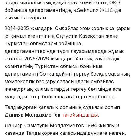
эпидемиологиялық қадағалау комитетінің ОҚО
бойынша департаментінде, «Seikhun» ЖШС-де
қызмет атқарған.
2014-2025 жылдары Сыбайлас жемқорлыққа қарсы
іс-қимыл агенттігінің Оңтүстік Қазақстан және
Түркістан облыстары бойынша
департаменттерінде түрлі лауазымдарда жұмыс
істеген. 2025-2026 жылдары Ұлттық қауіпсіздік
комитетінің Түркістан облысы бойынша
департаменті Сотқа дейінгі тергеу басқармасының
мемлекеттік басқару саласындағы сыбайлас
жемқорлық қылмыстарды тергеу бөлімінде аса
маңызды істер бойынша аға тергеуші болған.
Талдықорған қалалық сотының судьясы болып
Данияр Молдахметов
тағайындалды
.
Данияр Саматұлы Молдахметов 1994 жылғы 8
қазанда Талдықорған қаласында дүниеге келген.