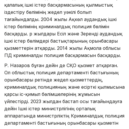
қалалық ішкі істер басқармасының қылмыстық
іздестіру бөлімінің жедел уәкілі болып
тағайындалды. 2004 жылы Ақкөл аудандық ішкі
істер бөлімінің криминалдық полиция бөлімін
басқарды. Әр жылдары Есіл және Зеренді аудандық
ішкі істер бөлімдері бастықтарының орынбасары
қызметтерін атқарды. 2014 жылы Ақмола облысы
ПД криминалды полиция басқармасын басқарды.
Р. Назаров бұған дейін де СҚО қызмет атқарған.
Ол облыстық полиция департаменті бастығының
орынбасары ретінде жедел қызметтердің,
криминалдық полицияның және есірткі қылмысына
қарсы іс-қимыл бөлімшелерінің жұмысын
үйлестірді. 2023 жылдан бастап осы тағайындауға
дейін Ішкі істер министрлігінің орталық
аппаратында министрліктің Криминалдық полиция
департаменті бастығының орынбасары қызметін