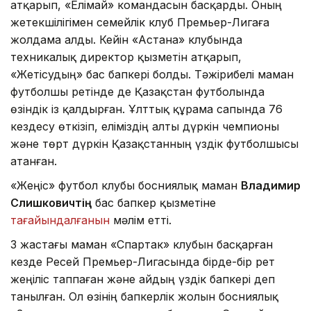
атқарып, «Елімай» командасын басқарды. Оның
жетекшілігімен семейлік клуб Премьер-Лигаға
жолдама алды. Кейін «Астана» клубында
техникалық директор қызметін атқарып,
«Жетісудың» бас бапкері болды. Тәжірибелі маман
футболшы ретінде де Қазақстан футболында
өзіндік із қалдырған. Ұлттық құрама сапында 76
кездесу өткізіп, еліміздің алты дүркін чемпионы
және төрт дүркін Қазақстанның үздік футболшысы
атанған.
«Жеңіс» футбол клубы босниялық маман
Владимир
Слишковичтің
бас бапкер қызметіне
тағайындалғанын
мәлім етті.
3 жастағы маман «Спартак» клубын басқарған
кезде Ресей Премьер-Лигасында бірде-бір рет
жеңіліс таппаған және айдың үздік бапкері деп
танылған. Ол өзінің бапкерлік жолын босниялық