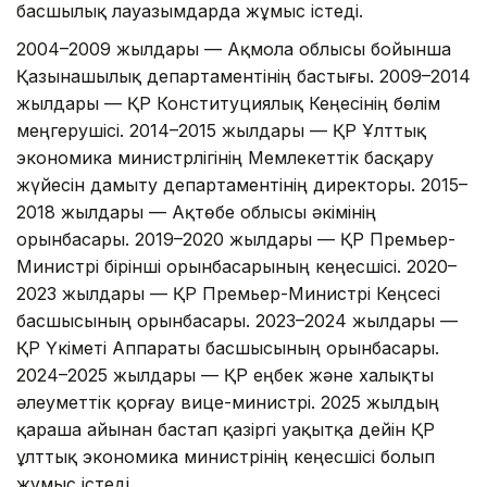
басшылық лауазымдарда жұмыс істеді.
2004–2009 жылдары — Ақмола облысы бойынша
Қазынашылық департаментінің бастығы. 2009–2014
жылдары — ҚР Конституциялық Кеңесінің бөлім
меңгерушісі. 2014–2015 жылдары — ҚР Ұлттық
экономика министрлігінің Мемлекеттік басқару
жүйесін дамыту департаментінің директоры. 2015–
2018 жылдары — Ақтөбе облысы әкімінің
орынбасары. 2019–2020 жылдары — ҚР Премьер-
Министрі бірінші орынбасарының кеңесшісі. 2020–
2023 жылдары — ҚР Премьер-Министрі Кеңсесі
басшысының орынбасары. 2023–2024 жылдары —
ҚР Үкіметі Аппараты басшысының орынбасары.
2024–2025 жылдары — ҚР еңбек және халықты
әлеуметтік қорғау вице-министрі. 2025 жылдың
қараша айынан бастап қазіргі уақытқа дейін ҚР
ұлттық экономика министрінің кеңесшісі болып
жұмыс істеді.