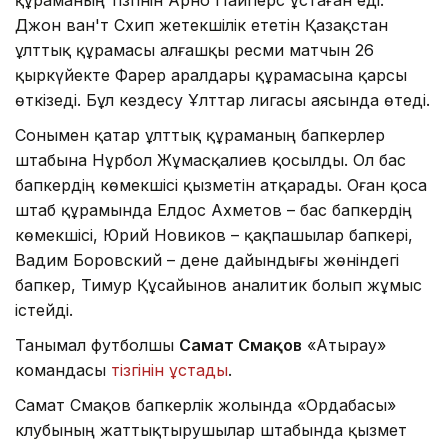
құраманың тізгінін Арно Пайперс ұстаған еді.
Джон ван'т Схип жетекшілік ететін Қазақстан
ұлттық құрамасы алғашқы ресми матчын 26
қыркүйекте Фарер аралдары құрамасына қарсы
өткізеді. Бұл кездесу Ұлттар лигасы аясында өтеді.
Сонымен қатар ұлттық құраманың бапкерлер
штабына Нұрбол Жұмасқалиев қосылды. Ол бас
бапкердің көмекшісі қызметін атқарады. Оған қоса
штаб құрамында Елдос Ахметов – бас бапкердің
көмекшісі, Юрий Новиков – қақпашылар бапкері,
Вадим Боровский – дене дайындығы жөніндегі
бапкер, Тимур Құсайынов аналитик болып жұмыс
істейді.
Танымал футболшы
Самат Смақов
«Атырау»
командасы
тізгінін ұстады
.
Самат Смақов бапкерлік жолында «Ордабасы»
клубының жаттықтырушылар штабында қызмет