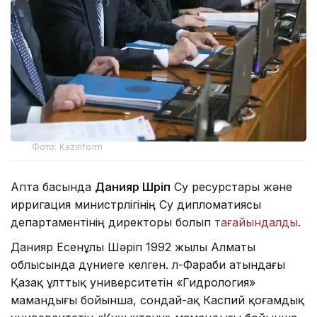
Фото: Kazinform
Апта басында
Данияр Шәріп
Су ресурстары және
ирригация министрлігінің Су дипломатиясы
департаментінің директоры болып
тағайындалды
.
Данияр Есенұлы Шәріп 1992 жылы Алматы
облысында дүниеге келген. Әл-Фараби атындағы
Қазақ ұлттық университетін «Гидрология»
мамандығы бойынша, сондай-ақ Каспий қоғамдық