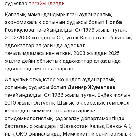
судьялар
тағайындалды
.
Қалалық мамандандырылған ауданаралық
экономикалық сотының судьясы болып
Нәсиба
Розикулова
тағайындалды. Ол 1979 жылы туған.
2002-2003 жылдары Оңтүстік Қазақстан облыстық
адвокаттар алқасында адвокат
тағылымдамасынан өткен. 2003 жылдан 2025
жылға дейін облыстық адвокаттар алқасында
адвокат қызметін атқарған.
Ал қылмыстық істер жөніндегі ауданаралық
сотының судьясы болып
Данияр Жұматаев
тағайындалды. Ол 1988 жылы туған. Еңбек жолын
2010 жылы Оңтүстік-Шығыс өңіраралық теміржол
көлігіндегі мемлекеттік санитарлық-
эпидемиологиялық қадағалау департаментінде
бастаған. Әр жылдары «Қазақстан Халық Банкі» АҚ-
ның ОҚО филиалында, Мемлекеттік санитариялық-