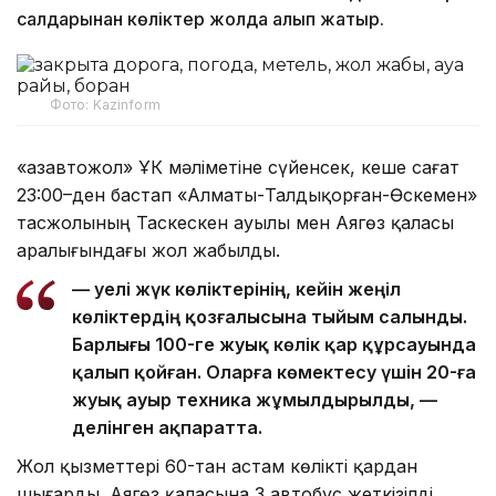
салдарынан көліктер жолда қалып жатыр.
Фото: Kazinform
«Қазавтожол» ҰК мәліметіне сүйенсек, кеше сағат
23:00–ден бастап «Алматы-Талдықорған-Өскемен»
тасжолының Таскескен ауылы мен Аягөз қаласы
аралығындағы жол жабылды.
— Әуелі жүк көліктерінің, кейін жеңіл
көліктердің қозғалысына тыйым салынды.
Барлығы 100-ге жуық көлік қар құрсауында
қалып қойған. Оларға көмектесу үшін 20-ға
жуық ауыр техника жұмылдырылды, —
делінген ақпаратта.
Жол қызметтері 60-тан астам көлікті қардан
шығарды. Аягөз қаласына 3 автобус жеткізілді.