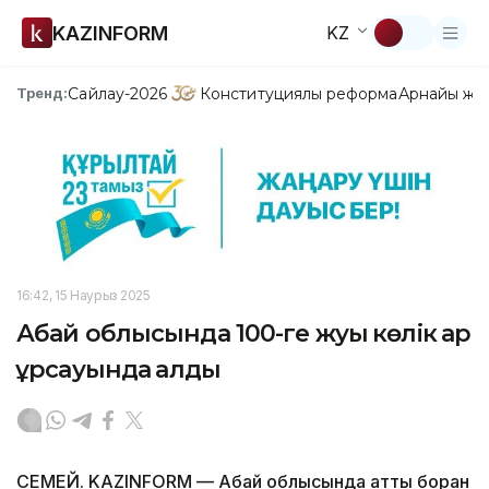
KAZINFORM
KZ
Сайлау-2026
Конституциялық реформа
Арнайы жо
Тренд:
16:42, 15 Наурыз 2025
Абай облысында 100-ге жуық көлік қар
құрсауында қалды
СЕМЕЙ. KAZINFORM — Абай облысында қатты боран