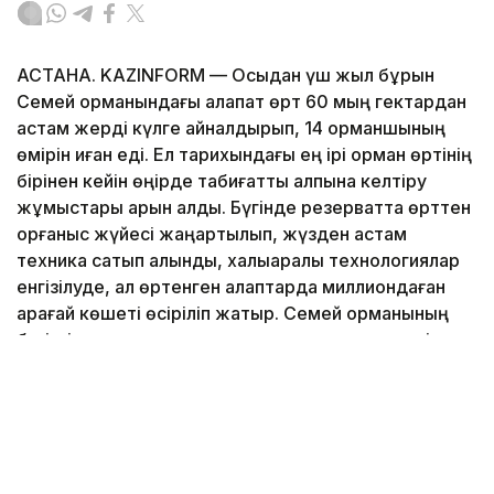
АСТАНА. KAZINFORM — Осыдан үш жыл бұрын
Семей орманындағы алапат өрт 60 мың гектардан
астам жерді күлге айналдырып, 14 орманшының
өмірін қиған еді. Ел тарихындағы ең ірі орман өртінің
бірінен кейін өңірде табиғатты қалпына келтіру
жұмыстары қарқын алды. Бүгінде резерватта өрттен
қорғаныс жүйесі жаңартылып, жүзден астам
техника сатып алынды, халықаралық технологиялар
енгізілуде, ал өртенген алқаптарда миллиондаған
қарағай көшеті өсіріліп жатыр. Семей орманының
бүгінгі тынысы мен орманшылардың жанкешті
еңбегі туралы Jibek Joly телеарнасының
«Экоаудит» бағдарламасы арнайы шығарылым
әзірледі.