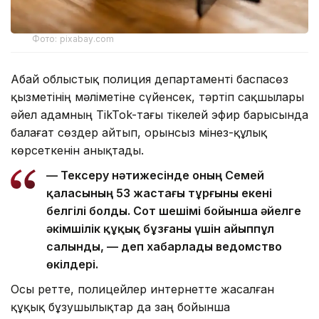
Фото: pixabay.com
Абай облыстық полиция департаменті баспасөз
қызметінің мәліметіне сүйенсек, тәртіп сақшылары
әйел адамның TikTok-тағы тікелей эфир барысында
балағат сөздер айтып, орынсыз мінез-құлық
көрсеткенін анықтады.
— Тексеру нәтижесінде оның Семей
қаласының 53 жастағы тұрғыны екені
белгілі болды. Сот шешімі бойынша әйелге
әкімшілік құқық бұзғаны үшін айыппұл
салынды, — деп хабарлады ведомство
өкілдері.
Осы ретте, полицейлер интернетте жасалған
құқық бұзушылықтар да заң бойынша