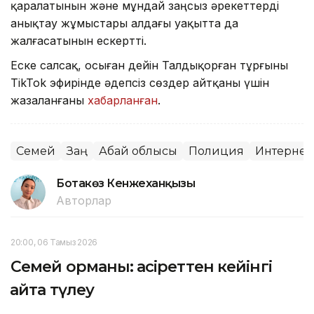
қаралатынын және мұндай заңсыз әрекеттерді
анықтау жұмыстары алдағы уақытта да
жалғасатынын ескертті.
Еске салсақ, осыған дейін Талдықорған тұрғыны
TikTok эфирінде әдепсіз сөздер айтқаны үшін
жазаланғаны
хабарланған
.
Семей
Заң
Абай облысы
Полиция
Интернет
Ботакөз Кенжеханқызы
Авторлар
20:00, 06 Тамыз 2026
Семей орманы: қасіреттен кейінгі
қайта түлеу