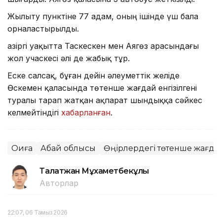
Жылыту пунктіне 77 адам, оның ішінде үш бала
орналастырылды.
Қазіргі уақытта Таскескен мен Аягөз арасындағы
жол учаскесі әлі де жабық тұр.
Еске салсақ, бұған дейін әлеуметтік желіде
Өскемен қаласында төтенше жағдай енгізілгені
туралы тарап жатқан ақпарат шындыққа сәйкес
келмейтіндігі
хабарланған
.
Оқиға
Абай облысы
Өңірлердегі төтенше жағда
Талғатжан Мұхаметбекұлы
Авторлар
22:07, 06 Тамыз 2026