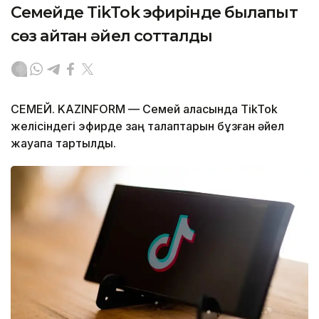
Семейде TikTok эфирінде былапыт
сөз айтқан әйел сотталды
СЕМЕЙ. KAZINFORM — Семей қаласында TikTok
желісіндегі эфирде заң талаптарын бұзған әйел
жауапқа тартылды.