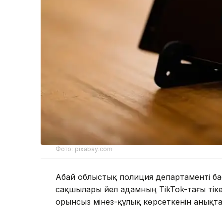
Фото: pixabay.com
Абай облыстық полиция департаменті басп
сақшылары әйел адамның TikTok-тағы тік
орынсыз мінез-құлық көрсеткенін анықт