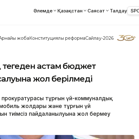
Әлемде
Қазақстан
Саясат
Талдау
SP
Арнайы жоба
Конституциялық реформа
Сайлау-2026
 теңгеден астам бюджет
салуына жол берілмеді
ң прокуратурасы тұрғын үй-коммуналдық
омобиль жолдары және тұрғын үй
сын тиімсіз пайдаланылуына жол бермеу