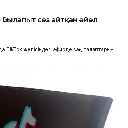
 былапыт сөз айтқан әйел
 TikTok желісіндегі эфирде заң талаптарын