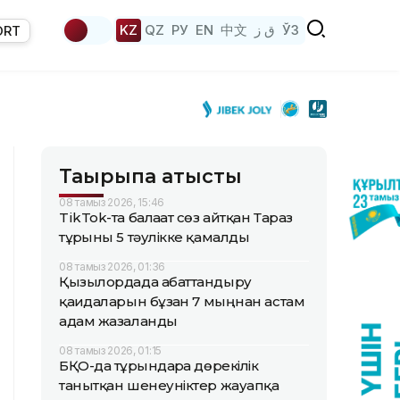
KZ
QZ
РУ
EN
中文
ق ز
ЎЗ
ORT
Тақырыпқа қатысты
08 тамыз 2026, 15:46
TikTok-та балағат сөз айтқан Тараз
тұрғыны 5 тәулікке қамалды
08 тамыз 2026, 01:36
Қызылордада абаттандыру
қағидаларын бұзған 7 мыңнан астам
адам жазаланды
08 тамыз 2026, 01:15
БҚО-да тұрғындарға дөрекілік
танытқан шенеуніктер жауапқа