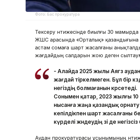
Фото: Бас прокуратура
Тексеру нәтижесінде биылғы 30 мамырд
ЖШС арасында «Орталық» қазандығына к
астам сомаға шарт жасалғаны анықталды.
жағдайдың салдарын жою деген сылтаумен 
- Алайда 2025 жылы Аягөз ауда
жағдай тіркелмеген. Бұл бір кө
негіздің болмағанын көрсетеді.
Сонымен қатар, 2023 жылғы 10 
нысанға жаңа қазандық орнату
кепілдікпен шарт жасалғаны бе
күрделі жөндеудің өзі де негізс
Аудан прокуратурасы ұсынымының нәтиж