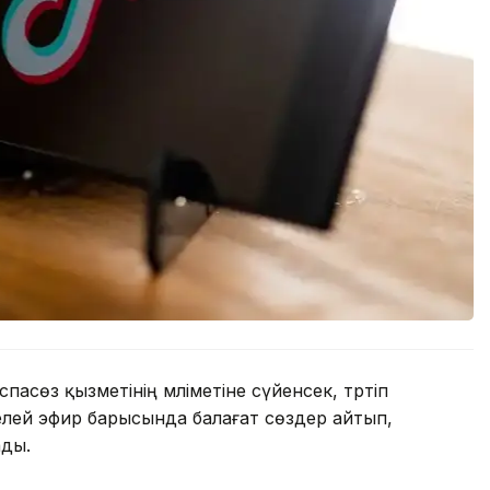
асөз қызметінің мәліметіне сүйенсек, тәртіп
елей эфир барысында балағат сөздер айтып,
ады.