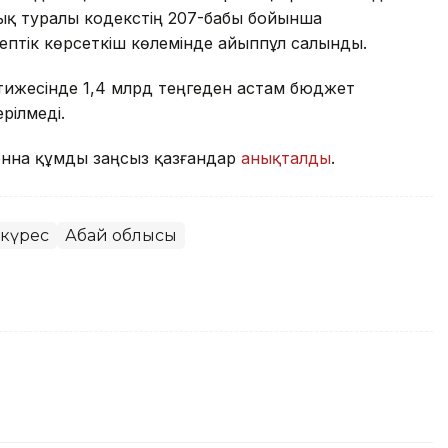
ық туралы кодекстің 207-бабы бойынша
ептік көрсеткіш көлемінде айыппұл салынды.
тижесінде 1,4 млрд теңгеден астам бюджет
рілмеді.
онна құмды заңсыз қазғандар
анықталды
.
 күрес
Абай облысы