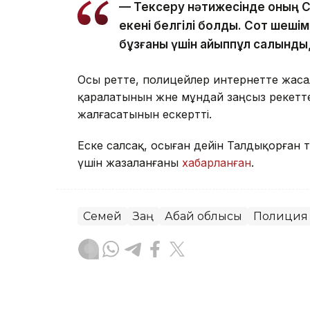
— Тексеру нәтижесінде оның 
екені белгілі болды. Сот шешім
бұзғаны үшін айыппұл салынды,
Осы ретте, полицейлер интернетте жас
қаралатынын және мұндай заңсыз әрекет
жалғасатынын ескертті.
Еске салсақ, осыған дейін Талдықорған т
үшін жазаланғаны
хабарланған
.
Семей
Заң
Абай облысы
Полиция