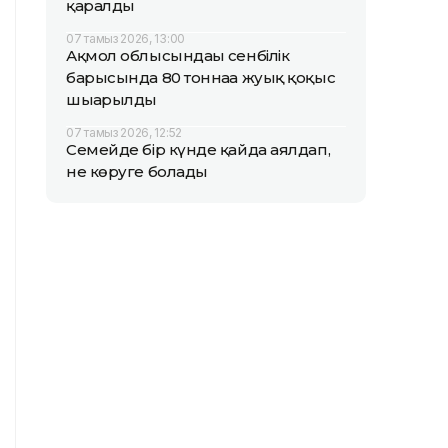
қаралды
07 тамыз 2026, 13:00
Ақмол облысындағы сенбілік
барысында 80 тоннаға жуық қоқыс
шығарылды
07 тамыз 2026, 12:52
Семейде бір күнде қайда аялдап,
не көруге болады