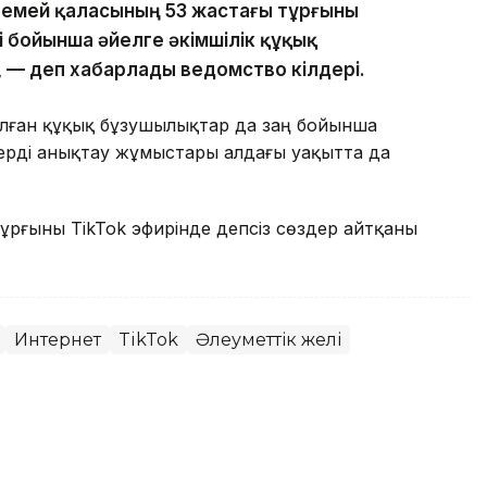
Семей қаласының 53 жастағы тұрғыны
і бойынша әйелге әкімшілік құқық
 — деп хабарлады ведомство өкілдері.
алған құқық бұзушылықтар да заң бойынша
терді анықтау жұмыстары алдағы уақытта да
ұрғыны TikTok эфирінде әдепсіз сөздер айтқаны
Интернет
TikTok
Әлеуметтік желі