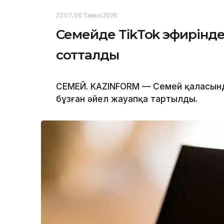
22:07, 06 Тамыз 2026
Семейде TikTok эфирінде
сотталды
СЕМЕЙ. KAZINFORM — Семей қаласында
бұзған әйел жауапқа тартылды.