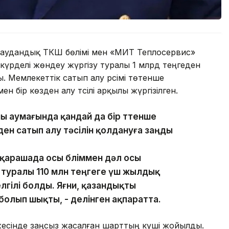
а аудандық ТКШ бөлімі мен «МИТ Теплосервис»
үрделі жөндеу жүргізу туралы 1 млрд теңгеден
 Мемлекеттік сатып алу рәсімі төтенше
бір көзден алу тәсілі арқылы жүргізілген.
ны аумағында қандай да бір төтенше
зден сатып алу тәсілін қолдануға заңды
қарашада осы бөліммен дәл осы
 туралы 110 млн теңгеге үш жылдық
лгілі болды. Яғни, қазандықты
із болып шықты, - делінген ақпаратта.
есінде заңсыз жасалған шарттың күші жойылды.