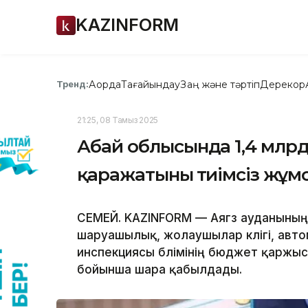
KAZINFORM
Ақорда
Тағайындау
Заң және тәртіп
Дерекқор
Тренд:
21:25, 08 Тамыз 2025
Абай облысында 1,4 млрд
қаражатының тиімсіз жұм
СЕМЕЙ. KAZINFORM — Аягөз ауданыны
шаруашылық, жолаушылар көлігі, авт
инспекциясы бөлімінің бюджет қаржы
бойынша шара қабылдады.