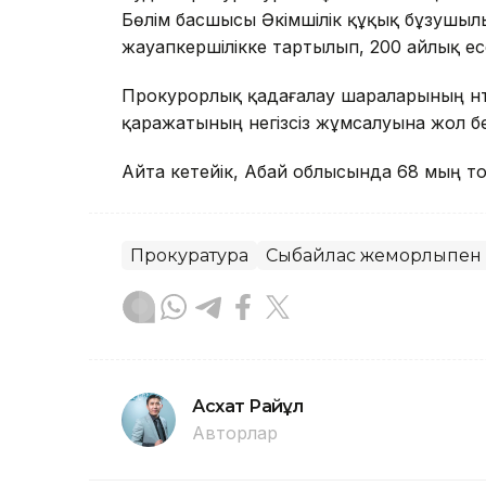
Бөлім басшысы Әкімшілік құқық бұзушыл
жауапкершілікке тартылып, 200 айлық ес
Прокурорлық қадағалау шараларының нә
қаражатының негізсіз жұмсалуына жол бе
Айта кетейік, Абай облысында 68 мың т
Прокуратура
Сыбайлас жемқорлықпен
Асхат Райқұл
Авторлар