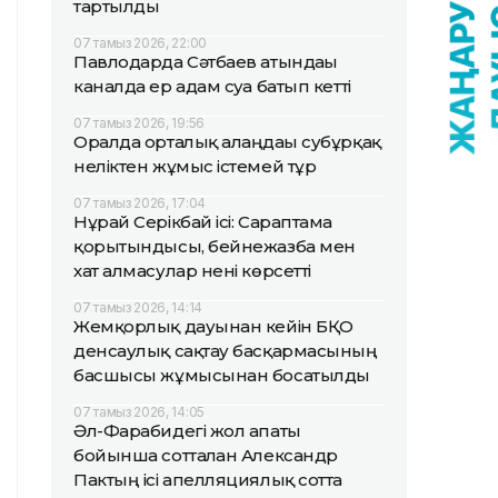
тартылды
07 тамыз 2026, 22:00
Павлодарда Сәтбаев атындағы
каналда ер адам суға батып кетті
07 тамыз 2026, 19:56
Оралда орталық алаңдағы субұрқақ
неліктен жұмыс істемей тұр
07 тамыз 2026, 17:04
Нұрай Серікбай ісі: Сараптама
қорытындысы, бейнежазба мен
хат алмасулар нені көрсетті
07 тамыз 2026, 14:14
Жемқорлық дауынан кейін БҚО
денсаулық сақтау басқармасының
басшысы жұмысынан босатылды
07 тамыз 2026, 14:05
Әл-Фарабидегі жол апаты
бойынша сотталған Александр
Пактың ісі апелляциялық сотта