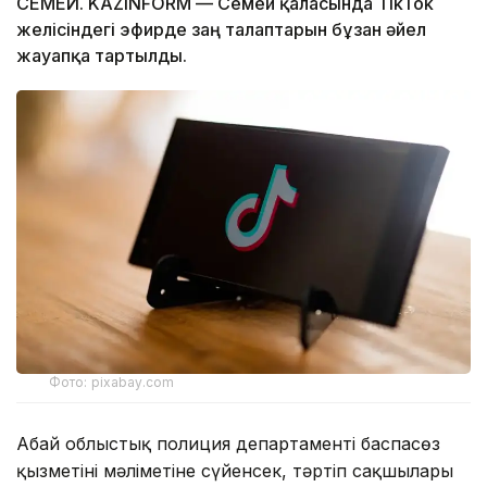
СЕМЕЙ. KAZINFORM — Семей қаласында TikTok
желісіндегі эфирде заң талаптарын бұзған әйел
жауапқа тартылды.
Фото: pixabay.com
Абай облыстық полиция департаменті баспасөз
қызметінің мәліметіне сүйенсек, тәртіп сақшылары