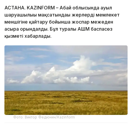
АСТАНА. KAZINFORM – Абай облысында ауыл
шаруашылығы мақсатындағы жерлерді мемлекет
меншігіне қайтару бойынша жоспар межеден
асыра орындалды. Бұл туралы АШМ баспасөз
қызметі хабарлады.
Фото: Виктор Федюнин/Kazinform