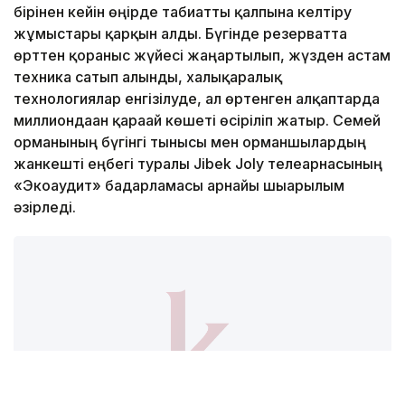
бірінен кейін өңірде табиғатты қалпына келтіру
жұмыстары қарқын алды. Бүгінде резерватта
өрттен қорғаныс жүйесі жаңартылып, жүзден астам
техника сатып алынды, халықаралық
технологиялар енгізілуде, ал өртенген алқаптарда
миллиондаған қарағай көшеті өсіріліп жатыр. Семей
орманының бүгінгі тынысы мен орманшылардың
жанкешті еңбегі туралы Jibek Joly телеарнасының
«Экоаудит» бағдарламасы арнайы шығарылым
әзірледі.