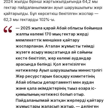
2024 жылдың бірінші жартыжылдығында 64,2 мың
гектар пайдаланылмаған ауыл шаруашылығы жері
қайтарылды. Бұл көрсеткіш бекітілген жоспар —
62,3 мың гектардың 102%-ы.
— 2025 жылға қарай Абай облысы бойынша
жалпы көлемі 170 мың гектар жерді
мемлекеттік меншікке қайтару
жоспарланған. Аталған жұмысты тиімді
жүзеге асыру мақсатында ай сайынғы
кесте бекітіліп, жер көлемі аудандар
арасында бөлінді. Қол жеткізілген
нәтижелер Ауыл шаруашылығы министрлігі
Жер ресурстарын басқару комитетінің
Абай облысы департаменті мен аудан
және қала әкімдіктерінің тығыз өзара іс-
қимылының нәтижесі болып отыр.
Пайдаланылмай жатқан жерлерді қайтару
жұмыстары жалғасып жатыр, — делінген