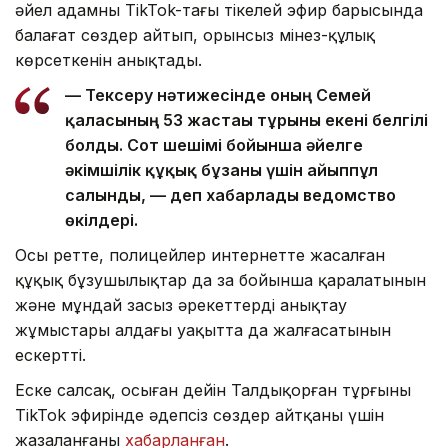
әйел адамның TikTok-тағы тікелей эфир барысында
балағат сөздер айтып, орынсыз мінез-құлық
көрсеткенін анықтады.
— Тексеру нәтижесінде оның Семей
қаласының 53 жастағы тұрғыны екені белгілі
болды. Сот шешімі бойынша әйелге
әкімшілік құқық бұзғаны үшін айыппұл
салынды, — деп хабарлады ведомство
өкілдері.
Осы ретте, полицейлер интернетте жасалған
құқық бұзушылықтар да заң бойынша қаралатынын
және мұндай заңсыз әрекеттерді анықтау
жұмыстары алдағы уақытта да жалғасатынын
ескертті.
Еске салсақ, осыған дейін Талдықорған тұрғыны
TikTok эфирінде әдепсіз сөздер айтқаны үшін
жазаланғаны
хабарланған
.