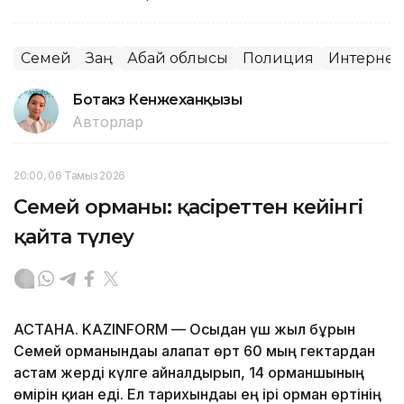
Семей
Заң
Абай облысы
Полиция
Интернет
Ботакөз Кенжеханқызы
Авторлар
20:00, 06 Тамыз 2026
Семей орманы: қасіреттен кейінгі
қайта түлеу
АСТАНА. KAZINFORM — Осыдан үш жыл бұрын
Семей орманындағы алапат өрт 60 мың гектардан
астам жерді күлге айналдырып, 14 орманшының
өмірін қиған еді. Ел тарихындағы ең ірі орман өртінің