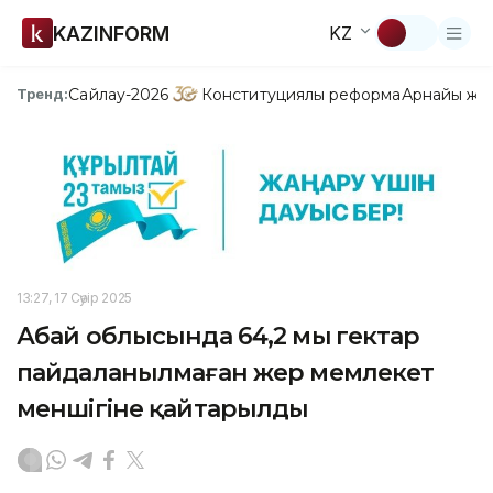
KAZINFORM
KZ
Сайлау-2026
Конституциялық реформа
Арнайы жо
Тренд:
13:27, 17 Сәуір 2025
Абай облысында 64,2 мың гектар
пайдаланылмаған жер мемлекет
меншігіне қайтарылды