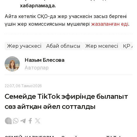
хабарламада.
Айта кетелік СҚО-да жер учаскесін заңсыз бергені
үшін жер комиссиясының мүшелері
жазаланған еді
.
Жер учаскесі
Абай облысы
Жер мәселесі
ҚР 
Назым Бөлесова
Авторлар
22:07, 06 Тамыз 2026
Семейде TikTok эфирінде былапыт
сөз айтқан әйел сотталды