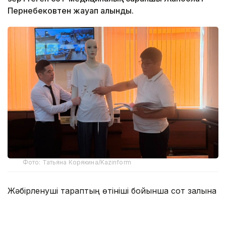
Пернебековтен жауап алынды.
Фото: Татьяна Корякина/Kazinform
Жәбірленуші тараптың өтініші бойынша сот залына
алдын ала анатомиялық манекен жеткізілді.
Қыздың туыстары бұған дейін сотта Нұрайдың