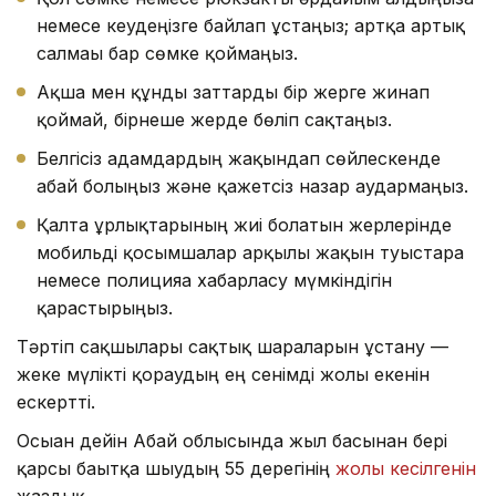
немесе кеудеңізге байлап ұстаңыз; артқа артық
салмағы бар сөмке қоймаңыз.
Ақша мен құнды заттарды бір жерге жинап
қоймай, бірнеше жерде бөліп сақтаңыз.
Белгісіз адамдардың жақындап сөйлескенде
абай болыңыз және қажетсіз назар аудармаңыз.
Қалта ұрлықтарының жиі болатын жерлерінде
мобильді қосымшалар арқылы жақын туыстарға
немесе полицияға хабарласу мүмкіндігін
қарастырыңыз.
Тәртіп сақшылары сақтық шараларын ұстану —
жеке мүлікті қорғаудың ең сенімді жолы екенін
ескертті.
Осыған дейін Абай облысында жыл басынан бері
қарсы бағытқа шығудың 55 дерегінің
жолы кесілгенін