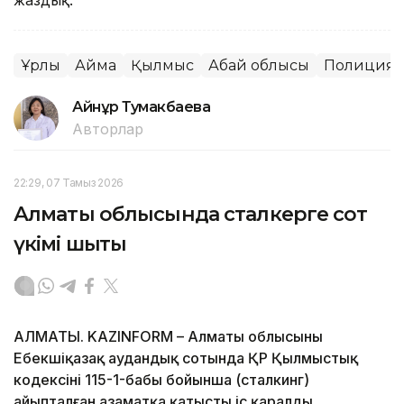
жаздық.
Ұрлық
Аймақ
Қылмыс
Абай облысы
Полиция
Айнұр Тумакбаева
Авторлар
22:29, 07 Тамыз 2026
Алматы облысында сталкерге сот
үкімі шықты
АЛМАТЫ. KAZINFORM – Алматы облысының
Еңбекшіқазақ аудандық сотында ҚР Қылмыстық
кодексінің 115-1-бабы бойынша (сталкинг)
айыпталған азаматқа қатысты іс қаралды.