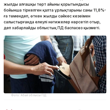
жылдың алғашқы төрт айының қорытындысы
бойынша тіркелген қалта ұрлықтарының саны 11,8%-
ға төмендеп, өткен жылдың сәйкес кезеңімен
салыстырғанда елеулі нәтижелер көрсетіп отыр,
деп хабарлайды облыстық ПД баспасөз қызметі.
Фото: Абай облысы ПД