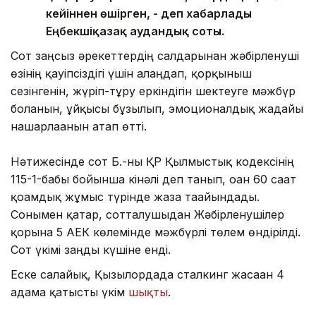
кейіннен өшірген, - деп хабарлады
Еңбекшіқазақ аудандық соты.
Сот заңсыз әрекеттердің салдарынан жәбірленуші
өзінің қауіпсіздігі үшін алаңдап, қорқыныш
сезінгенін, жүріп-тұру еркіндігін шектеуге мәжбүр
болғанын, ұйқысы бұзылып, эмоционалдық жағдайы
нашарлағанын атап өтті.
Нәтижесінде сот Б.-ны ҚР Қылмыстық кодексінің
115-1-бабы бойынша кінәлі деп танып, оған 60 сағат
қоғамдық жұмыс түрінде жаза тағайындады.
Сонымен қатар, сотталушыдан Жәбірленушілер
қорына 5 АЕК көлемінде мәжбүрлі төлем өндірілді.
Сот үкімі заңды күшіне енді.
Еске салайық, Қызылордада сталкинг жасаған 4
адамға қатысты үкім
шықты
.