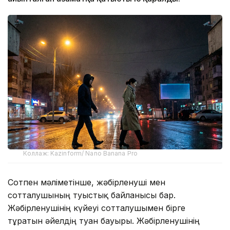
Коллаж: Kazinform/ Nano Banana Pro
Сотпен мәліметінше, жәбірленуші мен
сотталушының туыстық байланысы бар.
Жәбірленушінің күйеуі сотталушымен бірге
тұратын әйелдің туған бауыры. Жәбірленушінің