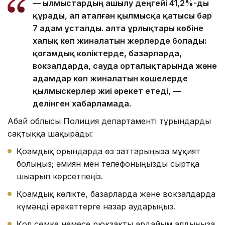
— Қылмыстардың ашылу деңгейі 41,2%-ды
құрады, ал аталған қылмысқа қатысы бар
7 адам ұсталды. Қалта ұрлықтары көбіне
халық көп жиналатын жерлерде болады:
қоғамдық көліктерде, базарларда,
вокзалдарда, сауда орталықтарында және
адамдар көп жиналатын көшелерде
қылмыскерлер жиі әрекет етеді, —
делінген хабарламада.
Абай облысы Полиция департаменті тұрғындарды
сақтыққа шақырады:
Қоғамдық орындарда өз заттарыңызға мұқият
болыңыз; әмиян мен телефоныңызды сыртқа
шығарып көрсетпеңіз.
Қоғамдық көлікте, базарларда және вокзалдарда
күмәнді әрекеттерге назар аударыңыз.
Қол сөмке немесе рюкзакты әрдайым алдыңызға