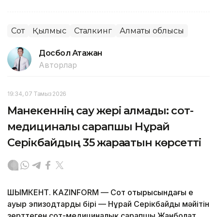
Сот
Қылмыс
Сталкинг
Алматы облысы
Досбол Атажан
Авторлар
19:34, 07 Тамыз 2026
Манекеннің сау жері қалмады: сот-
медициналық сарапшы Нұрай
Серікбайдың 35 жарақатын көрсетті
ШЫМКЕНТ. KAZINFORM — Сот отырысындағы ең
ауыр эпизодтардың бірі — Нұрай Серікбайдың мәйітін
зерттеген сот-медициналық сарапшы Жанболат