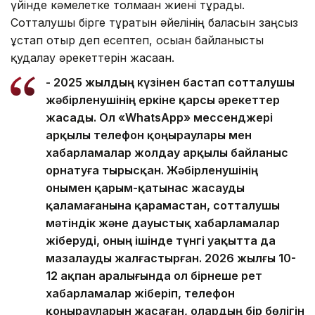
үйінде кәмелетке толмаған жиені тұрады.
Сотталушы бірге тұратын әйелінің баласын заңсыз
ұстап отыр деп есептеп, осыған байланысты
қудалау әрекеттерін жасаған.
- 2025 жылдың күзінен бастап сотталушы
жәбірленушінің еркіне қарсы әрекеттер
жасады. Ол «WhatsApp» мессенджері
арқылы телефон қоңыраулары мен
хабарламалар жолдау арқылы байланыс
орнатуға тырысқан. Жәбірленушінің
онымен қарым-қатынас жасауды
қаламағанына қарамастан, сотталушы
мәтіндік және дауыстық хабарламалар
жіберуді, оның ішінде түнгі уақытта да
мазалауды жалғастырған. 2026 жылғы 10-
12 ақпан аралығында ол бірнеше рет
хабарламалар жіберіп, телефон
қоңырауларын жасаған, олардың бір бөлігін