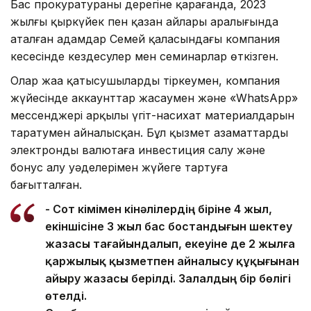
Бас прокуратураның дерегіне қарағанда, 2023
жылғы қыркүйек пен қазан айлары аралығында
аталған адамдар Семей қаласындағы компания
кеңсесінде кездесулер мен семинарлар өткізген.
Олар жаңа қатысушыларды тіркеумен, компания
жүйесінде аккаунттар жасаумен және «WhatsApp»
мессенджері арқылы үгіт-насихат материалдарын
таратумен айналысқан. Бұл қызмет азаматтарды
электронды валютаға инвестиция салу және
бонус алу уәделерімен жүйеге тартуға
бағытталған.
- Сот үкімімен кінәлілердің біріне 4 жыл,
екіншісіне 3 жыл бас бостандығын шектеу
жазасы тағайындалып, екеуіне де 2 жылға
қаржылық қызметпен айналысу құқығынан
айыру жазасы берілді. Залалдың бір бөлігі
өтелді.