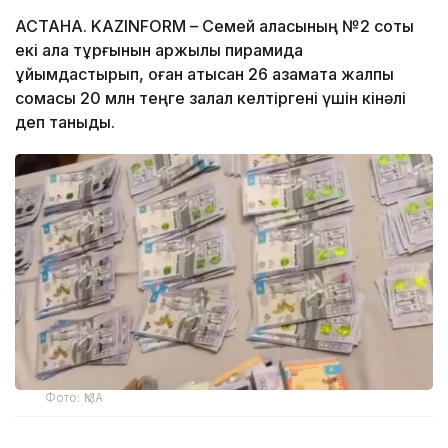
АСТАНА. KAZINFORM – Семей қаласының №2 соты
екі қала тұрғынын қаржылық пирамида
ұйымдастырып, оған қатысқан 26 азаматқа жалпы
сомасы 20 млн теңге залал келтіргені үшін кінәлі
деп таныды.
Фото: ҚМА