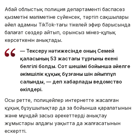
Абай облыстық полиция департаменті баспасөз
қызметінің мәліметіне сүйенсек, тәртіп сақшылары
әйел адамның TikTok-тағы тікелей эфир барысында
балағат сөздер айтып, орынсыз мінез-құлық
көрсеткенін анықтады.
— Тексеру нәтижесінде оның Семей
қаласының 53 жастағы тұрғыны екені
белгілі болды. Сот шешімі бойынша әйелге
әкімшілік құқық бұзғаны үшін айыппұл
салынды, — деп хабарлады ведомство
өкілдері.
Осы ретте, полицейлер интернетте жасалған
құқық бұзушылықтар да заң бойынша қаралатынын
және мұндай заңсыз әрекеттерді анықтау
жұмыстары алдағы уақытта да жалғасатынын
ескертті.