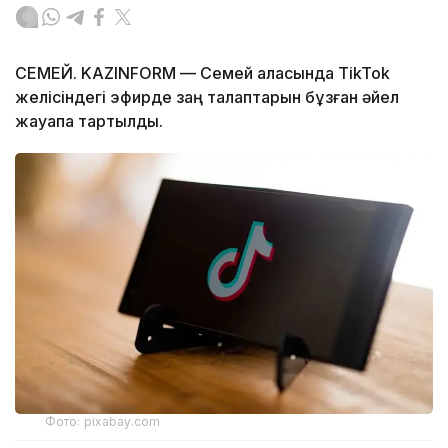
СЕМЕЙ. KAZINFORM — Семей қаласында TikTok
желісіндегі эфирде заң талаптарын бұзған әйел
жауапқа тартылды.
Фото: pixabay.com