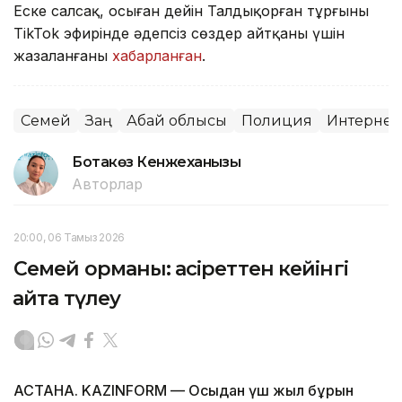
Еске салсақ, осыған дейін Талдықорған тұрғыны
TikTok эфирінде әдепсіз сөздер айтқаны үшін
жазаланғаны
хабарланған
.
Семей
Заң
Абай облысы
Полиция
Интернет
Ботакөз Кенжеханқызы
Авторлар
20:00, 06 Тамыз 2026
Семей орманы: қасіреттен кейінгі
қайта түлеу
АСТАНА. KAZINFORM — Осыдан үш жыл бұрын