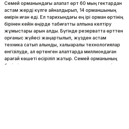
Семей орманындағы алапат өрт 60 мың гектардан
астам жерді күлге айналдырып, 14 орманшының
өмірін қиған еді. Ел тарихындағы ең ірі орман өртінің
бірінен кейін өңірде табиғатты қалпына келтіру
жұмыстары қарқын алды. Бүгінде резерватта өрттен
қорғаныс жүйесі жаңартылып, жүзден астам
техника сатып алынды, халықаралық технологиялар
енгізілуде, ал өртенген алқаптарда миллиондаған
қарағай көшеті өсіріліп жатыр. Семей орманының
бүгінгі тынысы мен орманшылардың жанкешті
еңбегі туралы Jibek Joly телеарнасының
«Экоаудит» бағдарламасы арнайы шығарылым
әзірледі.