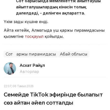
Сот барысында мемлекеттік айыптаушы
айыпталушылардың кінәсін толық
дәлелдеді, - делінген ақпаратта.
Үкім заңды күшіне енді.
Айта кетейік, Алматыда үш қаржы пирамидасының
қызметіне
тосқауыл
қойылды.
Сот
Қаржы пирамидасы
Абай облысы
Асхат Райқұл
Авторлар
22:07, 06 Тамыз 2026
Семейде TikTok эфирінде былапыт
сөз айтқан әйел сотталды