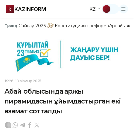
KAZINFORM
KZ
Сайлау-2026
Конституциялық реформа
Арнайы жо
Тренд:
19:26, 13 Мамыр 2025
Абай облысында қаржы
пирамидасын ұйымдастырған екі
азамат сотталды