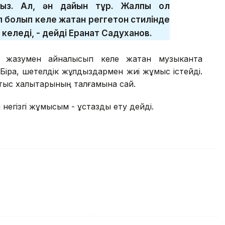
мыз. Ал, ән дайын тұр. Жалпы ол
 болып келе жатқан реггетон стилінде
еледі, - дейді Ерқанат Садуханов.
 жазумен айналысып келе жатқан музыкантқа
 Бірақ, шетелдік жұлдыздармен жиі жұмыс істейді.
атыс халықтарының талғамына сай.
л негізгі жұмысым - ұстаздық ету дейді.