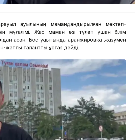
арауыл ауылының мамандандырылған мектеп-
ің мұғалімі. Жас маман өзі түлеп ұшқан білім
лдан асқан. Бос уақытында аранжировка жазумен
н-жақтты талантты ұстаз дейді.