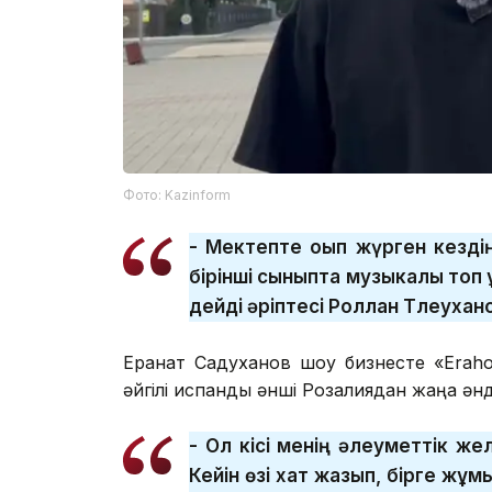
Фото: Kazinform
- Мектепте оқып жүрген кездің
бірінші сыныпта музыкалық топ қ
дейді әріптесі Роллан Тлеухан
Ерқанат Сaдуханов шоу бизнесте «Eraho
әйгілі испандық әнші Розалиядан жаңа әнд
- Ол кісі менің әлеуметтік ж
Кейін өзі хат жазып, бірге жұм