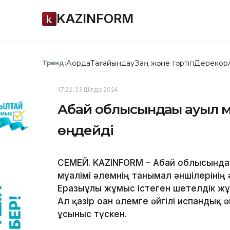
KAZINFORM
Ақорда
Тағайындау
Заң және тәртіп
Дерекқор
Тренд:
17:22, 23 Шілде 2024
Абай облысындағы ауыл мұ
өңдейді
СЕМЕЙ. KAZINFORM – Абай облысындағ
мұғалімі әлемнің танымал әншілерінің
Ерғазыұлы жұмыс істеген шетелдік жұ
Ал қазір оған әлемге әйгілі испандық 
ұсыныс түскен.