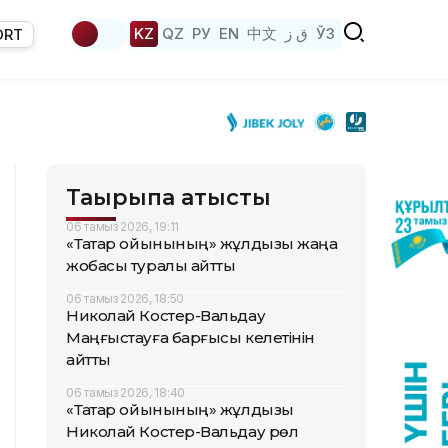
KZ
QZ
РУ
EN
中文
ق ز
ЎЗ
ORT
Тақырыпқа қатысты
06 тамыз 2026, 19:11
«Тақтар ойынының» жұлдызы жаңа
жобасы туралы айтты
06 тамыз 2026, 18:50
Николай Костер-Вальдау
Маңғыстауға барғысы келетінін
айтты
06 тамыз 2026, 18:40
«Тақтар ойынының» жұлдызы
Николай Костер-Вальдау рөл