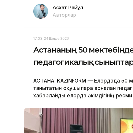
Асхат Райқұл
Авторлар
17:03, 24 Шілде 2026
Астананың 50 мектебінде
педагогикалық сыныптар
АСТАНА. KAZINFORM — Елордада 50 м
танытатын оқушыларға арналған педа
хабарлайды елорда әкімдігінің ресми