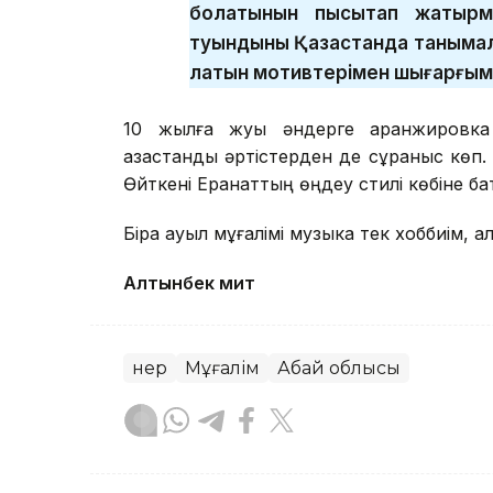
болатынын пысықтап жатыр
туындыны Қазақстанда танымал
латын мотивтерімен шығарғым к
10 жылға жуық әндерге аранжировка
қазақстандық әртістерден де сұраныс көп.
Өйткені Ерқанаттың өңдеу стилі көбіне б
Бірақ ауыл мұғалімі музыка тек хоббиім, а
Алтынбек Әмит
Өнер
Мұғалім
Абай облысы