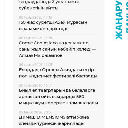
таңдауда қандай ұстанымға
сүйенетінін айтты
06 тамыз 2026, 17:16
150 жас суретші Абай мұрасын
қылқаламмен дәріптеді
06 тамыз 2026, 15:25
Comic Con Astana-ға келушілер
саны жыл сайын көбейіп келеді —
Алмаз Мыржақыпов
06 тамыз 2026, 12:05
Елордада Орталық Азиядағы ең ірі
поп-мәдениет фестивалі басталды
06 тамыз 2026, 10:54
Биыл ел театрларында балаларға
арналған қойылымдарды 560
мыңға жуық көрермен тамашалады
05 тамыз 2026, 20:55
Димаш DiMENSIONS атты жаңа
әлемдік турнесін жариялады