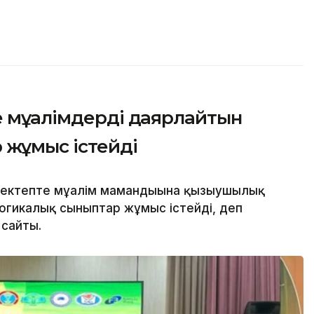
 мұғалімдерді даярлайтын
 жұмыс істейді
ектепте мұғалім мамандығына қызығушылық
гогикалық сыныптар жұмыс істейді, деп
 сайты.