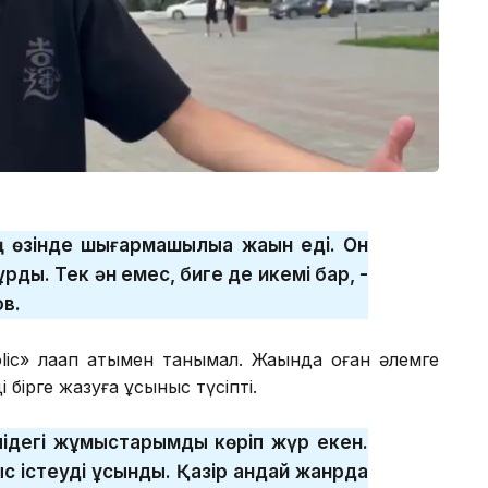
 өзінде шығармашылыққа жақын еді. Он
ұрды. Тек ән емес, биге де икемі бар, -
ов.
lic» лақап атымен танымал. Жақында оған әлемге
і бірге жазуға ұсыныс түсіпті.
елідегі жұмыстарымды көріп жүр екен.
ыс істеуді ұсынды. Қазір қандай жанрда