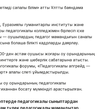
тімді сапалы білім» атты Ұлттық баяндама
, Еуразиялық гуманитарлық институты және
ры педагогикалық колледжімен бірлесіп іске
ты — оқушылардың педагог мамандығын саналы
сына болашақ білікті кадрларды даярлау.
00-ден астам оқушысы жоғары оқу орындарының
ингтерге және шеберлік сабақтарына қатысты.
дагогикалық форумы, «Педагогикалық апгрейд —
арт» қалалық слеті ұйымдастырылды.
ы оқу орындарының педагогикалық
иханнан босату мүмкіндігі қарастырылған.
ептерде педагогикалық сыныптардан
ам түлек педагогикалық мамандықтар