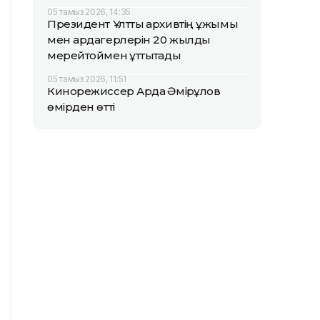
05 тамыз 2026, 14:35
Президент Ұлттық архивтің ұжымы
мен ардагерлерін 20 жылдық
мерейтоймен құттықтады
05 тамыз 2026, 11:51
Кинорежиссер Ардақ Әмірқұлов
өмірден өтті