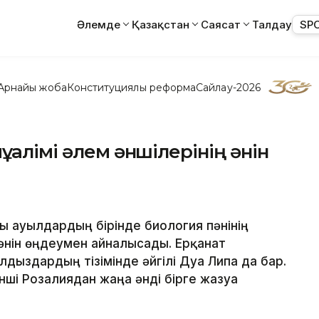
Әлемде
Қазақстан
Саясат
Талдау
SP
Арнайы жоба
Конституциялық реформа
Сайлау-2026
ғалімі әлем әншілерінің әнін
ы ауылдардың бірінде биология пәнінің
 әнін өңдеумен айналысады. Ерқанат
лдыздардың тізімінде әйгілі Дуа Липа да бар.
әнші Розалиядан жаңа әнді бірге жазуға