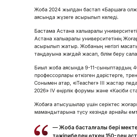
Жоба 2024 жылдан бастап «Баршаға қолже
аясында жүзеге асырылып келеді.
Бастама Астана халықаралық университеті
Астана халықаралық университетінің Жоға
асырылып жатыр. Жобаның негізгі мақса
таңдауына жағдай жасап, білім беру сала
Биыл жоба аясында 9-11-сыныптардың 4
профессорлары өткізген дәрістерге, трен
Сонымен қатар, «iTeacher» ІІІ жастар пе
2026» IV өңірлік форумы және «Кәсіби ст
Жобаға қатысушылар үшін серіктес жоғар
мамандықтарына түсу кезінде арнайы емт
— Жоба басталғалы бері мект
тәжірибеден өткен 150-ден аст