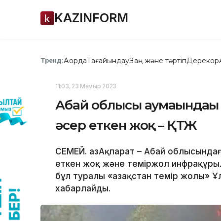
KAZINFORM
Ақорда
Тағайындау
Заң және тәртіп
Дерекқор
Тренд:
11:03, 23 Мамыр 2023
Абай облысы аумағындағы
әсер еткен жоқ – ҚТЖ
СЕМЕЙ. ҚазАқпарат – Абай облысында
еткен жоқ және теміржол инфрақұрыл
бұл туралы «Қазақстан темір жолы» Ұ
хабарлайды.