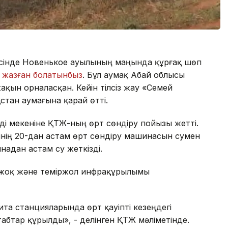
лкесінде Новенькое ауылының маңында құрғақ шөп
н жазған болатынбыз
. Бұл аумақ Абай облысы
ақын орналасқан. Кейін тілсіз жау «Семей
стан аумағына қарай өтті.
ді мекеніне ҚТЖ-ның өрт сөндіру пойызы жетті.
нің 20-дан астам өрт сөндіру машинасын сумен
надан астам су жеткізді.
 жоқ және теміржол инфрақұрылымы
та станцияларында өрт қауіпті кезеңдегі
табтар құрылды», - делінген ҚТЖ мәліметінде.