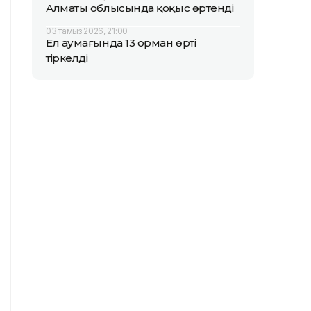
Алматы облысында қоқыс өртенді
03 тамыз 2026, 21:00
Ел аумағында 13 орман өрті
тіркелді