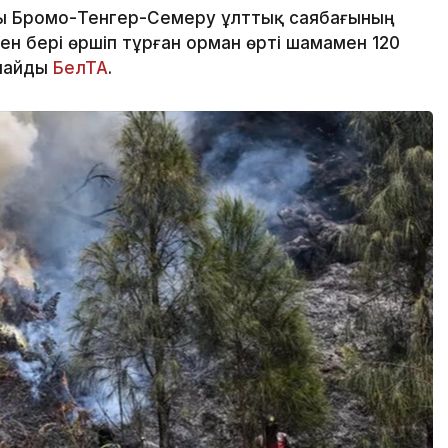
ы Бромо-Тенгер-Семеру ұлттық саябағының
н бері өршіп тұрған орман өрті шамамен 120
рлайды
БелТА
.