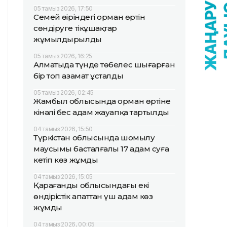
05 тамыз 2026, 17:50
Семей өңіріндегі орман өртін
сөндіруге тікұшақтар
жұмылдырылды
05 тамыз 2026, 16:25
Алматыда түнде төбелес шығарған
бір топ азамат ұсталды
05 тамыз 2026, 02:45
Жамбыл облысында орман өртіне
кінәлі бес адам жауапқа тартылды
04 тамыз 2026, 15:50
Түркістан облысында шомылу
маусымы басталғалы 17 адам суға
кетіп көз жұмды
04 тамыз 2026, 15:05
Қарағанды облысындағы екі
өндірістік апаттан үш адам көз
жұмды
04 тамыз 2026, 00:05