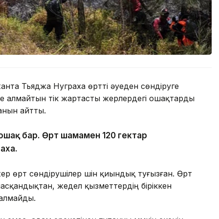
та Тьяджа Нуграха өртті әуеден сөндіруге
те алмайтын тік жартасты жерлердегі ошақтарды
анын айтты.
 ошақ бар. Өрт шамамен 120 гектар
аха.
р өрт сөндірушілер үшін қиындық туғызған. Өрт
асқандықтан, жедел қызметтердің біріккен
 алмайды.