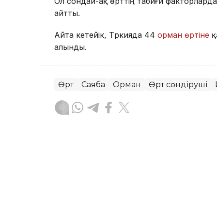
Ол сондай-ақ өрттің табиғи факторлардан
айтты.
Айта кетейік, Түркияда 44
орман өртіне
қа
алынды.
Өрт
Саябақ
Орман
Өрт сөндіруші
Динара Маханова
Авторлар
02:19, 08 Тамыз 2026