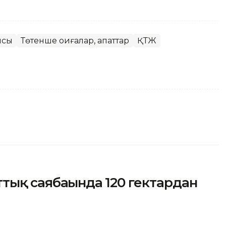
ысы
Төтенше оқиғалар, апаттар
ҚТЖ
тық саябағында 120 гектардан