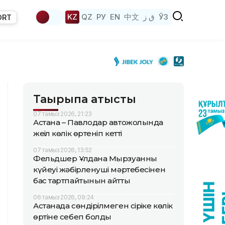
KZ
QZ
РУ
EN
中文
ق ز
ЎЗ
ORT
Тақырыпқа қатысты
07 тамыз 2026, 21:23
Астана – Павлодар автожолында
жеңіл көлік өртеніп кетті
07 тамыз 2026, 13:52
Фельдшер Ұлдана Мырзуанның
күйеуі жәбірленуші мәртебесінен
бас тартпайтынын айтты
06 тамыз 2026, 09:24
Астанада сөндірілмеген сіріңке көлік
өртіне себеп болды