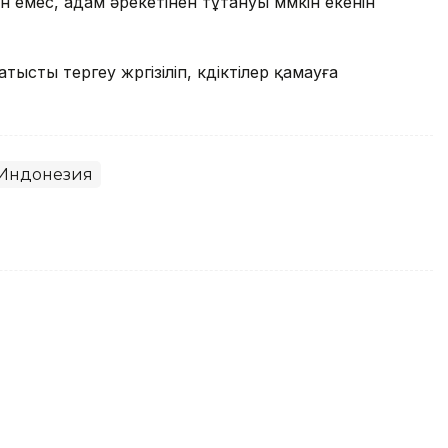
 емес, адам әрекетінен тұтануы мүмкін екенін
тысты тергеу жүргізіліп, күдіктілер қамауға
Индонезия