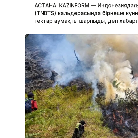
АСТАНА. KAZINFORM — Индонезиядағ
(TNBTS) кальдерасында бірнеше күнне
гектар аумақты шарпыды, деп хаба