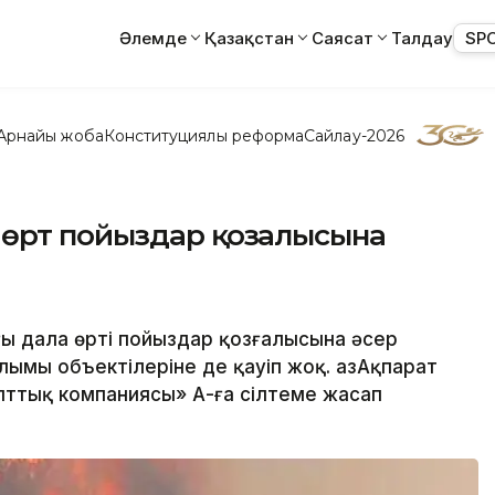
Әлемде
Қазақстан
Саясат
Талдау
SP
Арнайы жоба
Конституциялық реформа
Сайлау-2026
 өрт пойыздар қозғалысына
ғы дала өрті пойыздар қозғалысына әсер
ымы объектілеріне де қауіп жоқ. ҚазАқпарат
лттық компаниясы» АҚ-ға сілтеме жасап