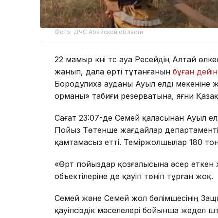
Фото: ДЧС Абайской области
22 мамыр күні түс ауа Ресейдің Алтай ө
жанып, дала өрті тұтанғанын
бұған дейі
Бородулиха ауданы Ауыл елді мекеніне ж
орманы» табиғи резерватына, яғни Қазақ
Сағат 23:07-де Семей қаласынан Ауыл ел
Пойыз Төтенше жағдайлар департаменті
қамтамасыз етті. Теміржолшылар 180 тон
«Өрт пойыздар қозғалысына әсер еткен
объектілеріне де қауіп төніп тұрған жоқ.
Семей және Семей жол бөлімшесінің Защи
қауіпсіздік мәселелері бойынша жедел ш