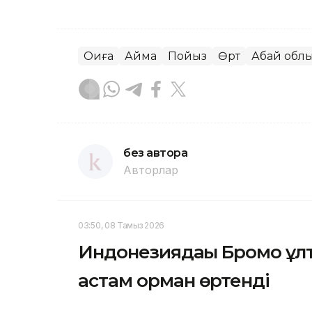
Оқиға
Аймақ
Пойыз
Өрт
Абай обл
без автора
Авторлар
03:50, 08 Тамыз 2026
Индонезиядағы Бромо ұлт
астам орман өртенді