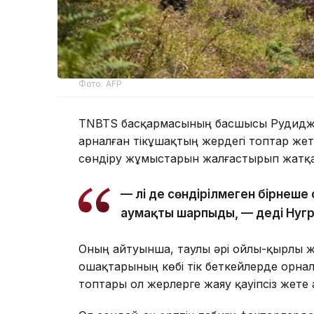
Фото: AFP
TNBTS басқармасының басшысы Рудиджан
арналған тікұшақтың жердегі топтар же
сөндіру жұмыстарын жалғастырып жатқ
— Әлі де сөндірілмеген бірнеше
аумақты шарпыды, — деді Нугр
Оның айтуынша, таулы әрі ойлы-қырлы же
ошақтарының көбі тік беткейлерде орнал
топтары ол жерлерге жаяу қауіпсіз жете