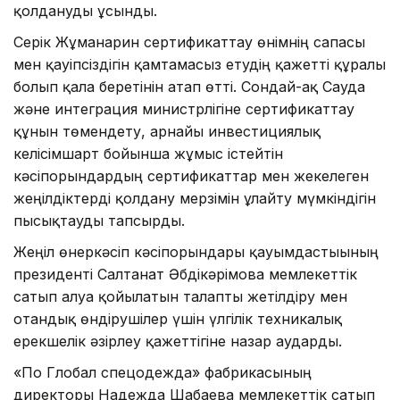
қолдануды ұсынды.
Серік Жұманғарин сертификаттау өнімнің сапасы
мен қауіпсіздігін қамтамасыз етудің қажетті құралы
болып қала беретінін атап өтті. Сондай-ақ Сауда
және интеграция министрлігіне сертификаттау
құнын төмендету, арнайы инвестициялық
келісімшарт бойынша жұмыс істейтін
кәсіпорындардың сертификаттар мен жекелеген
жеңілдіктерді қолдану мерзімін ұлғайту мүмкіндігін
пысықтауды тапсырды.
Жеңіл өнеркәсіп кәсіпорындары қауымдастығының
президенті Салтанат Әбдікәрімова мемлекеттік
сатып алуға қойылатын талапты жетілдіру мен
отандық өндірушілер үшін үлгілік техникалық
ерекшелік әзірлеу қажеттігіне назар аударды.
«По Глобал спецодежда» фабрикасының
директоры Надежда Шабаева мемлекеттік сатып