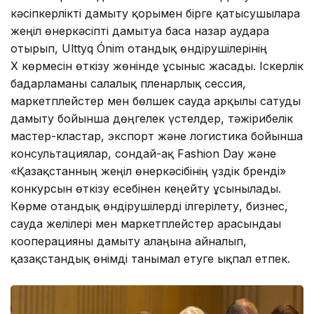
кәсіпкерлікті дамыту қорымен бірге қатысушыларға
жеңіл өнеркәсіпті дамытуға баса назар аудара
отырып, Ulttyq Ónim отандық өндірушілерінің
X көрмесін өткізу жөнінде ұсыныс жасады. Іскерлік
бағдарламаны салалық пленарлық сессия,
маркетплейстер мен бөлшек сауда арқылы сатуды
дамыту бойынша дөңгелек үстелдер, тәжірибелік
мастер-кластар, экспорт және логистика бойынша
консультациялар, сондай-ақ Fashion Day және
«Қазақстанның жеңіл өнеркәсібінің үздік бренді»
конкурсын өткізу есебінен кеңейту ұсынылады.
Көрме отандық өндірушілерді ілгерілету, бизнес,
сауда желілері мен маркетплейстер арасындағы
кооперацияны дамыту алаңына айналып,
қазақстандық өнімді танымал етуге ықпал етпек.