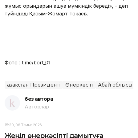
жұмыс орындарын ашуға мүмкіндік береді», - деп
түйіндеді Қасым-Жомарт Тоқаев.
Фото : t.me/bort_01
Қазақстан Президенті
Өнеркәсіп
Абай облысы
без автора
Авторлар
15:30, 06 Тамыз 2026
Жеңіл өнеркәсіпті дамытуға