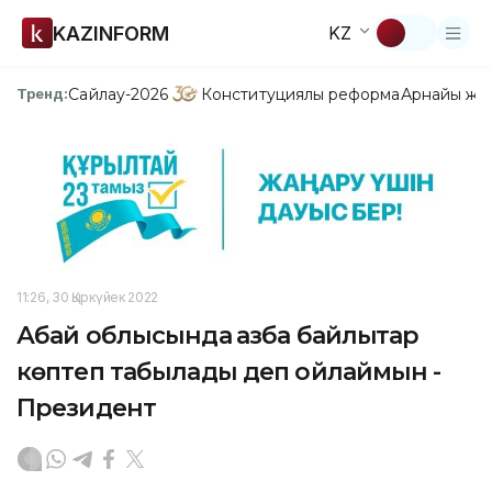
KAZINFORM
KZ
Сайлау-2026
Конституциялық реформа
Арнайы жо
Тренд:
11:26, 30 Қыркүйек 2022
Абай облысында қазба байлықтар
көптеп табылады деп ойлаймын -
Президент