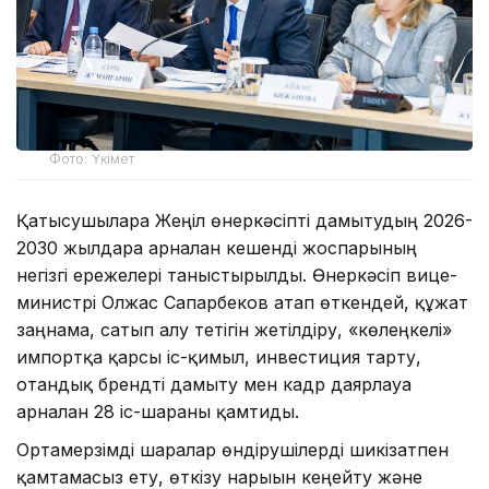
Фото: Үкімет
Қатысушыларға Жеңіл өнеркәсіпті дамытудың 2026-
2030 жылдарға арналған кешенді жоспарының
негізгі ережелері таныстырылды. Өнеркәсіп вице-
министрі Олжас Сапарбеков атап өткендей, құжат
заңнама, сатып алу тетігін жетілдіру, «көлеңкелі»
импортқа қарсы іс-қимыл, инвестиция тарту,
отандық брендті дамыту мен кадр даярлауға
арналған 28 іс-шараны қамтиды.
Ортамерзімді шаралар өндірушілерді шикізатпен
қамтамасыз ету, өткізу нарығын кеңейту және