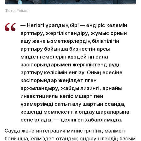
Фото: Үкімет
— Негізгі құралдың бірі — өндіріс көлемін
арттыру, жергіліктендіру, жұмыс орнын
ашу және қызметкерлердің біліктілігін
арттыру бойынша бизнестің қарсы
міндеттемелерін көздейтін сала
кәсіпорындарымен жергіліктендіруді
арттыру келісімін енгізу. Оның есесіне
кәсіпорындар жеңілдетілген
қаржыландыру, жабдық лизингі, арнайы
инвестициялық келісімшарт пен
ұзақмерзімді сатып алу шартын қосқанда,
кешенді мемлекеттік қолдау шараларына
сене алады, — делінген хабарламада.
Сауда және интеграция министрлігінің мәліметі
бойынша, еліміздегі отандық өндірушілердің басым