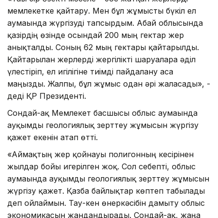
мемлекетке қайтару. Мен бұл жұмысты бүкіл ел
аумағында жүргізуді тапсырдым. Абай облысында
қазірдің өзінде осындай 200 мың гектар жер
анықталды. Соның 62 мың гектары қайтарылды.
Қайтарылған жерлерді жергілікті шаруаларға әділ
үлестіріп, ел игілігіне тиімді пайдалану аса
маңызды. Жалпы, бұл жұмыс одан әрі жалғасады», -
деді ҚР Президенті.
Сондай-ақ Мемлекет басшысы облыс аумағында
ауқымды геологиялық зерттеу жұмысын жүргізу
қажет екенін атап өтті.
«Аймақтың жер қойнауы полигонның кесірінен
жылдар бойы игерілген жоқ. Сол себепті, облыс
аумағында ауқымды геологиялық зерттеу жұмысын
жүргізу қажет. Қазба байлықтар көптеп табылады
деп ойлаймын. Тау-кен өнеркәсібін дамыту облыс
экономикасын жандандырады. Сондай-ақ, жаңа