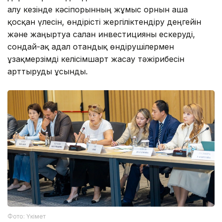
алу кезінде кәсіпорынның жұмыс орнын ашға
қосқан үлесін, өндірісті жергіліктендіру деңгейін
және жаңғыртуға салған инвестицияны ескеруді,
сондай-ақ адал отандық өндірушілермен
ұзақмерзімді келісімшарт жасау тәжірибесін
арттыруды ұсынды.
Фото: Үкімет