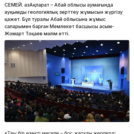
СЕМЕЙ. ҚазАқпарат – Абай облысы аумағында
ауқымды геологиялық зерттеу жұмысын жүргізу
қажет. Бұл туралы Абай облысына жұмыс
сапарымен барған Мемлекет басшысы Қасым-
Жомарт Тоқаев мәлім етті.
«Тағы бір өзекті мәселе – бос жатқан жерлерді