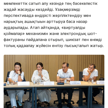
мемлекеттік сатып алу кезінде тең бәсекелестік
жағдай жасауды көздейді. Ұзақмерзімді
перспективада өндірісті жергіліктендіру мен
нарықтың ашықтығын арттыруға баса назар
аударылады. Атап айтқанда, «виртуалды
қоймалар» механизмін және электрондық шот-
фактураны пайдалана отырып, шикізат пен өнімді
толық қадағалау жүйесін енгізу пысықталып жатыр.