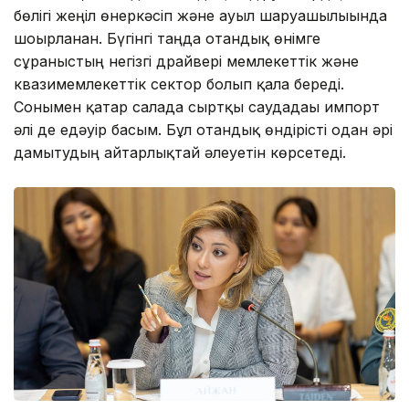
бөлігі жеңіл өнеркәсіп және ауыл шаруашылығында
шоғырланған. Бүгінгі таңда отандық өнімге
сұраныстың негізгі драйвері мемлекеттік және
квазимемлекеттік сектор болып қала береді.
Сонымен қатар салада сыртқы саудадағы импорт
әлі де едәуір басым. Бұл отандық өндірісті одан әрі
дамытудың айтарлықтай әлеуетін көрсетеді.