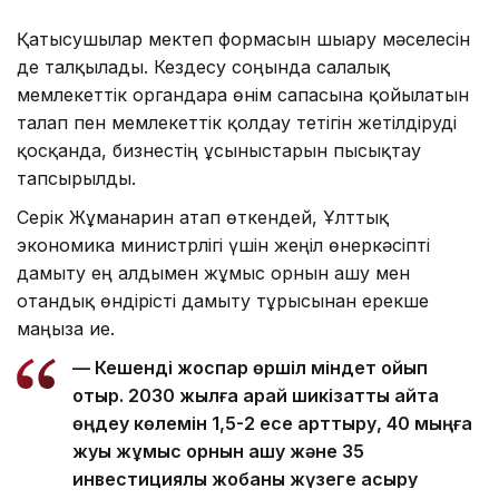
Қатысушылар мектеп формасын шығару мәселесін
де талқылады. Кездесу соңында салалық
мемлекеттік органдарға өнім сапасына қойылатын
талап пен мемлекеттік қолдау тетігін жетілдіруді
қосқанда, бизнестің ұсыныстарын пысықтау
тапсырылды.
Серік Жұманғарин атап өткендей, Ұлттық
экономика министрлігі үшін жеңіл өнеркәсіпті
дамыту ең алдымен жұмыс орнын ашу мен
отандық өндірісті дамыту тұрғысынан ерекше
маңызға ие.
— Кешенді жоспар өршіл міндет қойып
отыр. 2030 жылға қарай шикізатты қайта
өңдеу көлемін 1,5-2 есе арттыру, 40 мыңға
жуық жұмыс орнын ашу және 35
инвестициялық жобаны жүзеге асыру