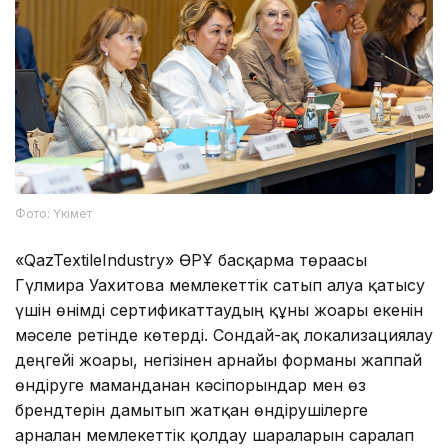
Фото: Үкімет
«QazTextileIndustry» ӨРҰ басқарма төрағасы
Гүлмира Уахитова мемлекеттік сатып алуға қатысу
үшін өнімді сертификаттаудың құны жоғары екенін
мәселе ретінде көтерді. Сондай-ақ локализациялау
деңгейі жоғары, негізінен арнайы форманы жаппай
өндіруге маманданған кәсіпорындар мен өз
брендтерін дамытып жатқан өндірушілерге
арналған мемлекеттік қолдау шараларын саралап