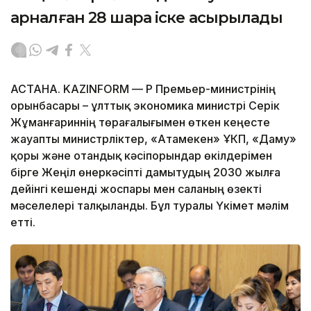
арналған 28 шара іске асырылады
АСТАНА. KAZINFORM — ҚР Премьер-министрінің
орынбасары – ұлттық экономика министрі Серік
Жұманғариннің төрағалығымен өткен кеңесте
жауапты министрліктер, «Атамекен» ҰКП, «Даму»
қоры және отандық кәсіпорындар өкілдерімен
бірге Жеңіл өнеркәсіпті дамытудың 2030 жылға
дейінгі кешенді жоспары мен саланың өзекті
мәселелері талқыланды. Бұл туралы Үкімет мәлім
етті.