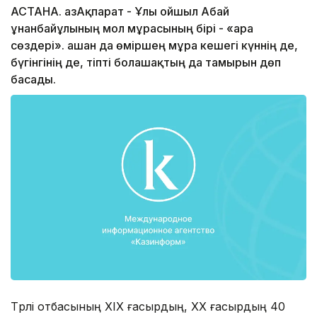
АСТАНА. ҚазАқпарат - Ұлы ойшыл Абай
Құнанбайұлының мол мұрасының бірі - «Қара
сөздері». Қашан да өміршең мұра кешегі күннің де,
бүгінгінің де, тіпті болашақтың да тамырын дөп
басады.
Түрлі отбасының ХІХ ғасырдың, ХХ ғасырдың 40