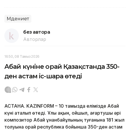
Мәдениет
без автора
Авторлар
16:50, 08 Тамыз 2026
Абай күніне орай Қазақстанда 350-
ден астам іс-шара өтеді
АСТАНА. KAZINFORM – 10 тамызда елімізде Абай
күні аталып өтеді. Ұлы ақын, ойшыл, ағартушы әрі
композитор Абай Құнанбайұлының туғанына 181 жыл
толуына орай республика бойынша 350-ден астам