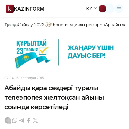
KAZINFORM
KZ
Сайлау-2026
Конституциялық реформа
Арнайы жо
Тренд:
02:34, 15 Желтоқсан 2015
Абайдың қара сөздері туралы
телеэпопея желтоқсан айының
соңында көрсетіледі