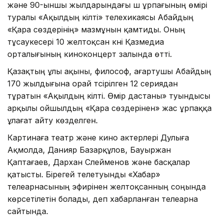
және 90-ыншы жылдарындағы үш ұрпағының өмірі
туралы «Ақылдың кілті» телехикаясы Абайдың
«Қара сөздерінің» мазмұнын қамтиды. Оның
тұсаукесері 10 желтоқсан күні Қазмедиа
орталығының киноконцерт залында өтті.
Қазақтың ұлы ақыны, философ, ағартушы Абайдың
170 жылдығына орай түсірілген 12 сериядан
тұратын «Ақылдың кілті. Өмір дастаны» туындысы
арқылы ойшылдың «Қара сөздерінен» жас ұрпаққа
ұлағат айту көзделген.
Картинаға театр және кино актерлері Дулыға
Ақмолда, Данияр Базарқұлов, Бауыржан
Қаптағаев, Дархан Сүлейменов және басқалар
қатысты. Бірегей телетуынды «Хабар»
телеарнасының эфирінен желтоқсанның соңында
көрсетілетін болады, деп хабарланған телеарна
сайтында.