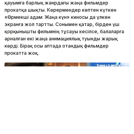
қауымға барлық жанрдағы жаңа фильмдер
прокатқа шықты. Көрермендер көптен күткен
«Өрмекші адам: Жаңа күн» киносы да үлкен
экранға жол тартты. Сонымен қатар, бірден үш
қорқынышты фильмнің тұсауы кесілсе, балаларға
арналған екі жаңа анимациялық туынды жарық
көрді. Бірақ осы аптада отандық фильмдер
прокатта жоқ.