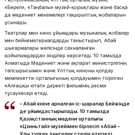
«Берел», «Таңбалы» музей-қорықтары және басқа
да мәдениет мекемелері тақырыптық жобаларын
ұсынады.
Театрлар мен кино ұйымдары музыкалық жобалар
мен бейнематериалдарды таныстырып, Абай
шығармалары желісінде сахналанған
қойылымдардан үзінділер көрсетеді. 10 тамызда
Алматыда Мәдениет және ақпарат министрлігінің
тапсырысымен және Ұлттық киноны қолдау
мемлекеттік орталығының қолдауымен түсірілген
«Алғашқы кітап» деректі фильмінің ресми
тұсаукесері өтеді.
– Абай күніне арналған іс-шаралар Бейжіңде
де ұйымдастырылады. 10 тамызда
Қазақстанның мәдени орталығы
«Цзиньтай» музейімен бірлесіп «Абай –
Ұлы тұлға» дөңгелек үстелін өткізеді.