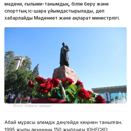
мәдени, ғылыми-танымдық, білім беру және
спорттық іс-шара ұйымдастырылады, деп
хабарлайды Мәдениет және ақпарат министрлігі.
Фото: Алматы әкімдігі
Абай мұрасы әлемдік деңгейде кеңінен танылған.
1995 жылы ақынның 150 жылдығы ЮНЕСКО