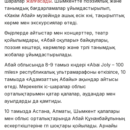
шаралар
жалғасады
. Шымкентте поэзиялық және
танымдық бағдарламалар ұйымдастырылып,
«Хакім Абай» музейінде ашық есік күні, тақырыптық
көрме мен экскурсиялар өтеді.
Өңірлерде айтыстар мен концерттер, театр
қойылымдары, «Абай оқулары» байқаулары,
поэзия кештері, көрмелер және түрлі танымдық
жобалар ұйымдастырылады.
Абай облысында 8-9 тамыз күндері «Abai Joly – 100
miles» республикалық ультрамарафоны өткізілсе, 10
тамызда «Адамзаттың Абайы» ақындар айтысы
өтеді. Мерекелік іс-шаралар облыс
орталықтарымен қатар қалалар, аудандар мен
ауылдарды да қамтиды.
10 тамызда Астана, Алматы, Шымкент қалалары
мен облыс орталықтарында Абай Құнанбайұлының
ескерткіштеріне гүл шоқтары қойылады. Арнайы