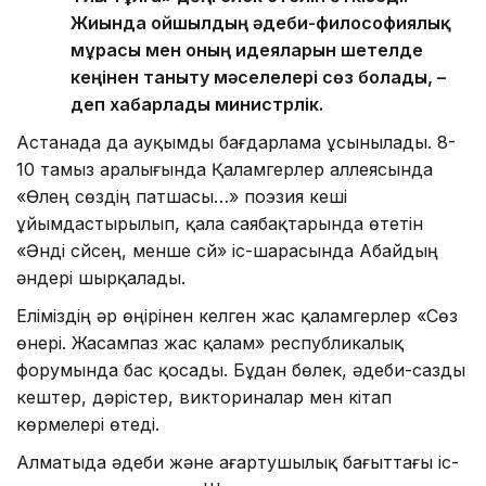
Жиында ойшылдың әдеби-философиялық
мұрасы мен оның идеяларын шетелде
кеңінен таныту мәселелері сөз болады, –
деп хабарлады министрлік.
Астанада да ауқымды бағдарлама ұсынылады. 8-
10 тамыз аралығында Қаламгерлер аллеясында
«Өлең сөздің патшасы…» поэзия кеші
ұйымдастырылып, қала саябақтарында өтетін
«Әнді сүйсең, менше сүй» іс-шарасында Абайдың
әндері шырқалады.
Еліміздің әр өңірінен келген жас қаламгерлер «Сөз
өнері. Жасампаз жас қалам» республикалық
форумында бас қосады. Бұдан бөлек, әдеби-сазды
кештер, дәрістер, викториналар мен кітап
көрмелері өтеді.
Алматыда әдеби және ағартушылық бағыттағы іс-