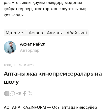
рәсімге зиялы қауым өкілдері, мәдениет
қайраткерлері, жастар және жұртшылық
қатысады.
Мәдениет
Астана
Алматы
Абай күні
Асхат Райқұл
Авторлар
12:00, 08 Тамыз 2026
Аптаның жаңа кинопремьераларына
шолу
АСТАНА. KAZINFORM — Осы аптада киносүйер