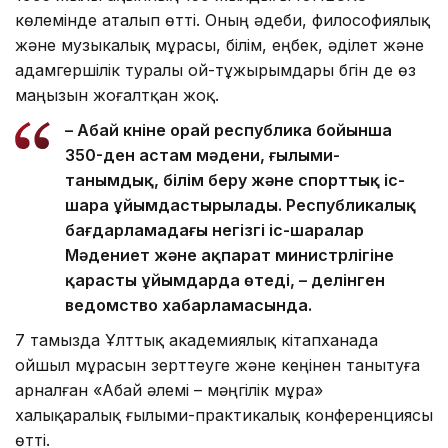
көлемінде аталып өтті. Оның әдеби, философиялық
және музыкалық мұрасы, білім, еңбек, әділет және
адамгершілік туралы ой-тұжырымдары бүгін де өз
маңызын жоғалтқан жоқ.
– Абай күніне орай республика бойынша
350-ден астам мәдени, ғылыми-
танымдық, білім беру және спорттық іс-
шара ұйымдастырылады. Республикалық
бағдарламадағы негізгі іс-шаралар
Мәдениет және ақпарат министрлігіне
қарасты ұйымдарда өтеді, – делінген
ведомство хабарламасында.
7 тамызда Ұлттық академиялық кітапханада
ойшыл мұрасын зерттеуге және кеңінен танытуға
арналған «Абай әлемі – мәңгілік мұра»
халықаралық ғылыми-практикалық конференциясы
өтті.