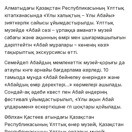
Алматыдағы Қазақстан Республикасының Ұлттық
кітапханасында «Ұлы халықтың – Ұлы Абайы»
зияткерлік сайысы ұйымдастырылды. Ұлттық
музейде «Абай сөзі – ұрпаққа аманат» музей
сабағы және ақынның өмірі мен шығармашылығын
дәріптейтін «Абай мұралары – көненің көзі»
тақырыптық экскурсиясы өтті.
Семейдегі Абайдың мемлекеттік музей-қорығы да
атаулы күнге арнайы бағдарлама әзірледі. 10
тамызда мұнда «Абай бейнелеу өнерінде» және
«Абайдың өмір деректері…» көрмелері ашылады.
Сондай-ақ әдеби квест пен Абай әндерінің
фестивалі ұйымдастырылып, «Ұлы ақын Абай
ұлдарымен» ескерткішіне гүл шоқтары қойылады.
Әбілхан Қастеев атындағы Қазақстан
Республикасының Ұлттық өнер музейі, Қазақстан
Республикасының Ұлттық орталық музейі,