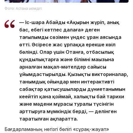
Фото: Астана әкімдігі
— Іс-шара Абайдың «Ақырын жүріп, анық
бас, еңбегің кетпес далаға» деген
тағылымды сөзімен үндес ұран аясында
өтті. Әсіресе жас ұрпаққа ерекше көңіл
бөлінді. Олар үшін Отанға, отбасылық
құндылықтарға және білімнің маңызына
арналған мақал-мәтелдер сайысы
ұйымдастырылды. Қызықты викториналар,
танымдық ойындар мен интерактивті
сабақтар қатысушылардың дүниетанымын
кеңейтіп қана қоймай, халықтың бай тарихи
және мәдени мұрасы туралы түсінігін
арттыруға мүмкіндік берді, — делінген
таратылған ақпаратта.
Бағдарламаның негізгі бөлігі «сұрақ-жауап»