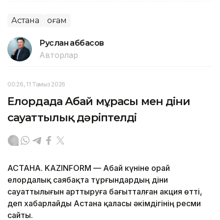
Астана
Қоғам
Руслан Ғаббасов
Авторлар
00:26, 11 Тамыз 2026
Елордада Абай мұрасы мен діни
сауаттылық дәріптелді
АСТАНА. KAZINFORM — Абай күніне орай
елордалық саябақта тұрғындардың діни
сауаттылығын арттыруға бағытталған акция өтті,
деп хабарлайды Астана қаласы әкімдігінің ресми
сайты.