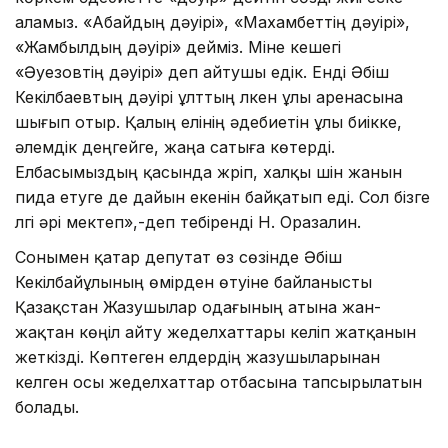
аламыз. «Абайдың дәуірі», «Махамбеттің дәуірі»,
«Жамбылдың дәуірі» дейміз. Міне кешегі
«Әуезовтің дәуірі» деп айтушы едік. Енді Әбіш
Кекілбаевтың дәуірі ұлттың үлкен ұлы аренасына
шығып отыр. Қалың елінің әдебиетін ұлы биікке,
әлемдік деңгейге, жаңа сатыға көтерді.
Елбасымыздың қасында жүріп, халқы үшін жанын
пида етуге де дайын екенін байқатып еді. Сол бізге
үлгі әрі мектеп»,-деп тебіренді Н. Оразалин.
Сонымен қатар депутат өз сөзінде Әбіш
Кекілбайұлының өмірден өтуіне байланысты
Қазақстан Жазушылар одағының атына жан-
жақтан көңіл айту жеделхаттары келіп жатқанын
жеткізді. Көптеген елдердің жазушыларынан
келген осы жеделхаттар отбасына тапсырылатын
болады.