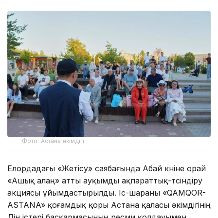
Фото: Астана әкімдігі
Елордадағы «Жетісу» саябағында Абай күніне орай
«Ашық алаң» атты ауқымды ақпараттық-түсіндіру
акциясы ұйымдастырылды. Іс-шараны «QAMQOR-
ASTANA» қоғамдық қоры Астана қаласы әкімдігінің
Дін істері басқармасының ресми қолдауымен