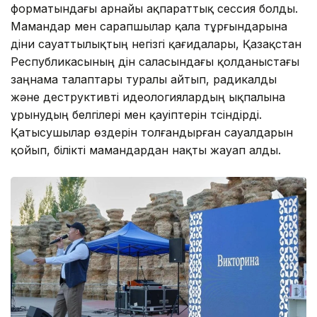
форматындағы арнайы ақпараттық сессия болды.
Мамандар мен сарапшылар қала тұрғындарына
діни сауаттылықтың негізгі қағидалары, Қазақстан
Республикасының дін саласындағы қолданыстағы
заңнама талаптары туралы айтып, радикалды
және деструктивті идеологиялардың ықпалына
ұрынудың белгілері мен қауіптерін түсіндірді.
Қатысушылар өздерін толғандырған сауалдарын
қойып, білікті мамандардан нақты жауап алды.