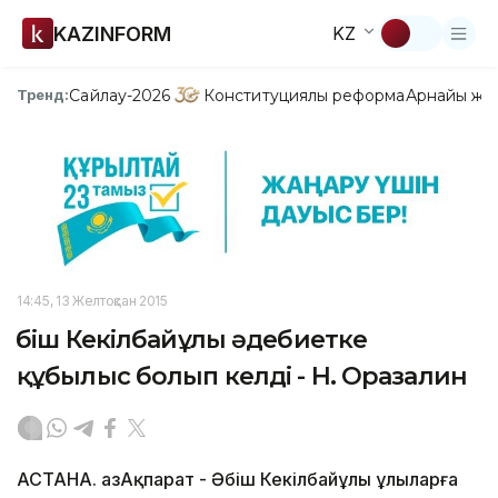
KAZINFORM
KZ
Сайлау-2026
Конституциялық реформа
Арнайы жо
Тренд:
14:45, 13 Желтоқсан 2015
Әбіш Кекілбайұлы әдебиетке
құбылыс болып келді - Н. Оразалин
АСТАНА. ҚазАқпарат - Әбіш Кекілбайұлы ұлыларға