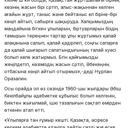
көзінің жасын бірі сүртіп, алыс-жақыннан келген
ағайын жұрт, таныс және бейтаныс ел біріне-бірі
көңіл айтып, сабырға шақыруда. Халқымыздың
маңдайына біткен ұлыларын, біртуарларын біздің
тамырын тереңнен тартар ұлы жұртымыз қалай
алақанына салып, қалай қадірлеп, соңғы сапарға
да қалай шығарып салатындығының талай куәсі
болып келе жатырмыз. Бүгін қайғымызды
жеңілдетіп, көзіміздің жасын сүртіп, Әбекеңнің
отбасына көңіл айтып отырмыз»,-деді Нұрлан
Оразалин.
Осы орайда ол өз сөзінде 1960-шы жылдары Әбіш
Кекілбайұлы әдебиетке құбылыс болып келгенін,
биіктен жығылмай, ішкі тазалығын сақтап өмірден
өткенін атап өтті.
«Ұлыларға тән ғұмыр кешті. Қазақта, әсіресе
көркем әдебиетте «дәуір» дейтін сөзді жиі еске