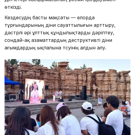
өткізді.
Кездесудің басты мақсаты — елорда
тұрғындарының діни сауаттылығын арттыру,
дәстүрлі әрі ұлттық құндылықтарды дәріптеу,
сондай-ақ азаматтардың деструктивті діни
ағымдардың ықпалына түсуінің алдын алу.