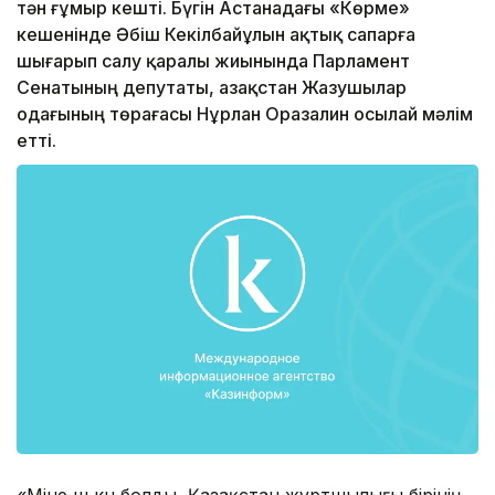
тән ғұмыр кешті. Бүгін Астанадағы «Көрме»
кешенінде Әбіш Кекілбайұлын ақтық сапарға
шығарып салу қаралы жиынында Парламент
Сенатының депутаты, Қазақстан Жазушылар
одағының төрағасы Нұрлан Оразалин осылай мәлім
етті.
«Міне үш күн болды, Қазақстан жұртшылығы бірінің