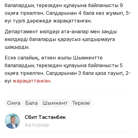
балалардың терезеден құлауына байланысты 9
оқиға тіркелген. Салдарынан 4 бала көз жұмып, 5-
еуі түрлі дәрежеде жарақаттанған.
Департамент өкілдері ата-аналар мен заңды
өкілдерді балаларды қараусыз қалдырмауға
шақырды.
Еске салайық, өткен жылы Шымкентте
балалардың терезеден құлауына байланысты 5
оқиға тіркелген. Салдарынан 3 бала қаза тауып, 2-
еуі
жарақаттанған.
Оқиға
Бала
Шымкент
Терезе
Сәбит Тастанбек
Авторлар