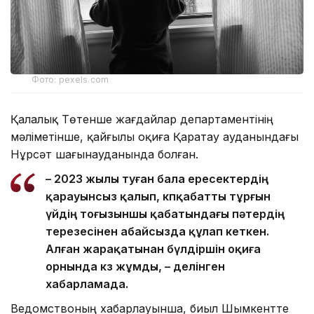
Фото: pexels.com
Қалалық Төтенше жағдайлар департаментінің
мәліметінше, қайғылы оқиға Қаратау ауданындағы
Нұрсәт шағынауданында болған.
– 2023 жылы туған бала ересектердің
қарауынсыз қалып, көпқабатты тұрғын
үйдің тоғызыншы қабатындағы пәтердің
терезесінен абайсызда құлап кеткен.
Алған жарақатынан бүлдіршін оқиға
орнында көз жұмды, – делінген
хабарламада.
Ведомствоның хабарлауынша, биыл Шымкентте