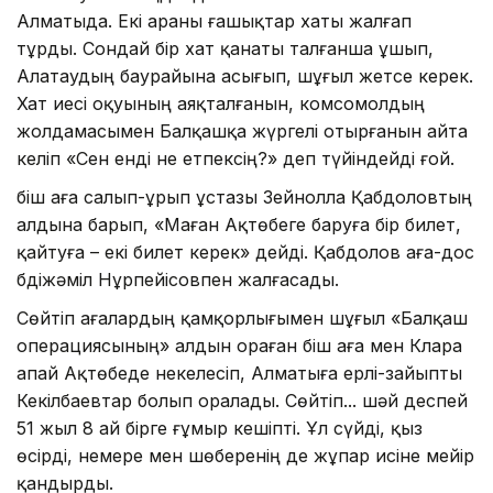
Алматыда. Екі араны ғашықтар хаты жалғап
тұрды. Сондай бір хат қанаты талғанша ұшып,
Алатаудың баурайына асығып, шұғыл жетсе керек.
Хат иесі оқуының аяқталғанын, комсомолдың
жолдамасымен Балқашқа жүргелі отырғанын айта
келіп «Сен енді не етпексің?» деп түйіндейді ғой.
Әбіш аға салып-ұрып ұстазы Зейнолла Қабдоловтың
алдына барып, «Маған Ақтөбеге баруға бір билет,
қайтуға – екі билет керек» дейді. Қабдолов аға-дос
Әбдіжәміл Нұрпейісовпен жалғасады.
Сөйтіп ағалардың қамқорлығымен шұғыл «Балқаш
операциясының» алдын ораған Әбіш аға мен Клара
апай Ақтөбеде некелесіп, Алматыға ерлі-зайыпты
Кекілбаевтар болып оралады. Сөйтіп... шәй деспей
51 жыл 8 ай бірге ғұмыр кешіпті. Ұл сүйді, қыз
өсірді, немере мен шөберенің де жұпар исіне мейір
қандырды.