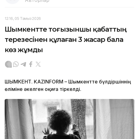
Авторлар
12:16, 05 Тамыз 2026
Шымкентте тоғызыншы қабаттың
терезесінен құлаған 3 жасар бала
көз жұмды
ШЫМКЕНТ. KAZINFORM – Шымкентте бүлдіршіннің
өліміне әкелген оқиға тіркелді.