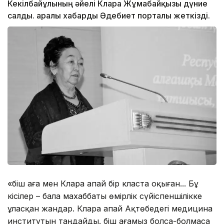
Кекілбайұлының әйелі Клара Жұмабайқызы дүние
салды. Қаралы хабарды Әдебиет порталы жеткізді.
«Әбіш аға мен Клара апай бір класта оқыған... Бұ
кісілер – бала махаббаты өмірлік сүйіспеншілікке
ұласқан жандар. Клара апай Ақтөбедегі медицина
институтын таңдайды. Әбіш ағамыз болса-болмаса