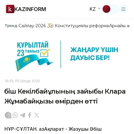
KAZINFORM
KZ
Сайлау-2026
Конституциялық реформа
Арнайы жо
Тренд:
19:45, 05 Шілде 2020
Әбіш Кекілбайұлының зайыбы Клара
Жұмабайқызы өмірден өтті
НҰР-СҰЛТАН. ҚазАқпарат - Жазушы Әбіш