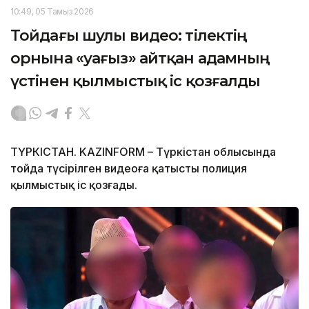
10:49, 05 Тамыз 2026
Тойдағы шулы видео: тілектің
орнына «уағыз» айтқан адамның
үстінен қылмыстық іс қозғалды
ТҮРКІСТАН. KAZINFORM – Түркістан облысында
тойда түсірілген видеоға қатысты полиция
қылмыстық іс қозғады.