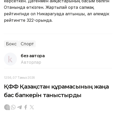
көрсеткен. Дегенмен айқастарының басым бөлігін
Отанында өткізген. Жартылай орта салмақ
рейтингінде ол Никарагуада алтыншы, ал әлемдік
рейтингте 322-орында.
Бокс
Спорт
без автора
Авторлар
12:56, 07 Тамыз 2026
ҚФФ Қазақстан құрамасының жаңа
бас бапкерін таныстырды