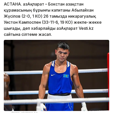
АСТАНА. ҚазАқпарат – Бокстан Қазақстан
құрамасының бұрынғы капитаны Абылайхан
Жүсіпов (2-0, 1 КО) 26 тамызда никарагуалық
Уистон Кампоспен (33-11-6, 19 КО) жекпе-жекке
шығады, деп хабарлайды ҚазАқпарат Vesti.kz
сайтына сілтеме жасап.
Фото: olympic.kz