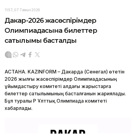
11:57, 07 Тамыз 2026
Дакар-2026 жасөспірімдер
Олимпиадасына билеттер
сатылымы басталды
АСТАНА. KAZINFORM – Дакарда (Сенегал) өтетін
2026 жылғы жасөспірімдер Олимпиадасының
ұйымдастыру комитеті алдағы жарыстарға
билеттер сатылымының басталғанын жариялады.
Бұл туралы ҚР Ұлттық Олимпиада комитеті
хабарлады.