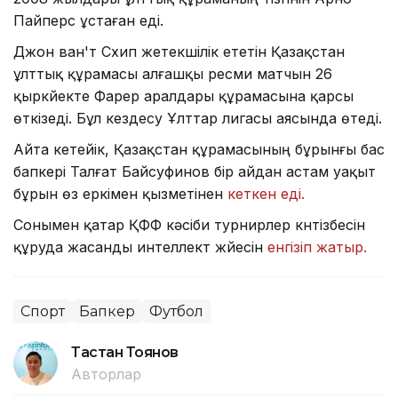
Пайперс ұстаған еді.
Джон ван'т Схип жетекшілік ететін Қазақстан
ұлттық құрамасы алғашқы ресми матчын 26
қыркүйекте Фарер аралдары құрамасына қарсы
өткізеді. Бұл кездесу Ұлттар лигасы аясында өтеді.
Айта кетейік, Қазақстан құрамасының бұрынғы бас
бапкері Талғат Байсуфинов бір айдан астам уақыт
бұрын өз еркімен қызметінен
кеткен еді.
Сонымен қатар ҚФФ кәсіби турнирлер күнтізбесін
құруда жасанды интеллект жүйесін
енгізіп жатыр.
Спорт
Бапкер
Футбол
Тастан Тоянов
Авторлар