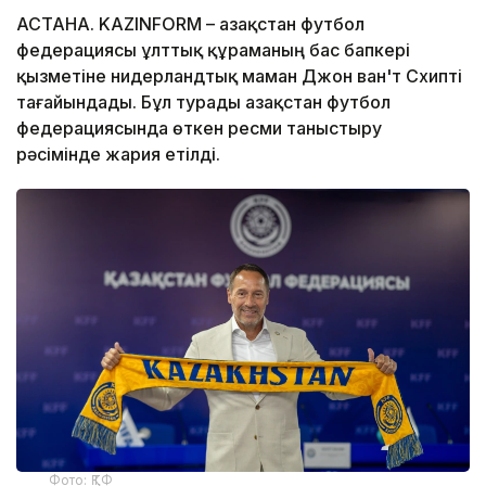
АСТАНА. KAZINFORM – Қазақстан футбол
федерациясы ұлттық құраманың бас бапкері
қызметіне нидерландтық маман Джон ван'т Схипті
тағайындады. Бұл турады Қазақстан футбол
федерациясында өткен ресми таныстыру
рәсімінде жария етілді.
Фото: ҚТФ