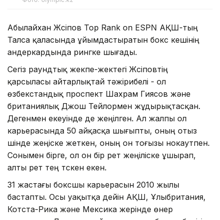
Абылайхан Жүсіпов Top Rank on ESPN АҚШ-тың
Талса қаласында ұйымдастыратын бокс кешінің
андеркардында рингке шығады.
Сегіз раундтық жекпе-жектегі Жүсіповтің
қарсыласы айтарлықтай тәжірибелі - ол
өзбекстандық проспект Шахрам Гиясов және
британиялық Джош Тейлормен жұдырықтасқан.
Дегенмен екеуінде де жеңілген. Ал жалпы ол
карьерасында 50 айқасқа шығыпты, оның отыз
үшінде жеңіске жеткен, оның он тоғызы нокаутпен.
Сонымен бірге, ол он бір рет жеңіліске ұшырап,
алты рет тең түскен екен.
31 жастағы боксшы карьерасын 2010 жылы
бастапты. Осы уақытқа дейін АҚШ, Ұлыбритания,
Котста-Рика және Мексика жерінде өнер