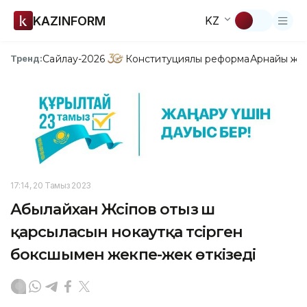
KAZINFORM
KZ
Сайлау-2026
Конституциялық реформа
Арнайы жо
Тренд:
17:14, 20 Тамыз 2023
Абылайхан Жүсіпов отыз үш
қарсыласын нокаутқа түсірген
боксшымен жекпе-жек өткізеді