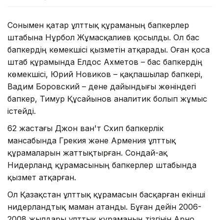
Сонымен қатар ұлттық құраманың бапкерлер
штабына Нұрбол Жұмасқалиев қосылды. Ол бас
бапкердің көмекшісі қызметін атқарады. Оған қоса
штаб құрамында Елдос Ахметов – бас бапкердің
көмекшісі, Юрий Новиков – қақпашылар бапкері,
Вадим Боровский – дене дайындығы жөніндегі
бапкер, Тимур Құсайынов аналитик болып жұмыс
істейді.
62 жастағы Джон ван'т Схип бапкерлік
мансабында Грекия және Армения ұлттық
құрамаларын жаттықтырған. Сондай-ақ
Нидерланд құрамасының бапкерлер штабында
қызмет атқарған.
Ол Қазақстан ұлттық құрамасын басқарған екінші
нидерландтық маман атанды. Бұған дейін 2006-
2008 жылдары ұлттық құраманың тізгінін Арно