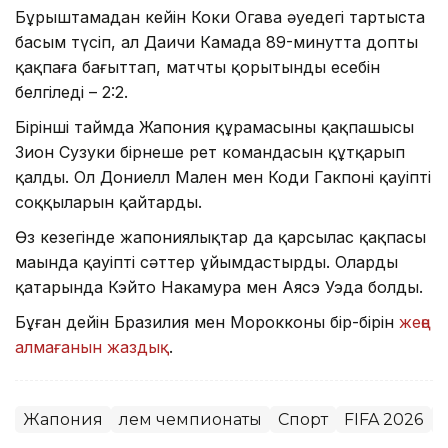
Бұрыштамадан кейін Коки Огава әуедегі тартыста
басым түсіп, ал Даичи Камада 89-минутта допты
қақпаға бағыттап, матчтың қорытынды есебін
белгіледі – 2:2.
Бірінші таймда Жапония құрамасының қақпашысы
Зион Сузуки бірнеше рет командасын құтқарып
қалды. Ол Дониелл Мален мен Коди Гакпонің қауіпті
соққыларын қайтарды.
Өз кезегінде жапониялықтар да қарсылас қақпасы
маңында қауіпті сәттер ұйымдастырды. Олардың
қатарында Кэйто Накамура мен Аясэ Уэда болды.
Бұған дейін Бразилия мен Морокконың бір-бірін
жеңе
алмағанын жаздық
.
Жапония
Әлем чемпионаты
Спорт
FIFA 2026