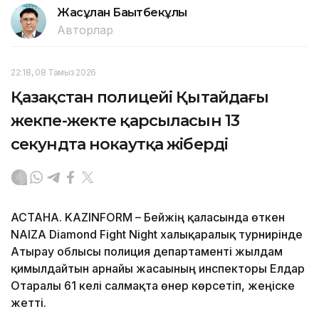
Жасұлан Бақытбекұлы
Авторлар
22:18, 08 Тамыз 2026
Қазақстан полицейі Қытайдағы
жекпе-жекте қарсыласын 13
секундта нокаутқа жіберді
АСТАНА. KAZINFORM – Бейжің қаласында өткен
NAIZA Diamond Fight Night халықаралық турнирінде
Атырау облысы полиция департаменті жылдам
қимылдайтын арнайы жасағының инспекторы Елдар
Отаралы 61 келі салмақта өнер көрсетіп, жеңіске
жетті.