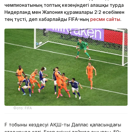
чемпионатының топтық кезеңіндегі алғашқы турда
Нидерланд мен Жапония құрамалары 2:2 есебімен
тең түсті, деп хабарлайды FIFA-ның
ресми сайты
.
Фото: FIFA
F тобының кездесуі АҚШ-тың Даллас қаласындағы
стадионда өтті. Есеп екінші таймда ашылды. 50-