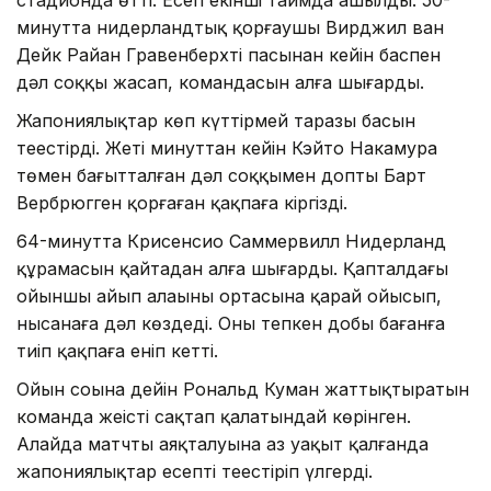
минутта нидерландтық қорғаушы Вирджил ван
Дейк Райан Гравенберхтің пасынан кейін баспен
дәл соққы жасап, командасын алға шығарды.
Жапониялықтар көп күттірмей таразы басын
теңестірді. Жеті минуттан кейін Кэйто Накамура
төмен бағытталған дәл соққымен допты Барт
Вербрюгген қорғаған қақпаға кіргізді.
64-минутта Крисенсио Саммервилл Нидерланд
құрамасын қайтадан алға шығарды. Қапталдағы
ойыншы айып алаңының ортасына қарай ойысып,
нысанаға дәл көздеді. Оның тепкен добы бағанға
тиіп қақпаға еніп кетті.
Ойын соңына дейін Рональд Куман жаттықтыратын
команда жеңісті сақтап қалатындай көрінген.
Алайда матчтың аяқталуына аз уақыт қалғанда
жапониялықтар есепті теңестіріп үлгерді.