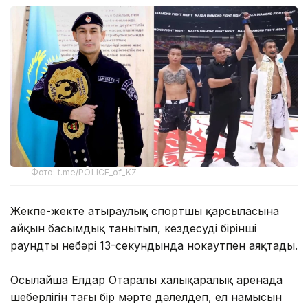
Фото: t.me/POLICE_of_KZ
Жекпе-жекте атыраулық спортшы қарсыласына
айқын басымдық танытып, кездесуді бірінші
раундтың небәрі 13-секундында нокаутпен аяқтады.
Осылайша Елдар Отаралы халықаралық аренада
шеберлігін тағы бір мәрте дәлелдеп, ел намысын