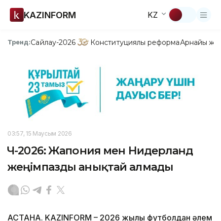
KAZINFORM
KZ
Сайлау-2026
Конституциялық реформа
Арнайы жо
Тренд:
03:57, 15 Маусым 2026
ӘЧ-2026: Жапония мен Нидерланд
жеңімпазды анықтай алмады
АСТАНА. KAZINFORM – 2026 жылғы футболдан әлем