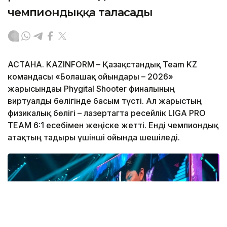
чемпиондыққа таласады
АСТАНА. KAZINFORM – Қазақстандық Team KZ
командасы «Болашақ ойындары – 2026»
жарысындағы Phygital Shooter финалының
виртуалды бөлігінде басым түсті. Ал жарыстың
физикалық бөлігі – лазертагта ресейлік LIGA PRO
TEAM 6:1 есебімен жеңіске жетті. Енді чемпиондық
атақтың тағдыры үшінші ойында шешіледі.