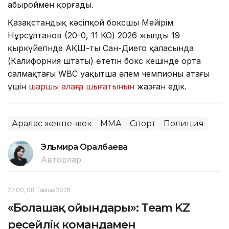
абыроймен қорғады.
Қазақстандық кәсіпқой боксшы Мейірім
Нұрсұлтанов (20-0, 11 КО) 2026 жылдың 19
қыркүйегінде АҚШ-тың Сан-Диего қаласында
(Калифорния штаты) өтетін бокс кешінде орта
салмақтағы WBC уақытша әлем чемпионы атағы
үшін
шаршы алаңға шығатынын
жазған едік.
Аралас жекпе-жек
ММА
Спорт
Полиция
Эльмира Оралбаева
Авторлар
22:00, 08 Тамыз 2026
«Болашақ ойындары»: Team KZ
ресейлік командамен