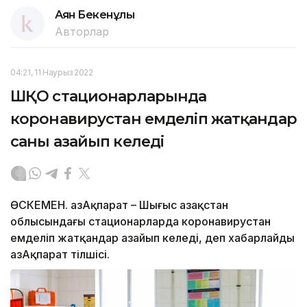
Аян Бекенұлы
Авторлар
04:21, 11 Наурыз 2022
ШҚО стационарларында
коронавирустан емделіп жатқандар
саны азайып келеді
ӨСКЕМЕН. ҚазАқпарат – Шығыс Қазақстан
облысындағы стационарларда коронавирустан
емделіп жатқандар азайып келеді, деп хабарлайды
ҚазАқпарат тілшісі.