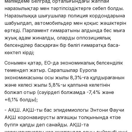
мәлімдеме Белград орталығындағы жаппай
наразылықтар мен тәртіпсіздіктерге себеп болды.
Наразылыққа шығушылар полиция кордондарына
шабуылдап, автомобильдер мен қоқыс жәшіктерін
өртеді. Парламент ғимаратының алдында бес мыңға
жуық адам жиналды, олардың оппозициялық
белсенділер басқарған бір бөлігі ғимаратқа баса-
көктеп кірді;
Сонымен қатар, ЕО-да экономикалық белсенділік
төмендеп жатыр. Сарапшылар Еуропа
экономикасының осы жылы 8,3%-ға құлдырағанын
және келесі жылы 5,8%-ы қалпына келетінін
болжап отыр (сәуірдегі болжамда -7,4% және
+6,1% болды);
- АҚШ. АҚШ-тың бас эпидемиологы Энтони Фаучи
АҚШ коронавирустың алғашқы толқынында «тізе
бүгіп» қалды деп санайды. АҚШ-та