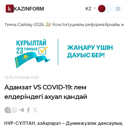
KAZINFORM
KZ
Сайлау-2026
Конституциялық реформа
Арнайы жо
Тренд:
13:49, 09 Шілде 2020
Адамзат VS COVID-19: Әлем
елдеріндегі ахуал қандай
НҰР-СҰЛТАН. ҚазАқпарат – Дүниежүзілік денсаулық