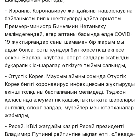
- Израиль. Коронавирус жағдайының нашарлауына
байланысты билік шектеулерді қайта орнатты.
Премьер-министр Биньямин Нетаньяху
мәлімдегендей, егер аптаның басында елде COVID-
19 жұқтырғандар саны шамамен бір жарым мың
адам болса, соңғы күндері бұл көрсеткіш екі есе
өскен. Барлар, клубтар, спорт залдары жабылды,
бұқаралық іс-шаралар өткізуге тыйым салынды;
- Оңтүстік Корея. Маусым айының соңында Оңтүстік
Корея билігі коронавирус инфекциясын жұқтырудың
екінші толқыны басталғанын мәлімдеді. Тэджон
қаласында әлеуметтік қашықтықтың қатаң шаралары
енгізіліп, спорт залдар, музейлер мен кітапханалар
жабылды;
- Ресей. КВИ жағдайы қазіргі Ресей президенті
Владимир Путиннің рейтингіне ықпал етті. «Левада-