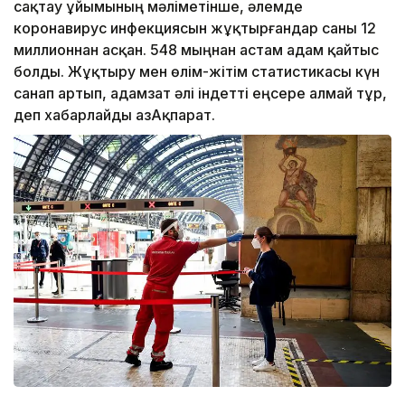
сақтау ұйымының мәліметінше, әлемде
коронавирус инфекциясын жұқтырғандар саны 12
миллионнан асқан. 548 мыңнан астам адам қайтыс
болды. Жұқтыру мен өлім-жітім статистикасы күн
санап артып, адамзат әлі індетті еңсере алмай тұр,
деп хабарлайды ҚазАқпарат.