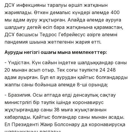
ДСҰ инфекцияның таралуы өршіп жатқанын
жариялады. Өткен демалыс күндері әлемде 400
мың адам ауру жұқтырған. Алайда әлемде ауруға
шалдығу деңгейі өсіп бара жатқанына қарамастан,
ДСҰ басшысы Тедрос Гебрейесус әзірге әлемнің
пандемия шыңына жетпегенін жария етті.
Аурудың негізгі ошағы мына мемлекеттер:
- Үндістан. Күн сайын індетке шалдыққандар саны
20 мыңнан асып отыр. Тек соңғы тәулікте 24 248
адам ауырған. Бұл ел аурудан қайтыс болғандардың
жалпы саны бойынша әлемде 8-ші орында;
- Бразилия. Осы аптада елдің денсаулық сақтау
министрлігі бір тәулік ішінде коронавирус
жұқтырғандар саны 38 мыңға жуықтағанын
хабарлады. Қайтыс болғандар саны мыңнан асады.
Ел Президенті Жаир Болсонару да коронавирусқа
шалдыққанын растады;