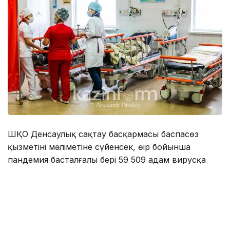
ШҚО Денсаулық сақтау басқармасы баспасөз
қызметінің мәліметіне сүйенсек, өңір бойынша
пандемия басталғалы бері 59 509 адам вирусқа
шалдыққан. Ал соңғы тәулік ішінде COVID-19
инфекциясын жұқтырған тек 2 адам тіркелді.
Бүгінде стационар жағдайында 93 пациент ем-
дом қабылдап жатыр. Кеше медициналық
мекемелерде коронавирустан емделіп жатқандар