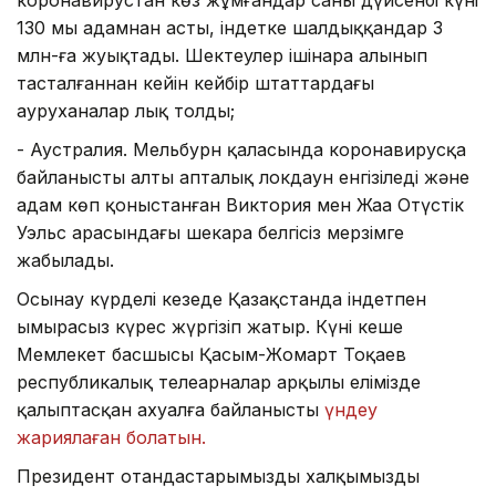
коронавирустан көз жұмғандар саны дүйсенбі күні
130 мың адамнан асты, індетке шалдыққандар 3
млн-ға жуықтады. Шектеулер ішінара алынып
тасталғаннан кейін кейбір штаттардағы
ауруханалар лық толды;
- Аустралия. Мельбурн қаласында коронавирусқа
байланысты алты апталық локдаун енгізіледі және
адам көп қоныстанған Виктория мен Жаңа Оңтүстік
Уэльс арасындағы шекара белгісіз мерзімге
жабылады.
Осынау күрделі кезеңде Қазақстанда індетпен
ымырасыз күрес жүргізіп жатыр. Күні кеше
Мемлекет басшысы Қасым-Жомарт Тоқаев
республикалық телеарналар арқылы елімізде
қалыптасқан ахуалға байланысты
үндеу
жариялаған болатын.
Президент отандастарымызды халқымыздың