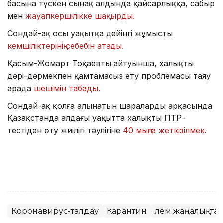
басына түскен сынақ алдында қайсарлыққа, сабыр
мен
жауапкершілікке шақырды.
Сондай-ақ осы уақытқа дейінгі жұмыстың
кемшіліктерінің себебін атады.
Қасым-Жомарт Тоқаевтың айтуынша, халықты
дәрі-дәрмекпен қамтамасыз ету проблемасы таяу
арада
шешімін табады.
Сондай-ақ қолға алынатын шаралардың арқасында
Қазақстанда алдағы уақытта халықтың ПТР-
тестіден өту жиілігі тәулігіне
40 мыңға жеткізілмек.
Коронавирус-талдау
Карантин
Әлем жаңалықта