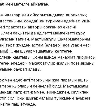
ал мен мәтелге айналған.
н идеялар мен ойқорытындылар лирикалық
астанының, сондай-ақ түркімен әдебиеті үшін
егі трактаттың авторы болған өз әкесінің
лған бақытты да әділетті мемлекетті құру
лғасын тапқан. Мақтымқұлы шығармаларының
ені төрт жүзден астам (өлеңдері, аса ұзақ емес
ары). Оның шығармашылығы көптеген
лерін қамтыды. Соның ішінде махаббат лирикасы
еген өлеңдер - махаббат-лирикалық поэзиясының
тығымен баурап алады.
ркімен әдебиеті тарихының жаңа парағын ашты.
 терең қырларын бейнелей білді. Мақтымқұлы
ндік патриотизммен, еркіндікпен, ізгілікпен
тігі сол, оның шығармалары түрікменнің ауызекі
іктігін паш етуінде.