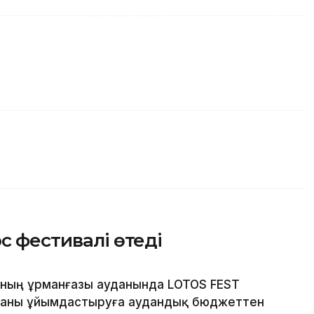
с фестивалі өтеді
ның Құрманғазы ауданында LOTOS FEST
шараны ұйымдастыруға аудандық бюджеттен