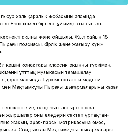
атысу» халықаралық жобасының аясында
тан Елшілігімен бірлесе ұйымдастырылған.
ің көрнекті ақыны және ойшылы. Жыл сайын 18
рағы поэзиясы, бірлік және жаңғыру күні»
.
би кешінің қонақтары классик-ақынның түркімен,
үркіменнің ұлттық музыкасын тамашалау
 бағдарламасында Түркіменстанның мәдени
мі мен Мақтымқұлы Пырағы шығармаларының қазақ
еншілігіне ие, ол қалыптастырған жаңа
ен жыршылар оның өлеңдерін сақтап ұрпақтан-
қ тіліне жақын, араб-парсы метрикасына емес,
ырылған. Сондықтан Мақтымқұлы шығармалары