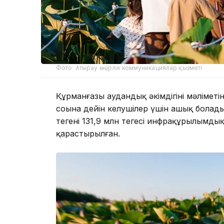
Фото: Атырау өңірлік коммуникациялар қызметі
Құрманғазы аудандық әкімдігінің мәлімет
соңына дейін келушілер үшін ашық болад
теңгенің 131,9 млн теңгесі инфрақұрылымд
қарастырылған.