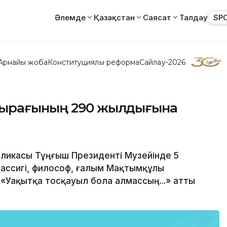
Әлемде
Қазақстан
Саясат
Талдау
SP
Арнайы жоба
Конституциялық реформа
Сайлау-2026
Пырағының 290 жылдығына
убликасы Тұңғыш Президенті Музейінде 5
лассигі, философ, ғалым Мақтымқұлы
Уақытқа тосқауыл бола алмассың...» атты