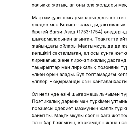
халыққа жатық, ал оның өлең жолдары мақ
Мақтымқұлы шығармаларындағы көптеге
өлеңдер мен Бехишт-нама дидактикалық д
бірегей Вагзи-Азад (1753-1754) өлеңдерінд
шығармаларынан алынған. Трактатта айты
жайындағы ойлары Мақтымқұлыда да жа
көпшілігі сақталмаған, ал осы күнге жетк
лирикалық және лиро-эпикалық дастанд
тақырыптар мен лирикалық поэзияның түр
үлкен орын алады. Бұл топтамадағы көпт
үлгілері - оқырманды өзінің қайталанбас
Ол негізінде өзінің шығармашылығымен тү
Поэтикалық дарынымен түркімен ұлтының
поэзиясы әдебиет мазмұнын жалпытүрікме
байытты. Мақтымқұлы еңбегінің баға жетпес
тілінің бар байлығын, көркемдігін және нәз