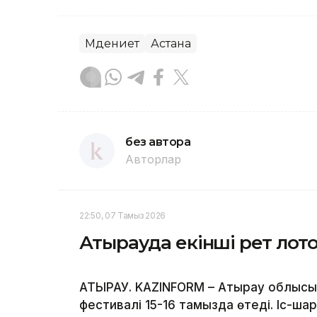
Мәдениет
Астана
без автора
Авторлар
22:50, 07 Тамыз 2026
Атырауда екінші рет лото
АТЫРАУ. KAZINFORM – Атырау облысы
фестивалі 15-16 тамызда өтеді. Іс-