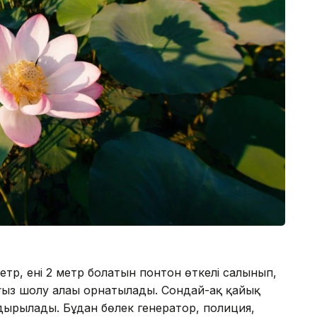
р, ені 2 метр болатын понтон өткелі салынып,
ғыз шолу алаңы орнатылады. Сондай-ақ қайық
ндырылады. Бұдан бөлек генератор, полиция,