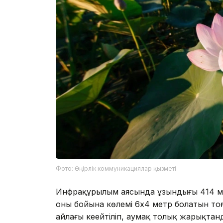
Фото: Өңірлік коммуникациялар қызметі
Инфрақұрылым аясында ұзындығы 414 мет
оның бойына көлемі 6х4 метр болатын то
айлағы кеңейтіліп, аумақ толық жарықта