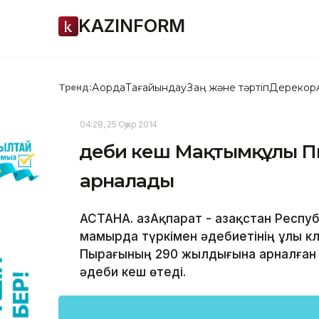
KAZINFORM
Ақорда
Тағайындау
Заң және тәртіп
Дерекқор
Тренд:
04:28, 25 Сәуір 2014
Әдеби кеш Мақтымқұлы 
арналады
АСТАНА. ҚазАқпарат - Қазақстан Респ
мамырда түркімен әдебиетінің ұлы к
Пырағының 290 жылдығына арналған «
әдеби кеш өтеді.