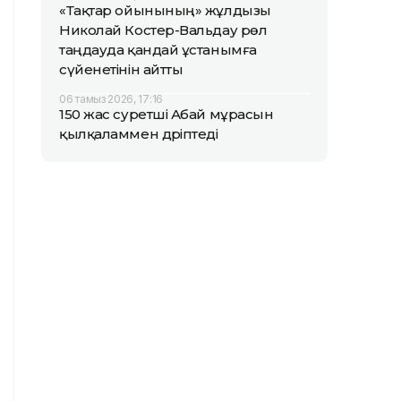
«Тақтар ойынының» жұлдызы
Николай Костер-Вальдау рөл
таңдауда қандай ұстанымға
сүйенетінін айтты
06 тамыз 2026, 17:16
150 жас суретші Абай мұрасын
қылқаламмен дәріптеді