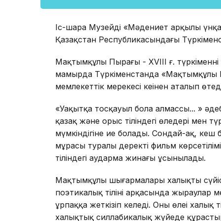
Іс-шара Музейдің «Мәдениет арқылы үнқ
Қазақстан Республикасындағы Түркіменс
Мақтымқұлы Пырағы - XVIII ғ. түркіменн
мамырда Түркіменстанда «Мақтымқұлы Пы
мемлекеттік мерекесі кеңінен аталып өтеді
«Уақытқа тосқауыл бола алмассың... » әде
қазақ және орыс тіліндегі өлеңдері мен т
мүмкіндігіне ие болады. Сондай-ақ, кеш
мұрасы туралы деректі фильм көрсетілі
тіліндегі аударма жинағы ұсынылады.
Мақтымқұлы шығармалары халықтың сүйісп
поэтикалық тілінің арқасында жыраулар м
ұрпаққа жеткізіп келеді. Оның өлеңі халы
халықтық силлабикалық жүйеде құраст