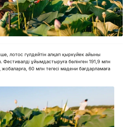
інше, лотос гүлдейтін алқап қыркүйек айының
ы. Фестивалді ұйымдастыруға бөлінген 191,9 млн
ық жобаларға, 60 млн теңгесі мәдени бағдарламаға