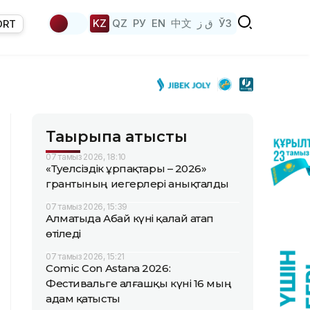
KZ
QZ
РУ
EN
中文
ق ز
ЎЗ
ORT
Тақырыпқа қатысты
07 тамыз 2026, 18:10
«Тәуелсіздік ұрпақтары – 2026»
грантының иегерлері анықталды
07 тамыз 2026, 15:39
Алматыда Абай күні қалай атап
өтіледі
07 тамыз 2026, 15:21
Comic Con Astana 2026:
Фестивальге алғашқы күні 16 мың
адам қатысты