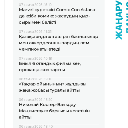
07 тамыз 2026, 15:10
Marvel суретшісі Comic Con Astana-
да кәсіби комикс жасаудың қыр-
сырымен бөлісті
07 тамыз 2026, 11:35
Қазақстанда алғаш рет баяншылар
мен аккордеоншылардың әлем
чемпионаты өтеді
07 тамыз 2026, 10:18
Биыл 6 отандық фильм кең
прокатқа жол тартты
06 тамыз 2026, 19:11
«Тақтар ойынының» жұлдызы
жаңа жобасы туралы айтты
06 тамыз 2026, 18:50
Николай Костер-Вальдау
Маңғыстауға барғысы келетінін
айтты
06 тамыз 2026, 18:40