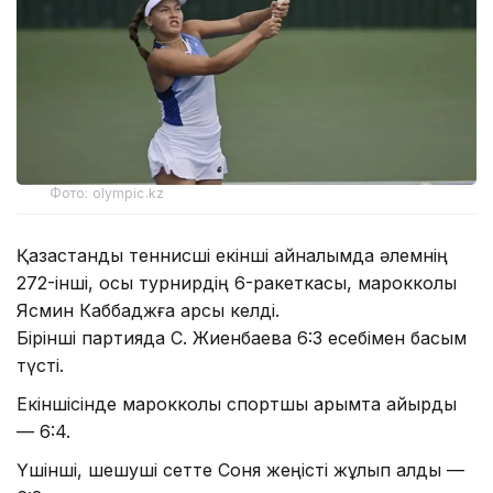
Фото: olympic.kz
Қазақстандық теннисші екінші айналымда әлемнің
272-інші, осы турнирдің 6-ракеткасы, марокколық
Ясмин Каббаджға қарсы келді.
Бірінші партияда С. Жиенбаева 6:3 есебімен басым
түсті.
Екіншісінде марокколық спортшы қарымта қайырды
— 6:4.
Үшінші, шешуші сетте Соня жеңісті жұлып алды —