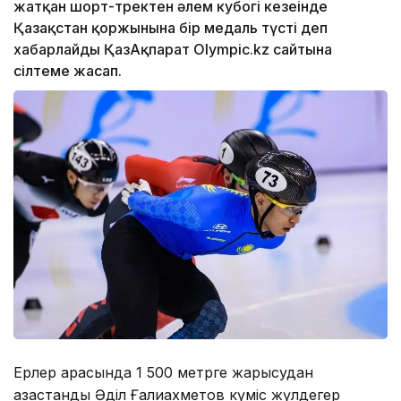
жатқан шорт-тректен әлем кубогі кезеңінде
Қазақстан қоржынына бір медаль түсті деп
хабарлайды ҚазАқпарат Olympic.kz сайтына
сілтеме жасап.
Ерлер арасында 1 500 метрге жарысудан
қазақстандық Әділ Ғалиахметов күміс жүлдегер