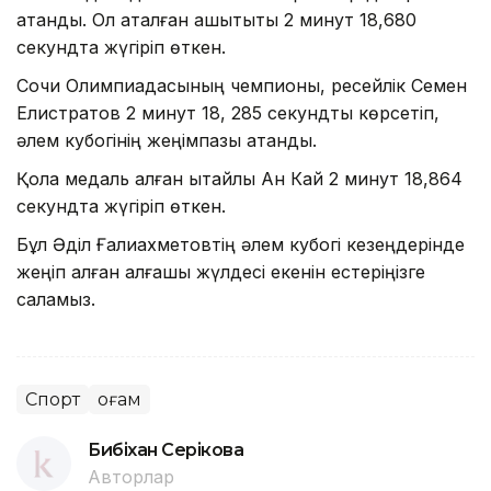
атанды. Ол аталған қашықтықты 2 минут 18,680
секундта жүгіріп өткен.
Сочи Олимпиадасының чемпионы, ресейлік Семен
Елистратов 2 минут 18, 285 секундты көрсетіп,
әлем кубогінің жеңімпазы атанды.
Қола медаль алған қытайлық Ан Кай 2 минут 18,864
секундта жүгіріп өткен.
Бұл Әділ Ғалиахметовтің әлем кубогі кезеңдерінде
жеңіп алған алғашқы жүлдесі екенін естеріңізге
саламыз.
Спорт
Қоғам
Бибіхан Серікова
Авторлар