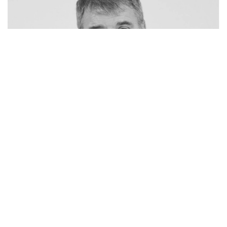
Фото: «Астана» ФК
Александр Лисиннің дүниеден озғанын «Астана»
футбол клубы растады. Клубтың мәліметінше, ол —
Целиноград футболының түлегі. Футболшы
«Целинник», «Астана» және «Жеңіс» клубтарының
намысын қорғап, Қазақстан ұлттық футбол
құрамасында өнер көрсеткен. Кейін Қазақстанның
футзалдан ұлттық құрамасының сапында да ойнады.