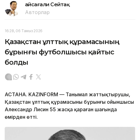
Ғайсағали Сейтақ
Авторлар
16:28, 06 Тамыз 2026
Қазақстан ұлттық құрамасының
бұрынғы футболшысы қайтыс
болды
АСТАНА. KAZINFORM — Танымал жаттықтырушы,
Қазақстан ұлттық құрамасының бұрынғы ойыншысы
Александр Лисин 55 жасқа қараған шағында
өмірден өтті.