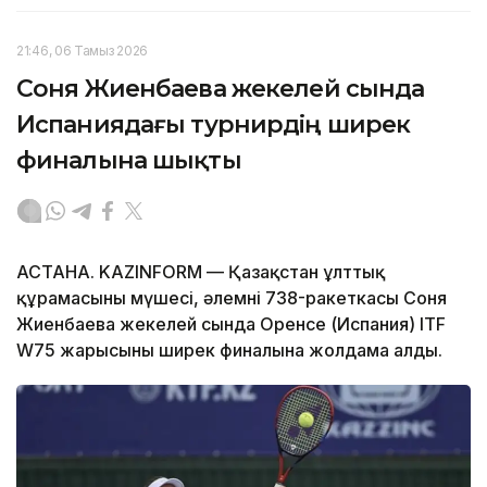
21:46, 06 Тамыз 2026
Соня Жиенбаева жекелей сында
Испаниядағы турнирдің ширек
финалына шықты
АСТАНА. KAZINFORM — Қазақстан ұлттық
құрамасының мүшесі, әлемнің 738-ракеткасы Соня
Жиенбаева жекелей сында Оренсе (Испания) ITF
W75 жарысының ширек финалына жолдама алды.