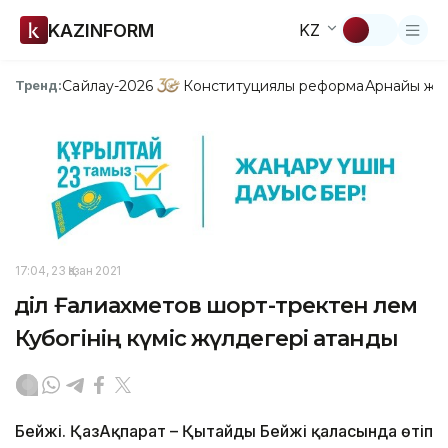
KAZINFORM
KZ
Сайлау-2026
Конституциялық реформа
Арнайы жо
Тренд:
17:04, 23 Қазан 2021
Әділ Ғалиахметов шорт-тректен Әлем
Кубогінің күміс жүлдегері атанды
Бейжің. ҚазАқпарат – Қытайдың Бейжің қаласында өтіп