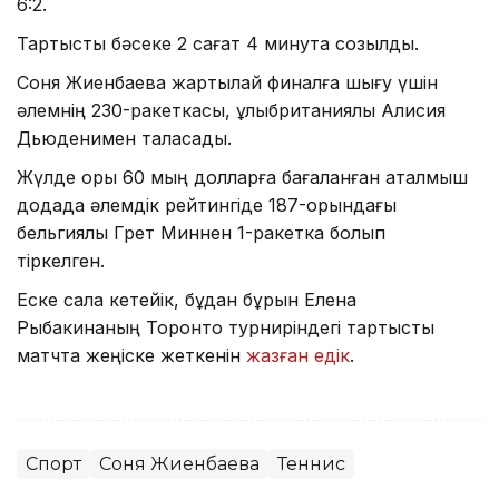
6:2.
Тартысты бәсеке 2 сағат 4 минутқа созылды.
Соня Жиенбаева жартылай финалға шығу үшін
әлемнің 230-ракеткасы, ұлыбританиялық Алисия
Дьюденимен таласады.
Жүлде қоры 60 мың долларға бағаланған аталмыш
додада әлемдік рейтингіде 187-орындағы
бельгиялық Грет Миннен 1-ракетка болып
тіркелген.
Еске сала кетейік, бұдан бұрын Елена
Рыбакинаның Торонто турниріндегі тартысты
матчта жеңіске жеткенін
жазған едік
.
Спорт
Соня Жиенбаева
Теннис