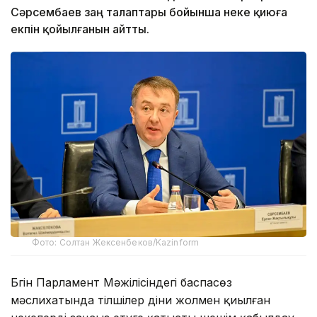
Сәрсембаев заң талаптары бойынша неке қиюға
екпін қойылғанын айтты.
Фото: Солтан Жексенбеков/Kazinform
Бүгін Парламент Мәжілісіндегі баспасөз
мәслихатында тілшілер діни жолмен қиылған