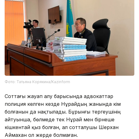
Фото: Татьяна Корякина/Kazinform
Соттағы жауап алу барысында адвокаттар
полиция келген кезде Нұрайдың жанында кім
болғанын да нақтылады. Бұрынғы тергеушінің
айтуынша, бөлмеде тек Нұрай мен бірнеше
кішкентай қыз болған, ал сотталушы Шерхан
Аймахан ол жерде болмаған.