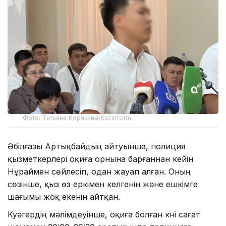
Фото: Татьяна Корякина/Kazinform
Әбілғазы Артықбайдың айтуынша, полиция
қызметкерлері оқиға орнына барғаннан кейін
Нұраймен сөйлесіп, одан жауап алған. Оның
сөзінше, қыз өз еркімен келгенін және ешкімге
шағымы жоқ екенін айтқан.
Куәгердің мәлімдеуінше, оқиға болған күні сағат