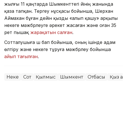
жылғы 11 қаңтарда Шымкенттегі үйінің жанында
қаза тапқан. Тергеу нұсқасы бойынша, Шерхан
Аймахан бұған дейін қызды «алып қашу» арқылы
некеге мәжбүрлеуге әрекет жасаған және оған 35
рет пышақ
жарақатын салған
.
Сотталушыға үш бап бойынша, оның ішінде адам
өлтіру және некеге тұруға мәжбүрлеу бойынша
айып тағылған
.
Неке
Сот
Қылмыс
Шымкент
Отбасы
Қыз ал
Сәбит Тастанбек
Авторлар
22:55, 03 Тамыз 2026
Қытай неке агенттіктеріне