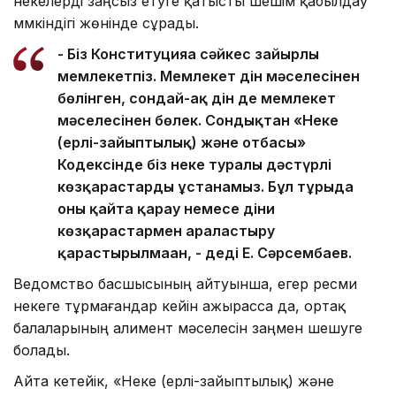
некелерді заңсыз етуге қатысты шешім қабылдау
мүмкіндігі жөнінде сұрады.
- Біз Конституцияға сәйкес зайырлы
мемлекетпіз. Мемлекет дін мәселесінен
бөлінген, сондай-ақ дін де мемлекет
мәселесінен бөлек. Сондықтан «Неке
(ерлі-зайыптылық) және отбасы»
Кодексінде біз неке туралы дәстүрлі
көзқарастарды ұстанамыз. Бұл тұрғыда
оны қайта қарау немесе діни
көзқарастармен араластыру
қарастырылмаған, - деді Е. Сәрсембаев.
Ведомство басшысының айтуынша, егер ресми
некеге тұрмағандар кейін ажырасса да, ортақ
балаларының алимент мәселесін заңмен шешуге
болады.
Айта кетейік, «Неке (ерлі-зайыптылық) және