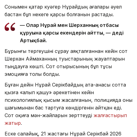
Сонымен қатар куәгер Нұрайдың ағалары әуел
бастан бұл некеге қарсы болғанын растады.
— Олар Нұрай мен Шерханның отбасы
құруына қарсы екендерін айтты, — деді
Артықбай.
Бұрынғы тергеушіні сұрау аяқталғаннан кейін сот
Шерхан Аймаханның туыстарының жауаптарын
тыңдауға көшті. Сот отырысының бұл тұсы
эмоцияға толы болды.
Бұған дейін Нұрай Серікбайдың ата-анасы сотта
қызға «алып қашу» әрекетінен кейін
психологиялық қысым жасалғанын, полицияда оны
шағымынан бас тартуға көндіргенін айтқан еді.
Сот оқиға мән-жайларын зерттеуді
жалғастырып
жатыр
.
Еске салайық, 21 жастағы Нұрай Серікбай 2026