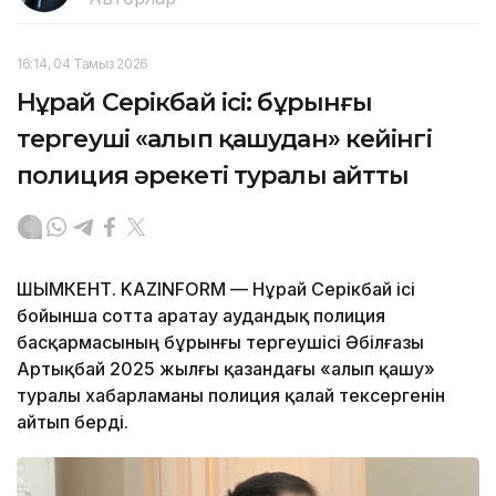
16:14, 04 Тамыз 2026
Нұрай Серікбай ісі: бұрынғы
тергеуші «алып қашудан» кейінгі
полиция әрекеті туралы айтты
ШЫМКЕНТ. KAZINFORM — Нұрай Серікбай ісі
бойынша сотта Қаратау аудандық полиция
басқармасының бұрынғы тергеушісі Әбілғазы
Артықбай 2025 жылғы қазандағы «алып қашу»
туралы хабарламаны полиция қалай тексергенін
айтып берді.