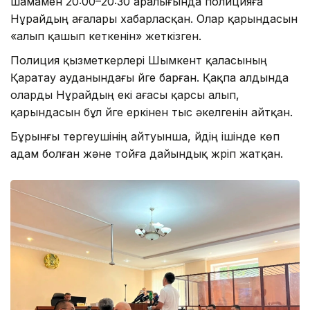
шамамен 20:00–20:30 аралығында полицияға
Нұрайдың ағалары хабарласқан. Олар қарындасын
«алып қашып кеткенін» жеткізген.
Полиция қызметкерлері Шымкент қаласының
Қаратау ауданындағы үйге барған. Қақпа алдында
оларды Нұрайдың екі ағасы қарсы алып,
қарындасын бұл үйге еркінен тыс әкелгенін айтқан.
Бұрынғы тергеушінің айтуынша, үйдің ішінде көп
адам болған және тойға дайындық жүріп жатқан.