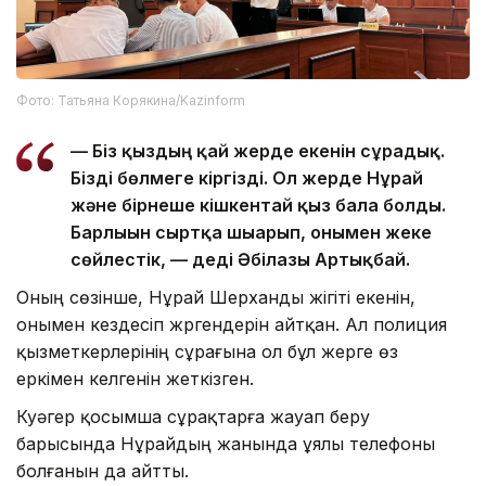
Фото: Татьяна Корякина/Kazinform
— Біз қыздың қай жерде екенін сұрадық.
Бізді бөлмеге кіргізді. Ол жерде Нұрай
және бірнеше кішкентай қыз бала болды.
Барлығын сыртқа шығарып, онымен жеке
сөйлестік, — деді Әбілғазы Артықбай.
Оның сөзінше, Нұрай Шерханды жігіті екенін,
онымен кездесіп жүргендерін айтқан. Ал полиция
қызметкерлерінің сұрағына ол бұл жерге өз
еркімен келгенін жеткізген.
Куәгер қосымша сұрақтарға жауап беру
барысында Нұрайдың жанында ұялы телефоны
болғанын да айтты.