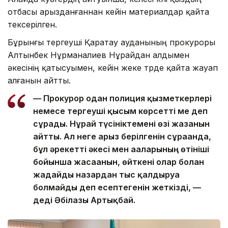
отбасы арызданғаннан кейін материалдар қайта
тексерілген.
Бұрынғы тергеуші Қаратау ауданының прокуроры
Алтынбек Нұрманалиев Нұрайдан алдымен
әкесінің қатысуымен, кейін жеке түрде қайта жауап
алғанын айтты.
— Прокурор одан полиция қызметкерлері
немесе тергеуші қысым көрсетті ме деп
сұрады. Нұрай түсініктемені өзі жазғанын
айтты. Ал неге арыз берілгенін сұрағанда,
бұл әрекетті әкесі мен ағаларының өтініші
бойынша жасағанын, өйткені олар болған
жағдайды назардан тыс қалдыруға
болмайды деп есептегенін жеткізді, —
деді Әбілғазы Артықбай.