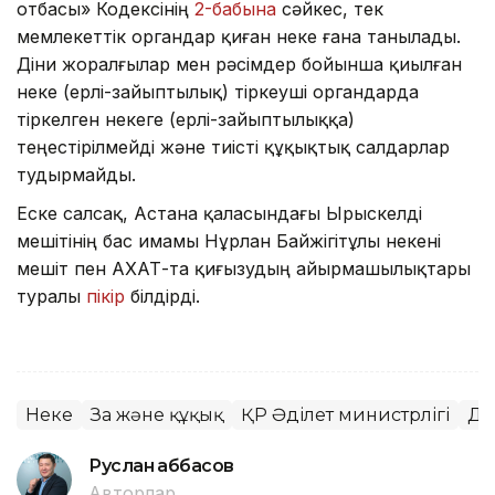
отбасы» Кодексінің
2-бабына
сәйкес, тек
мемлекеттік органдар қиған неке ғана танылады.
Діни жоралғылар мен рәсімдер бойынша қиылған
неке (ерлі-зайыптылық) тіркеуші органдарда
тіркелген некеге (ерлі-зайыптылыққа)
теңестірілмейді және тиісті құқықтық салдарлар
тудырмайды.
Еске салсақ, Астана қаласындағы Ырыскелді
мешітінің бас имамы Нұрлан Байжігітұлы некені
мешіт пен АХАТ-та қиғызудың айырмашылықтары
туралы
пікір
білдірді.
Неке
Заң және құқық
ҚР Әділет министрлігі
Ді
Руслан Ғаббасов
Авторлар