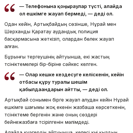
— Телефонына қоңыраулар түсті, алайда
ол ешкімге жауап бермеді, — деді ол.
Одан кейін, Артықбайдың сөзінше, Нұрай мен
Шерханды Қаратау аудандық полиция
басқармасына жеткізіп, олардан бөлек жауап
алған.
Бұрынғы тергеушінің айтуынша, екі жастың
түсініктемелері бір-біріне сәйкес келген.
— Олар кешке кездесуге келіскенін, кейін
отбасы құру туралы шешім
қабылдағандарын айтты, — деді ол.
Артықбай сонымен бірге жауап алудан кейін Нұрай
ешкімге шағымы жоқ екенін жазбаша көрсеткенін,
түсініктеме бергенін және оның сөздері
бейнежазбаға түсірілгенін мәлімдеді.
Алайда куәгердің айтуынша, келесі күні қыздың