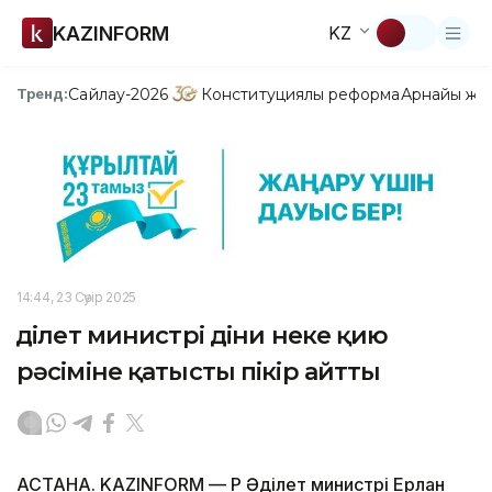
KAZINFORM
KZ
Сайлау-2026
Конституциялық реформа
Арнайы жо
Тренд:
14:44, 23 Сәуір 2025
Әділет министрі діни неке қию
рәсіміне қатысты пікір айтты
АСТАНА. KAZINFORM — ҚР Әділет министрі Ерлан