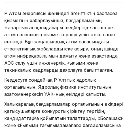
ҚР Атом энергиясы жөніндегі агенттіктің баспасөз
қызметінің хабарлауынша, бағдарламаның
жаңартылған қағидалары шеңберінде алғаш рет
атом саласының қызметкерлері үшін жеке санат
енгізілді. Бұл жаңашылдық атом саласындағы
стратегиялық жобаларды іске асыру, оның ішінде
атом инфрақұрылымын дамыту және Қазақстанда
АЭС салу үшін инженерлік, ғылыми және
техникалық кадрларды даярлауға бағытталған.
Кездесуге сондай-ақ ҚР Ұлттық ядролық
орталығының, Ядролық физика институтының,
Қазатомөнеркәсіп ҰАК-ның өкілдері қатысты.
Халықаралық бағдарламалар орталығының өкілдері
қатысушыларға конкурстық іріктеу тәртібін,
кандидаттарға қойылатын талаптарды, «Болашақ»
және «Ғылыми тағылымдамалар» бағдарламасына