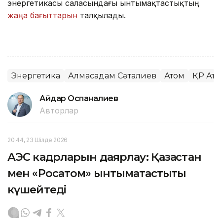
энергетикасы саласындағы ынтымақтастықтың
жаңа бағыттарын
талқылады.
Энергетика
Алмасадам Сәтқалиев
Атом
ҚР Ато
Айдар Оспаналиев
Авторлар
20:44, 23 Шілде 2026
АЭС кадрларын даярлау: Қазақстан
мен «Росатом» ынтымақтастықты
күшейтеді