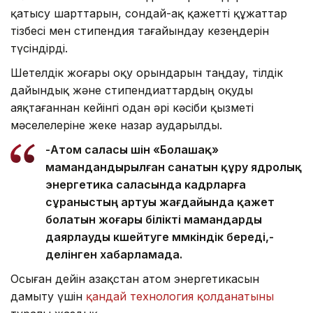
қатысу шарттарын, сондай-ақ қажетті құжаттар
тізбесі мен стипендия тағайындау кезеңдерін
түсіндірді.
Шетелдік жоғары оқу орындарын таңдау, тілдік
дайындық және стипендиаттардың оқуды
аяқтағаннан кейінгі одан әрі кәсіби қызметі
мәселелеріне жеке назар аударылды.
-Атом саласы үшін «Болашақ»
мамандандырылған санатын құру ядролық
энергетика саласында кадрларға
сұраныстың артуы жағдайында қажет
болатын жоғары білікті мамандарды
даярлауды күшейтуге мүмкіндік береді,-
делінген хабарламада.
Осыған дейін Қазақстан атом энергетикасын
дамыту үшін
қандай технология қолданатыны