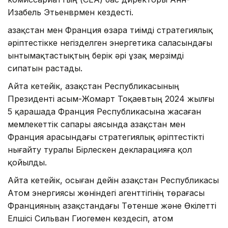
Изабель Этьенврмен кездесті.
Қазақстан мен Франция өзара тиімді стратегиялық
әріптестікке негізделген энергетика саласындағы
ынтымақтастықтың берік әрі ұзақ мерзімді
сипатын растады.
Айта кетейік, Қазақстан Республикасының
Президенті Қасым-Жомарт Тоқаевтың 2024 жылғы
5 қарашада Франция Республикасына жасаған
мемлекеттік сапары аясында Қазақстан мен
Франция арасындағы стратегиялық әріптестікті
нығайту туралы Бірлескен декларацияға қол
қойылды.
Айта кетейік, осыған дейін Қазақстан Республикасы
Атом энергиясы жөніндегі агенттігінің төрағасы
Францияның Қазақстандағы Төтенше және Өкілетті
Елшісі Сильван Гиогемен кездесіп, атом