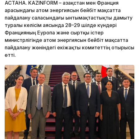
АСТАНА. KAZINFORM – Қазақстан мен Франция
арасындағы атом энергиясын бейбіт мақсатта
пайдалану саласындағы ынтымақтастықты дамыту
туралы келісім аясында 28–29 шілде күндері
Францияның Еуропа және сыртқы істер
министрлігінде атом энергиясын бейбіт мақсатта
пайдалану жөніндегі екіжақты комитеттің отырысы
өтті.