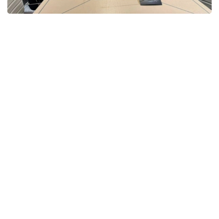
Фото: Атом энергиясы жөніндегі агенттік
Кездесу барысында Қазақстан Республикасының
атом саласы үшін кадрлар даярлау саласындағы
ынтымақтастықтың негізгі бағыттары қаралды.
Тараптар бейінді білім беруді дамыту, атом электр
станциялары үшін мамандар даярлау мәселелерін
талқылады.
Агенттік төрағасы білікті мамандарды алдын ала
және жүйелі түрде даярлау атом саласының
орнықты дамуы мен атом энергиясын бейбіт
мақсатта пайдалану жобаларын қауіпсіз іске
асырудың басты шарттарының бірі екенін атап
өтті.
Кездесу қорытындысы бойынша тараптар кадрлар