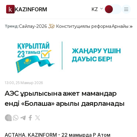
KAZINFORM
KZ
Сайлау-2026
Конституциялық реформа
Арнайы жо
Тренд:
13:00, 25 Мамыр 2026
АЭС құрылысына қажет мамандар
енді «Болашақ» арқылы даярланады
АСТАНА. KAZINFORM - 22 мамырда ҚР Атом