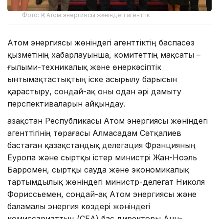
Фото: ҚР Атом энергиясы жөніндегі агенттік
Атом энергиясы жөніндегі агенттіктің баспасөз
қызметінің хабарлауынша, комитеттің мақсаты –
ғылыми-техникалық және өнеркәсіптік
ынтымақтастықтың іске асырылу барысын
қарастыру, сондай-ақ оны одан әрі дамыту
перспективаларын айқындау.
Қазақстан Республикасы Атом энергиясы жөніндегі
агенттігінің төрағасы Алмасадам Сәтқалиев
бастаған қазақстандық делегация Францияның
Еуропа және сыртқы істер министрі Жан-Ноэль
Барромен, сыртқы сауда және экономикалық
тартымдылық жөніндегі министр-делегат Николя
Фориссьемен, сондай-ақ Атом энергиясы және
баламалы энергия көздері жөніндегі
комиссариаттың (CEA) бас директоры Анн-