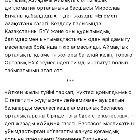
дипломатия орталығының басшысы Мирослав
Енчаны қабылдады», - деп жазады
«Егемен
Қазақстан»
газеті. Кездесу барысында
Қазақстанның БҰҰ және оның құрылымдық
бөлімдерімен ынтымақтастығын одан әрі дамыту
мәселелері бойынша пікір алмасылды. Аймақтық
орталықтың қызметін жоғары бағалай келіп, төраға
Орталық БҰҰ жүйесіндегі тиімді институт болып
табылатынын атап өтті.
***
«Өткен жылы түйіні тарқап, нүктесі қойылды-мыс
С гепатитін жұқтырған лейкемиямен ауыратын
балалардың мәселесі кеше алматылық баспасөз
орталықтарының бірінде тағы бұрқ ете көтерілді», -
деп жазады
«Айқын»
газеті. Баспасөз мәслихатын
ұйымдастырған «Ұлағатты жанұя» қоғамдық
қорының президенті Марианна Гуринаның