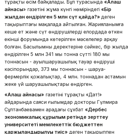
тұрақты өсім байқалады. Бұл турасында
«Алаш
айнасы
» газетінің жұма күнгі нөміріндегі
«Бір
жылдан өндірілген 5 млн сүт қайда?»
деген
тақырыптағы мақалада айтылған. Жарияланымға
кеше ет және сүт өндірушілердің елордада өткен
екінші форумында көтерілген мәселелер арқау
болған. Басылымның деректеріне сәйкес, бір жылда
өндірілген 5 млн 341 мың тонна сүттің 180 мың
тоннасын - ауылшаруашылық тауар өндіруші
кәсіпорындар, 373 мың тоннасын - шаруа-
фермерлік қожалықтар, 4 млн. тоннадан астамын
жеке үй шаруашылықтары өндірген.
«Алаш айнасы»
газетінің тұрақты «Дат!»
айдарында саяси ғылымдар докторы Гүлмира
Сұлтанбаевамен арадағы сұхбат
«Дербес
экономикалық құрылым ретінде зерттеу
университеті мемлекеттік бюджеттен
қаржыландырылуы тиіс»
деген тақырыппен