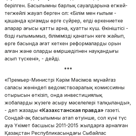
берілген. Басылымның барлық сауалдарына егжей-
тегжейлі жауап берген ол: «Білім мен ғылым -
қашанда қоғамды өрге сүйрер, елді өркениетке
апарар ағысы қатты арна, қуатты күш. Өкініштісі -
біздің ғылымымыз, біліміміздің қанатын кеңге жайып,
өрге басында ағат кеткен реформалардың орын
алған және олардың өміршеңдігінен науқандығы
асып түскені», - дейді.
***
«Премьер-Министрі Кәрім Мәсімов мұнайгаз
саласы жөніндегі ведомствоаралық комиссияның
отырысын өткізіп, онда инвестициялық
жобаларды жүзеге асыру мәселелері талқыланды»,
- деп жазады
«Казахстанская правда»
газеті.
Сондай-ақ басылымның атап өтуінше, сол күні түс
ауа Үкімет басшысы 2011-2015 жылдарға арналған
Қазақстан Республикасындағы Сыбайлас