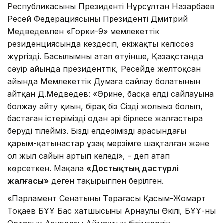
Республикасының Президенті Нұрсұлтан Назарбаев
Ресей Федерациясының Президенті Дмитрий
Медведевпен «Горки-9» мемлекеттік
резиденциясында кездесіп, екіжақты келіссөз
жүргізді. Басылымның атап өтуінше, Қазақстанда
сәуір айында президенттік, Ресейде желтоқсан
айында Мемлекеттік Думаға сай­лау болатынын
айтқан Д.Медведев: «Әрине, басқа елдің сайлауына
болжау айту қиын, бірақ біз Сіздің жо­лы­ңыз болып,
бастаған істерімізді одан әрі бірлесе жалғас­тыра
беруді тілейміз. Біздің елдеріміз­дің арасындағы
қарым-қатынас­тар ұзақ мерзімге шақталған және
ол жыл сайын артып келеді», - деп атап
көрсеткен. Мақала
«Достықтың дәстүрлі
жалғасы»
деген тақырыппен берілген.
«Парламент Сенатының Төрағасы Қасым-Жомарт
Тоқаев БҰҰ Бас хатшысының Арнаулы Өкілі, БҰҰ-ның
Орталық Азиядағы Аймақтық бітімгерлік