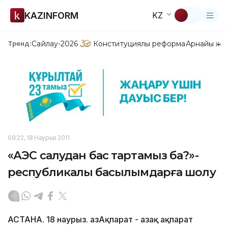
KAZINFORM
KZ
Сайлау-2026
Конституциялық реформа
Арнайы жо
Тренд:
09:22, 18 Наурыз 2011
«АЭС салудан бас тартамыз ба?»-
республикалық басылымдарға шолу
АСТАНА. 18 наурыз. ҚазАқпарат - Қазақ ақпарат