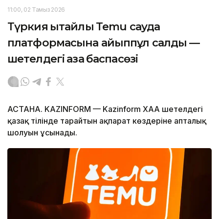
11:00, 02 Тамыз 2026
Түркия қытайлық Temu сауда
платформасына айыппұл салды —
шетелдегі қазақ баспасөзі
АСТАНА. KAZINFORM — Kazinform ХАА шетелдегі
қазақ тілінде тарайтын ақпарат көздеріне апталық
шолуын ұсынады.