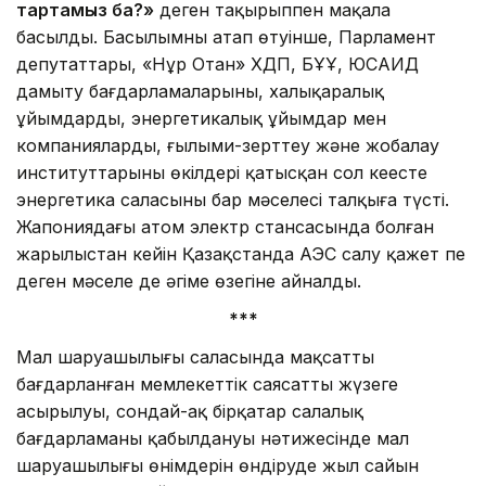
тартамыз ба?»
деген тақырыппен мақала
басылды. Басылымның атап өтуінше, Парламент
депутаттары, «Нұр Отан» ХДП, БҰҰ, ЮСАИД
дамыту бағдарламаларының, халықаралық
ұйымдардың, энергетикалық ұйымдар мен
компаниялардың, ғылыми-зерттеу және жобалау
институттарының өкілдері қатысқан сол кеңесте
энергетика саласының бар мәселесі талқыға түсті.
Жапониядағы атом электр стансасында болған
жарылыстан кейін Қазақстанда АЭС салу қажет пе
деген мәселе де әңгіме өзегіне айналды.
***
Мал шаруашылығы саласында мақсатты
бағдарланған мемлекеттік саясаттың жүзеге
асырылуы, сондай-ақ бірқатар салалық
бағдарламаның қабылдануы нәтижесінде мал
шаруашылығы өнімдерін өндіруде жыл сайын