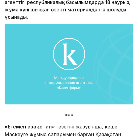
агенттігі республикалық басылымдарда 18 наурыз,
жұма күні шыққан өзекті материалдарға шолуды
ұсынады.
***
«Егемен Қазақстан»
газетінің жазуынша, кеше
Мәскеуге жұмыс сапарымен барған Қазақстан