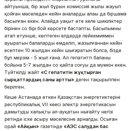
айтуынша, бір жыл бұрын комиссия жылы жауып
қойған мәселеден кейін аналардың алаңы да біршама
басылған екен. Алайда уақыт өте келе шикіліктер
бірінен соң бірі бой көрсете бастапты. Басылымның
атап өтуінше, көптеген елдерде лейкемиямен
ауыратын балаларды емделіп, жазылғаннан кейін
есептен 10 жылдан кейін шығаратын болса, бізде
бұл мерзім - 5 жыл ғана. Ал гепатиттің баланың
бойына 5-7 жылдан соң қайта соғуы да мүмкін екен.
Түйткілді жайт
«С гепатитін жұқтырған
сырқаттардың саны артты»
деген тақырыппен
берілген.
Кеше Астанада өткен Қазақстан энергетиктерінің
республикалық VІІ кеңесі электр энергетикасын
дамытуды халықтың әл-ауқатын нығайту негізі
ретінде іске асыру мәселесіне арналды. Осыған
орай
«Айқын»
газетінде
«АЭС салудан бас