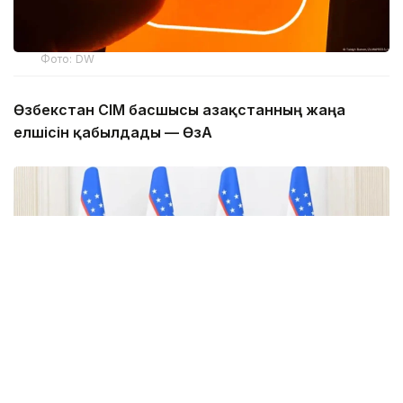
Фото: DW
Өзбекстан СІМ басшысы Қазақстанның жаңа
елшісін қабылдады — ӨзА