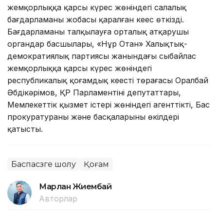
жемқорлыққа қарсы күрес жөніндегі салалық
бағдарламаның жобасы қаралған кеңес өткізді.
Бағдарламаны талқылауға орталық атқарушы
органдар басшылары, «Нұр Отан» Халықтық-
демократиялық партиясы жанындағы сыбайлас
жемқорлыққа қарсы күрес жөніндегі
республикалық қоғамдық кеңестің төрағасы Оралбай
Әбдікәрімов, ҚР Парламентінің депутаттары,
Мемлекеттік қызмет істері жөніндегі агенттіктің, Бас
прокуратураның және басқаларының өкілдері
қатысты.
Баспасөзге шолу
Қоғам
Марлан Жиембай
Авторлар