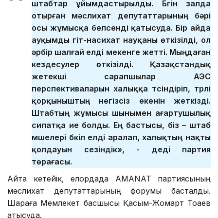
штабтар ұйымдастырылды. Бүгін залда
отырған мәслихат депутаттарының бәрі
осы жұмысқа белсенді қатысуда. Бір айда
ауқымды үгіт-насихат науқаны өткізілді, ол
әрбір шалғай елді мекенге жетті. Мыңдаған
кездесулер өткізілді. Қазақстандық
жетекші сарапшылар АЭС
перспективаларын халыққа түсіндіріп, түрлі
қорқыныштың негізсіз екенін жеткізді.
Штабтың жұмысы шынымен ағартушылық
сипатқа ие болды. Ең бастысы, біз – штаб
мүшелері бүкіл елді аралап, халықтың нақты
қолдауын сезіндік», - деді партия
төрағасы.
Айта кетейік, елордада AMANAT партиясының
мәслихат депутаттарының форумы басталды.
Шараға Мемлекет басшысы Қасым-Жомарт Тоқаев
қатысуда.