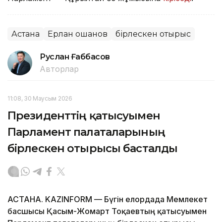
Астана
Ерлан Қошанов
бірлескен отырыс
Руслан Ғаббасов
Авторлар
11:08, 30 Маусым 2026
Президенттің қатысуымен
Парламент палаталарының
бірлескен отырысы басталды
АСТАНА. KAZINFORM — Бүгін елордада Мемлекет
басшысы Қасым-Жомарт Тоқаевтың қатысуымен