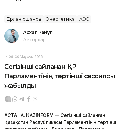
Ерлан Қошанов
Энергетика
АЭС
Асхат Райқұл
Авторлар
14:09, 30 Маусым 2026
Сегізінші сайланған ҚР
Парламентінің төртінші сессиясы
жабылды
АСТАНА. KAZINFORM — Сегізінші сайланған
Қазақстан Республикасы Парламентінің төртінші
сессиясы жабылды. Бұл туралы Парламент