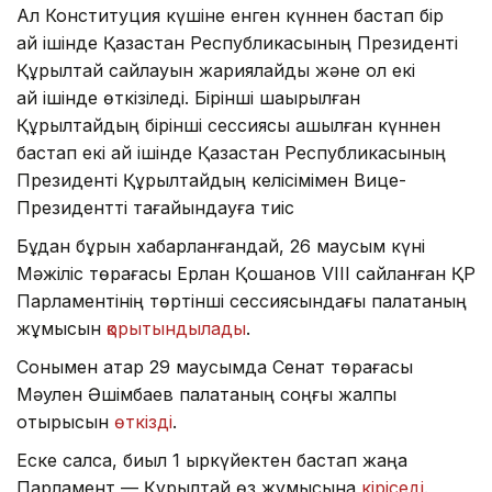
Ал Конституция күшіне енген күннен бастап бір
ай ішінде Қазақстан Республикасының Президенті
Құрылтай сайлауын жариялайды және ол екі
ай ішінде өткізіледі. Бірінші шақырылған
Құрылтайдың бірінші сессиясы ашылған күннен
бастап екі ай ішінде Қазақстан Республикасының
Президенті Құрылтайдың келісімімен Вице-
Президентті тағайындауға тиіс
Бұдан бұрын хабарланғандай, 26 маусым күні
Мәжіліс төрағасы Ерлан Қошанов VIII сайланған ҚР
Парламентінің төртінші сессиясындағы палатаның
жұмысын
қорытындылады
.
Сонымен қатар 29 маусымда Сенат төрағасы
Мәулен Әшімбаев палатаның соңғы жалпы
отырысын
өткізді
.
Еске салсақ, биыл 1 қыркүйектен бастап жаңа
Парламент — Құрылтай өз жұмысына
кіріседі
.