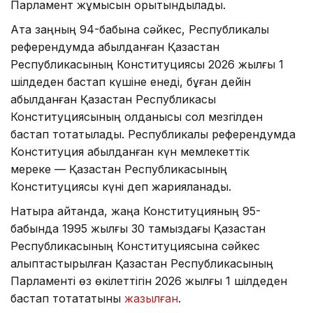
Парламент жұмысын қорытындылады.
Ата заңның 94-бабына сәйкес, Республикалық
референдумда қабылданған Қазақстан
Республикасының Конституциясы 2026 жылғы 1
шілдеден бастап күшіне енеді, бұған дейін
қабылданған Қазақстан Республикасы
Конституциясының қолданысы сол мезгілден
бастап тоқтатылады. Республикалық референдумда
Конституция қабылданған күн мемлекеттік
мереке — Қазақстан Республикасының
Конституциясы күні деп жарияланады.
Нақтырақ айтқанда, жаңа Конституцияның 95-
бабында 1995 жылғы 30 тамыздағы Қазақстан
Республикасының Конституциясына сәйкес
қалыптастырылған Қазақстан Республикасының
Парламенті өз өкілеттігін 2026 жылғы 1 шілдеден
бастап тоқтататыны
жазылған
.