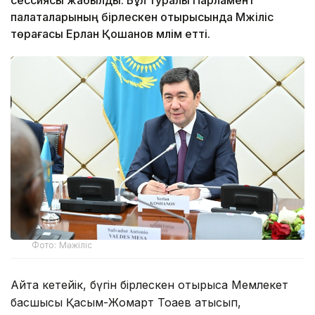
палаталарының бірлескен отырысында Мәжіліс
төрағасы Ерлан Қошанов мәлім етті.
Фото: Мәжіліс
Айта кетейік, бүгін бірлескен отырысқа Мемлекет
басшысы Қасым-Жомарт Тоқаев қатысып,