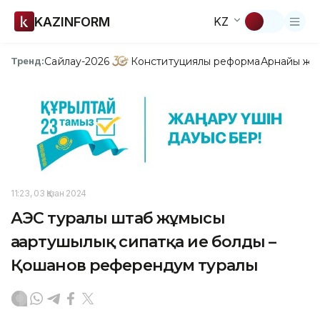
KAZINFORM
KZ
Сайлау-2026
Конституциялық реформа
Арнайы жо
Тренд:
11:23, 03 Қазан 2024
АЭС туралы штаб жұмысы
ағартушылық сипатқа ие болды –
Қошанов референдум туралы