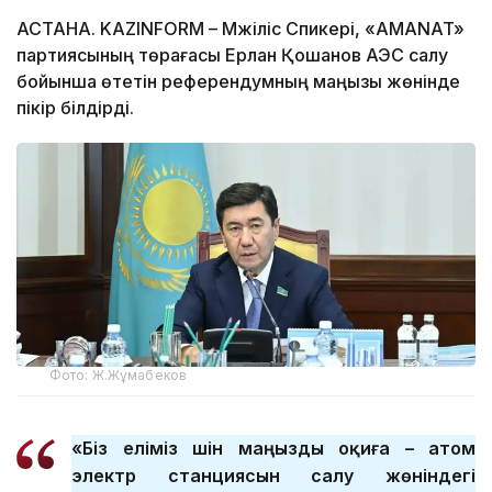
АСТАНА. KAZINFORM – Мәжіліс Спикері, «AMANAT»
партиясының төрағасы Ерлан Қошанов АЭС салу
бойынша өтетін референдумның маңызы жөнінде
пікір білдірді.
Фото: Ж.Жұмабеков
«Біз еліміз үшін маңызды оқиға – атом
электр станциясын салу жөніндегі