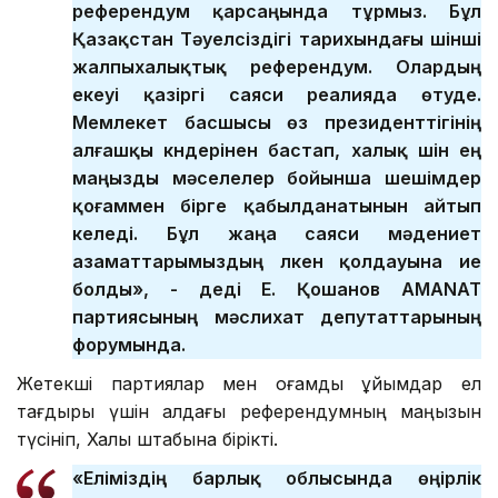
референдум қарсаңында тұрмыз. Бұл
Қазақстан Тәуелсіздігі тарихындағы үшінші
жалпыхалықтық референдум. Олардың
екеуі қазіргі саяси реалияда өтуде.
Мемлекет басшысы өз президенттігінің
алғашқы күндерінен бастап, халық үшін ең
маңызды мәселелер бойынша шешімдер
қоғаммен бірге қабылданатынын айтып
келеді. Бұл жаңа саяси мәдениет
азаматтарымыздың үлкен қолдауына ие
болды», - деді Е. Қошанов AMANAT
партиясының мәслихат депутаттарының
форумында.
Жетекші партиялар мен қоғамдық ұйымдар ел
тағдыры үшін алдағы референдумның маңызын
түсініп, Халық штабына бірікті.
«Еліміздің барлық облысында өңірлік