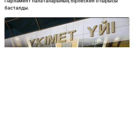
Парламент палаталарының бірлескен отырысы
басталды.
Фото: Kazinform
Айта кетейік, жақында Мәжіліс төрағасы Ерлан
Қошанов Парламент жұмысын 30 маусым күні
Қазақстан Президенті қорытындылайтынын мәлім
етті.