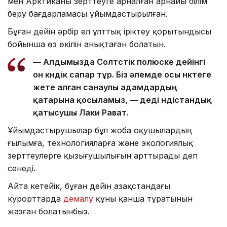
мен Арктиканы зерттеуге арналған арнайы білім
беру бағдарламасы ұйымдастырылған.
Бұған дейін әрбір ел ұлттық іріктеу қорытындысы
бойынша өз өкілін анықтаған болатын.
— Алдымызда Солтүстік полюске дейінгі
он күндік сапар тұр. Біз әлемде осы нүктеге
жете алған санаулы адамдардың
қатарына қосыламыз, — деді үндістандық
қатысушы Лаки Рават.
Ұйымдастырушылар бұл жоба оқушылардың
ғылымға, технологияларға және экологиялық
зерттеулерге қызығушылығын арттырады деп
сенеді.
Айта кетейік, бұған дейін Қазақстандағы
курорттарда
демалу
құны қанша тұратынын
жазған болатынбыз.