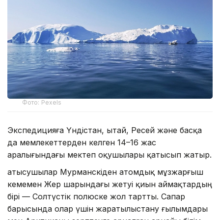
Фото: Pexels
Экспедицияға Үндістан, Қытай, Ресей және басқа
да мемлекеттерден келген 14–16 жас
аралығындағы мектеп оқушылары қатысып жатыр.
Қатысушылар Мурманскіден атомдық мұзжарғыш
кемемен Жер шарындағы жетуі қиын аймақтардың
бірі — Солтүстік полюске жол тартты. Сапар
барысында олар үшін жаратылыстану ғылымдары