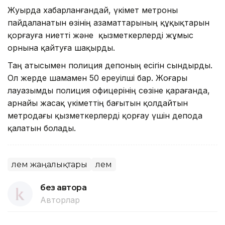
Жуырда хабарланғандай, үкімет метроны
пайдаланатын өзінің азаматтарының құқықтарын
қорғауға ниетті және қызметкерлерді жұмыс
орнына қайтуға шақырды.
Таң атысымен полиция депоның есігін сындырды.
Ол жерде шамамен 50 ереуілші бар. Жоғары
лауазымды полиция офицерінің сөзіне қарағанда,
арнайы жасақ үкіметтің бағытын қолдайтын
метродағы қызметкерлерді қорғау үшін депода
қалатын болады.
Әлем жаңалықтары
Әлем
без автора
Авторлар