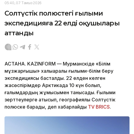
05:40, 07 Тамыз 2026
Солтүстік полюстегі ғылыми
экспедицияға 22 елдің оқушылары
аттанды
АСТАНА. KAZINFORM — Мурманскіде «Білім
мұзжарғышы» халықаралық ғылыми-білім беру
экспедициясы басталды. 22 елден келген
жасөспірімдер Арктикада 10 күн болып,
ғалымдардың жұмысымен танысады. Ғылыми
зерттеулерге қатысып, географиялық Солтүстік
полюске барады, деп хабарлайды
TV BRICS
.