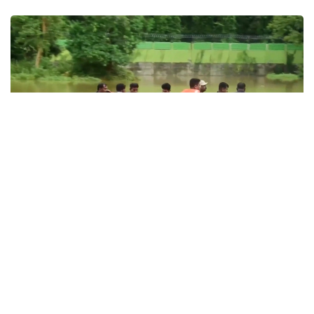
Фото: EFE-ТАСС
— Табиғи апаттан қаза тапқандардың
жалпы саны 97 адамға жетті. Ал 15
ауданда зардап шеккендер саны 168
мыңнан асты, — делінген басқарма
мәліметінде.