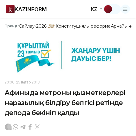
KAZINFORM
KZ
Сайлау-2026
Конституциялық реформа
Арнайы жо
Тренд:
20:00, 25 Қаңтар 2013
Афиныда метроның қызметкерлері
наразылық білдіру белгісі ретінде
депода бекініп қалды