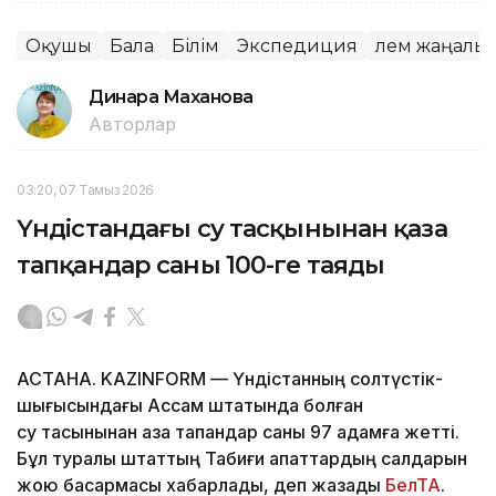
Оқушы
Бала
Білім
Экспедиция
Әлем жаңалы
Динара Маханова
Авторлар
03:20, 07 Тамыз 2026
Үндістандағы су тасқынынан қаза
тапқандар саны 100-ге таяды
АСТАНА. KAZINFORM — Үндістанның солтүстік-
шығысындағы Ассам штатында болған
су тасқынынан қаза тапқандар саны 97 адамға жетті.
Бұл туралы штаттың Табиғи апаттардың салдарын
жою басқармасы хабарлады, деп жазады
БелТА
.