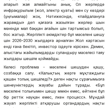
апарып жая алмайтыны анық. Ол жерлерде
инфрақұрылым (жол, электр қуаты) мен су көздері
(ұңғымалар) жоқ. Нәтижесінде, «пайдалануға
жарамды» деп қағазға жазылған жерлер шын
мәнінде мал баққан ағайын үшін тартымсыз болып,
бос жатыр. Жергілікті әкімдіктер бұл мәселені шешу
үшін 2026–2030 жылдарға арналған Жол картасын
енді ғана бекітіп, инвестор іздеуге кіріскен. Демек,
алыстағы жайылымдарды суландыру мәселесі таяу
жылдары шешіле қоймайды.
Келесі проблема - мәселені шешуден қашу,
созбаққа салу. «Халықтың жерге мұқтаждығы
қашан толық шешіледі?» деген нақты сұрағымызға
шенеуніктердің жауабы дайын тұрады. «Бұл
мәселені толығымен шешу мүмкін емес, өйткені бұл
бір реттік науқан емес, үлкен процесс». Мұндай
жауап жергілікті атқарушы органдардың нақты