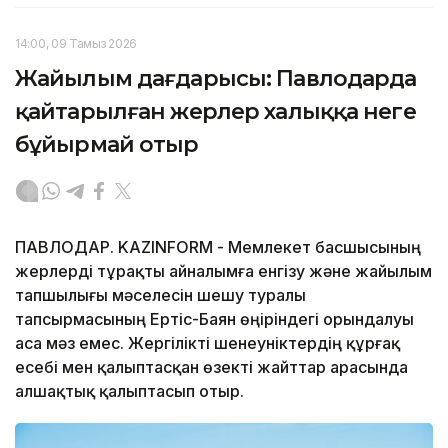
14:00, 09 Тамыз 2026
Жайылым дағдарысы: Павлодарда
қайтарылған жерлер халыққа неге
бұйырмай отыр
ПАВЛОДАР. KAZINFORM - Мемлекет басшысының
жерлерді тұрақты айналымға енгізу және жайылым
тапшылығы мәселесін шешу туралы
тапсырмасының Ертіс-Баян өңіріндегі орындалуы
аса мәз емес. Жергілікті шенеуніктердің құрғақ
есебі мен қалыптасқан өзекті жайттар арасында
алшақтық қалыптасып отыр.