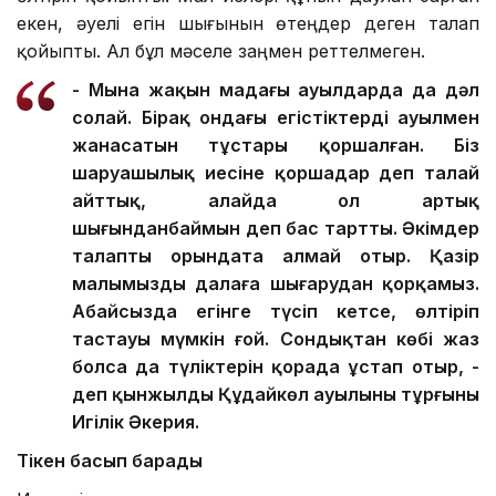
екен, әуелі егін шығынын өтеңдер деген талап
қойыпты. Ал бұл мәселе заңмен реттелмеген.
- Мына жақын маңдағы ауылдарда да дәл
солай. Бірақ ондағы егістіктердің ауылмен
жанасатын тұстары қоршалған. Біз
шаруашылық иесіне қоршаңдар деп талай
айттық, алайда ол артық
шығынданбаймын деп бас тартты. Әкімдер
талапты орындата алмай отыр. Қазір
малымызды далаға шығарудан қорқамыз.
Абайсызда егінге түсіп кетсе, өлтіріп
тастауы мүмкін ғой. Сондықтан көбі жаз
болса да түліктерін қорада ұстап отыр, -
деп қынжылды Құдайкөл ауылының тұрғыны
Игілік Әкерия.
Тікен басып барады