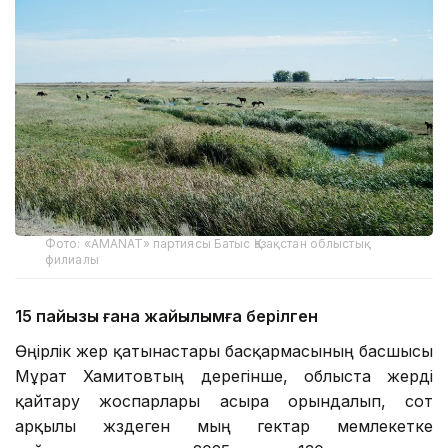
Фото: «AMANAT» партиясы Батыс Қазақстан облыстық
филиалы
15 пайызы ғана жайылымға берілген
Өңірлік жер қатынастары басқармасының басшысы
Мұрат Хамитовтың дерегінше, облыста жерді
қайтару жоспарлары асыра орындалып, сот
арқылы жүздеген мың гектар мемлекетке