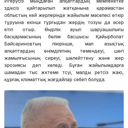
Игерусіз мыңдаған алқаптардың мемлекетке
үздіксіз қайтарылып жатқанына қарамастан
облыстың кей жерлерінде жайылым мәселесі өткір
тұруына екінші тұрғыдан жердің тозуы да әсер
етіп отыр. Өңірлік ауыл шаруашылығы
басқармасының бөлім басшысы Қайырболат
Байсариновтың пікірінше, мал азықтық
алқаптардың өнімділігінің төмендеуі, шөп
жамылғысының сиреуі, шөлейттену және жер
эрозиясы үдеп келеді. Бұған жайылымдарға
шамадан тыс жүктеме түсуі, малды ретсіз жаю,
құрғақ климаттық жағдайлар себеп болуда.