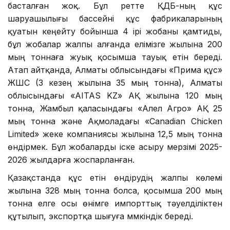
басталған жоқ. Бұл ретте ҚДБ-ның құс
шаруашылығы бассейні құс фабрикаларының
қуатын кеңейту бойынша 4 ірі жобаны қамтиды,
бұл жобалар жалпы алғанда елімізге жылына 200
мың тоннаға жуық қосымша тауық етін береді.
Атап айтқанда, Алматы облысындағы «Прима құс»
ЖШС (3 кезең жылына 35 мың тонна), Алматы
облысындағы «AITAS KZ» АҚ жылына 120 мың
тонна, Жамбыл қаласындағы «Алел Агро» АҚ 25
мың тонна және Ақмоладағы «Canadian Chicken
Limited» жеке компаниясы жылына 12,5 мың тонна
өндірмек. Бұл жобаларды іске асыру мерзімі 2025-
2026 жылдарға жоспарланған.
Қазақстанда құс етін өндірудің жалпы көлемі
жылына 328 мың тонна болса, қосымша 200 мың
тонна елге осы өнімге импорттық тәуелділіктен
құтылып, экспортқа шығуға мүмкіндік береді.