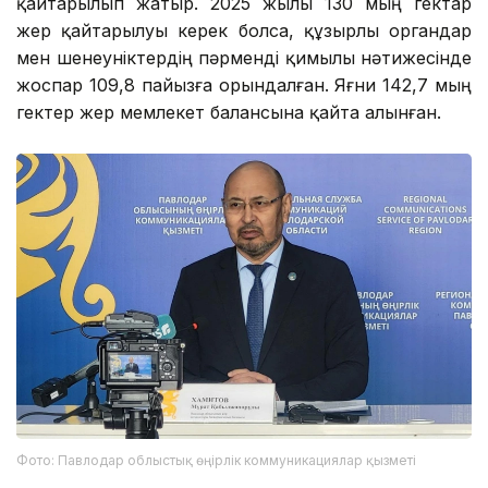
қайтарылып жатыр. 2025 жылы 130 мың гектар
жер қайтарылуы керек болса, құзырлы органдар
мен шенеуніктердің пәрменді қимылы нәтижесінде
жоспар 109,8 пайызға орындалған. Яғни 142,7 мың
гектер жер мемлекет балансына қайта алынған.
Фото: Павлодар облыстық өңірлік коммуникациялар қызметі