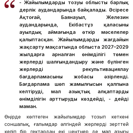
- Жайылымдардың тозуы облыстың барлық
дерлік аудандарында байқалады. Әсіресе
Ақтоғай, Баянауыл, Железин
аудандарында, Екібастұз қаласының
ауылдық аймағында өткір мәселелер
қалыптасқан. Жайылымдардың жағдайын
жақсарту мақсатында облыста 2027–2029
жылдарға арналған өнімділігі төмен
жерлерді шалғындандыру және бүлінген
жерлерді рекультивациялау
бағдарламасының жобасы әзірленді.
Бағдарлама шөп жамылғысын қалпына
келтіруді, мал азықтық алқаптардың
өнімділігін арттыруды көздейді, - дейді
маман.
Өңірде көптеген жайылымдар тозып кеткені
соншалық, ғалымдар әлгіндей жерлерді зерттей
келіп бір гектардан екі центнер де мал азығы