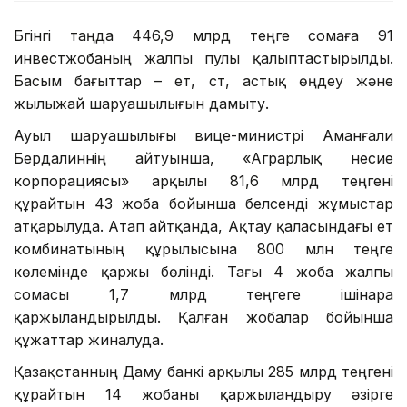
Бүгінгі таңда 446,9 млрд теңге сомаға 91
инвестжобаның жалпы пулы қалыптастырылды.
Басым бағыттар – ет, сүт, астық өңдеу және
жылыжай шаруашылығын дамыту.
Ауыл шаруашылығы вице-министрі Аманғали
Бердалиннің айтуынша, «Аграрлық несие
корпорациясы» арқылы 81,6 млрд теңгені
құрайтын 43 жоба бойынша белсенді жұмыстар
атқарылуда. Атап айтқанда, Ақтау қаласындағы ет
комбинатының құрылысына 800 млн теңге
көлемінде қаржы бөлінді. Тағы 4 жоба жалпы
сомасы 1,7 млрд теңгеге ішінара
қаржыландырылды. Қалған жобалар бойынша
құжаттар жиналуда.
Қазақстанның Даму банкі арқылы 285 млрд теңгені
құрайтын 14 жобаны қаржыландыру әзірге