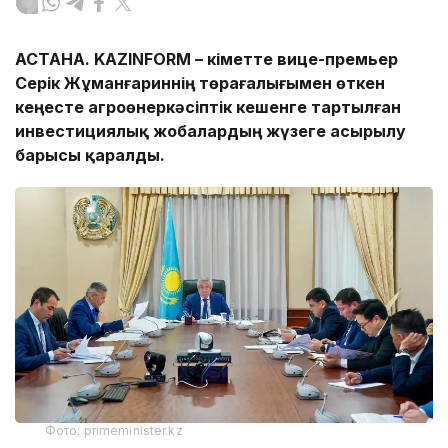
АСТАНА. KAZINFORM – Үкіметте вице-премьер
Серік Жұманғариннің төрағалығымен өткен
кеңесте агроөнеркәсіптік кешенге тартылған
инвестициялық жобалардың жүзеге асырылу
барысы қаралды.
Фото: primeminister.kz