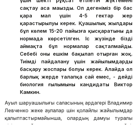
үшін шекті рұқсат етілетін жүктемені
сақтау аса маңызды. Ол дегеніміз бір бас
қара мал үшін 4-5 гектар жер
қарастырылуы керек. Қуаңшылық жылдары
бұл көлем 15-20 пайызға қысқаратыны да
нормада көрсетілген. Іс жүзінде біздің
аймақта бұл нормалар сақталмайды.
Себебі оны ешкім бақылап отырған жоқ.
Тиімді пайдалану үшін жайылымдарды
басқару жоспары болуы керек. Алайда ол
барлық жерде талапқа сай емес, - дейді
биология ғылымының кандидаты Виктор
Камкин.
Ауыл шаруашылығы саласының ардагері Владимир
Левченко жеке аулалар үшін қолайлы жайылымдар
қалыптастырмайынша, олардың дамуы туралы
пікір айту орынсыз деп есептейді.
Жайылымдардың тозып бара жатқанынан мал