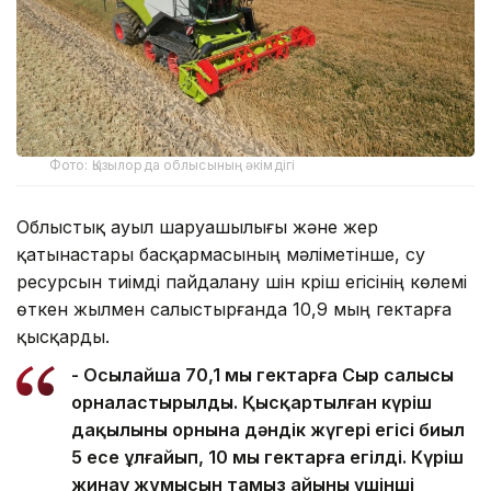
Фото: Қызылорда облысының әкімдігі
Облыстық ауыл шаруашылығы және жер
қатынастары басқармасының мәліметінше, су
ресурсын тиімді пайдалану үшін күріш егісінің көлемі
өткен жылмен салыстырғанда 10,9 мың гектарға
қысқарды.
- Осылайша 70,1 мың гектарға Сыр салысы
орналастырылды. Қысқартылған күріш
дақылының орнына дәндік жүгері егісі биыл
5 есе ұлғайып, 10 мың гектарға егілді. Күріш
жинау жұмысын тамыз айының үшінші