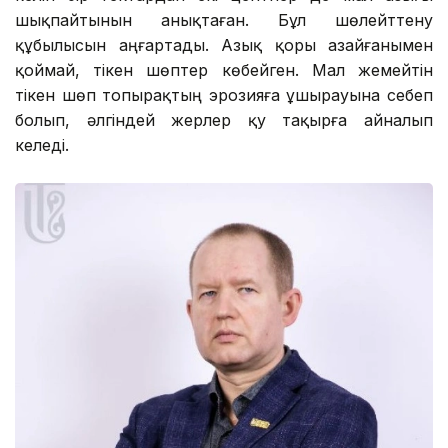
шықпайтынын анықтаған. Бұл шөлейттену
құбылысын аңғартады. Азық қоры азайғанымен
қоймай, тікен шөптер көбейген. Мал жемейтін
тікен шөп топырақтың эрозияға ұшырауына себеп
болып, әлгіндей жерлер қу тақырға айналып
келеді.