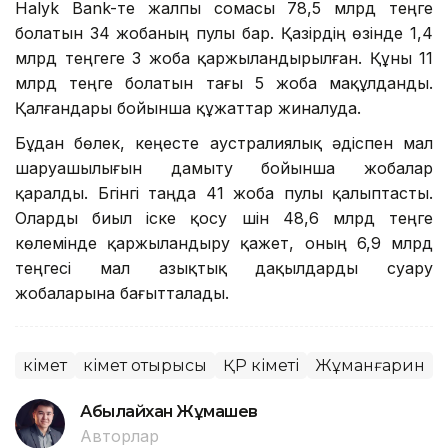
Halyk Bank-те жалпы сомасы 78,5 млрд теңге
болатын 34 жобаның пулы бар. Қазірдің өзінде 1,4
млрд теңгеге 3 жоба қаржыландырылған. Құны 11
млрд теңге болатын тағы 5 жоба мақұлданды.
Қалғандары бойынша құжаттар жиналуда.
Бұдан бөлек, кеңесте аустралиялық әдіспен мал
шаруашылығын дамыту бойынша жобалар
қаралды. Бүгінгі таңда 41 жоба пулы қалыптасты.
Оларды биыл іске қосу үшін 48,6 млрд теңге
көлемінде қаржыландыру қажет, оның 6,9 млрд
теңгесі мал азықтық дақылдарды суару
жобаларына бағытталады.
Үкімет
Үкімет отырысы
ҚР Үкіметі
Жұманғарин
Абылайхан Жұмашев
Авторлар