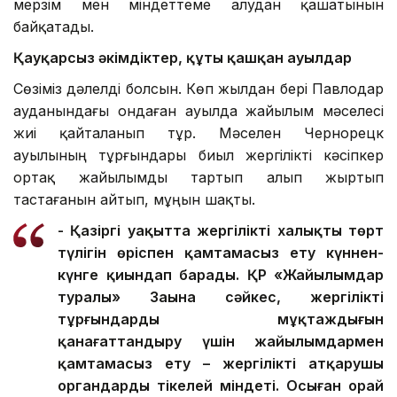
мерзім мен міндеттеме алудан қашатынын
байқатады.
Қауқарсыз әкімдіктер, құты қашқан ауылдар
Сөзіміз дәлелді болсын. Көп жылдан бері Павлодар
ауданындағы ондаған ауылда жайылым мәселесі
жиі қайталанып тұр. Мәселен Чернорецк
ауылының тұрғындары биыл жергілікті кәсіпкер
ортақ жайылымды тартып алып жыртып
тастағанын айтып, мұңын шақты.
- Қазіргі уақытта жергілікті халықтың төрт
түлігін өріспен қамтамасыз ету күннен-
күнге қиындап барады. ҚР «Жайылымдар
туралы» Заңына сәйкес, жергілікті
тұрғындардың мұқтаждығын
қанағаттандыру үшін жайылымдармен
қамтамасыз ету – жергілікті атқарушы
органдардың тікелей міндеті. Осыған орай