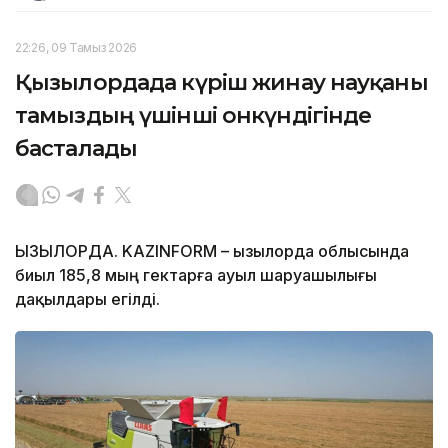
22:26, 09 Тамыз 2026
Қызылордада күріш жинау науқаны
тамыздың үшінші онкүндігінде
басталады
ҚЫЗЫЛОРДА. KAZINFORM – Қызылорда облысында
биыл 185,8 мың гектарға ауыл шаруашылығы
дақылдары егілді.