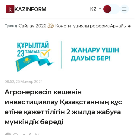
KAZINFORM
KZ
Сайлау-2026
Конституциялық реформа
Арнайы жо
Тренд:
09:52, 25 Мамыр 2024
Агроөнеркәсіп кешенін
инвестициялау Қазақстанның құс
етіне қажеттілігін 2 жылда жабуға
мүмкіндік береді