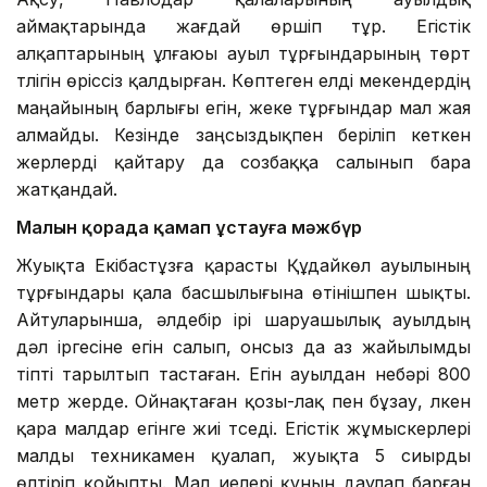
аймақтарында жағдай өршіп тұр. Егістік
алқаптарының ұлғаюы ауыл тұрғындарының төрт
түлігін өріссіз қалдырған. Көптеген елді мекендердің
маңайының барлығы егін, жеке тұрғындар мал жая
алмайды. Кезінде заңсыздықпен беріліп кеткен
жерлерді қайтару да созбаққа салынып бара
жатқандай.
Малын қорада қамап ұстауға мәжбүр
Жуықта Екібастұзға қарасты Құдайкөл ауылының
тұрғындары қала басшылығына өтінішпен шықты.
Айтуларынша, әлдебір ірі шаруашылық ауылдың
дәл іргесіне егін салып, онсыз да аз жайылымды
тіпті тарылтып тастаған. Егін ауылдан небәрі 800
метр жерде. Ойнақтаған қозы-лақ пен бұзау, үлкен
қара малдар егінге жиі түседі. Егістік жұмыскерлері
малды техникамен қуалап, жуықта 5 сиырды
өлтіріп қойыпты. Мал иелері құнын даулап барған