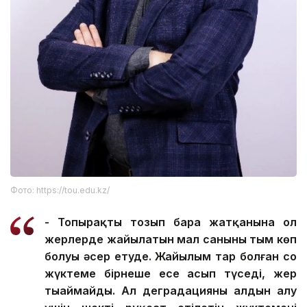
Фото: https://tou.edu.kz/
- Топырақтың тозып бара жатқанына ол
жерлерде жайылатын мал санының тым көп
болуы әсер етуде. Жайылым тар болған соң
жүктеме бірнеше есе асып түседі, жер
тыңаймайды. Ал деградацияның алдын алу