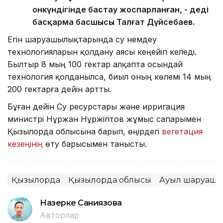
онкүндігінде бастау жоспарланған, - деді
басқарма басшысы Талғат Дүйсебаев.
Егін шаруашылықтарында су үнемдеу
технологияларын қолдану аясы кеңейіп келеді.
Былтыр 8 мың 100 гектар алқапта осындай
технология қолданылса, биыл оның көлемі 14 мың
200 гектарға дейін артты.
Бұған дейін Су ресурстары және ирригация
министрі Нұржан Нұржігітов жұмыс сапарымен
Қызылорда облысына барып, өңірдегі
вегетация
кезеңінің
өту барысымен танысты.
Қызылорда
Қызылорда облысы
Ауыл шаруаш
Назерке Саниязова
Авторлар