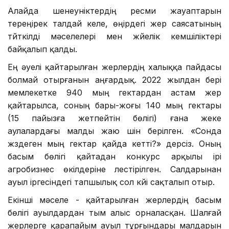
Алайда шенеуніктердің ресми жауаптарын
тереңірек талдай келе, өңірдегі жер саясатының
түйткілді мәселелері мен жүйелік кемшіліктері
байқалып қалды.
Ең әуелі қайтарылған жерлердің халыққа пайдасы
болмай отырғанын аңғардық. 2022 жылдан бері
мемлекетке 940 мың гектардан астам жер
қайтарылса, соның бары-жоғы 140 мың гектары
(15 пайызға жетпейтін бөлігі) ғана жеке
аулалардағы малды жаю үшін берілген. «Сонда
жүздеген мың гектар қайда кетті?» дерсіз. Оның
басым бөлігі қайтадан конкурс арқылы ірі
агробизнес өкілдеріне үлестірілген. Салдарынан
ауыл іргесіндегі тапшылық сол күйі сақталып отыр.
Екінші мәселе - қайтарылған жерлердің басым
бөлігі ауылдардан тым алыс орналасқан. Шалғай
жерлерге қарапайым ауыл тұрғындары малдарын