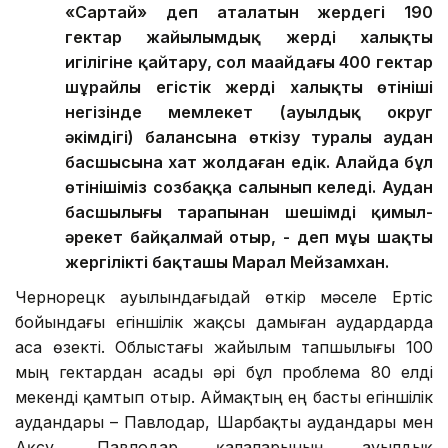
«Сартай» деп аталатын жердегі 190
гектар жайылымдық жерді халықтың
игілігіне қайтару, сол маңайдағы 400 гектар
шұрайлы егістік жерді халықтың өтініші
негізінде мемлекет (ауылдық округ
әкімдігі) балансына өткізу туралы аудан
басшысына хат жолдаған едік. Алайда бұл
өтінішіміз созбаққа салынып келеді. Аудан
басшылығы тарапынан шешімді қимыл-
әрекет байқалмай отыр, - деп мұңың шақты
жергілікті бақташы Марал Мейзамхан.
Чернорецк ауылындағыдай өткір мәселе Ертіс
бойындағы егіншілік жақсы дамыған аудардарда
аса өзекті. Облыстағы жайылым тапшылығы 100
мың гектардан асады әрі бұл проблема 80 елді
мекенді қамтып отыр. Аймақтың ең басты егіншілік
аудандары – Павлодар, Шарбақты аудандары мен
Ақсу, Павлодар қалаларының ауылдық