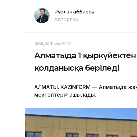
Руслан Ғаббасов
Авторлар
16:55, 06 Тамыз 2026
Алматыда 1 қыркүйектен 
қолданысқа беріледі
АЛМАТЫ. KAZINFORM — Алматыда жа
мектептері» ашылады.