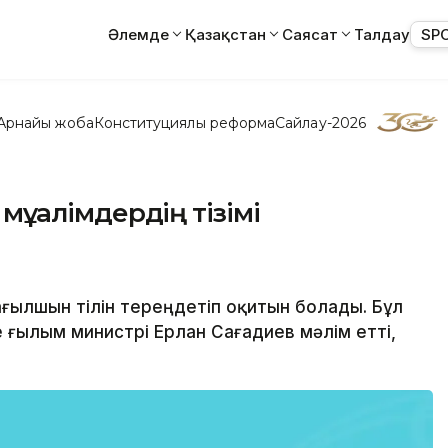
Әлемде
Қазақстан
Саясат
Талдау
SP
Арнайы жоба
Конституциялық реформа
Сайлау-2026
 мұғалімдердің тізімі
 ағылшын тілін тереңдетіп оқитын болады. Бұл
е ғылым министрі Ерлан Сағадиев мәлім етті,