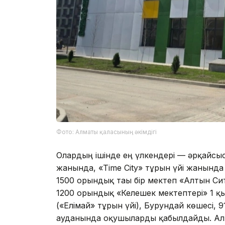
Фото: Алматы қаласының әкімдігі
Олардың ішінде ең үлкендері — әрқайсыс
жанында, «Time City» тұрғын үйі жанында
1500 орындық тағы бір мектеп «Алтын Си
1200 орындық «Келешек мектептері» 1 қ
(«Елімай» тұрғын үйі), Бурундай көшесі
ауданында оқушыларды қабылдайды. Ал 6