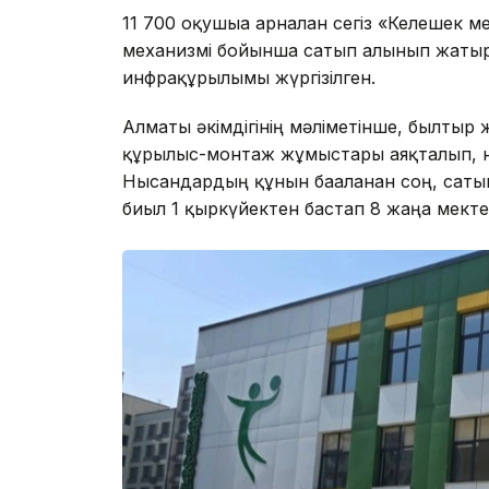
11 700 оқушыға арналған сегіз «Келешек 
механизмі бойынша сатып алынып жатыр
инфрақұрылымы жүргізілген.
Алматы әкімдігінің мәліметінше, былтыр
құрылыс-монтаж жұмыстары аяқталып, ны
Нысандардың құнын бағаланған соң, саты
биыл 1 қыркүйектен бастап 8 жаңа мекте