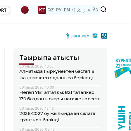
KZ
QZ
РУ
EN
中文
ق ز
ЎЗ
ORT
Тақырыпқа қатысты
06 тамыз 2026, 16:55
Алматыда 1 қыркүйектен бастап 8
жаңа мектеп қолданысқа беріледі
06 тамыз 2026, 16:36
Негізгі ҰБТ аяқталды: 821 талапкер
130 балдан жоғары нәтиже көрсетті
06 тамыз 2026, 12:43
2026-2027 оқу жылында қай салаға
грант көп бөлінді
06 тамыз 2026, 09:42