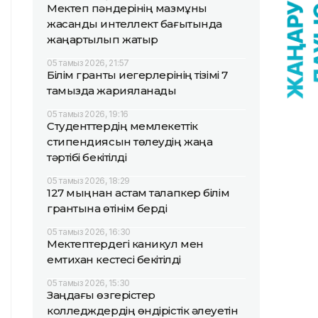
Мектеп пәндерінің мазмұны
жасанды интеллект бағытында
жаңартылып жатыр
05 тамыз 2026, 21:57
Білім гранты иегерлерінің тізімі 7
тамызда жарияланады
05 тамыз 2026, 19:16
Студенттердің мемлекеттік
стипендиясын төлеудің жаңа
тәртібі бекітілді
05 тамыз 2026, 18:29
127 мыңнан астам талапкер білім
грантына өтінім берді
05 тамыз 2026, 16:30
Мектептердегі каникул мен
емтихан кестесі бекітілді
05 тамыз 2026, 15:30
Заңдағы өзгерістер
колледждердің өндірістік әлеуетін