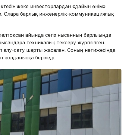
мектебі» жеке инвесторлардан «дайын өнім»
. Оларға барлық инженерлік-коммуникациялық
 желтоқсан айында сегіз нысанның барлығында
сандарға техникалық тексеру жүргізілген.
п алу-сату шарты жасалған. Соның нәтижесінда
п қолданысқа беріледі.