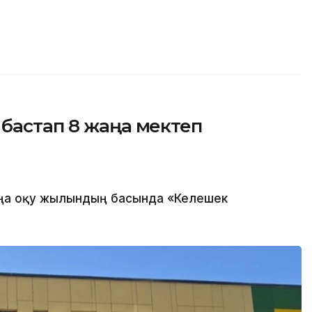
бастап 8 жаңа мектеп
ңа оқу жылындың басында «Келешек