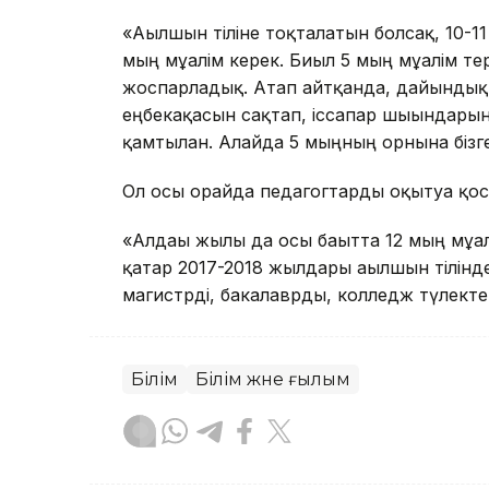
«Ағылшын тіліне тоқталатын болсақ, 10-
мың мұғалім керек. Биыл 5 мың мұғалім т
жоспарладық. Атап айтқанда, дайындықты
еңбекақасын сақтап, іссапар шығындары
қамтылған. Алайда 5 мыңның орнына біз
Ол осы орайда педагогтарды оқытуға қос
«Алдағы жылы да осы бағытта 12 мың мұ
қатар 2017-2018 жылдары ағылшын тілінде 
магистрді, бакалаврды, колледж түлекте
Білім
Білім және ғылым