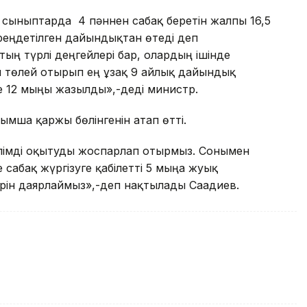
11 сыныптарда 4 пәннен сабақ беретін жалпы 16,5
ереңдетілген дайындықтан өтеді деп
ң түрлі деңгейлері бар, олардың ішінде
н төлей отырып ең ұзақ 9 айлық дайындық
ге 12 мыңы жазылды»,-деді министр.
ымша қаржы бөлінгенін атап өтті.
ғалімді оқытуды жоспарлап отырмыз. Сонымен
сабақ жүргізуге қабілетті 5 мыңға жуық
рін даярлаймыз»,-деп нақтылады Сағадиев.