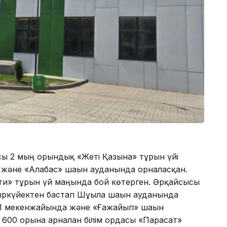
ы 2 мың орындық «Жеті Қазына» тұрғын үйі
 және «Алғабас» шағын ауданында орналасқан.
ти» тұрғын үй маңында бой көтерген. Әрқайсысы
ыркүйектен бастап Шұғыла шағын ауданында
, 91 мекенжайында және «Ғажайып» шағын
00 орынға арналған білім ордасы «Парасат»