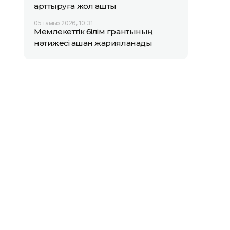
арттыруға жол ашты
05 тамыз 2026, 10:31
Мемлекеттік білім грантының
нәтижесі қашан жарияланады