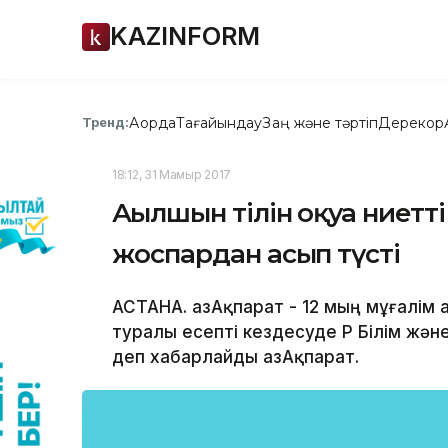
KAZINFORM
Ақорда
Тағайындау
Заң және тәртіп
Дерекқор
Тренд:
18:12, 31 Мамыр 2017
Ағылшын тілін оқуға ниетті
жоспардан асып түсті
АСТАНА. ҚазАқпарат - 12 мың мұғалім
туралы есепті кездесуде ҚР Білім жән
деп хабарлайды ҚазАқпарат.