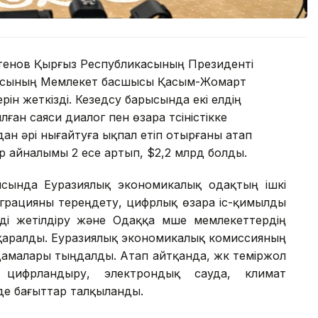
тенов Қырғыз Республикасының Президенті
касының Мемлекет басшысы Қасым-Жомарт
рін жеткізді. Кезедсу барысында екі елдің
ан саяси диалог пен өзара түсіністікке
ан әрі нығайтуға ықпал етіп отырғаны атап
уар айналымы 2 есе артып, $2,2 млрд болды.
ысында Еуразиялық экономикалық одақтың ішкі
еграцияны тереңдету, цифрлық өзара іс-қимылды
ді жетілдіру және Одаққа мүше мемлекеттердің
і қаралды. Еуразиялық экономикалық комиссияның
ндамалары тыңдалды. Атап айтқанда, жүк теміржол
 цифрландыру, электрондық сауда, климат
де бағыттар талқыланды.