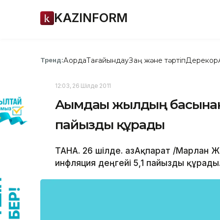
KAZINFORM
Ақорда
Тағайындау
Заң және тәртіп
Дерекқор
Тренд:
12:03, 26 Шілде 2011
Ағымдағы жылдың басынан
пайызды құрады
ТАНА. 26 шілде. ҚазАқпарат /Марлан
инфляция деңгейі 5,1 пайызды құрады