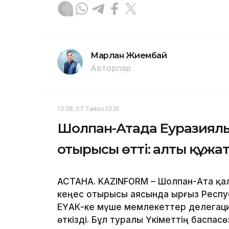
Марлан Жиембай
Авторлар
13:38, 07 Тамыз 2026
Шолпан-Атада Еуразиялы
отырысы өтті: алты құжа
АСТАНА. KAZINFORM – Шолпан-Ата қа
кеңес отырысы аясында Қырғыз Респ
ЕҮАК-ке мүше мемлекеттер делега
өткізді. Бұл туралы Үкіметтің баспас