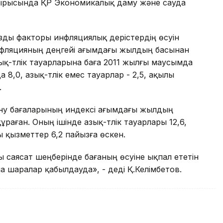
 отырысында ҚР Экономикалық даму және сауда
ы факторы инфляциялық үдерістердің өсуін
Инфляцияның деңгейі ағымдағы жылдың басынан
ық-түлік тауарларына баға 2011 жылғы маусымда
,0, азық-түлік емес тауарлар - 2,5, ақылы
.
ыну бағаларының индексі ағымдағы жылдың
аған. Оның ішінде азық-түлік тауарлары 12,6,
ы қызметтер 6,2 пайызға өскен.
 саясат шеңберінде бағаның өсуіне ықпал ететін
 шаралар қабылдауда», - деді Қ.Келімбетов.