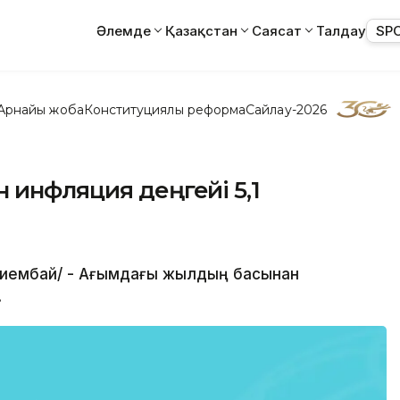
Әлемде
Қазақстан
Саясат
Талдау
SP
Арнайы жоба
Конституциялық реформа
Сайлау-2026
 инфляция деңгейі 5,1
 Жиембай/ - Ағымдағы жылдың басынан
.