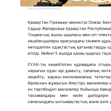
Фото: primeminister.kz
Қазақстан Премьер-министрі Олжас Бек
Садыр Жапаровқа Қазақстан Республи
Тоқаевтың жылы ықыласы мен ізгі тілекте
көшбасшылары арасындағы сенімге құрылғ
негізделген одақтастық қатынастарды од
өтілді. Кейінгі 5 жылда қазақ-қырғыз та
ЕҮАК-тің кеңейтілген құрамдағы отыр
нарығын одан әрі дамыту, салалық инт
кеңейту, қаржы-экономикалық тетіктер
бірлескен жұмысын үйлестіру мәселелер
күн тәртібіндегі мәселелер бойынша бая
тасымалдары мен көлік дәліздерін
саласындағы ынтымақтастық және өзге 