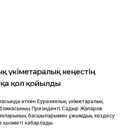
қ үкіметаралық кеңестің
тқа қол қойылды
ласында өткен Еуразиялық үкіметаралық
убликасының Президенті Садыр Жапаров
цияларының басшыларымен ұжымдық кездесу
өз қызметі хабарлады.