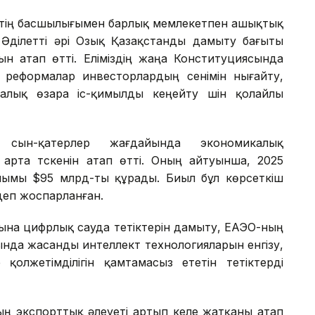
ттің басшылығымен барлық мемлекетпен ашықтық
н Әділетті әрі Озық Қазақстанды дамыту бағыты
ын атап өтті. Еліміздің жаңа Конституциясында
реформалар инвесторлардың сенімін нығайту,
лық өзара іс-қимылды кеңейту үшін қолайлы
сын-қатерлер жағдайында экономикалық
рта түскенін атап өтті. Оның айтуынша, 2025
алымы $95 млрд-ты құрады. Биыл бұл көрсеткіш
 деп жоспарланған.
ына цифрлық сауда тетіктерін дамыту, ЕАЭО-ның
ында жасанды интеллект технологияларын енгізу,
 қолжетімділігін қамтамасыз ететін тетіктерді
ың экспорттық әлеуеті артып келе жатқаны атап