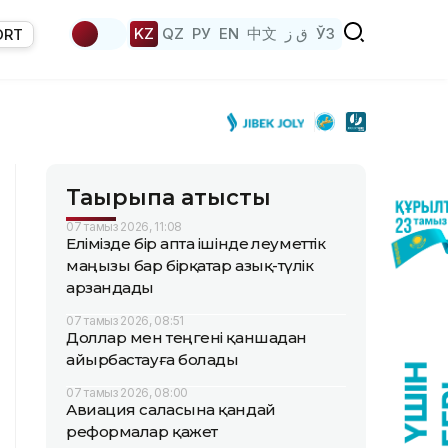
KZ
QZ
РУ
EN
中文
ق ز
ЎЗ
ORT
Тақырыпқа қатысты
07 тамыз 2026, 11:08
Елімізде бір апта ішінде әлеуметтік
маңызы бар бірқатар азық-түлік
арзандады
07 тамыз 2026, 08:51
Доллар мен теңгені қаншадан
айырбастауға болады
07 тамыз 2026, 08:00
Авиация саласына қандай
реформалар қажет