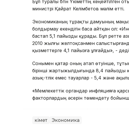
Бұл туралы бүгін Үкіметтің кеңейтілген
министрі Қайрат Келімбетов мәлім етті.
Экономиканың тұрақты дамуының маңызд
болдырмау екендігін баса айтқан ол: «
бастап 5,1 пайызды құрады. Бұл ретте аз
2010 жылғы желтоқсанмен салыстырғанда 8
қызметтерге 4,1 пайызға ұлғайды», - деді
Сонымен қатар оның атап өтуінше, тұт
бірінші жартыжылдығында 8,4 пайызды құр
азық-түлік емес тауарлар - 5,4 және ақыл
«Мемлекеттік органдар инфляцияға қарсы
факторлардың әсерін төмендету бойынша
Үкімет
Экономика