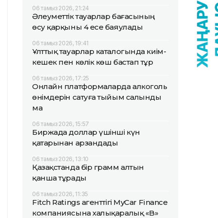
06 тамыз 2026, 21:24
Әлеуметтік тауарлар бағасының
өсу қарқыны 4 есе баяулады
06 тамыз 2026, 19:41
Ұлттық тауарлар каталогында киім-
кешек пен көлік көш бастап тұр
06 тамыз 2026, 17:25
Онлайн платформаларда алкоголь
өнімдерін сатуға тыйым салынды
ма
06 тамыз 2026, 15:57
Биржада доллар үшінші күн
қатарынан арзандады
06 тамыз 2026, 13:10
Қазақстанда бір грамм алтын
қанша тұрады
06 тамыз 2026, 11:35
Fitch Ratings агенттігі MyCar Finance
компаниясына халықаралық «B»