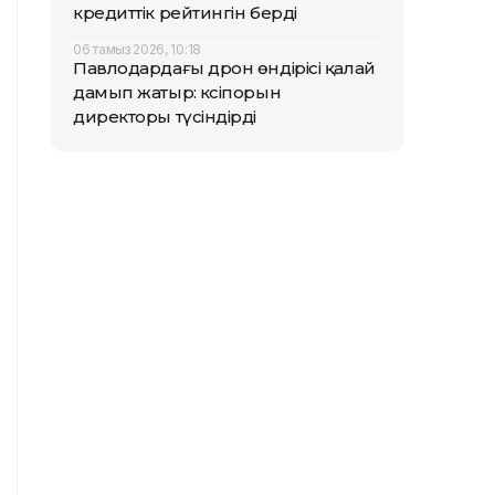
кредиттік рейтингін берді
06 тамыз 2026, 10:18
Павлодардағы дрон өндірісі қалай
дамып жатыр: кәсіпорын
директоры түсіндірді