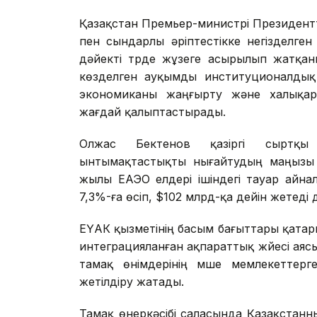
Қазақстан Премьер-министрі Президен
пен сындарлы әріптестікке негізделге
дәйекті түрде жұзеге асырылып жатқан
көзделген ауқымды институционалдық 
экономиканы жаңғырту және халықара
жағдай қалыптастырады.
Олжас Бектенов қазіргі сыртқы 
ынтымақтастықты нығайтудың маңызы а
жылы ЕАЭО елдері ішіндегі тауар айн
7,3%-ға өсіп, $102 млрд-қа дейін жетеді
ЕҮАК қызметінің басым бағыттары қатар
интеграцияланған ақпараттық жүйесі аяс
тамақ өнімдерінің мүше мемлекеттерге
жетілдіру жатады.
Тамақ өнеркәсібі саласында Қазақстанн