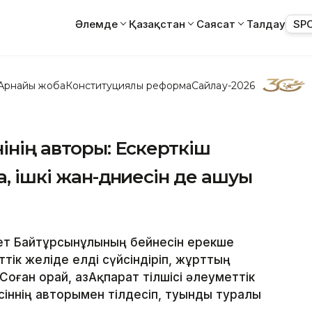
Әлемде
Қазақстан
Саясат
Талдау
SP
Арнайы жоба
Конституциялық реформа
Сайлау-2026
інің авторы: Ескерткіш
, ішкі жан-дүниесін де ашуы
мет Байтұрсынұлының бейнесін ерекше
тік желіде елді сүйсіндіріп, жұрттың
Соған орай, ҚазАқпарат тілшісі әлеуметтік
сіннің авторымен тілдесіп, туынды туралы