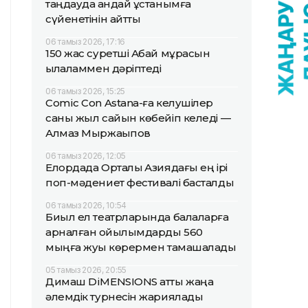
таңдауда қандай ұстанымға
сүйенетінін айтты
06 тамыз 2026, 17:16
150 жас суретші Абай мұрасын
қылқаламмен дәріптеді
06 тамыз 2026, 15:25
Comic Con Astana-ға келушілер
саны жыл сайын көбейіп келеді —
Алмаз Мыржақыпов
06 тамыз 2026, 12:05
Елордада Орталық Азиядағы ең ірі
поп-мәдениет фестивалі басталды
06 тамыз 2026, 10:54
Биыл ел театрларында балаларға
арналған қойылымдарды 560
мыңға жуық көрермен тамашалады
05 тамыз 2026, 20:55
Димаш DiMENSIONS атты жаңа
әлемдік турнесін жариялады