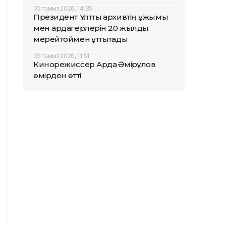
05 тамыз 2026, 14:35
Президент Ұлттық архивтің ұжымы
мен ардагерлерін 20 жылдық
мерейтоймен құттықтады
05 тамыз 2026, 11:51
Кинорежиссер Ардақ Әмірқұлов
өмірден өтті