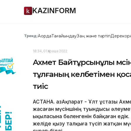
KAZINFORM
Ақорда
Тағайындау
Заң және тәртіп
Дерекқор
Тренд:
18:34, 01 Қараша 2022
Ахмет Байтұрсынұлы мүсін
тұлғаның келбетімен қоса
тиіс
АСТАНА. ҚазАқпарат - Ұлт ұстазы Ах
жасаған мүсіншінің туындысы әлеумет
ықыласына бөленгенін байқаған едік. 
желіде қызу талқыға түсіп жатқан мү