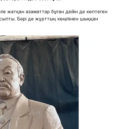
еле жатқан азаматтар бұған дейін де көптеген
сыпты. Бәрі де жұрттың көңілінен шыққан