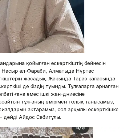
ндарына қойылған ескерткіштің бейнесін
у Насыр әл-Фараби, Алматыда Нұртас
кіштерін жасадық. Жақында Тараз қаласында
рткіші де біздің туынды. Тұлғаларға арналған
еті ғана емес ішкі жан-дүниесіне
іп, жасайтын тұлғаның өмірімен толық танысамыз,
ериалдарын ақтарамыз, сол арқылы ескерткішке
, - дейді Айдос Сәбитұлы.