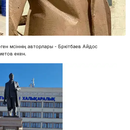
н мүсіннің авторлары - Бүркітбаев Айдос
етов екен.