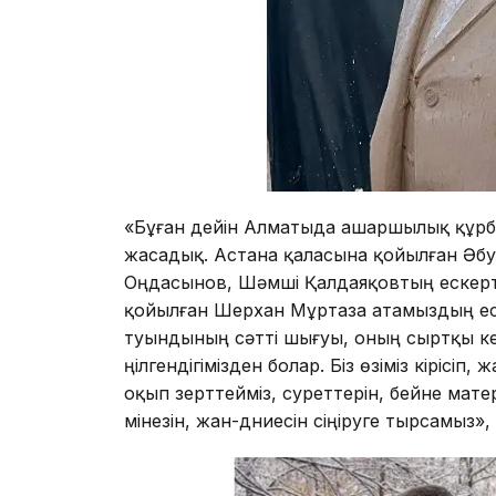
«Бұған дейін Алматыда ашаршылық құрба
жасадық. Астана қаласына қойылған Әб
Оңдасынов, Шәмші Қалдаяқовтың ескерт
қойылған Шерхан Мұртаза атамыздың еске
туындының сәтті шығуы, оның сыртқы келб
үңілгендігімізден болар. Біз өзіміз кіріс
оқып зерттейміз, суреттерін, бейне мат
мінезін, жан-дүниесін сіңіруге тырсамыз»