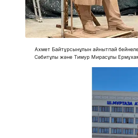
Ахмет Байтұрсынұлын айнытпай бейнелеге
Сәбитұлы және Тимур Мирасұлы Ермұхам