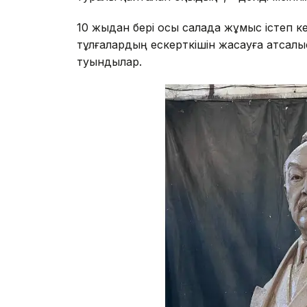
10 жыдан бері осы салада жұмыс істеп к
тұлғалардың ескерткішін жасауға атсалы
туындылар.