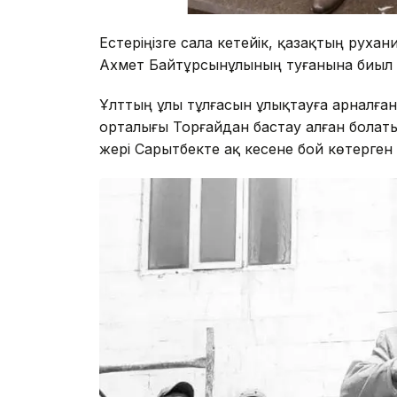
Естеріңізге сала кетейік, қазақтың руха
Ахмет Байтұрсынұлының туғанына биыл 
Ұлттың ұлы тұлғасын ұлықтауға арналға
орталығы Торғайдан бастау алған болаты
жері Сарытүбекте ақ кесене бой көтерген 