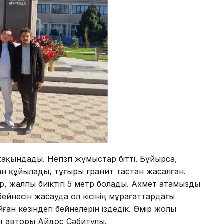
жақындады. Негізгі жұмыстар бітті. Бұйырса,
ан құйылады, тұғыры гранит тастан жасалған.
 метр, жалпы биіктігі 5 метр болады. Ахмет атамызды
бейнесін жасауда ол кісінің мұрағаттардағы
йған кезіндегі бейнелерін іздедік. Өмір жолы
ің авторы Айдос Сәбитұлы.