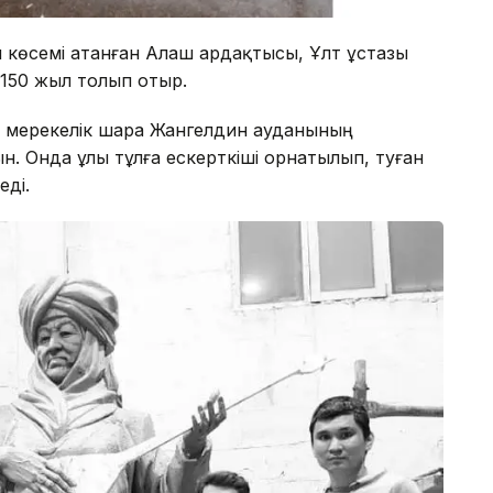
ни көсемі атанған Алаш ардақтысы, Ұлт ұстазы
150 жыл толып отыр.
н мерекелік шара Жангелдин ауданының
н. Онда ұлы тұлға ескерткіші орнатылып, туған
еді.