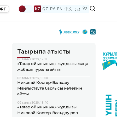
KZ
QZ
РУ
EN
中文
ق ز
ЎЗ
ORT
Тақырыпқа қатысты
06 тамыз 2026, 19:11
«Тақтар ойынының» жұлдызы жаңа
жобасы туралы айтты
06 тамыз 2026, 18:50
Николай Костер-Вальдау
Маңғыстауға барғысы келетінін
айтты
06 тамыз 2026, 18:40
«Тақтар ойынының» жұлдызы
Николай Костер-Вальдау рөл