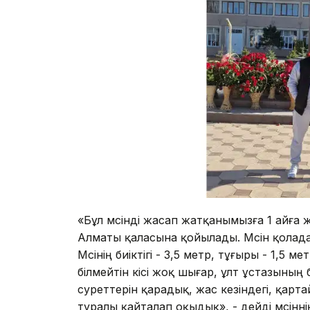
«Бұл мүсінді жасап жатқанымызға 1 айға 
Алматы қаласына қойылады. Мүсін қолад
Мүсінің биіктігі - 3,5 метр, тұғыры - 1,5
білмейтін кісі жоқ шығар, ұлт ұстазының 
суреттерін қарадық, жас кезіндегі, қарта
туралы қайталап оқыдық», - дейді мүсінн