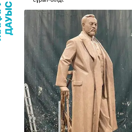
сұрап-білді.