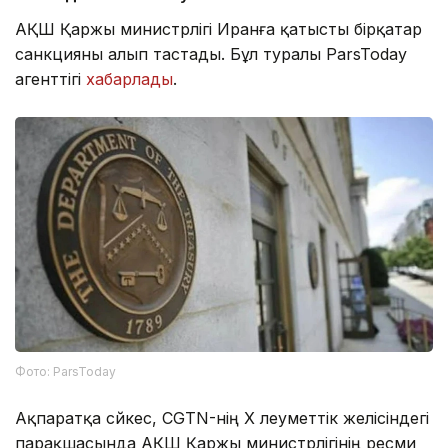
АҚШ Қаржы министрлігі Иранға қатысты бірқатар
санкцияны алып тастады. Бұл туралы ParsToday
агенттігі
хабарлады
.
Фото: ParsToday
Ақпаратқа сәйкес, CGTN-нің X әлеуметтік желісіндегі
парақшасында АҚШ Қаржы министрлігінің ресми