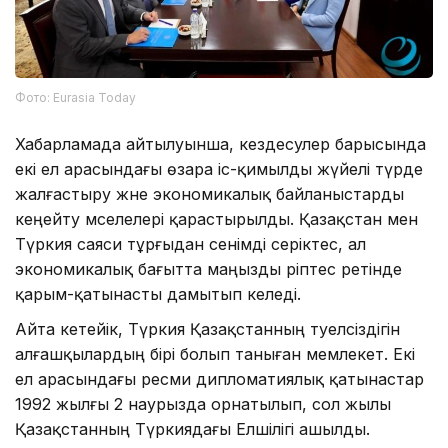
Фото: Eurasia Today
Хабарламада айтылуынша, кездесулер барысында
екі ел арасындағы өзара іс-қимылды жүйелі түрде
жалғастыру және экономикалық байланыстарды
кеңейту мәселелері қарастырылды. Қазақстан мен
Түркия саяси тұрғыдан сенімді серіктес, ал
экономикалық бағытта маңызды әріптес ретінде
қарым-қатынасты дамытып келеді.
Айта кетейік, Түркия Қазақстанның тәуелсіздігін
алғашқылардың бірі болып таныған мемлекет. Екі
ел арасындағы ресми дипломатиялық қатынастар
1992 жылғы 2 наурызда орнатылып, сол жылы
Қазақстанның Түркиядағы Елшілігі ашылды.