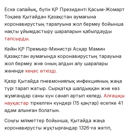
Еске салайық, бүгін ҚР Президенті Қасым-Жомарт
Тоқаев Қытайдан Қазақстан аумағына
коронавирустың таралуына жол бермеу бойынша
нақты ұйымдастыру шараларын қабылдауды
тапсырды.
Кейін ҚР Премьер-Министрі Асқар Мамин
Қазақстан аумағында коронавирустың тарауына
жол бермеу және оның алдын алу шаралары
жөнінде
кеңес өткізді.
Қазір Қытайда пневмониялық инфекцияның жаңа
түрі тарап жатыр. Сырқатқа шалдыққан және көз
жұмғандар саны күн санап артып келеді.
Алғашқы
науқастар
тіркелген күндері (15 қаңтар) есепке 41
адам алынған болатын.
Соңғы мәліметтер бойынша, Қытайда жаңа
коронавирусты жұқтырғандар 1326-ға жетіп,