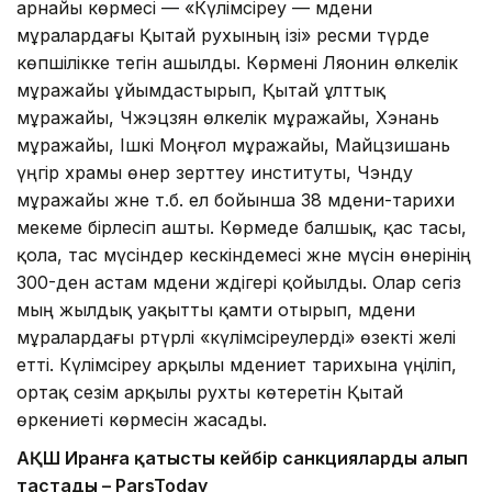
арнайы көрмесі — «Күлімсіреу — мәдени
мұралардағы Қытай рухының ізі» ресми түрде
көпшілікке тегін ашылды. Көрмені Ляонин өлкелік
мұражайы ұйымдастырып, Қытай ұлттық
мұражайы, Чжэцзян өлкелік мұражайы, Хэнань
мұражайы, Ішкі Моңғол мұражайы, Майцзишань
үңгір храмы өнер зерттеу институты, Чэнду
мұражайы және т.б. ел бойынша 38 мәдени-тарихи
мекеме бірлесіп ашты. Көрмеде балшық, қас тасы,
қола, тас мүсіндер кескіндемесі және мүсін өнерінің
300-ден астам мәдени жәдігері қойылды. Олар сегіз
мың жылдық уақытты қамти отырып, мәдени
мұралардағы әртүрлі «күлімсіреулерді» өзекті желі
етті. Күлімсіреу арқылы мәдениет тарихына үңіліп,
ортақ сезім арқылы рухты көтеретін Қытай
өркениеті көрмесін жасады.
АҚШ Иранға қатысты кейбір санкцияларды алып
тастады – ParsToday