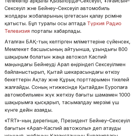
телекөпір арқылы Қызылорда–Сексеуіл, Ұлғайсын–
Сексеуіл және Бейнеу–Сексеуіл автомобиль
жолдары жобаларының іргетасын қалау рәсіміне
қатысты. Бұл туралы осы аптада
Түркия Радио
Телевизия
порталы хабарлады.
Аталған БАҚ-тың келтірген мәліметтеріне сүйенсек,
Мемлекет басшысының айтуынша, ұзындығы 800
шақырым болатын жаңа автожол Каспий
маңындағы Бейнеуді Арал өңіріндегі Сексеуілмен
байланыстырып, Қытай шекарасындағы өткізу
бекеттерін Ақтау және Құрық порттарымен тікелей
жалғайды. Соның нәтижесінде Қытайдан Еуропаға
автомобильмен жүк жеткізу бағыты шамамен 1000
шақырымға қысқарып, тасымалдау мерзімі үш
күнге дейін азаяды.
«TRT»-ның дерегінше, Президент Бейнеу–Сексеуіл
бағытын «Арал–Каспий автожолы» деп атауды
ұсынып, жобаның Қазақстанның Еуразиядағы