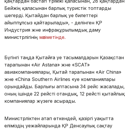
қаңтардан бастап Үрімжі қаласынан, 28 қаңтардан
Бейжің қаласынан барлық туристік топтарды
шегерді. Қытайдан барлық әуе билеттері
айыппұлсыз қайтарылады», - делінген ҚР
Индустрия және инфрақұрылымдық даму
министрлігінің
мәліметінде.
Бүгінгі таңда Қытайға әуе тасымалдарын Қазақстан
тарапынан «Air Astana» және «SCAT»
авиакомпаниялары, Қытай тарапынан «Air China»
және «China Southern Airlines «әуе компаниялары
орындайды. Барлығы аптасына 34 рейс жасалады,
оның ішінде 22 рейсті отандық, 12 рейсті қытайлық
компаниялар жүзеге асырады.
Министрліктен атап өткендей, қазіргі уақытта
еліміздің әуежайларында ҚР Денсаулық сақтау