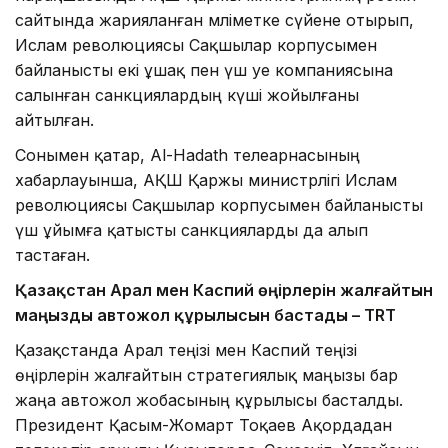
сайтында жарияланған мәліметке сүйене отырып,
Ислам революциясы Сақшылар корпусымен
байланысты екі ұшақ пен үш әуе компаниясына
салынған санкциялардың күші жойылғаны
айтылған.
Сонымен қатар, Al-Hadath телеарнасының
хабарлауынша, АҚШ Қаржы министрлігі Ислам
революциясы Сақшылар корпусымен байланысты
үш ұйымға қатысты санкцияларды да алып
тастаған.
Қазақстан Арал мен Каспий өңірлерін жалғайтын
маңызды автожол құрылысын бастады – TRT
Қазақстанда Арал теңізі мен Каспий теңізі
өңірлерін жалғайтын стратегиялық маңызы бар
жаңа автожол жобасының құрылысы басталды.
Президент Қасым-Жомарт Тоқаев Ақордадан