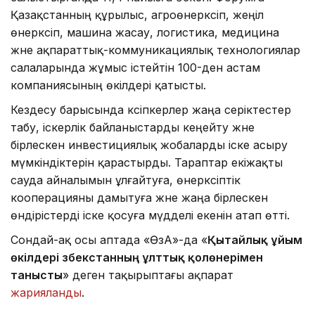
Қазақстанның құрылыс, агроөнеркәсіп, жеңіл
өнеркәсіп, машина жасау, логистика, медицина
және ақпараттық-коммуникациялық технологиялар
салаларында жұмыс істейтін 100-ден астам
компаниясының өкілдері қатысты.
Кездесу барысында кәсіпкерлер жаңа серіктестер
табу, іскерлік байланыстарды кеңейту және
бірлескен инвестициялық жобаларды іске асыру
мүмкіндіктерін қарастырды. Тараптар екіжақты
сауда айналымын ұлғайтуға, өнеркәсіптік
кооперацияны дамытуға және жаңа бірлескен
өндірістерді іске қосуға мүдделі екенін атап өтті.
Сондай-ақ осы аптада «ӨзА»-да «
Қытайлық ұйым
өкілдері Өзбекстанның ұлттық қолөнерімен
танысты
» деген тақырыптағы ақпарат
жарияланды
.