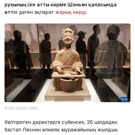
рухының ізі» атты көрме Шэньян қаласында
өтті
» деген ақпарат
жарық көрді
.
Фото: Халық газеті
Келтірілген деректерге сүйенсек, 26 шілдеден
бастап Ляонин өлкелік мұражайының жылдық