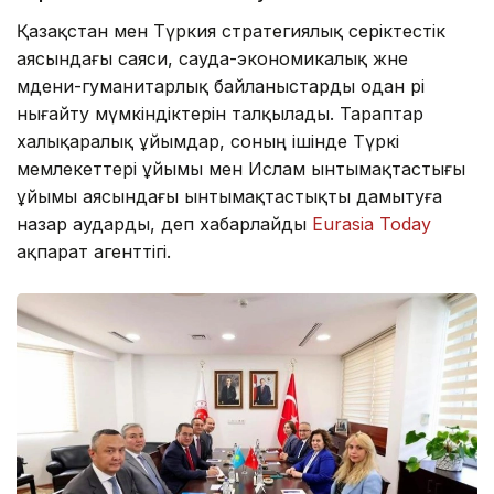
Қазақстан мен Түркия стратегиялық серіктестік
аясындағы саяси, сауда-экономикалық және
мәдени-гуманитарлық байланыстарды одан әрі
нығайту мүмкіндіктерін талқылады. Тараптар
халықаралық ұйымдар, соның ішінде Түркі
мемлекеттері ұйымы мен Ислам ынтымақтастығы
ұйымы аясындағы ынтымақтастықты дамытуға
назар аударды, деп хабарлайды
Eurasia Today
ақпарат агенттігі.