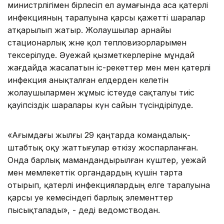
министрлігімен бірлесіп ел аумағында аса қатерлі
инфекцияның таралуына қарсы қажетті шаралар
атқарылып жатыр. Жолаушылар арнайы
стационарлық және қол тепловизорларымен
тексерілуде. Әуежай қызметкерлеріне мұндай
жағдайда жасалатын іс-әрекеттер мен мен қатерлі
инфекция анықталған елдерден келетін
жолаушылармен жұмыс істеуде сақталуы тиіс
қауіпсіздік шаралары күн сайын түсіндірілуде.
«Ағымдағы жылғы 29 қаңтарда командалық-
штабтық оқу жаттығулар өткізу жоспарланған.
Онда барлық мамандандырылған күштер, әуежай
мен мемлекеттік органдардың күшін тарта
отырып, қатерлі инфекциялардың елге таралуына
қарсы әуе кемесіндегі барлық элементтер
пысықталады», - деді ведомстводан.