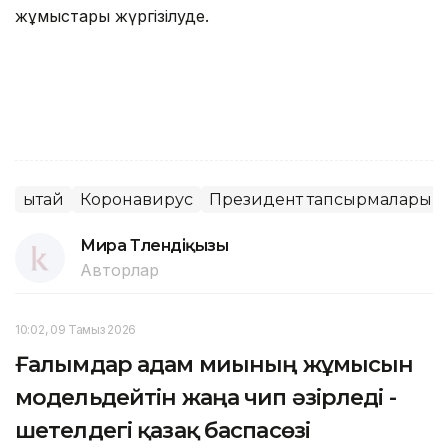
жұмыстары жүргізілуде.
Қытай
Коронавирус
Президент тапсырмалары
Мира Төлендіқызы
Авторлар
10:02, 09 Тамыз 2026
Ғалымдар адам миының жұмысын
модельдейтін жаңа чип әзірледі -
шетелдегі қазақ баспасөзі