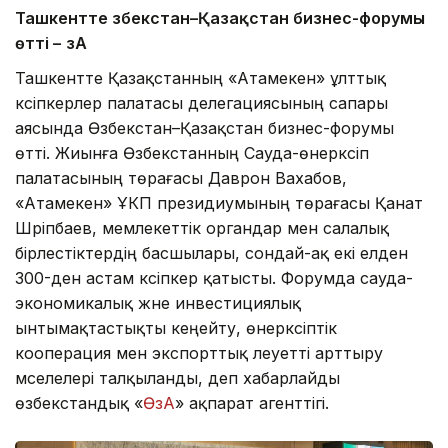
Ташкентте Өзбекстан–Қазақстан бизнес-форумы
өтті –
ӨзА
Ташкентте Қазақстанның «Атамекен» ұлттық
кәсіпкерлер палатасы делегациясының сапары
аясында Өзбекстан–Қазақстан бизнес-форумы
өтті. Жиынға Өзбекстанның Сауда-өнеркәсіп
палатасының төрағасы Даврон Вахабов,
«Атамекен» ҰКП президиумының төрағасы Қанат
Шәріпбаев, мемлекеттік органдар мен салалық
бірлестіктердің басшылары, сондай-ақ екі елден
300-ден астам кәсіпкер қатысты. Форумда сауда-
экономикалық және инвестициялық
ынтымақтастықты кеңейту, өнеркәсіптік
кооперация мен экспорттық әлеуетті арттыру
мәселелері талқыланды, деп хабарлайды
өзбекстандық «
ӨзА
» ақпарат агенттігі.