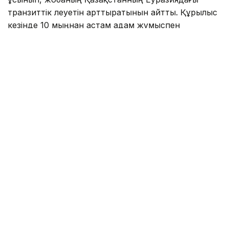
транзиттік әлеуетін арттыратынын айтты. Құрылыс
кезінде 10 мыңнан астам адам жұмыспен
қамтылып, жол пайдалануға берілгеннен кейін
жылдық жүк тасымалы көлемі 13,2 млн тоннаға
дейін өседі. Жобаны 2029 жылдан кешіктірмей
аяқтау жоспарланып отыр.
Сондай-ақ «TRT»-да «
Ғалымдар адам миының
жұмысын модельдейтін жаңа чип әзірледі
»
деген тақырыптағы ақпарат
жарияланған
болатын.
Аталған басылымның мәліметінше, ғалымдар адам
миының күрделі құрылымын жоғары дәлдікпен
модельдеуге мүмкіндік беретін жаңа чип әзірледі.
Жаңа технология мидың қатпарлы бетін 10
миллисекундтан аз уақытта модельдей алады.
Дәстүрлі компьютерлерде процессор мен жады
арасында деректерді үздіксіз тасымалдау есептеу