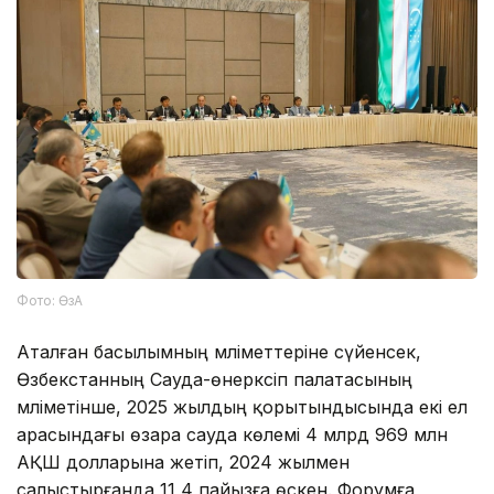
Фото: ӨзА
Аталған басылымның мәліметтеріне сүйенсек,
Өзбекстанның Сауда-өнеркәсіп палатасының
мәліметінше, 2025 жылдың қорытындысында екі ел
арасындағы өзара сауда көлемі 4 млрд 969 млн
АҚШ долларына жетіп, 2024 жылмен
салыстырғанда 11,4 пайызға өскен. Форумға