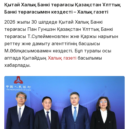
Қытай Халық Банкі төрағасы Қазақстан Ұлттық
Банкі төрағасымен кездесті – Халық газеті
2026 жылы 30 шілдеде Қытай Халық Банкі
төрағасы Пан Гуншэн Қазақстан Ұлттық Банкі
төрағасы Т.Сүлейменовпен және Қаржы нарығын
реттеу және дамыту агенттігінің басшысы
М.Әбілқасымовамен кездесті. Бұл туралы осы
аптада Қытайдың
Халық газеті
басылымы
хабарлады.