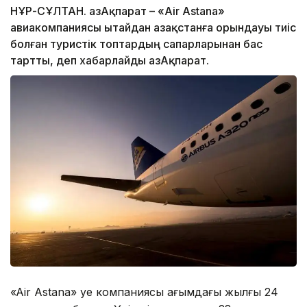
НҰР-СҰЛТАН. ҚазАқпарат – «Air Astana»
авиакомпаниясы Қытайдан Қазақстанға орындауы тиіс
болған туристік топтардың сапарларынан бас
тартты, деп хабарлайды ҚазАқпарат.
«Air Astana» әуе компаниясы ағымдағы жылғы 24