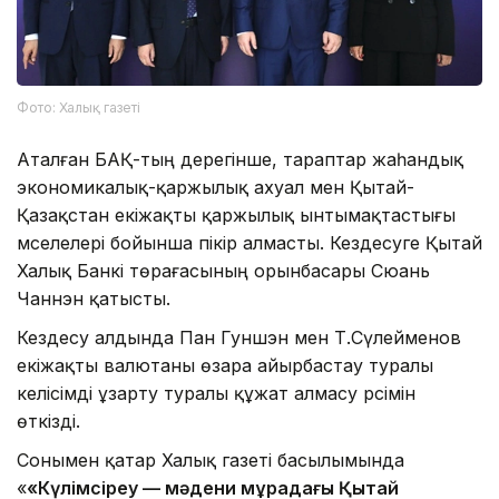
Фото: Халық газеті
Аталған БАҚ-тың дерегінше, тараптар жаһандық
экономикалық-қаржылық ахуал мен Қытай-
Қазақстан екіжақты қаржылық ынтымақтастығы
мәселелері бойынша пікір алмасты. Кездесуге Қытай
Халық Банкі төрағасының орынбасары Сюань
Чаннэн қатысты.
Кездесу алдында Пан Гуншэн мен Т.Сүлейменов
екіжақты валютаны өзара айырбастау туралы
келісімді ұзарту туралы құжат алмасу рәсімін
өткізді.
Сонымен қатар Халық газеті басылымында
«
«Күлімсіреу — мәдени мұрадағы Қытай