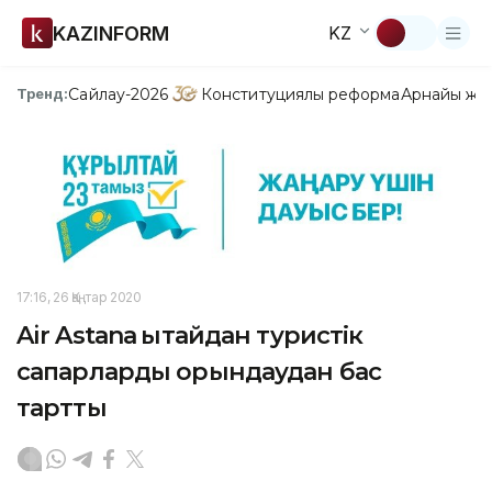
KAZINFORM
KZ
Сайлау-2026
Конституциялық реформа
Арнайы жо
Тренд:
17:16, 26 Қаңтар 2020
Air Astana Қытайдан туристік
сапарларды орындаудан бас
тартты