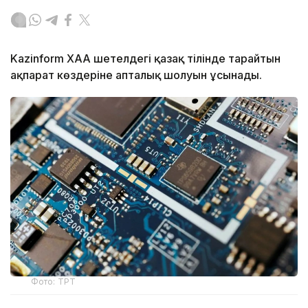
Kazinform ХАА шетелдегі қазақ тілінде тарайтын
ақпарат көздеріне апталық шолуын ұсынады.
Фото: ТРТ