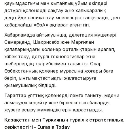
қауымдастығы мен қытайлық ұйым өкілдері
дәстүрлі қолөнерді сақтау және халықаралық
деңгейде насихаттау мәселелерін талқылады, деп
хабарлайды «ӨзА» ақпарат агенттігі.
Хабарламада айтылуынша, делегация мүшелері
Самарқанд, Шахрисабз және Марғилан
қалаларындағы қолөнер орталықтарын аралап,
жібек тоқу, дәстүрлі технологиялар және
шеберлердің тәжірибесімен танысты. Олар
Өзбекстанның қолөнер мұрасына жоғары баға
беріп, ынтымақтастықты жалғастыруға
қызығушылық білдірді.
Тараптар ұлттық қолөнерді әлемге таныту, мәдени
алмасуды кеңейту және бірлескен жобаларды
жүзеге асыру мүмкіндіктерін қарастырды.
Қазақстан мен Түркияның түркілік стратегиялық
серіктестігі – Eurasia Today