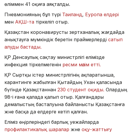
өліммен 41 оқиға аяқталды.
Пневмонияның бұл түрі
Таиланд
,
Еуропа елдері
мен
АҚШ-та
тіркеліп отыр.
Қазақстан коронавирусты зертханалық жағдайда
анықтауға мүмкіндік беретін праймерлерді
сатып
алуды бастады.
ҚР Денсаулық сақтау министрлігі елімізде
инфекция тіркелмегенін
ресми мәлім етті.
ҚР Сыртқы істер министрлігінің ақпаратынша,
карантинге жабылған Қытайдың Ухан қаласында
бүгінде Қазақстаннан
230 студент оқиды.
Олардың
98-і ғана қалада қалып отыр. Қалғандары
демалыстың басталуына байланысты Қазақстанға
және басқа да елдерге кетіп қалған.
Еліміз өңірлеріндегі барлық әуежайларда
профилактикалық шаралар
және
оқу-жаттығу