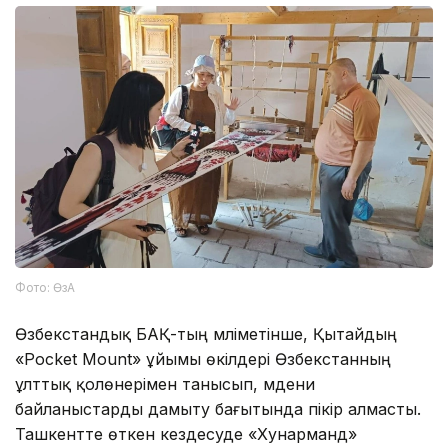
Фото: ӨзА
Өзбекстандық БАҚ-тың мәліметінше, Қытайдың
«Pocket Mount» ұйымы өкілдері Өзбекстанның
ұлттық қолөнерімен танысып, мәдени
байланыстарды дамыту бағытында пікір алмасты.
Ташкентте өткен кездесуде «Хунарманд»