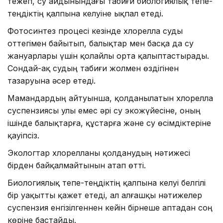
тежеп, су айдынындағы табиғи биологиялық тепе-
теңдіктің қалпына келуіне ықпал етеді.
Фотосинтез процесі кезінде хлорелла суды
оттегімен байытып, балықтар мен басқа да су
жануарлары үшін қолайлы орта қалыптастырады.
Сондай-ақ судың табиғи жолмен өздігінен
тазаруына әсер етеді.
Мамандардың айтуынша, қолданылатын хлорелла
суспензиясы улы емес әрі су экожүйесіне, оның
ішінде балықтарға, құстарға және су өсімдіктеріне
қауіпсіз.
Экологтар хлорелланы қолданудың нәтижесі
бірден байқалмайтынын атап өтті.
Биологиялық тепе-теңдіктің қалпына келуі белгілі
бір уақытты қажет етеді, ал алғашқы нәтижелер
суспензия енгізілгеннен кейін бірнеше аптадан соң
көріне бастайды.