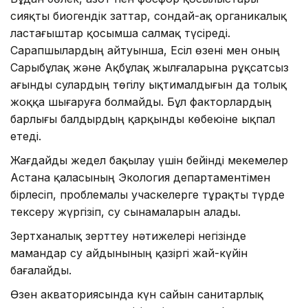
сияқты биогендік заттар, сондай-ақ органикалық
ластағыштар қосымша салмақ түсіреді.
Сарапшылардың айтуынша, Есіл өзені мен оның
Сарыбұлақ және Ақбұлақ жылғаларына рұқсатсыз
ағынды сулардың төгілу ықтималдығын да толық
жоққа шығаруға болмайды. Бұл факторлардың
барлығы балдырдың қарқынды көбеюіне ықпал
етеді.
Жағдайды жедел бақылау үшін бейінді мекемелер
Астана қаласының Экология департаментімен
бірлесіп, проблемалы учаскелерге тұрақты түрде
тексеру жүргізіп, су сынамаларын алады.
Зертханалық зерттеу нәтижелері негізінде
мамандар су айдынының қазіргі жай-күйін
бағалайды.
Өзен акваториясында күн сайын санитарлық