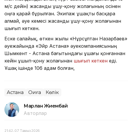
м/с дейін) жасанды ұшу-қону жолағының осінен
оңға қарай бұрылған. Экипаж ұшақты басқара
алмай, әуе кемесі жасанды ұшу-қону жолағынан
шығып кеткен.
Еске салайық, өткен жылы «Нұрсұлтан Назарбаев»
әуежайында «Эйр Астана» әуекомпаниясының
Шымкент - Астана бағытындағы ұшағы қонғаннан
кейін ұшып-қону жолағынан
шығып кеткен
еді.
Ұшақ ішінде 106 адам болған,
Астана
Оқиға
Көлік
Марлан Жиембай
Авторлар
21:42, 07 Тамыз 2026