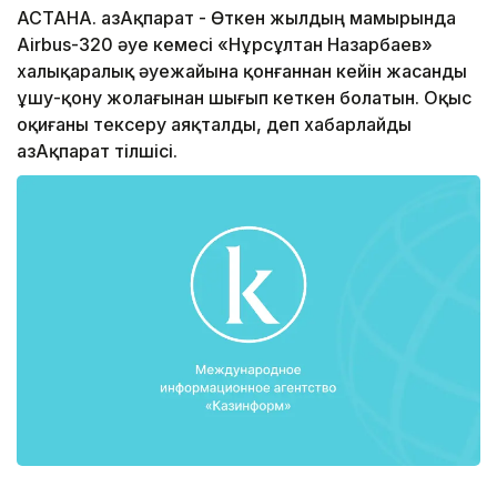
АСТАНА. ҚазАқпарат - Өткен жылдың мамырында
Airbus-320 әуе кемесі «Нұрсұлтан Назарбаев»
халықаралық әуежайына қонғаннан кейін жасанды
ұшу-қону жолағынан шығып кеткен болатын. Оқыс
оқиғаны тексеру аяқталды, деп хабарлайды
ҚазАқпарат тілшісі.