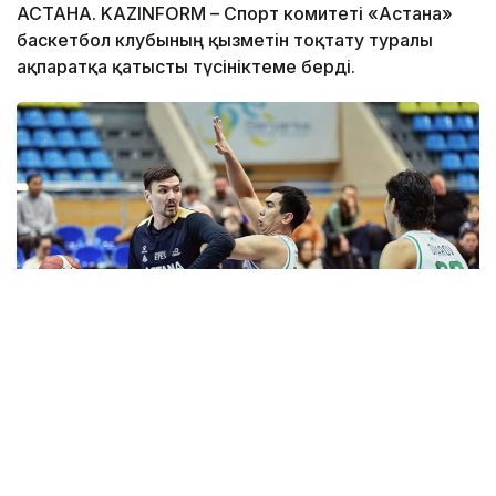
АСТАНА. KAZINFORM – Спорт комитеті «Астана»
баскетбол клубының қызметін тоқтату туралы
ақпаратқа қатысты түсініктеме берді.
Фото: astanabasket.kz
Спорт және дене шынықтыру істері комитетінің
төрағасы Руслан Есеналиннің мәліметінше соңғы