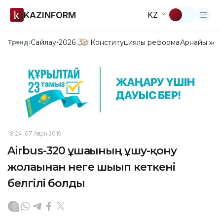
KAZINFORM
KZ
Сайлау-2026
Конституциялық реформа
Арнайы жо
Тренд:
18:24, 07 Ақпан 2019
Airbus-320 ұшағының ұшу-қону
жолағынан неге шығып кеткені
белгілі болды