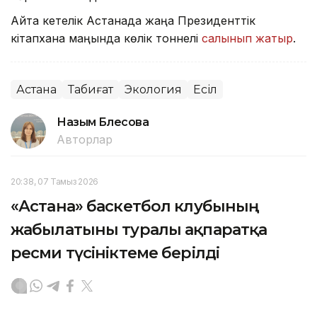
Айта кетелік Астанада жаңа Президенттік
кітапхана маңында көлік тоннелі
салынып жатыр
.
Астана
Табиғат
Экология
Есіл
Назым Бөлесова
Авторлар
20:38, 07 Тамыз 2026
«Астана» баскетбол клубының
жабылатыны туралы ақпаратқа
ресми түсініктеме берілді