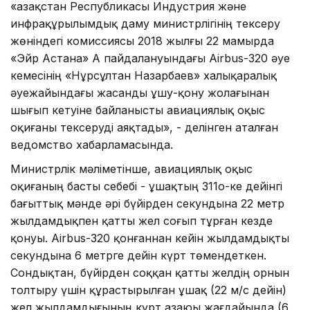
«Қазақстан Республикасы Индустрия және
инфрақұрылымдық даму министрлігінің тексеру
жөніндегі комиссиясы 2018 жылғы 22 мамырда
«Эйр Астана» АҚ пайдалануындағы Airbus-320 әуе
кемесінің «Нұрсұлтан Назарбаев» халықаралық
әуежайындағы жасанды ұшу-қону жолағынан
шығып кетуіне байланысты авиациялық оқыс
оқиғаны тексеруді аяқтады», - делінген аталған
ведомство хабарламасында.
Министрлік мәліметінше, авиациялық оқыс
оқиғаның басты себебі - ұшақтың 311о-ке дейінгі
бағыттық мәнде әрі бүйірден секундына 22 метр
жылдамдықпен қатты жел соғып тұрған кезде
қонуы. Airbus-320 қонғаннан кейін жылдамдықты
секундына 6 метрге дейін күрт төмендеткен.
Сондықтан, бүйірден соққан қатты желдің орнын
толтыру үшін құрастырылған ұшақ (22 м/с дейін)
жел жылдамдығының күрт азаюы жағдайында (6