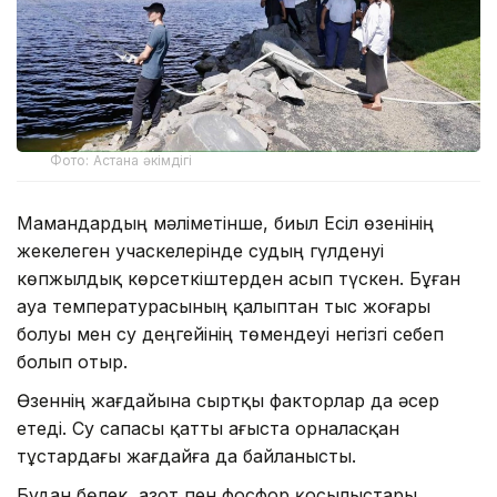
Фото: Астана әкімдігі
Мамандардың мәліметінше, биыл Есіл өзенінің
жекелеген учаскелерінде судың гүлденуі
көпжылдық көрсеткіштерден асып түскен. Бұған
ауа температурасының қалыптан тыс жоғары
болуы мен су деңгейінің төмендеуі негізгі себеп
болып отыр.
Өзеннің жағдайына сыртқы факторлар да әсер
етеді. Су сапасы қатты ағыста орналасқан
тұстардағы жағдайға да байланысты.
Бұдан бөлек, азот пен фосфор қосылыстары