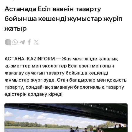
Астанада Есіл өзенін тазарту
бойынша кешенді жұмыстар жүріп
жатыр
АСТАНА. KAZINFORM — Жаз мезгілінде қалалық
қызметтер мен экологтер Есіл өзені мен оның
жағалау аумағын тазарту бойынша кешенді
жұмыстар жүргізуде. Оған балдырлар мен қоқысты
тазарту, сондай-ақ заманауи биологиялық тазарту
әдістерін қолдану кіреді.