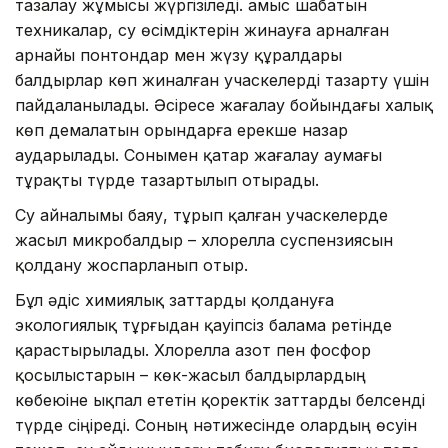
тазалау жұмысы жүргізіледі. Қамыс шабатын
техникалар, су өсімдіктерін жинауға арналған
арнайы понтондар мен жүзу құралдары
балдырлар көп жиналған учаскелерді тазарту үшін
пайдаланылады. Әсіресе жағалау бойындағы халық
көп демалатын орындарға ерекше назар
аударылады. Сонымен қатар жағалау аумағы
тұрақты түрде тазартылып отырады.
Су айналымы баяу, тұрып қалған учаскелерде
жасыл микробалдыр – хлорелла суспензиясын
қолдану жоспарланып отыр.
Бұл әдіс химиялық заттарды қолдануға
экологиялық тұрғыдан қауіпсіз балама ретінде
қарастырылады. Хлорелла азот пен фосфор
қосылыстарын – көк-жасыл балдырлардың
көбеюіне ықпал ететін қоректік заттарды белсенді
түрде сіңіреді. Соның нәтижесінде олардың өсуін