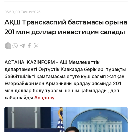
05:50, 09 Тамыз 2026
АҚШ Транскаспий бастамасы қорына
201 млн доллар инвестиция салады
АСТАНА. KAZINFORM – АҚШ Мемлекеттік
департаменті Оңтүстік Кавказда берік әрі тұрақты
бейбітшілікті қамтамасыз етуге күш салып жатқан
Әзербайжан мен Арменияны қолдау аясында 201
млн доллар бөлу туралы шешім қабылдады, деп
хабарлайды
Анадолу
.