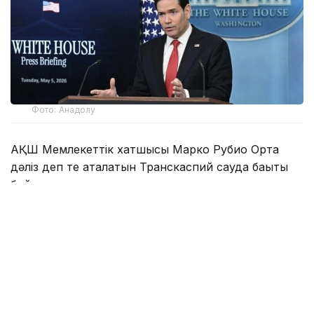
Фото: Анадолу
АҚШ Мемлекеттік хатшысы Марко Рубио Орта
дәліз деп те аталатын Транскаспий сауда бағыты
бойындағы жеке сектор инвестицияларына қолдау
көрсететін Транскаспий бастамасы қорының
құрылғанын мәлімдеді.
Әзербайжан мен Армения арасындағы бейбіт
келісімдердің бірінші жылдығына орай мәлімдеме
жасаған Рубио жаңа директорлар кеңесі
құрылғаннан және АҚШ үкіметі 201 млн доллар