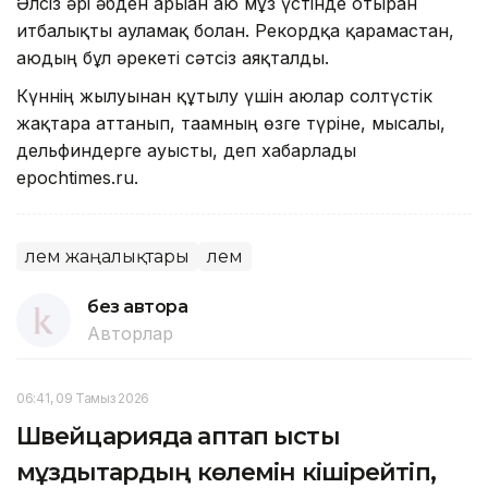
Әлсіз әрі әбден арыған аю мұз үстінде отырған
итбалықты ауламақ болған. Рекордқа қарамастан,
аюдың бұл әрекеті сәтсіз аяқталды.
Күннің жылуынан құтылу үшін аюлар солтүстік
жақтарға аттанып, тағамның өзге түріне, мысалы,
дельфиндерге ауысты, деп хабарлады
epochtimes.ru.
Әлем жаңалықтары
Әлем
без автора
Авторлар
06:41, 09 Тамыз 2026
Швейцарияда аптап ыстық
мұздықтардың көлемін кішірейтіп,