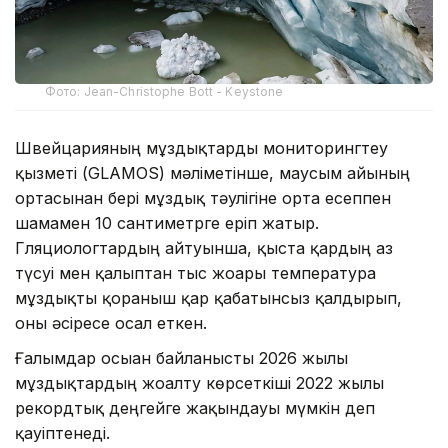
Фото: Jean-Christophe Bott - Keystone
Швейцарияның мұздықтарды мониторингтеу
қызметі (GLAMOS) мәліметінше, маусым айының
ортасынан бері мұздық тәулігіне орта есеппен
шамамен 10 сантиметрге еріп жатыр.
Гляциологтардың айтуынша, қыста қардың аз
түсуі мен қалыптан тыс жоғары температура
мұздықты қорғаныш қар қабатынсыз қалдырып,
оны әсіресе осал еткен.
Ғалымдар осыған байланысты 2026 жылы
мұздықтардың жоғалту көрсеткіші 2022 жылғы
рекордтық деңгейге жақындауы мүмкін деп
қауіптенеді.