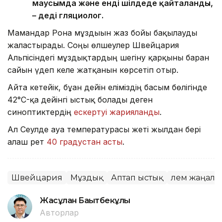
маусымда және енді шілдеде қайталанды,
– деді гляциолог.
Мамандар Рона мұздығын жаз бойы бақылауды
жалғастырады. Соңғы өлшеулер Швейцария
Альпісіндегі мұздықтардың шегіну қарқыны барған
сайын үдеп келе жатқанын көрсетіп отыр.
Айта кетейік, бұған дейін еліміздің басым бөлігінде
42°C-қа дейінгі ыстық болады деген
синоптиктердің
ескертуі жарияланды
.
Ал Сеулде ауа температурасы жеті жылдан бері
алғаш рет
40 градустан асты
.
Швейцария
Мұздық
Аптап ыстық
Әлем жаңал
Жасұлан Бақытбекұлы
Авторлар