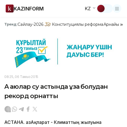
KAZINFORM
KZ
Сайлау-2026
Конституциялық реформа
Арнайы жо
Тренд:
08:25, 06 Тамыз 2015
Ақ аюлар су астында ұзақ болудан
рекорд орнатты
АСТАНА. ҚазАқпарат - Климаттың жылуына