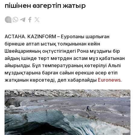
пішінен өзгертіп жатыр
АСТАНА. KAZINFORM – Еуропаны шарпыған
бірнеше аптап ыстық толқынынан кейін
Швейцарияның оңтүстігіндегі Рона мұздығы бір
айдың ішінде төрт метрден астам мұз қабатынан
айырылды. Бұл температураның көтерілуі Альпі
мұздықтарына барған сайын ерекше әсер етіп
жатқанын көрсетеді, деп хабарлайды
Еuronews
.