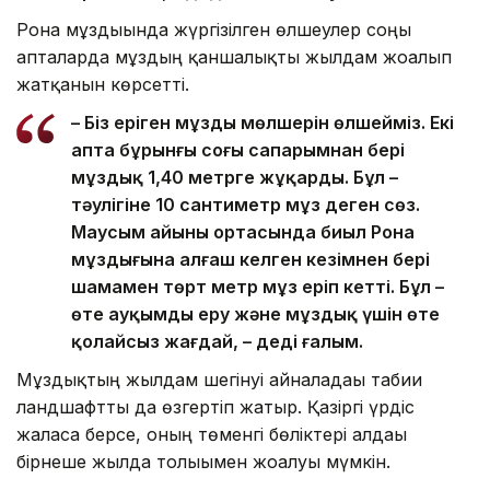
Рона мұздығында жүргізілген өлшеулер соңғы
апталарда мұздың қаншалықты жылдам жоғалып
жатқанын көрсетті.
– Біз еріген мұздың мөлшерін өлшейміз. Екі
апта бұрынғы соңғы сапарымнан бері
мұздық 1,40 метрге жұқарды. Бұл –
тәулігіне 10 сантиметр мұз деген сөз.
Маусым айының ортасында биыл Рона
мұздығына алғаш келген кезімнен бері
шамамен төрт метр мұз еріп кетті. Бұл –
өте ауқымды еру және мұздық үшін өте
қолайсыз жағдай, – деді ғалым.
Мұздықтың жылдам шегінуі айналадағы табиғи
ландшафтты да өзгертіп жатыр. Қазіргі үрдіс
жалғаса берсе, оның төменгі бөліктері алдағы
бірнеше жылда толығымен жоғалуы мүмкін.