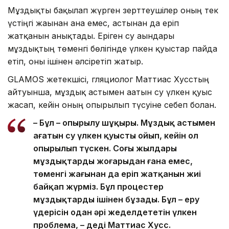
Мұздықты бақылап жүрген зерттеушілер оның тек
үстіңгі жағынан ғана емес, астынан да еріп
жатқанын анықтады. Еріген су ағындары
мұздықтың төменгі бөлігінде үлкен қуыстар пайда
етіп, оны ішінен әлсіретіп жатыр.
GLAMOS жетекшісі, гляциолог Маттиас Хусстың
айтуынша, мұздық астымен ағатын су үлкен қуыс
жасап, кейін оның опырылып түсуіне себеп болған.
– Бұл – опырылу шұңқыры. Мұздық астымен
ағатын су үлкен қуысты ойып, кейін ол
опырылып түскен. Соңғы жылдары
мұздықтардың жоғарыдан ғана емес,
төменгі жағынан да еріп жатқанын жиі
байқап жүрміз. Бұл процестер
мұздықтарды ішінен бұзады. Бұл – еру
үдерісін одан әрі жеделдететін үлкен
проблема, – деді Маттиас Хусс.