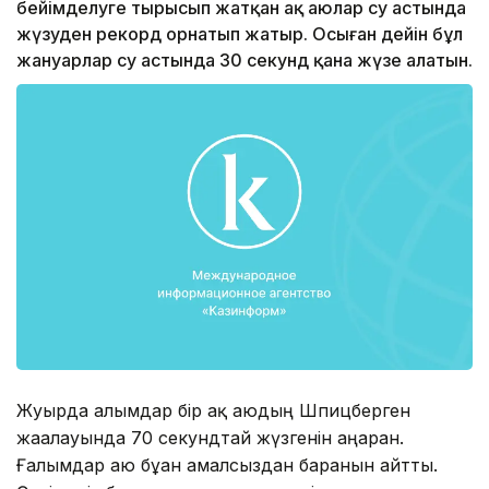
бейімделуге тырысып жатқан ақ аюлар су астында
жүзуден рекорд орнатып жатыр. Осыған дейін бұл
жануарлар су астында 30 секунд қана жүзе алатын.
Жуырда ғалымдар бір ақ аюдың Шпицберген
жағалауында 70 секундтай жүзгенін аңғарған.
Ғалымдар аю бұған амалсыздан барғанын айтты.