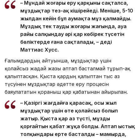
– Мұндай жоғары еру қарқыны сақталса,
мұздықтар тез-ақ кішірейеді. Меніңше, 5-10
жылдан кейін бұл аумақта мұз қалмайды.
Мұздық тек таудың жоғары жағында, ауа
райы салқындау әрі қар көбірек түсетін
бөліктерде ғана сақталады, – деді
Маттиас Хусс.
Ғалымдардың айтуынша, мұздықтар үшін
қолайсыз жағдай жазғы аптап басталмай тұрып-ақ
қалыптасқан. Қыста қардың қалыптан тыс аз
түсуінен мұздықтар әдетте еру процесін
баяулататын қорғаныш қар қабатынан айырылған.
– Қазіргі жағдайға қарасақ, осы жыл
мұздықтар үшін өте қолайсыз болып
жатыр. Қыста қар аз түсті, мұзды
қорғайтын қабат жұқа болды. Аптап ыстық
толқындары ерте басталды – мамырда,