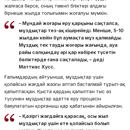
жалғаса берсе, оның төменгі бөліктері алдағы
бірнеше жылда толығымен жоғалуы мүмкін.
– Мұндай жоғары еру қарқыны сақталса,
мұздықтар тез-ақ кішірейеді. Меніңше, 5-10
жылдан кейін бұл аумақта мұз қалмайды.
Мұздық тек таудың жоғары жағында, ауа
райы салқындау әрі қар көбірек түсетін
бөліктерде ғана сақталады, – деді
Маттиас Хусс.
Ғалымдардың айтуынша, мұздықтар үшін
қолайсыз жағдай жазғы аптап басталмай тұрып-ақ
қалыптасқан. Қыста қардың қалыптан тыс аз
түсуінен мұздықтар әдетте еру процесін
баяулататын қорғаныш қар қабатынан айырылған.
– Қазіргі жағдайға қарасақ, осы жыл
мұздықтар үшін өте қолайсыз болып