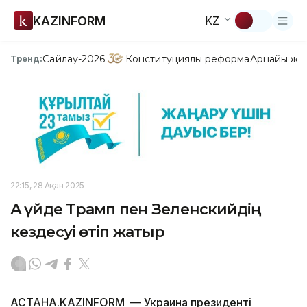
KAZINFORM
KZ
Сайлау-2026
Конституциялық реформа
Арнайы жо
Тренд:
22:15, 28 Ақпан 2025
Ақ үйде Трамп пен Зеленскийдің
кездесуі өтіп жатыр
АСТАНА.KAZINFORM — Украина президенті