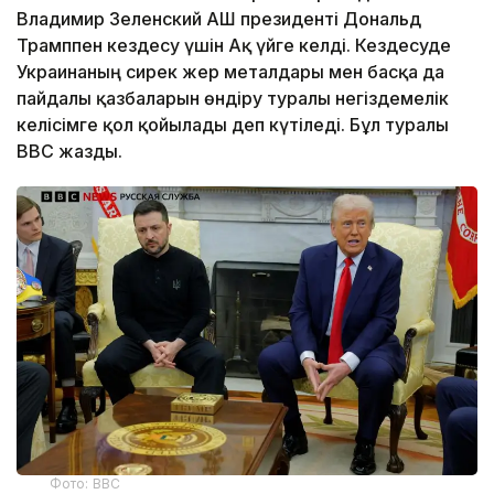
Владимир Зеленский АҚШ президенті Дональд
Трамппен кездесу үшін Ақ үйге келді. Кездесуде
Украинаның сирек жер металдары мен басқа да
пайдалы қазбаларын өндіру туралы негіздемелік
келісімге қол қойылады деп күтіледі. Бұл туралы
BBC жазды.
Фото: BBC