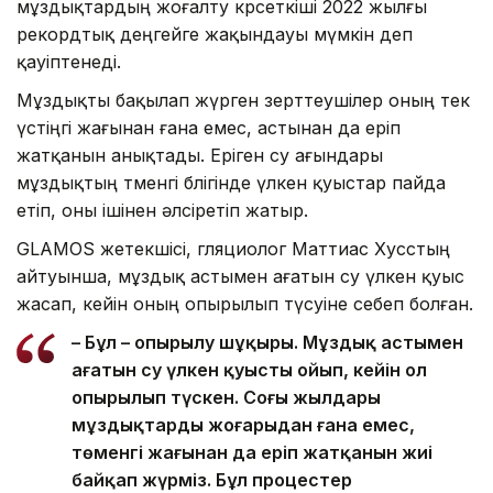
мұздықтардың жоғалту көрсеткіші 2022 жылғы
рекордтық деңгейге жақындауы мүмкін деп
қауіптенеді.
Мұздықты бақылап жүрген зерттеушілер оның тек
үстіңгі жағынан ғана емес, астынан да еріп
жатқанын анықтады. Еріген су ағындары
мұздықтың төменгі бөлігінде үлкен қуыстар пайда
етіп, оны ішінен әлсіретіп жатыр.
GLAMOS жетекшісі, гляциолог Маттиас Хусстың
айтуынша, мұздық астымен ағатын су үлкен қуыс
жасап, кейін оның опырылып түсуіне себеп болған.
– Бұл – опырылу шұңқыры. Мұздық астымен
ағатын су үлкен қуысты ойып, кейін ол
опырылып түскен. Соңғы жылдары
мұздықтардың жоғарыдан ғана емес,
төменгі жағынан да еріп жатқанын жиі
байқап жүрміз. Бұл процестер