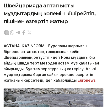
Швейцарияда аптап ыстық
мұздықтардың көлемін кішірейтіп,
пішінен өзгертіп жатыр
АСТАНА. KAZINFORM – Еуропаны шарпыған
бірнеше аптап ыстық толқынынан кейін
Швейцарияның оңтүстігіндегі Рона мұздығы бір
айдың ішінде төрт метрден астам мұз қабатынан
айырылды. Бұл температураның көтерілуі Альпі
мұздықтарына барған сайын ерекше әсер етіп
жатқанын көрсетеді, деп хабарлайды
Еuronews
.