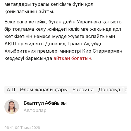
металдары туралы келісімге бүгін қол
қойылатынын айтты.
Еске сала кетейік, бұған дейін Украинаға қатысты
бір тоқтамға келу жөніндегі келісімге жақында қол
жеткізетінін немесе мүлде жүзеге аспайтынын
АҚШ президенті Дональд Трамп Ақ үйде
Ұлыбритания премьер-министрі Кир Стармермен
кездесуі барысында
айтқан болатын
.
АҚШ
Әлем жаңалықтары
Украина
Дональд Тр
Бақытгүл Абайқызы
Авторлар
06:41, 09 Тамыз 2026