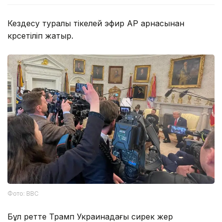
Кездесу туралы тікелей эфир AP арнасынан
көрсетіліп жатыр.
Фото: BBC
Бұл ретте Трамп Украинадағы сирек жер