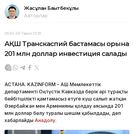
Жасұлан Бақытбекұлы
Авторлар
05:50, 09 Тамыз 2026
АҚШ Транскаспий бастамасы қорына
201 млн доллар инвестиция салады
АСТАНА. KAZINFORM – АҚШ Мемлекеттік
департаменті Оңтүстік Кавказда берік әрі тұрақты
бейбітшілікті қамтамасыз етуге күш салып жатқан
Әзербайжан мен Арменияны қолдау аясында 201
млн доллар бөлу туралы шешім қабылдады, деп
хабарлайды
Анадолу
.