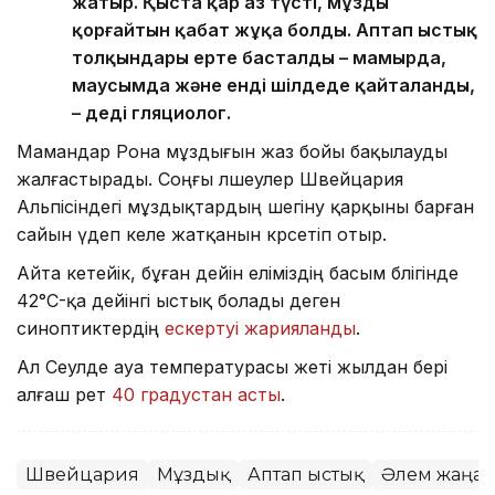
жатыр. Қыста қар аз түсті, мұзды
қорғайтын қабат жұқа болды. Аптап ыстық
толқындары ерте басталды – мамырда,
маусымда және енді шілдеде қайталанды,
– деді гляциолог.
Мамандар Рона мұздығын жаз бойы бақылауды
жалғастырады. Соңғы өлшеулер Швейцария
Альпісіндегі мұздықтардың шегіну қарқыны барған
сайын үдеп келе жатқанын көрсетіп отыр.
Айта кетейік, бұған дейін еліміздің басым бөлігінде
42°C-қа дейінгі ыстық болады деген
синоптиктердің
ескертуі жарияланды
.
Ал Сеулде ауа температурасы жеті жылдан бері
алғаш рет
40 градустан асты
.
Швейцария
Мұздық
Аптап ыстық
Әлем жаңал