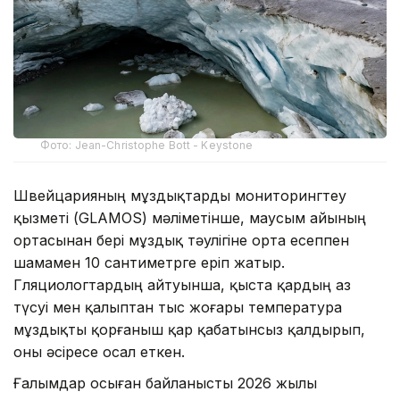
Фото: Jean-Christophe Bott - Keystone
Швейцарияның мұздықтарды мониторингтеу
қызметі (GLAMOS) мәліметінше, маусым айының
ортасынан бері мұздық тәулігіне орта есеппен
шамамен 10 сантиметрге еріп жатыр.
Гляциологтардың айтуынша, қыста қардың аз
түсуі мен қалыптан тыс жоғары температура
мұздықты қорғаныш қар қабатынсыз қалдырып,
оны әсіресе осал еткен.
Ғалымдар осыған байланысты 2026 жылы