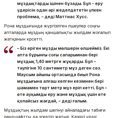
мұздықтарды ішінен бұзады. Бұл – еру
үдерісін одан әрі жеделдететін үлкен
проблема, – деді Маттиас Хусс.
Рона мұздығында жүргізілген өлшеулер соңғы
апталарда мұздың қаншалықты жылдам жоғалып
жатқанын көрсетті.
– Біз еріген мұздың мөлшерін өлшейміз. Екі
апта бұрынғы соңғы сапарымнан бері
мұздық 1,40 метрге жұқарды. Бұл –
тәулігіне 10 сантиметр мұз деген сөз.
Маусым айының ортасында биыл Рона
мұздығына алғаш келген кезімнен бері
шамамен төрт метр мұз еріп кетті. Бұл –
өте ауқымды еру және мұздық үшін өте
қолайсыз жағдай, – деді ғалым.
Мұздықтың жылдам шегінуі айналадағы табиғи
ландшафтты да өзгертіп жатыр. Қазіргі үрдіс