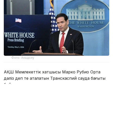
Фото: Анадолу
АҚШ Мемлекеттік хатшысы Марко Рубио Орта
дәліз деп те аталатын Транскаспий сауда бағыты
бойындағы жеке сектор инвестицияларына қолдау
көрсететін Транскаспий бастамасы қорының
құрылғанын мәлімдеді.
Әзербайжан мен Армения арасындағы бейбіт
келісімдердің бірінші жылдығына орай мәлімдеме