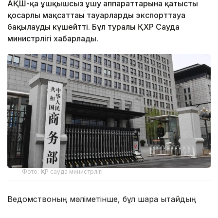
АҚШ-қа ұшқышсыз ұшу аппараттарына қатысты
қосарлы мақсаттағы тауарларды экспорттауға
бақылауды күшейтті. Бұл туралы ҚХР Сауда
министрлігі хабарлады.
Фото: ҚХР cауда министрлігі
Ведомствоның мәліметінше, бұл шара Қытайдың
ұлттық қауіпсіздігі мен мүдделерін қорғау, сондай-