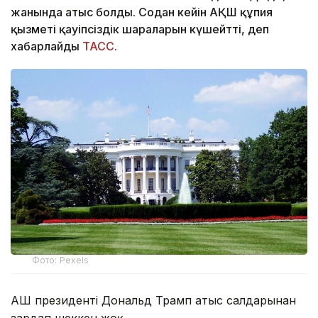
жанында атыс болды. Содан кейін АҚШ құпия
қызметі қауіпсіздік шараларын күшейтті, деп
хабарлайды
ТАСС
.
Фото: Pexels
АҚШ президенті Дональд Трамп атыс салдарынан
зардап шеккен жоқ.