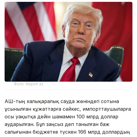
Фото: Report.az
АҚШ-тың халықаралық сауда жөніндегі сотына
ұсынылған құжаттарға сәйкес, импорттаушыларға
осы уақытқа дейін шамамен 100 млрд доллар
аударылған. Бұл заңсыз деп танылған баж
салығынан бюджетке түскен 166 млрд доллардың