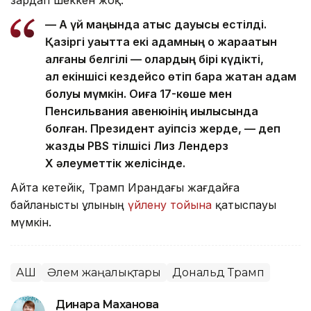
— Ақ үй маңында атыс дауысы естілді.
Қазіргі уақытта екі адамның оқ жарақатын
алғаны белгілі — олардың бірі күдікті,
ал екіншісі кездейсоқ өтіп бара жатқан адам
болуы мүмкін. Оқиға 17-көше мен
Пенсильвания авенюінің қиылысында
болған. Президент қауіпсіз жерде, — деп
жазды PBS тілшісі Лиз Лендерз
X әлеуметтік желісінде.
Айта кетейік, Трамп Ирандағы жағдайға
байланысты ұлының
үйлену тойына
қатыспауы
мүмкін.
АҚШ
Әлем жаңалықтары
Дональд Трамп
Динара Маханова