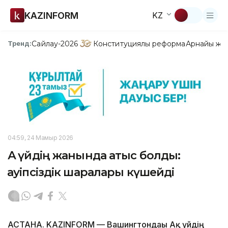
KAZINFORM
KZ
Сайлау-2026
Конституциялық реформа
Арнайы жо
Тренд:
04:59, 24 Мамыр 2026
Ақ үйдің жанында атыс болды:
қауіпсіздік шаралары күшейді
АСТАНА. KAZINFORM — Вашингтондағы Ақ үйдің