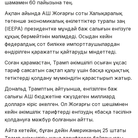
шамамен 60 пайызына тең.
Ақпан айында АҚШ Жоғарғы соты Халықаралық
төтенше экономикалық өкілеттіктер туралы заң
(IEEPA) президентке мұндай баж салығын енгізуге
құқық бермейтінін мәлімдеді. Осыдан кейін
федералдық сот билікке импорттаушылардан
өндірілген қаражатты қайтаруды міндеттеді.
Соған қарамастан, Трамп әкімшілігі осыған ұқсас
тариф саясатын сақтап қалу үшін басқа құқықтық
тетіктерді қолдану мүмкіндігін қарастырып жатыр.
Дональд Трамптың айтуынша, енгізілген баж
салығы АҚШ бюджетіне «жүздеген миллиард
доллар» кіріс әкелген. Ол Жоғарғы сот шешімінен
кейін әкімшілік тарифтерді енгізудің «басқа тәсілін»
қолдануға мәжбүр болғанын айтты.
Айта кетейік, бұған дейін Американың 25 штаты