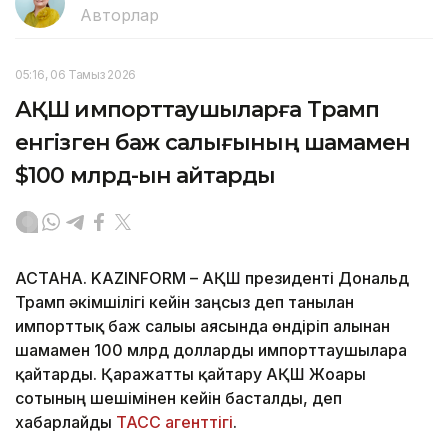
Авторлар
05:16, 06 Тамыз 2026
АҚШ импорттаушыларға Трамп
енгізген баж салығының шамамен
$100 млрд-ын қайтарды
АСТАНА. KAZINFORM – АҚШ президенті Дональд
Трамп әкімшілігі кейін заңсыз деп танылған
импорттық баж салығы аясында өндіріп алынған
шамамен 100 млрд долларды импорттаушыларға
қайтарды. Қаражатты қайтару АҚШ Жоғарғы
сотының шешімінен кейін басталды, деп
хабарлайды
ТАСС агенттігі
.