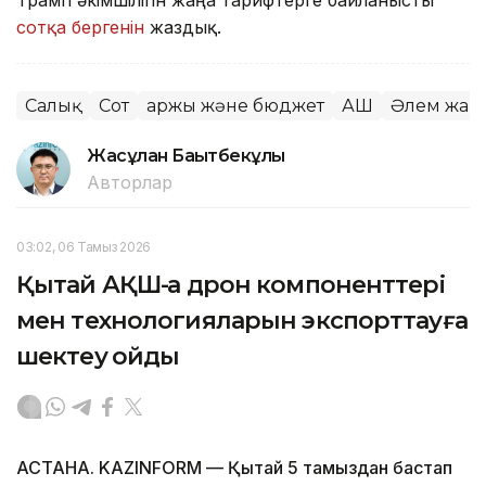
Трамп әкімшілігін жаңа тарифтерге байланысты
сотқа бергенін
жаздық.
Салық
Сот
Қаржы және бюджет
АҚШ
Әлем жаң
Жасұлан Бақытбекұлы
Авторлар
03:02, 06 Тамыз 2026
Қытай АҚШ-қа дрон компоненттері
мен технологияларын экспорттауға
шектеу қойды
АСТАНА. KAZINFORM — Қытай 5 тамыздан бастап