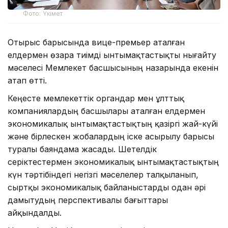
Фото: Үкімет
Отырыс барысында вице-премьер аталған
елдермен өзара тиімді ынтымақтастықты нығайту
мәселесі Мемлекет басшысының назарында екенін
атап өтті.
Кеңесте мемлекеттік органдар мен ұлттық
компаниялардың басшылары аталған елдермен
экономикалық ынтымақтастықтың қазіргі жай-күйі
және бірлескен жобалардың іске асырылу барысы
туралы баяндама жасады. Шетелдік
серіктестермен экономикалық ынтымақтастықтың
күн тәртібіндегі негізгі мәселелер талқыланып,
сыртқы экономикалық байланыстарды одан әрі
дамытудың перспективалы бағыттары
айқындалды.