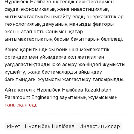
Нұрлыбек Нәлібаев шетелдік серіктестермен
сауда-экономикалық және инвестициялық
ынтымақтастықты нығайту елдің өнеркәсіптік әрі
технологиялық дамуының маңызды факторы
екенін атап өтті. Сонымен қатар
ынтымақтастықтың басым бағыттарын белгіледі.
Кеңес қорытындысы бойынша мемлекеттік
органдар мен ұйымдарға қол жеткізілген
уағдаластықтарды іске асыру жөніндегі жұмысты
күшейту, жаңа бастамаларды айқындау
бағытындағы жұмысты жалғастыру тапсырылды.
Айта кетелік Нұрлыбек Нәлібаев Kazakhstan
Paramount Engineering зауытының жұмысымен
танысқан еді
.
Үкімет
Нұрлыбек Нәлібаев
Инвестициялар