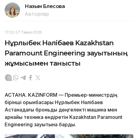
Назым Бөлесова
Авторлар
17:02, 07 Тамыз 2026
Нұрлыбек Нәлібаев Kazakhstan
Paramount Engineering зауытының
жұмысымен танысты
АСТАНА. KAZINFORM — Премьер-министрдің
бірінші орынбасары Нұрлыбек Нәлібаев
Астанадағы броньды дөңгелекті машина мен
арнайы техника өндіретін Kazakhstan Paramount
Engineering зауытына барды.