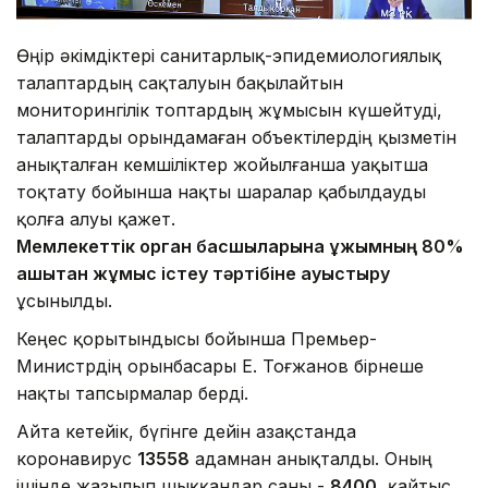
Өңір әкімдіктері санитарлық-эпидемиологиялық
талаптардың сақталуын бақылайтын
мониторингілік топтардың жұмысын күшейтуді,
талаптарды орындамаған объектілердің қызметін
анықталған кемшіліктер жойылғанша уақытша
тоқтату бойынша нақты шаралар қабылдауды
қолға алуы қажет.
Мемлекеттік орган басшыларына ұжымның 80%
қашықтан жұмыс істеу тәртібіне ауыстыру
ұсынылды.
Кеңес қорытындысы бойынша Премьер-
Министрдің орынбасары Е. Тоғжанов бірнеше
нақты тапсырмалар берді.
Айта кетейік, бүгінге дейін Қазақстанда
коронавирус
13558
адамнан анықталды. Оның
ішінде жазылып шыққандар саны -
8400
, қайтыс