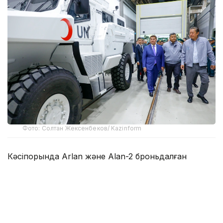
Фото: Солтан Жексенбеков/ Kazinform
Кәсіпорында Arlan және Alan-2 броньдалған
дөңгелекті машиналары, Barys жауынгерлік
броньды көлігінің 4×4, 6×6 және 8×8 өлшеміндегі
модельдері, сондай-ақ, жүзетін әрі дөңгелекті
Terrex-Barys-A 8×8 платформасы шығарылады.