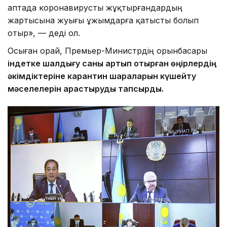
аптада коронавирусты жұқтырғандардың
жартысына жуығы ұжымдарға қатысты болып
отыр», — деді ол.
Осыған орай, Премьер-Министрдің орынбасары
індетке шалдығу саны артып отырған өңірлердің
әкімдіктеріне карантин шараларын күшейту
мәселелерін қарастыруды тапсырды.