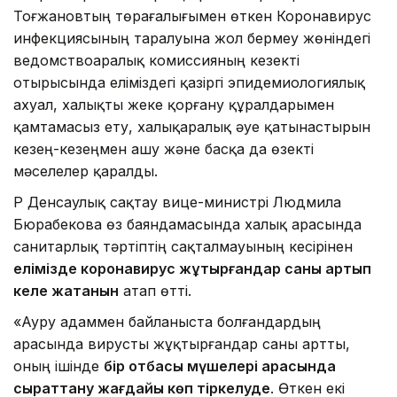
Тоғжановтың төрағалығымен өткен Коронавирус
инфекциясының таралуына жол бермеу жөніндегі
ведомствоаралық комиссияның кезекті
отырысында еліміздегі қазіргі эпидемиологиялық
ахуал, халықты жеке қорғану құралдарымен
қамтамасыз ету, халықаралық әуе қатынастырын
кезең-кезеңмен ашу және басқа да өзекті
мәселелер қаралды.
ҚР Денсаулық сақтау вице-министрі Людмила
Бюрабекова өз баяндамасында халық арасында
санитарлық тәртіптің сақталмауының кесірінен
елімізде коронавирус жұқтырғандар саны артып
келе жатқанын
атап өтті.
«Ауру адаммен байланыста болғандардың
арасында вирусты жұқтырғандар саны артты,
оның ішінде
бір отбасы мүшелері арасында
сырқаттану жағдайы көп тіркелуде
. Өткен екі