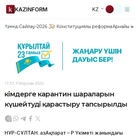
KAZINFORM
KZ
Сайлау-2026
Конституциялық реформа
Арнайы жо
Тренд:
17:37, 11 Маусым 2020
Әкімдерге карантин шараларын
күшейтуді қарастыру тапсырылды
НҰР-СҰЛТАН. ҚазАқпарат – ҚР Үкіметі жанындағы