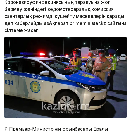
Коронавирус инфекциясының таралуына жол
бермеу жөніндегі ведомствоаралық комиссия
санитарлық режимді күшейту мәселелерін қарады,
деп хабарлайды ҚазАқпарат primeminister.kz сайтына
сілтеме жасап.
ҚР Премьер-Министрінің орынбасары Ералы