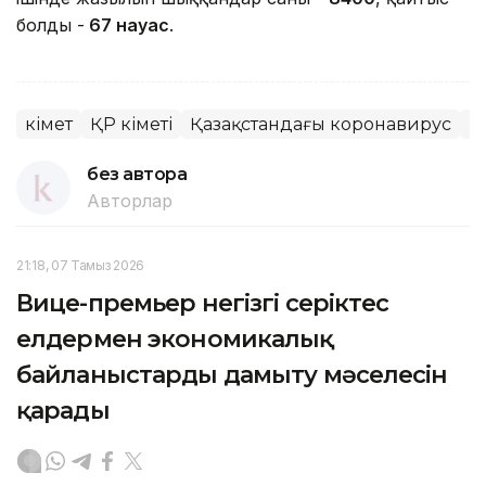
болды -
67 науқас
.
Үкімет
ҚР Үкіметі
Қазақстандағы коронавирус
К
без автора
Авторлар
21:18, 07 Тамыз 2026
Вице-премьер негізгі серіктес
елдермен экономикалық
байланыстарды дамыту мәселесін
қарады