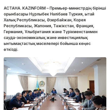
АСТАНА. KAZINFORM – Премьер-министрдің бірінші
орынбасары Нұрлыбек Нәлібаев Түркия, Қытай
Халық Республикасы, Әзербайжан, Корея
Республикасы, Жапония, Тәжікстан, Франция,
Германия, Ұлыбритания және Түрікменстанмен
сауда-экономикалық және инвестициялық
ынтымақтастық мәселелері бойынша кеңес
өткізді.