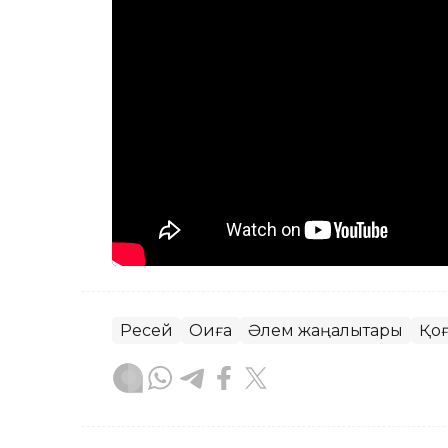
Ресей
Оқиға
Әлем жаңалықтары
Қо