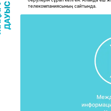
берулерін сұрап келген. Алайда еш 
телекомпаниясының сайтында.