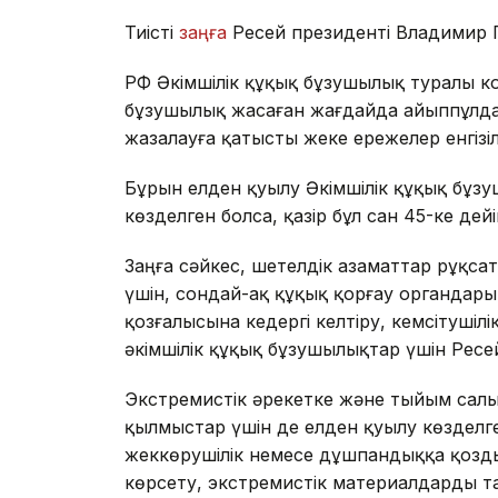
Тиісті
заңға
Ресей президенті Владимир 
РФ Әкімшілік құқық бұзушылық туралы ко
бұзушылық жасаған жағдайда айыппұлдар 
жазалауға қатысты жеке ережелер енгізіл
Бұрын елден қуылу Әкімшілік құқық бұз
көзделген болса, қазір бұл сан 45-ке дейін
Заңға сәйкес, шетелдік азаматтар рұқса
үшін, сондай-ақ құқық қорғау органдары
қозғалысына кедергі келтіру, кемсітушіл
әкімшілік құқық бұзушылықтар үшін Ресе
Экстремистік әрекетке және тыйым салы
қылмыстар үшін де елден қуылу көзделг
жеккөрушілік немесе дұшпандыққа қозд
көрсету, экстремистік материалдарды та