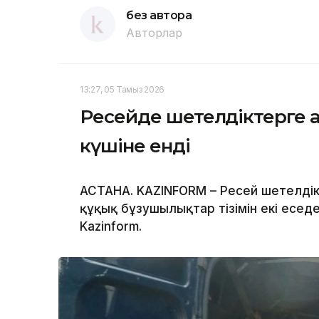
без автора
Авторлар
13:27, 05 Тамыз 2026
Ресейде шетелдіктерге 
күшіне енді
АСТАНА. KAZINFORM – Ресей шетелдік
құқық бұзушылықтар тізімін екі есе
Kazinform.