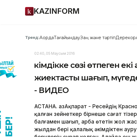
KAZINFORM
Ақорда
Тағайындау
Заң және тәртіп
Дерекқор
Тренд:
02:40, 05 Маусым 2016
Әкімдікке сөзі өтпеген ек
жиектасты шағып, мүгед
- ВИДЕО
АСТАНА. ҚазАқпарат - Ресейдің Красн
қалған зейнеткер бірнеше сағат тізе
балғамен шағып, арба өтетін жол жас
жылдан бері қалалық әкімдіктен аур