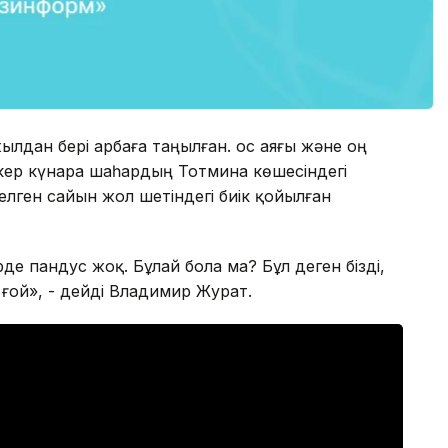
ылдан бері арбаға таңылған. Қос аяғы және оң
ткер күнара шаһардың Тотмина көшесіндегі
келген сайын жол шетіндегі биік қойылған
е пандус жоқ. Бұлай бола ма? Бұл деген бізді,
 ғой», - дейді Владимир Журат.