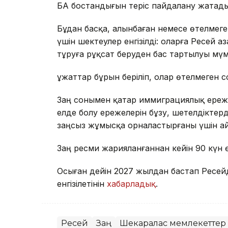
БАҚ бостандығын теріс пайдалану жатады
Бұдан басқа, алынбаған немесе өтелмег
үшін шектеулер енгізілді: оларға Ресей
тұруға рұқсат беруден бас тартылуы мүм
Құжаттар бұрын беріліп, олар өтелмеге
Заң сонымен қатар иммиграциялық ережел
елде болу ережелерін бұзу, шетелдіктерд
заңсыз жұмысқа орналастырғаны үшін а
Заң ресми жарияланғаннан кейін 90 күн ө
Осыған дейін 2027 жылдан бастап Ресей
енгізілетінін
хабарладық
.
Ресей
Заң
Шекаралас мемлекеттер