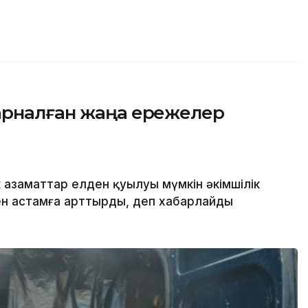
арналған жаңа ережелер
 азаматтар елден қуылуы мүмкін әкімшілік
ден астамға арттырды, деп хабарлайды