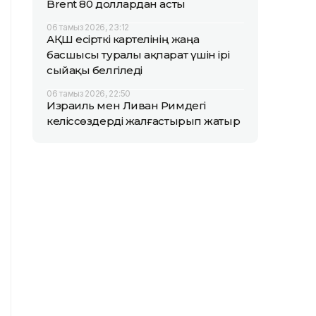
Brent 80 доллардан асты
06 тамыз 2026, 23:12
АҚШ есірткі картелінің жаңа
басшысы туралы ақпарат үшін ірі
сыйақы белгіледі
06 тамыз 2026, 22:50
Израиль мен Ливан Римдегі
келіссөздерді жалғастырып жатыр