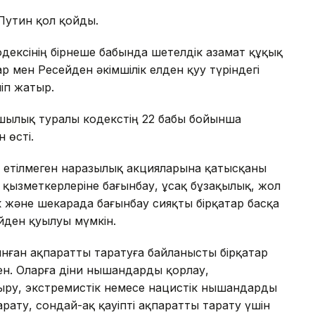
Путин қол қойды.
дексінің бірнеше бабында шетелдік азамат құқық
мен Ресейден әкімшілік елден қуу түріндегі
іп жатыр.
ушылық туралы кодекстің 22 бабы бойынша
 өсті.
т етілмеген наразылық акцияларына қатысқаны
 қызметкерлеріне бағынбау, ұсақ бұзақылық, жол
ік және шекарада бағынбау сияқты бірқатар басқа
йден қуылуы мүмкін.
нған ақпаратты таратуға байланысты бірқатар
ен. Оларға діни нышандарды қорлау,
ыру, экстремистік немесе нацистік нышандарды
рату, сондай-ақ қауіпті ақпаратты тарату үшін