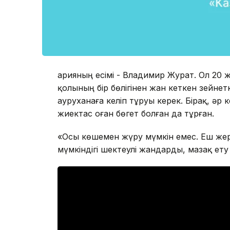
Қарияның есімі - Владимир Журат. Ол 20 ж
қолының бір бөлігінен жан кеткен зейне
ауруханаға келіп тұруы керек. Бірақ, әр 
жиектас оған бөгет болған да тұрған.
«Осы көшемен жүру мүмкін емес. Еш жерд
мүмкіндігі шектеулі жандарды, мазақ ету