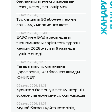
байланысты электр жарығын
кезең-кезеңімен өшірмек
07 тамыз 2026, 01:25
Түркиядағы 5G абоненттерінің
саны 44,5 миллионға жетті
07 тамыз 2026, 00:40
ЕАЭО мен БАӘ арасындағы
экономикалық әріптестік туралы
келісім 2026 жылғы 6 қазанда
күшіне енеді
06 тамыз 2026, 23:52
Газада атыс тоқтағанына
қарамастан, 300 бала көз жұмды —
ЮНИСЕФ
06 тамыз 2026, 23:38
Хуситтер Йемен үкіметі күштерінің
әскери лагерлеріне соққы жасады
06 тамыз 2026, 23:25
Мұнай бағасы қайта көтеріліп,