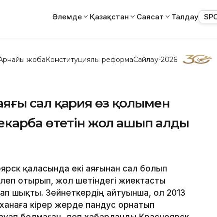
Әлемде
Қазақстан
Саясат
Талдау
SP
Арнайы жоба
Конституциялық реформа
Сайлау-2026
і аяғы сал қария өз қолымен
екарба өтетін жол ашып алды
оярск қаласында екі аяғынан сал болып
рлеп отырып, жол шетіндегі жиектасты
ап шықты. Зейнеткердің айтуынша, ол 2013
уханаға кірер жерде пандус орнатып