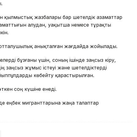
.
ен қылмыстық жазбалары бар шетелдік азаматтар
 азаматтығын алудан, уақытша немесе тұрақты
кін.
н сотталушылық анықталған жағдайда жойылады.
ерді бұзғаны үшін, соның ішінде заңсыз кіру,
ің заңсыз жұмыс істеуі және шетелдіктерді
йыппұлдарды көбейту қарастырылған.
ткен соң күшіне енеді.
де еңбек мигранттарына жаңа талаптар