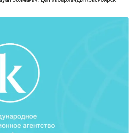
жауап болмаған, деп хабарланды Красноярск