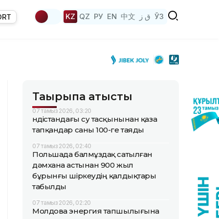
KZ
QZ
РУ
EN
中文
ق ز
ЎЗ
ORT
Тақырыпқа қатысты
07 тамыз 2026, 03:20
Үндістандағы су тасқынынан қаза
тапқандар саны 100-ге таяды
07 тамыз 2026, 02:40
Польшада балмұздақ сатылған
дәмхана астынан 900 жыл
бұрынғы шіркеудің қалдықтары
табылды
07 тамыз 2026, 02:20
Молдова энергия тапшылығына