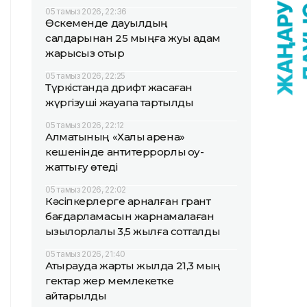
05 тамыз 2026, 22:36
Өскеменде дауылдың
салдарынан 25 мыңға жуық адам
жарықсыз отыр
05 тамыз 2026, 22:25
Түркістанда дрифт жасаған
жүргізуші жауапқа тартылды
05 тамыз 2026, 22:12
Алматының «Халық арена»
кешенінде антитеррорлық оқу-
жаттығу өтеді
05 тамыз 2026, 22:02
Кәсіпкерлерге арналған грант
бағдарламасын жарнамалаған
қызылорлалық 3,5 жылға сотталды
05 тамыз 2026, 21:40
Атырауда жарты жылда 21,3 мың
гектар жер мемлекетке
қайтарылды