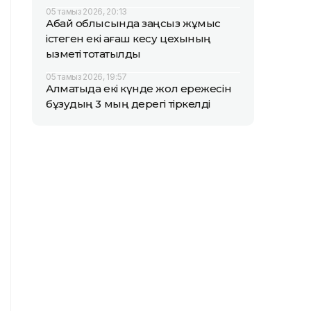
05 тамыз 2026, 20:13
Абай облысында заңсыз жұмыс
істеген екі ағаш кесу цехының
қызметі тоқтатылды
05 тамыз 2026, 19:57
Алматыда екі күнде жол ережесін
бұзудың 3 мың дерегі тіркелді