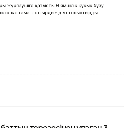
ы жүргізушіге қатысты Әкімшілік құқық бұзу
імшілік хаттама толтырды» деп толықтырды
аттың терезесінен құлаған 3