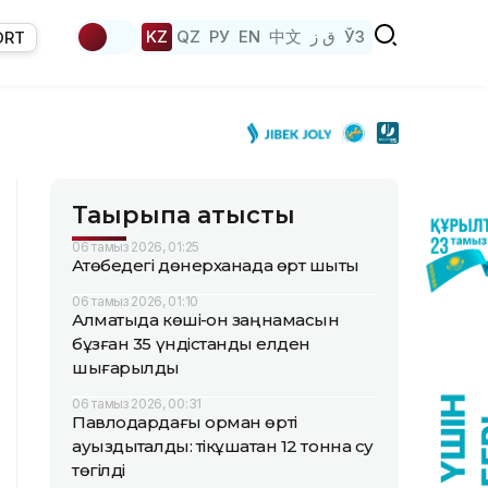
KZ
QZ
РУ
EN
中文
ق ز
ЎЗ
ORT
Тақырыпқа қатысты
06 тамыз 2026, 01:25
Ақтөбедегі дөнерханада өрт шықты
06 тамыз 2026, 01:10
Алматыда көші-қон заңнамасын
бұзған 35 үндістандық елден
шығарылды
06 тамыз 2026, 00:31
Павлодардағы орман өрті
ауыздықталды: тікұшақтан 12 тонна су
төгілді