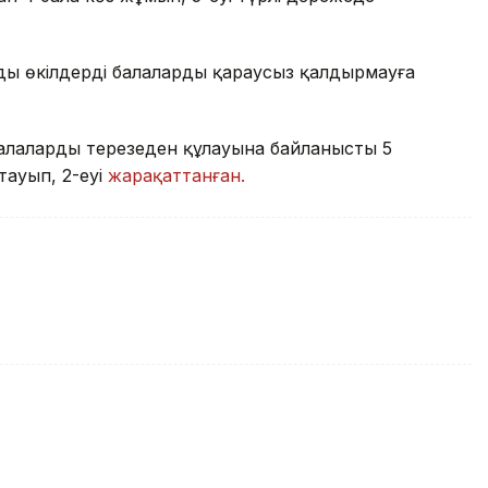
ңды өкілдерді балаларды қараусыз қалдырмауға
лалардың терезеден құлауына байланысты 5
тауып, 2-еуі
жарақаттанған.