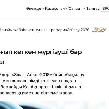
Әлемде
Қазақстан
Саясат
Талдау
SP
Арнайы жоба
Конституциялық реформа
Сайлау-2026
ағып кеткен жүргізуші бар
ды
йлері «Smart Aqkol-2018» бейнебақылау
мен жасөспірімді көлігімен соққан
хабарлайды ҚазАқпарат тілшісі Ақмола
аспасөз қызметіне сілтеме жасап.