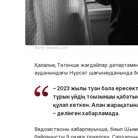
Фото: pexels.com
Қалалық Төтенше жағдайлар департаменті
ауданындағы Нұрсәт шағынауданында бо
– 2023 жылы туған бала ересек
тұрғын үйдің тоғызыншы қабаты
құлап кеткен. Алған жарақатын
– делінген хабарламада.
Ведомствоның хабарлауынша, биыл Шымк
байланысты 9 оқиға тіркелген. Салдарына