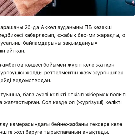
арашаның 26-да Ақкөл ауданының ПБ кезекші
медбикесі хабарласып, «жабық бас-ми жарақты, оң
саусағының байламдарының зақымдануы»
ін айтқан.
ғамбетов көшесі бойымен жүріп келе жатқан
 жүргізушісі жолдың реттелмейтін жаяу жүргіншілер
 дейді ведомстводан.
йтуынша, бала әуелі көлікті өткізіп жібермек болып
 жалғастырған. Сол кезде ол (жүргізуші) көліктің
ылау камерасындағы бейнежазбаны тексере келе
гіншіге жол беруге тырыспағанын анықтады.