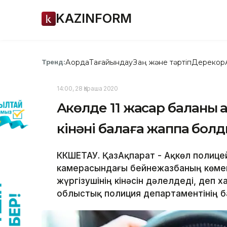
KAZINFORM
Ақорда
Тағайындау
Заң және тәртіп
Дерекқор
Тренд:
14:00, 28 Қараша 2020
Ақкөлде 11 жасар баланы қ
кінәні балаға жаппақ бол
КӨКШЕТАУ. ҚазАқпарат - Ақкөл полице
камерасындағы бейнежазбаның көмегі
жүргізушінің кінәсін дәлелдеді, деп 
облыстық полиция департаментінің б