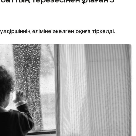
іршіннің өліміне әкелген оқиға тіркелді.