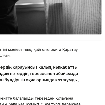
нің мәліметінше, қайғылы оқиға Қаратау
лған.
тердің қарауынсыз қалып, көпқабатты
ндағы пәтердің терезесінен абайсызда
ан бүлдіршін оқиға орнында көз жұмды,
ентте балалардың терезеден құлауына
н 4 бала көз жұмып, 5-еуі түрлі дәрежеде