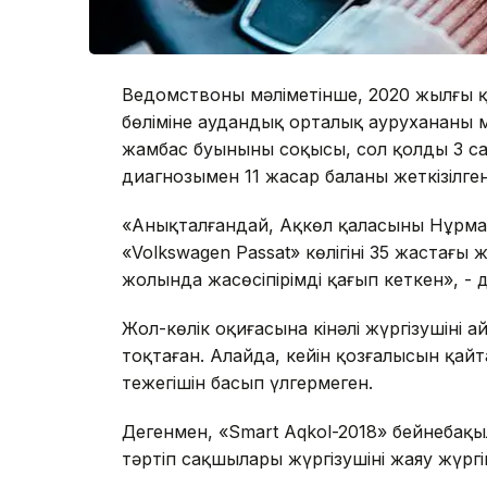
Ведомствоның мәліметінше, 2020 жылғы қ
бөліміне аудандық орталық аурухананың 
жамбас буынының соқысы, сол қолдың 3 
диагнозымен 11 жасар баланың жеткізілген
«Анықталғандай, Ақкөл қаласының Нұрма
«Volkswagen Passat» көлігінің 35 жастағы
жолында жасөсіпірімді қағып кеткен», -
Жол-көлік оқиғасына кінәлі жүргізушінің а
тоқтаған. Алайда, кейін қозғалысын қайта
тежегішін басып үлгермеген.
Дегенмен, «Smart Aqkol-2018» бейнебақ
тәртіп сақшылары жүргізушінің жаяу жүр