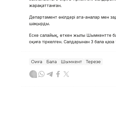
жарақаттанған.
Департамент өкілдері ата-аналар мен за
шақырды.
Еске салайық, өткен жылы Шымкентте ба
оқиға тіркелген. Салдарынан 3 бала қаза 
Оқиға
Бала
Шымкент
Терезе
Сәбит Тастанбек
Авторлар