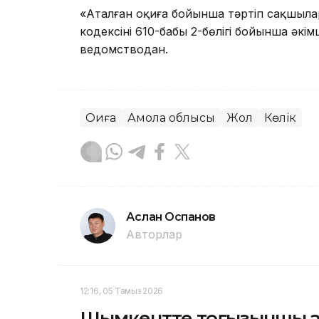
«Аталған оқиға бойынша тәртіп сақшылар
кодексінің 610-бабы 2-бөлігі бойынша әк
ведомстводан.
Оқиға
Ақмола облысы
Жол
Көлік
Аслан Оспанов
Авторлар
12:16, 05 Тамыз 2026
Шымкентте тоғызыншы қаб