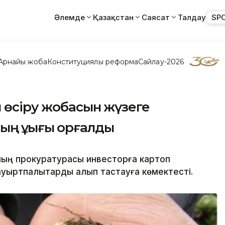
Әлемде
Қазақстан
Саясат
Талдау
SP
Арнайы жоба
Конституциялық реформа
Сайлау-2026
 өсіру жобасын жүзеге
ң құқығы қорғалды
ның прокуратурасы инвесторға картоп
ауыртпалықтарды алып тастауға көмектесті.