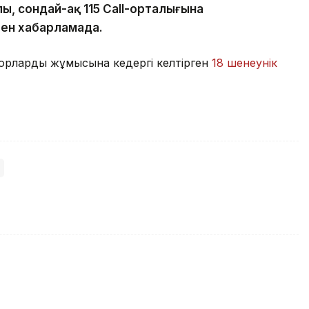
лы, сондай-ақ 115 Call-орталығына
ген хабарламада.
рлардың жұмысына кедергі келтірген
18 шенеунік