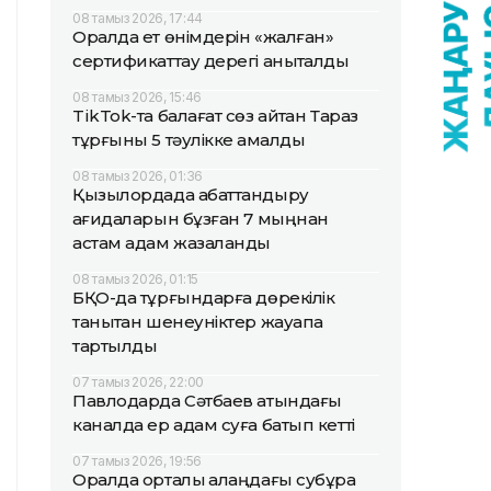
08 тамыз 2026, 17:44
Оралда ет өнімдерін «жалған»
сертификаттау дерегі анықталды
08 тамыз 2026, 15:46
TikTok-та балағат сөз айтқан Тараз
тұрғыны 5 тәулікке қамалды
08 тамыз 2026, 01:36
Қызылордада абаттандыру
қағидаларын бұзған 7 мыңнан
астам адам жазаланды
08 тамыз 2026, 01:15
БҚО-да тұрғындарға дөрекілік
танытқан шенеуніктер жауапқа
тартылды
07 тамыз 2026, 22:00
Павлодарда Сәтбаев атындағы
каналда ер адам суға батып кетті
07 тамыз 2026, 19:56
Оралда орталық алаңдағы субұрқақ