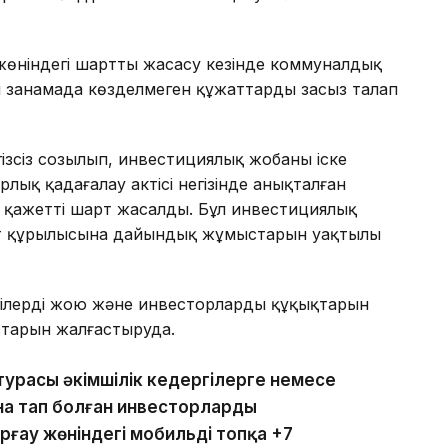
өніндегі шартты жасасу кезінде коммуналдық
 заңнамада көзделмеген құжаттарды заңсыз талап
ізсіз созылып, инвестициялық жобаның іске
рлық қадағалау актісі негізінде анықталған
 қажетті шарт жасалды. Бұл инвестициялық
уыт құрылысына дайындық жұмыстарын уақтылы
гілерді жою және инвесторлардың құқықтарын
старын жалғастыруда.
турасы әкімшілік кедергілерге немесе
на тап болған инвесторларды
ғау жөніндегі мобильді топқа +7