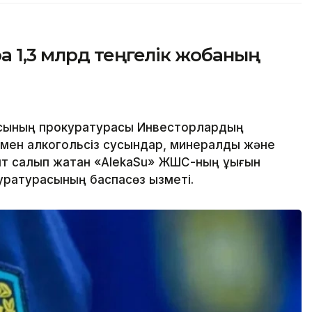
 1,3 млрд теңгелік жобаның
ысының прокуратурасы Инвесторлардың
іруімен алкогольсіз сусындар, минералды және
ыт салып жатқан «AlekaSu» ЖШС-ның құқығын
уратурасының баспасөз қызметі.