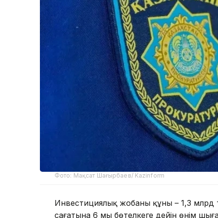
Фото: Мақсат Шағырбаев/ Kazinform
Инвестициялық жобаның құны – 1,3 млрд т
сағатына 6 мың бөтелкеге дейін өнім шыға