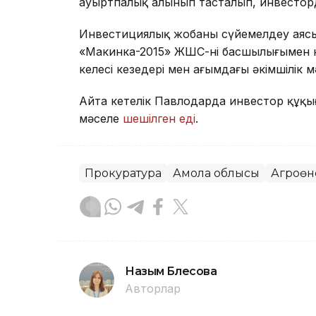
ауыртпалық алынып тасталып, инвесторд
Инвестициялық жобаны сүйемелдеу аясы
«Макинка-2015» ЖШС-нің басшылығымен кө
келесі кезеңдері мен ағымдағы әкімшілік 
Айта кетелік Павлодарда инвестор құқы
мәселе
шешілген еді
.
Прокуратура
Ақмола облысы
Агроөн
Назым Бөлесова
Авторлар