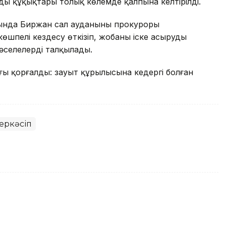
ың құқықтары толық көлемде қалпына келтірілді.
нда Биржан сал ауданының прокуроры
шпелі кездесу өткізіп, жобаны іске асырудың
мәселелерді талқылады.
ғы қорғалды: зауыт құрылысына кедергі болған
еркәсіп