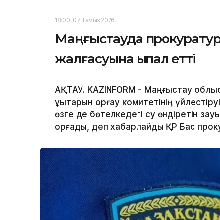
18:00, 07 Тамыз 2026
Маңғыстауда прокуратура
жалғасуына ықпал етті
АҚТАУ. KAZINFORM - Маңғыстау обл
құқықтарын қорғау комитетінің үйлест
өзге де бөтелкедегі су өндіретін зау
қорғады, деп хабарлайды ҚР Бас прок