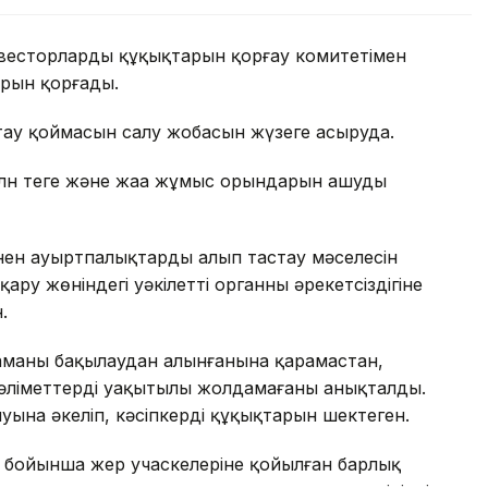
весторлардың құқықтарын қорғау комитетімен
арын қорғады.
тау қоймасын салу жобасын жүзеге асыруда.
лн теңге және жаңа жұмыс орындарын ашуды
нен ауыртпалықтарды алып тастау мәселесін
у жөніндегі уәкілетті органның әрекетсіздігіне
.
аманың бақылаудан алынғанына қарамастан,
 мәліметтерді уақытылы жолдамағаны анықталды.
ылуына әкеліп, кәсіпкердің құқықтарын шектеген.
і бойынша жер учаскелеріне қойылған барлық