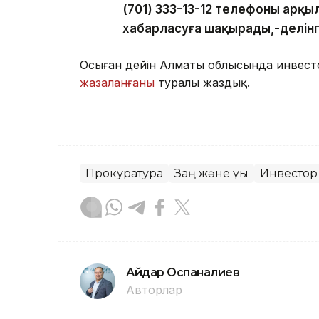
(701) 333-13-12 телефоны арқы
хабарласуға шақырады,-делін
Осыған дейін Алматы облысында инвесто
жазаланғаны
туралы жаздық.
Прокуратура
Заң және құқық
Инвестор
Айдар Оспаналиев
Авторлар