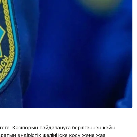
еңге. Кәсіпорын пайдалануға берілгеннен кейін
ратын өндірістік желіні іске қосу және жаңа