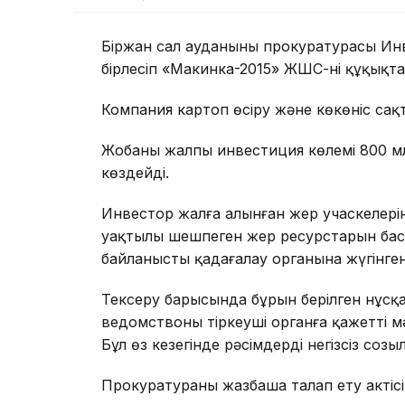
Біржан сал ауданының прокуратурасы Ин
бірлесіп «Макинка-2015» ЖШС-нің құқықт
Компания картоп өсіру және көкөніс сақ
Жобаның жалпы инвестиция көлемі 800 м
көздейді.
Инвестор жалға алынған жер учаскелері
уақтылы шешпеген жер ресурстарын басқар
байланысты қадағалау органына жүгінген
Тексеру барысында бұрын берілген нұсқ
ведомствоның тіркеуші органға қажетті
Бұл өз кезегінде рәсімдердің негізсіз соз
Прокуратураның жазбаша талап ету актіс