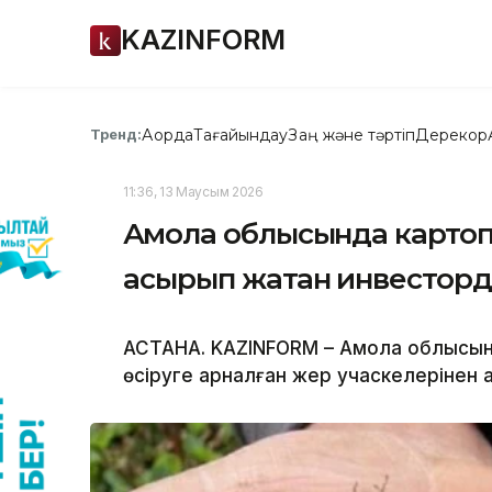
KAZINFORM
Ақорда
Тағайындау
Заң және тәртіп
Дерекқор
Тренд:
11:36, 13 Маусым 2026
Ақмола облысында картоп
асырып жатқан инвесторды
АСТАНА. KAZINFORM – Ақмола облысы
өсіруге арналған жер учаскелерінен 