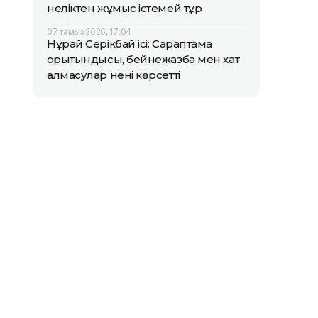
неліктен жұмыс істемей тұр
07 тамыз 2026, 17:04
Нұрай Серікбай ісі: Сараптама
қорытындысы, бейнежазба мен хат
алмасулар нені көрсетті