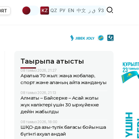
KZ
QZ
РУ
EN
中文
ق ز
ЎЗ
ORT
Тақырыпқа қатысты
08 тамыз 2026, 21:27
Арқалыққа 70 жыл: жаңа жобалар,
спорт және қаланың қайта жандануы
08 тамыз 2026, 21:13
Алматы – Байсерке – Ақсай жолы
жүк көліктері үшін 30 қыркүйекке
дейін жабылды
08 тамыз 2026, 18:00
ШҚО-да азық-түлік бағасы бойынша
бүгінгі ахуал қандай