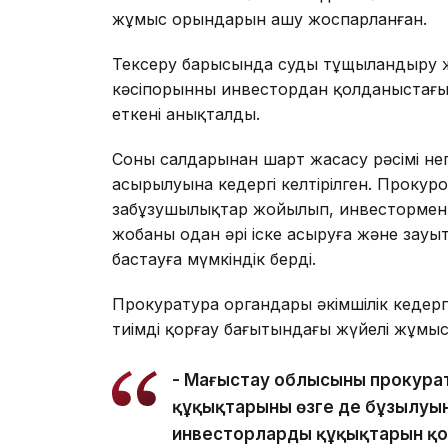
жұмыс орындарын ашу жоспарланған.
Тексеру барысында суды тұщыландыру ж
кәсіпорынның инвестордан қолданыстағы
еткені анықталды.
Соның салдарынан шарт жасасу рәсімі нег
асырылуына кедергі келтірілген. Прокуро
заңбұзушылықтар жойылып, инвестормен
жобаны одан әрі іске асыруға және за
бастауға мүмкіндік берді.
Прокуратура органдары әкімшілік кедер
тиімді қорғау бағытындағы жүйелі жұмы
- Маңғыстау облысының прокура
құқықтарының өзге де бұзылуы
инвесторлардың құқықтарын қор