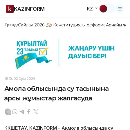
KAZINFORM
KZ
Сайлау-2026
Конституциялық реформа
Арнайы жо
Тренд:
18:15, 02 Сәуір 2024
Ақмола облысында су тасқынына
қарсы жұмыстар жалғасуда
КӨКШЕТАУ. KAZINFORM – Ақмола облысында су