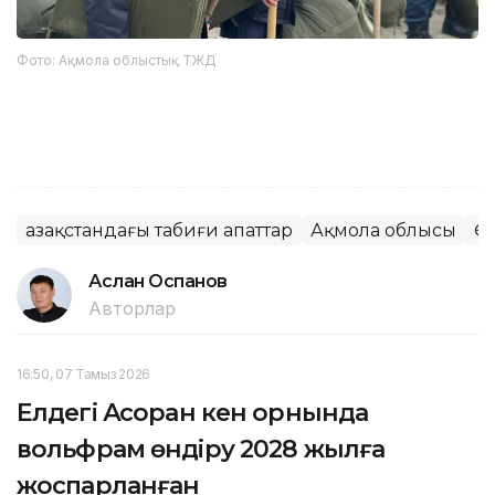
Фото: Ақмола облыстық ТЖД
Қазақстандағы табиғи апаттар
Ақмола облысы
Өң
Аслан Оспанов
Авторлар
16:50, 07 Тамыз 2026
Елдегі Ақсоран кен орнында
вольфрам өндіру 2028 жылға
жоспарланған