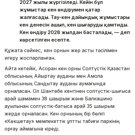
2027 жылы жүргізіледі. Кейін бұл
жұмыстар кен өндірумен қатар
жалғасады. Тау-кен дайындық жұмыстары
кен денесін ашып, кен шығаруды қамтиды.
Кен өндіру 2028 жылдан басталады, — деп
көрсетілген есепте.
Құжатқа сәйкес, кен орнын жер асты тәсілімен
игеру жоспарланған.
Айта кетейік, Ақсоран кен орны Солтүстік Қазақстан
облысының Айыртау ауданы мен Ақмола
облысының Сандықтау ауданы аумағында
орналасқан. Ол Шантөбе кентінен солтүстік-шығысқа
қарай шамамен 38 шақырым және Балкашино
ауылынан солтүстік-батысқа қарай 35 шақырым
жерде орналасқан. Кен орнының бір бөлігі
«Көкшетау» мемлекеттік ұлттық табиғи паркінің
қорғау аймағына кіреді.