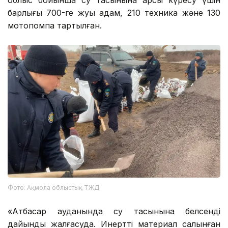
барлығы 700-ге жуық адам, 210 техника және 130
мотопомпа тартылған.
Фото: Ақмола облыстық ТЖД
«Атбасар ауданында су тасқынына белсенді
дайындық жалғасуда. Инертті материал салынған