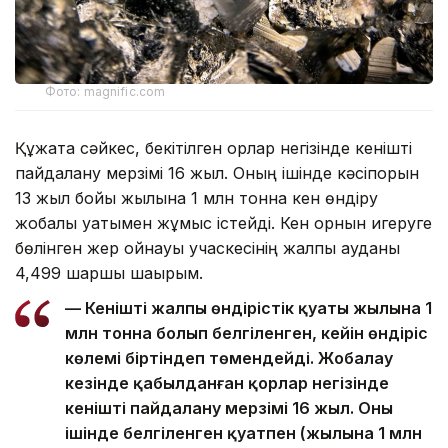
Фото: magnific.com
Құжатқа сәйкес, бекітілген қорлар негізінде кенішті
пайдалану мерзімі 16 жыл. Оның ішінде кәсіпорын
13 жыл бойы жылына 1 млн тонна кен өндіру
жобалық қуатымен жұмыс істейді. Кен орнын игеруге
бөлінген жер қойнауы учаскесінің жалпы ауданы
4,499 шаршы шақырым.
— Кеніштің жалпы өндірістік қуаты жылына 1
млн тонна болып белгіленген, кейін өндіріс
көлемі біртіндеп төмендейді. Жобалау
кезінде қабылданған қорлар негізінде
кеніштің пайдалану мерзімі 16 жыл. Оның
ішінде белгіленген қуатпен (жылына 1 млн