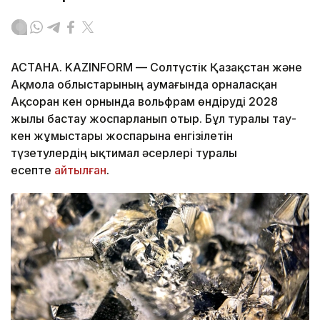
АСТАНА. KAZINFORM — Солтүстік Қазақстан және
Ақмола облыстарының аумағында орналасқан
Ақсоран кен орнында вольфрам өндіруді 2028
жылы бастау жоспарланып отыр. Бұл туралы тау-
кен жұмыстары жоспарына енгізілетін
түзетулердің ықтимал әсерлері туралы
есепте
айтылған
.