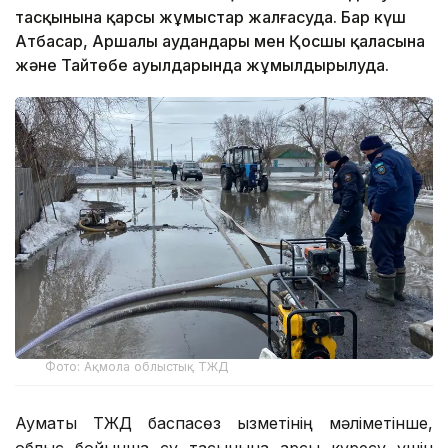
тасқынына қарсы жұмыстар жалғасуда. Бар күш
Атбасар, Аршалы аудандары мен Қосшы қаласына
және Тайтөбе ауылдарында жұмылдырылуда.
Фото: Ақмола облыстық ТЖД
Аумақтық ТЖД баспасөз қызметінің мәліметінше,
облыс бойынша су тасқынына қарсы күресу үшін