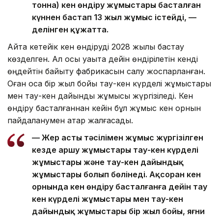
тонна) кен өндіру жұмыстары басталған
күннен бастап 13 жыл жұмыс істейді, —
делінген құжатта.
Айта кетейік кен өндіруді 2028 жылы бастау
көзделген. Ал осы уақытқа дейін өндірілетін кенді
өңдейтін байыту фабрикасын салу жоспарланған.
Оған қоса бір жыл бойы тау-кен күрделі жұмыстары
мен тау-кен дайындық жұмысы жүргізіледі. Кен
өндіру басталғаннан кейін бұл жұмыс кен орнын
пайдаланумен қатар жалғасады.
— Жер асты тәсілімен жұмыс жүргізілген
кезде аршу жұмыстары тау-кен күрделі
жұмыстары және тау-кен дайындық
жұмыстары болып бөлінеді. Ақсоран кен
орнында кен өндіру басталғанға дейін тау
кен күрделі жұмыстары мен тау-кен
дайындық жұмыстары бір жыл бойы, яғни