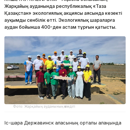
Жарқайың ауданында республикалық «Таза
Қазақстан» экологиялық акциясы аясында кезекті
ауқымды сенбілік өтті. Экологиялық шараларға
аудан бойынша 400-ден астам тұрғын қатысты.
Фото: Жарқайың ауданының әкімдігі
Іс-шара Державинск қаласының орталық алаңында