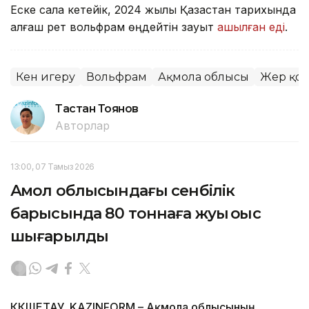
Еске сала кетейік, 2024 жылы Қазақстан тарихында
алғаш рет вольфрам өңдейтін зауыт
ашылған еді
.
Кен игеру
Вольфрам
Ақмола облысы
Жер қо
Тастан Тоянов
Авторлар
13:00, 07 Тамыз 2026
Ақмол облысындағы сенбілік
барысында 80 тоннаға жуық қоқыс
шығарылды
КӨКШЕТАУ. KAZINFORM – Ақмола облысының