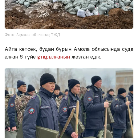
Фото: Ақмола облыстық ТЖД
Айта кетсек, бұдан бұрын Ақмола облысында суда
қалған 6 түйе
құтқарылғанын
жазған едік.