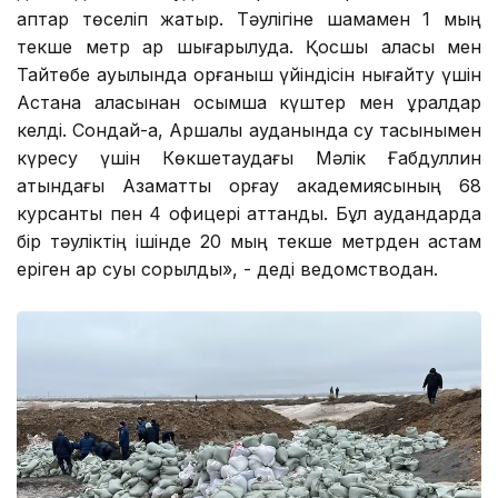
қаптар төселіп жатыр. Тәулігіне шамамен 1 мың
текше метр қар шығарылуда. Қосшы қаласы мен
Тайтөбе ауылында қорғаныш үйіндісін нығайту үшін
Астана қаласынан қосымша күштер мен құралдар
келді. Сондай-ақ, Аршалы ауданында су тасқынымен
күресу үшін Көкшетаудағы Мәлік Ғабдуллин
атындағы Азаматтық қорғау академиясының 68
курсанты пен 4 офицері аттанды. Бұл аудандарда
бір тәуліктің ішінде 20 мың текше метрден астам
еріген қар суы сорылды», - деді ведомстводан.