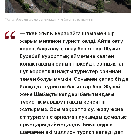
Фото: Ақмола облысы әкімдігінің баспасөз қызметі
— Өткен жылы Бурабайға шамамен бір
жарым миллион турист келді. Айта кету
керек, бақылау-өткізу бекеттері Щучье-
Бурабай курорттық аймағына келген
қонақтардың санын тіркейді, сондықтан
бұл көрсеткіш нақты туристер санынан
төмен болуы мүмкін. Сонымен қатар бізде
басқа да туристік бағыттар бар. Жүкей
және Шабақты көлдері бағытындағы
туристік маршруттарды кеңейтіп
жатырмыз. Осы мақсатта су, жаяу және
ат туризміне арналған ауқымды демалыс
орындары дайындалды. Биыл өңірге
шамамен екі миллион турист келеді деп