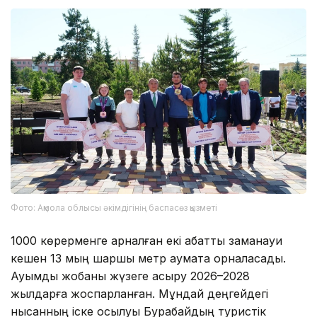
Фото: Ақмола облысы әкімдігінің баспасөз қызметі
1000 көрерменге арналған екі қабатты заманауи
кешен 13 мың шаршы метр аумақта орналасады.
Ауқымды жобаны жүзеге асыру 2026–2028
жылдарға жоспарланған. Мұндай деңгейдегі
нысанның іске қосылуы Бурабайдың туристік