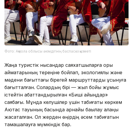
Фото: Ақмола облысы әкімдігінің баспасөз қызметі
Жаңа туристік нысандар саяхатшыларға қорық
аймақтарының тереңіне бойлап, экологиялық және
мәдени бағыттағы бірегей маршруттарды ұсынуға
бағытталған. Солардың бірі — жыл бойы жұмыс
істейтін абаттандырылған «Биші қайыңдар»
саябағы. Мұнда келушілер үшін табиғаты көркем
Аютас тауының басында арнайы бақылау алаңы
жасақталған. Ол жерден өңірдің әсем табиғатын
тамашалауға мүмкіндік бар.