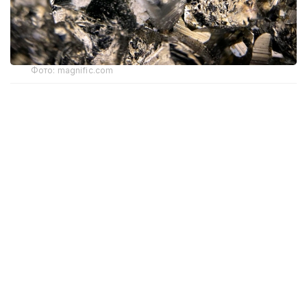
Фото: magnific.com
Құжатқа сәйкес, бекітілген қорлар негізінде кенішті
пайдалану мерзімі 16 жыл. Оның ішінде кәсіпорын
13 жыл бойы жылына 1 млн тонна кен өндіру
жобалық қуатымен жұмыс істейді. Кен орнын игеруге
бөлінген жер қойнауы учаскесінің жалпы ауданы
4,499 шаршы шақырым.
— Кеніштің жалпы өндірістік қуаты жылына
1 млн тонна болып белгіленген, кейін
өндіріс көлемі біртіндеп төмендейді.
Жобалау кезінде қабылданған қорлар
негізінде кеніштің пайдалану мерзімі 16
жыл. Оның ішінде белгіленген қуатпен