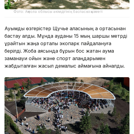
Фото: Ақмола облысы әкімдігінің баспасөз қызметі
Ауқымды өзгерістер Щучье қаласының қақ ортасынан
бастау алды. Мұнда ауданы 15 мың шаршы метрді
құрайтын жаңа орталық экопарк пайдалануға
берілді. Жоба аясында бұрын бос жатқан аумақ
заманауи ойын және спорт алаңдарымен
жабдықталған жасыл демалыс аймағына айналды.