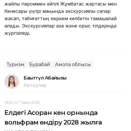
жайлы пароммен әйгілі Жұмбақтас жартасы мен
Кенесары үңгірі маңында экскурсиялық сапар
жасап, табиғаттың көркем келбетін тамашалай
алады. Экскурсиялар қазақ және орыс тілдерінде
жүргізіледі.
Туризм
Бурабай
Ақмола облысы
Бақытгүл Абайқызы
Авторлар
16:50, 07 Тамыз 2026
Елдегі Ақсоран кен орнында
вольфрам өндіру 2028 жылға