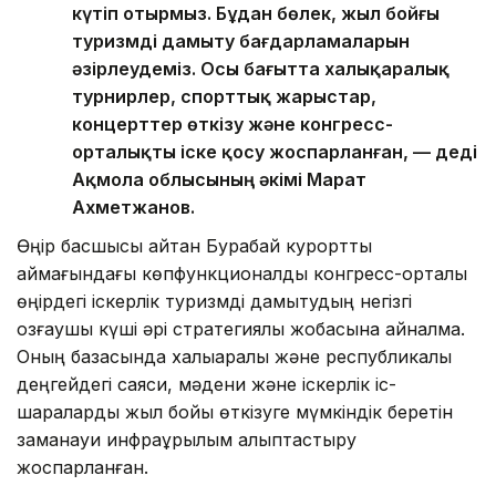
күтіп отырмыз. Бұдан бөлек, жыл бойғы
туризмді дамыту бағдарламаларын
әзірлеудеміз. Осы бағытта халықаралық
турнирлер, спорттық жарыстар,
концерттер өткізу және конгресс-
орталықты іске қосу жоспарланған, — деді
Ақмола облысының әкімі Марат
Ахметжанов.
Өңір басшысы айтқан Бурабай курорттық
аймағындағы көпфункционалды конгресс-орталық
өңірдегі іскерлік туризмді дамытудың негізгі
қозғаушы күші әрі стратегиялық жобасына айналмақ.
Оның базасында халықаралық және республикалық
деңгейдегі саяси, мәдени және іскерлік іс-
шараларды жыл бойы өткізуге мүмкіндік беретін
заманауи инфрақұрылым қалыптастыру
жоспарланған.