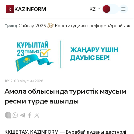
KAZINFORM
KZ
Сайлау-2026
Конституциялық реформа
Арнайы жо
Тренд:
18:12, 03 Маусым 2026
Ақмола облысында туристік маусым
ресми түрде ашылды
КӨКШЕТАУ. KAZINFORM — Бурабай ауданы дәстүрлі