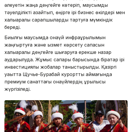
әлеуетін жаңа деңгейге көтеріп, маусымдық
тәуелділікті азайтып, өңірге ірі бизнес өкілдері мен
халықаралық сарапшыларды тартуға мүмкіндік
береді.
Биылғы маусымда қонақүй инфрақұрылымын
жаңғыртуға және қызмет көрсету сапасын
халықаралық деңгейге шығаруға ерекше назар
аударылуда. Жұмыс сапары барысында бірқатар ірі
инвестициялық жобалар таныстырылды. Қазіргі
уақытта Щучье-Бурабай курорттық аймағында
премиум санаттағы қонақүйлердің құрылысы
жүргізіледі.