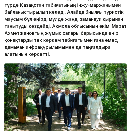
түрде Қазақстан табиғатының інжу-маржанымен
байланыстырылып келеді. Алайда биылғы туристік
маусым бұл өңірді мүлде жаңа, заманауи қырынан
танытуды көздейді. Ақмола облысының әкімі Марат
Ахметжановтың жұмыс сапары барысында өңір
қонақтарды тек көркем табиғатымен ғана емес,
дамыған инфрақұрылымымен де таңғалдыра
алатынын көрсетті.