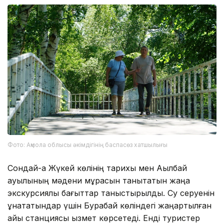
Фото: Ақмола облысы әкімдігінің баспасөз хатшылығы
Сондай-ақ Жүкей көлінің тарихы мен Ақылбай
ауылының мәдени мұрасын танытатын жаңа
экскурсиялық бағыттар таныстырылды. Су серуенін
ұнататындар үшін Бурабай көліндегі жаңартылған
қайық станциясы қызмет көрсетеді. Енді туристер