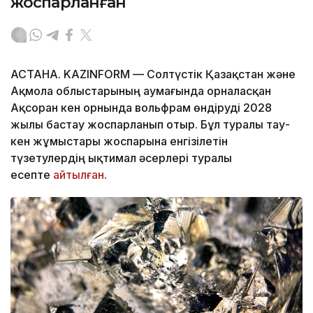
жоспарланған
АСТАНА. KAZINFORM — Солтүстік Қазақстан және
Ақмола облыстарының аумағында орналасқан
Ақсоран кен орнында вольфрам өндіруді 2028
жылы бастау жоспарланып отыр. Бұл туралы тау-
кен жұмыстары жоспарына енгізілетін
түзетулердің ықтимал әсерлері туралы
есепте
айтылған
.