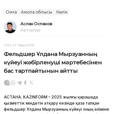
Оқиға
Ақмола облысы
Көлік
Аслан Оспанов
Авторлар
13:52, 07 Тамыз 2026
Фельдшер Ұлдана Мырзуанның
күйеуі жәбірленуші мәртебесінен
бас тартпайтынын айтты
АСТАНА. KAZINFORM – 2025 жылғы қарашада
қызметтік міндетін атқару кезінде қаза тапқан
фельдшер Ұлдана Мырзуанның күйеуі оның өліміне