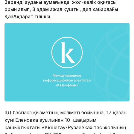
Зеренді ауданы аумағында жол-көлік оқиғасы
орын алып, 3 адам ажал құшты, деп хабарлайы
ҚазАқпарат тілшісі.
ІІД баспасөз қызметінің мәліметі бойынша, 17 қазан
күні Еленовка ауылынан 10 шақырым
қашықтықтағы «Көкшетау-Рузаевка» тас жолының