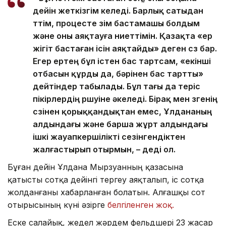
дейін жеткізгім келеді. Барлық сатыдан
өттім, процесте өзім бастамашы болдым
және оны аяқтауға ниеттімін. Қазақта «ер
жігіт бастаған ісін аяқтайды» деген сөз бар.
Егер ертең бұл істен бас тартсам, «екінші
отбасын құрды да, бәрінен бас тартты»
дейтіндер табылады. Бұл тағы да теріс
пікірлердің өршуіне әкеледі. Бірақ мен өзгенің
сөзінен қорыққандықтан емес, Ұлдананың
алдындағы және барша жұрт алдындағы
ішкі жауапкершілікті сезінгендіктен
жалғастырып отырмын, – деді ол.
Бұған дейін Ұлдана Мырзуанның қазасына
қатысты сотқа дейінгі тергеу аяқталып, іс сотқа
жолданғаны хабарланған болатын. Алғашқы сот
отырысының күні әзірге
белгіленген жоқ.
Еске салайық, жедел жәрдем фельдшері 23 жасар