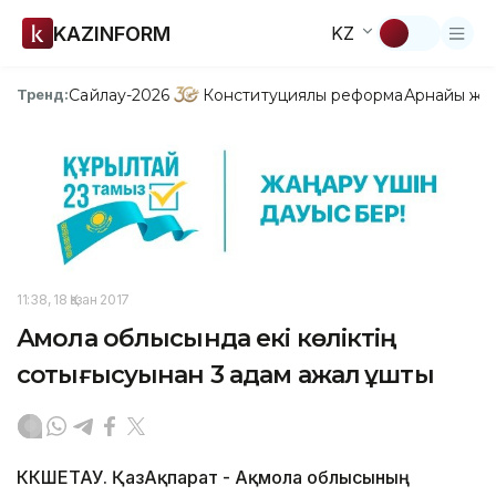
KAZINFORM
KZ
Сайлау-2026
Конституциялық реформа
Арнайы жо
Тренд:
11:38, 18 Қазан 2017
Ақмола облысында екі көліктің
соқтығысуынан 3 адам ажал құшты
КӨКШЕТАУ. ҚазАқпарат - Ақмола облысының