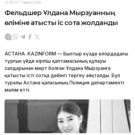
12:36, 07 Тамыз 2026
Фельдшер Ұлдана Мырзуанның
өліміне қатысты іс сотқа жолданды
АСТАНА. KAZINFORM — Былтыр күзде елордадағы
тұрғын үйде кірпіш қаптамасының құлауы
салдарынан мерт болған Ұлдана Мырзуанға
қатысты істі сотқа дейінгі тергеу аяқталды. Бұл
туралы Астана қаласының Полиция департаменті
мәлім етті.