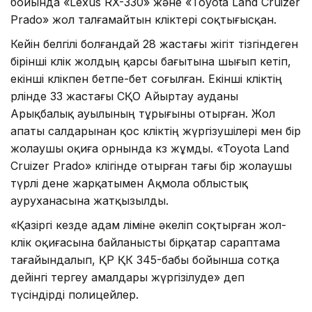
бойында «Lexus RX-330» және «Toyota Land Cruizer
Prado» жол талғамайтын көліктері соқтығысқан.
Кейін белгілі болғандай 28 жастағы жігіт тізгіндеген
бірінші көлік жолдың қарсы бағытына шығып кетіп,
екінші көлікпен бетпе-бет соғылған. Екінші көліктің
рөлінде 33 жастағы СҚО Айыртау ауданы
Арықбалық ауылының тұрығыны отырған. Жол
апаты салдарынан қос көліктің жүргізушілері мен бір
жолаушы оқиға орнында көз жұмды. «Toyota Land
Cruizer Prado» көлігінде отырған тағы бір жолаушы
түрлі дене жарқатымен Ақмола облыстық
ауруханасына жатқызылды.
«Қазіргі кезде адам өліміне әкеліп соқтырған жол-
көлік оқиғасына байланысты бірқатар сараптама
тағайындалып, ҚР ҚК 345-бабы бойынша сотқа
дейінгі тергеу амалдары жүргізілуде» деп
түсіндірді полицейлер.