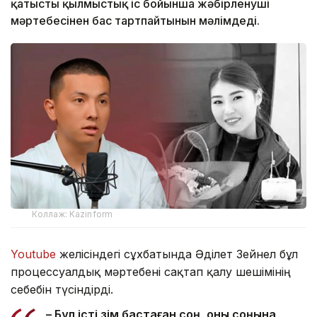
қатысты қылмыстық іс бойынша жәбірленуші
мәртебесінен бас тартпайтынын мәлімдеді.
Коллаж: Kazinform
Youtube
желісіндегі сұхбатында Әділет Зейнел бұл
процессуалдық мәртебені сақтап қалу шешімінің
себебін түсіндірді.
– Бұл істі өзім бастаған соң, оны соңына