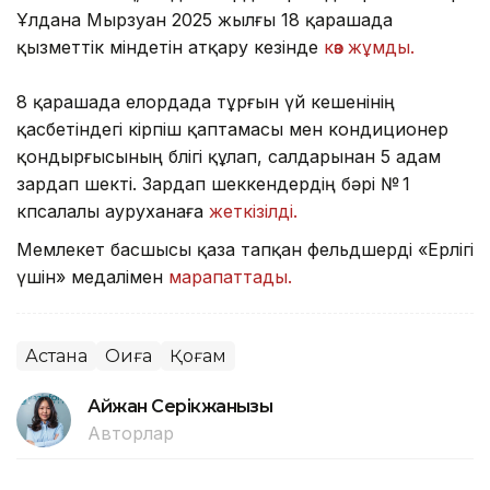
Ұлдана Мырзуан 2025 жылғы 18 қарашада
қызметтік міндетін атқару кезінде
көз жұмды.
8 қарашада елордада тұрғын үй кешенінің
қасбетіндегі кірпіш қаптамасы мен кондиционер
қондырғысының бөлігі құлап, салдарынан 5 адам
зардап шекті. Зардап шеккендердің бәрі № 1
көпсалалы ауруханаға
жеткізілді.
Мемлекет басшысы қаза тапқан фельдшерді «Ерлігі
үшін» медалімен
марапаттады.
Астана
Оқиға
Қоғам
Айжан Серікжанқызы
Авторлар