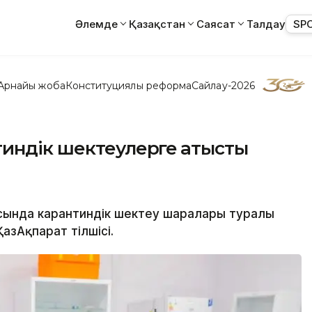
Әлемде
Қазақстан
Саясат
Талдау
SP
Арнайы жоба
Конституциялық реформа
Сайлау-2026
индік шектеулерге қатысты
сында карантиндік шектеу шаралары туралы
зАқпарат тілшісі.