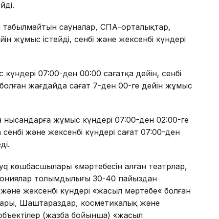
йді.
 табылмайтын сауналар, СПА-орталықтар,
ін жұмыс істейді, сенбі және жексенбі күндері
үндері 07:00-ден 00:00 сағатқа дейін, сенбі
болған жағдайда сағат 7-ден 00-ге дейін жұмыс
 нысандарға жұмыс күндері 07:00-ден 02:00-ге
сенбі және жексенбі күндері сағат 07:00-ден
ді.
yq көшбасшылары «мәртебесін алған театрлар,
мониялар толымдылығы 30-40 пайыздан
 және жексенбі күндері «жасыл мәртебе« болған
ндары, Шаштараздар, косметикалық және
объектілер (жазба бойынша) «жасыл