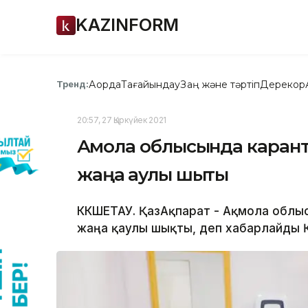
KAZINFORM
Ақорда
Тағайындау
Заң және тәртіп
Дерекқор
Тренд:
20:57, 27 Қыркүйек 2021
Ақмола облысында карант
жаңа қаулы шықты
КӨКШЕТАУ. ҚазАқпарат - Ақмола облы
жаңа қаулы шықты, деп хабарлайды Қа