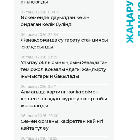
анықталды
07 тамыз 2026, 00:09
Өскеменде дауылдан кейін
ондаған көлік бүлінді
06 тамыз 2026, 22:34
Жаңақорғанда су тарату станциясы
іске қосылды
06 тамыз 2026, 21:35
Ұлытау облысының әкімі Жезқазған
теміржол вокзалындағы жаңғырту
жұмыстарын бақылады
06 тамыз 2026, 20:11
Алматыда картинг көліктерімен
көшеге шыққан жүргізушілер тобы
жазаланды
06 тамыз 2026, 20:00
Семей орманы: қасіреттен кейінгі
қайта түлеу
06 тамыз 2026, 18:25