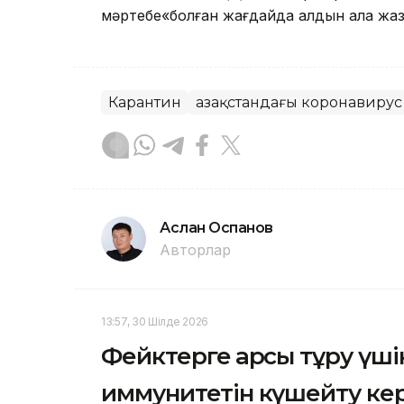
мәртебе«болған жағдайда алдын ала жаз
Карантин
Қазақстандағы коронавирус
Аслан Оспанов
Авторлар
13:57, 30 Шілде 2026
Фейктерге қарсы тұру үшін
иммунитетін күшейту ке