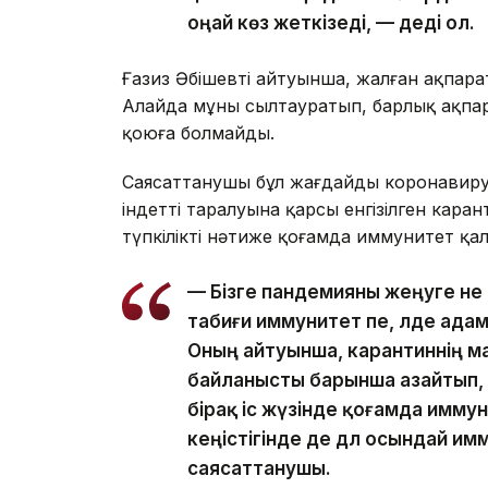
оңай көз жеткізеді, — деді ол.
Ғазиз Әбішевтің айтуынша, жалған ақпар
Алайда мұны сылтауратып, барлық ақпара
қоюға болмайды.
Саясаттанушы бұл жағдайды коронавирус
індеттің таралуына қарсы енгізілген кар
түпкілікті нәтиже қоғамда иммунитет қа
— Бізге пандемияны жеңуге не 
табиғи иммунитет пе, әлде ад
Оның айтуынша, карантиннің 
байланысты барынша азайтып,
бірақ іс жүзінде қоғамда имму
кеңістігінде де дәл осындай и
саясаттанушы.