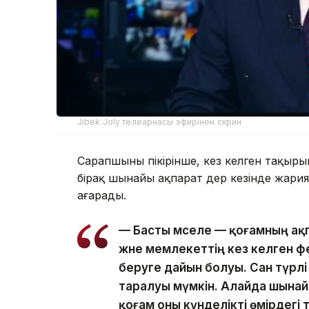
Jibek Joly телеарнасы эфирінен скрин
Сарапшының пікірінше, кез келген тақыр
бірақ шынайы ақпарат дер кезінде жариял
аңғарады.
— Басты мәселе — қоғамның ақ
және мемлекеттің кез келген ф
беруге дайын болуы. Сан түрл
таралуы мүмкін. Алайда шынай
қоғам оны күнделікті өмірдегі