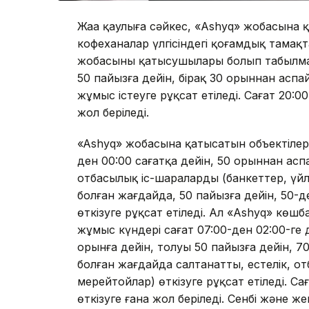
Жаңа қаулыға сәйкес, «Ashyq» жобасына 
кофеханалар үлгісіндегі қоғамдық тамақта
жобасының қатысушылары болып табылмай
50 пайызға дейін, бірақ 30 орыннан аспа
жұмыс істеуге рұқсат етіледі. Сағат 20:00
жол беріледі.
«Ashyq» жобасына қатысатын объектілер 
ден 00:00 сағатқа дейін, 50 орыннан асп
отбасылық іс-шараларды (банкеттер, үй
болған жағдайда, 50 пайызға дейін, 50
өткізуге рұқсат етіледі. Ал «Ashyq» көш
жұмыс күндері сағат 07:00-ден 02:00-ге 
орынға дейін, толуы 50 пайызға дейін, 
болған жағдайда салтанатты, естелік, о
мерейтойлар) өткізуге рұқсат етіледі. Сағ
өткізуге ғана жол беріледі. Сенбі және 