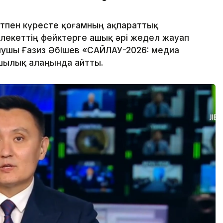
тпен күресте қоғамның ақпараттық
лекеттің фейктерге ашық әрі жедел жауап
нушы Ғазиз Әбішев «САЙЛАУ-2026: медиа
шылық алаңында айтты.