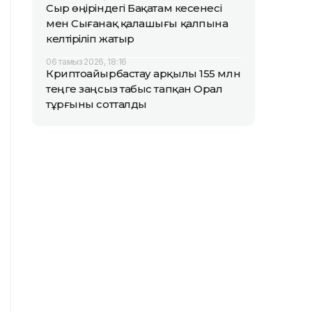
Сыр өңіріндегі Бақатам кесенесі
мен Сығанақ қалашығы қалпына
келтіріліп жатыр
06 тамыз 2026, 18:16
Криптоайырбастау арқылы 155 млн
теңге заңсыз табыс тапқан Орал
тұрғыны сотталды