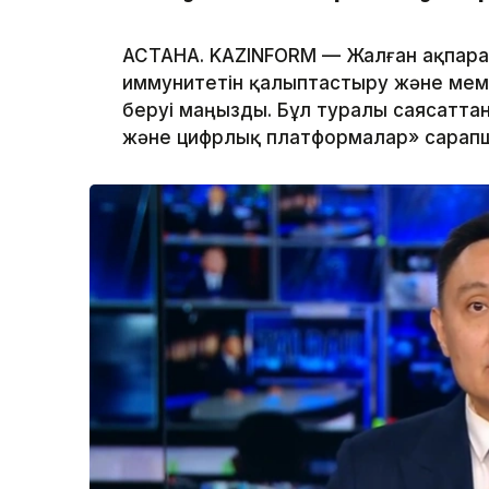
АСТАНА. KAZINFORM — Жалған ақпара
иммунитетін қалыптастыру және мем
беруі маңызды. Бұл туралы саясатта
және цифрлық платформалар» сарап