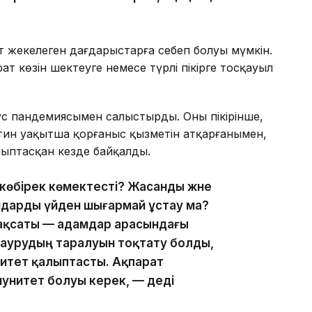
ат жекелеген дағдарыстарға себеп болуы мүмкін.
т көзін шектеуге немесе түрлі пікірге тосқауыл
 пандемиясымен салыстырды. Оның пікірінше,
антин уақытша қорғаныс қызметін атқарғанымен,
лыптасқан кезде байқалды.
көбірек көмектесті? Жасанды және
амдарды үйден шығармай ұстау ма?
мақсаты — адамдар арасындағы
 аурудың таралуын тоқтату болды,
нитет қалыптасты. Ақпарат
ммунитет болуы керек, — деді