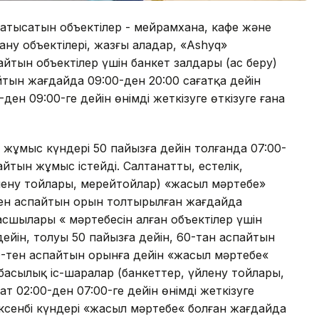
қатысатын объектілер - мейрамхана, кафе және
ну объектілері, жазғы алаңдар, «Ashyq»
тын объектілер үшін банкет залдары (ас беру)
йтын жағдайда 09:00-ден 20:00 сағатқа дейін
-ден 09:00-ге дейін өнімді жеткізуге өткізуге ғана
жұмыс күндері 50 пайызға дейін толғанда 07:00-
айтын жұмыс істейді. Салтанатты, естелік,
лену тойлары, мерейтойлар) «жасыл мәртебе»
-ден аспайтын орын толтырылған жағдайда
басшылары « мәртебесін алған объектілер үшін
дейін, толуы 50 пайызға дейін, 60-тан аспайтын
70-тен аспайтын орынға дейін «жасыл мәртебе«
тбасылық іс-шаралар (банкеттер, үйлену тойлары,
ат 02:00-ден 07:00-ге дейін өнімді жеткізуге
жексенбі күндері «жасыл мәртебе« болған жағдайда