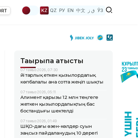
KZ
QZ
РУ
EN
中文
ق ز
ЎЗ
ORT
Тақырыпқа қатысты
07 тамыз 2026, 07:30
Үйі тарлық еткен қызылордалық
көпбалалы ана сотта жеңіп шықты
07 тамыз 2026, 05:11
Алимент қарызы 12 млн теңгеге
жеткен қызылордалықтың бас
бостандығы шектелді
07 тамыз 2026, 01:49
ШҚО-дағы өзен-көлдер суын
заңсыз пайдаланудың 10 дерегі