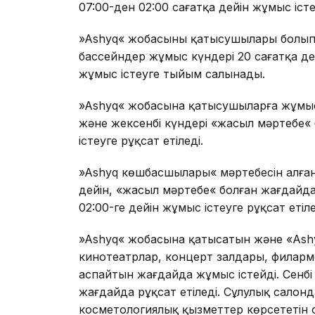
07:00-ден 02:00 сағатқа дейін жұмыс істе
»Ashyq« жобасының қатысушылары болып
бассейндер жұмыс күндері 20 сағатқа дей
жұмыс істеуге тыйым салынады.
»Ashyq« жобасына қатысушыларға жұмыс к
және жексенбі күндері «жасыл мәртебе« 
істеуге рұқсат етіледі.
»Ashyq көшбасшылары« мәртебесін алған
дейін, «жасыл мәртебе« болған жағдайда 
02:00-ге дейін жұмыс істеуге рұқсат етіле
»Ashyq« жобасына қатысатын және «Ash
кинотеатрлар, концерт залдары, филар
аспайтын жағдайда жұмыс істейді. Сенбі
жағдайда рұқсат етіледі. Сұлулық сало
косметологиялық қызметтер көрсететін 