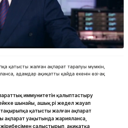
ыпқа қатысты жалған ақпарат таралуы мүмкін,
анса, адамдар ақиқаттың қайда екенін өзі-ақ
параттық иммунитетін қалыптастыру
ейкке шынайы, ашық әрі жедел жауап
і тақырыпқа қатысты жалған ақпарат
ы ақпарат уақытында жарияланса,
 тәжірибесімен салыстырып, ақиқатқа