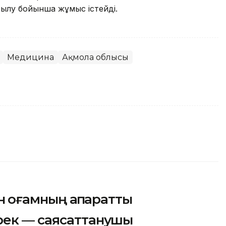
ылу бойынша жұмыс істейді.
Медицина
Ақмола облысы
 қоғамның ақпараттық
рек — саясаттанушы