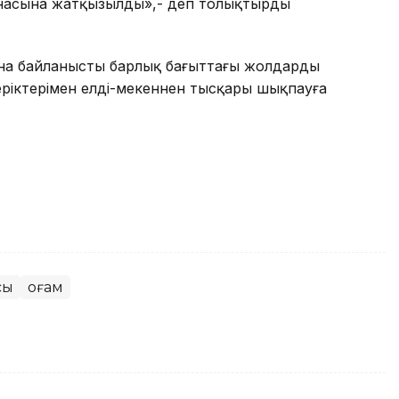
насына жатқызылды»,- деп толықтырды
на байланысты барлық бағыттағы жолдардың
еріктерімен елді-мекеннен тысқары шықпауға
сы
Қоғам