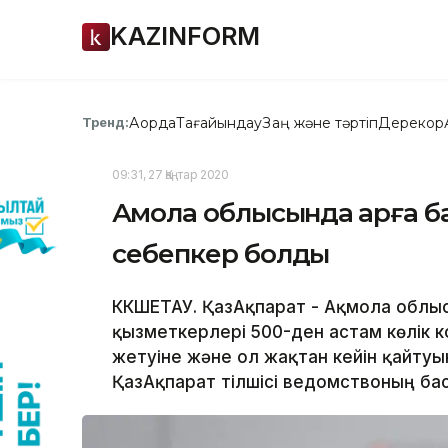
KAZINFORM
Ақорда
Тағайындау
Заң және тәртіп
Дерекқор
Тренд:
09:31, 27 Қаңтар 2020
Ақмола облысында қарға б
себепкер болды
КӨКШЕТАУ. ҚазАқпарат - Ақмола облы
қызметкерлері 500-ден астам көлік 
жетуіне және ол жақтан кейін қайтуы
ҚазАқпарат тілшісі ведомствоның бас