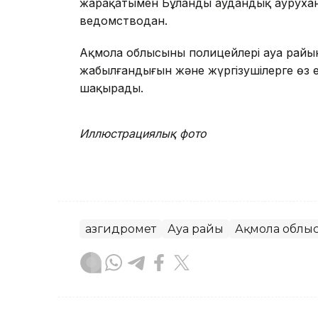
жарақатымен Бұланды аудандық ауруха
ведомстводан.
Ақмола облысының полицейлері ауа райы
жабылғандығын және жүргізушілерге өз 
шақырады.
Иллюстрациялық фото
Қазгидромет
Ауа райы
Ақмола облы