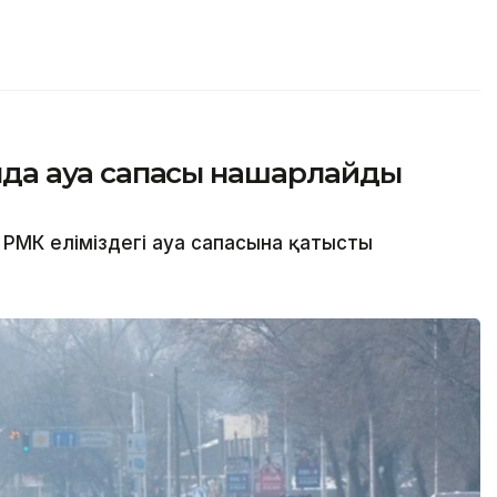
сында ауа сапасы нашарлайды
РМК еліміздегі ауа сапасына қатысты