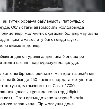
, ақ түтек боранға байланысты патрульдік
теуде. Облыстағы автомобиль жолдарында
 полицейлері жол-көлік оқиғасын болдырмау және
здігін қамтамасыз ету бағытында шұғыл
сөз қызметіндегілер.
абылғандығы туралы алдын ала бірнеше рет
рі жолға шығып, қар құрсауында қалуда.
тальонының бірнеше экипажы мен қар тазалайтын
ының бойында 250 көліктің елордаға жетуін және
а жетуін қамтамасыз етті. Сағат 17:00
нск қаласы тұсында көліктердің бірінің
іп кетті. Оған артында келе жатқан 8 көлік
лікке залал келді. Бір жолаушы дене