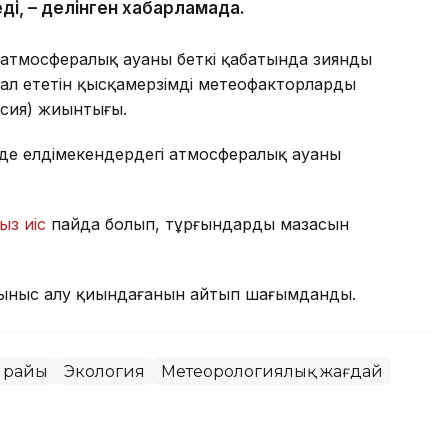
ді, – делінген хабарламада.
атмосфералық ауаның беткі қабатында зиянды
ал ететін қысқамерзімді метеофакторлардың
рсия) жиынтығы.
де елдімекендердегі атмосфералық ауаның
ыз иіс
пайда болып, тұрғындардың мазасын
ыныс алу қиындағанын айтып шағымданды.
 райы
Экология
Метеорологиялық жағдай