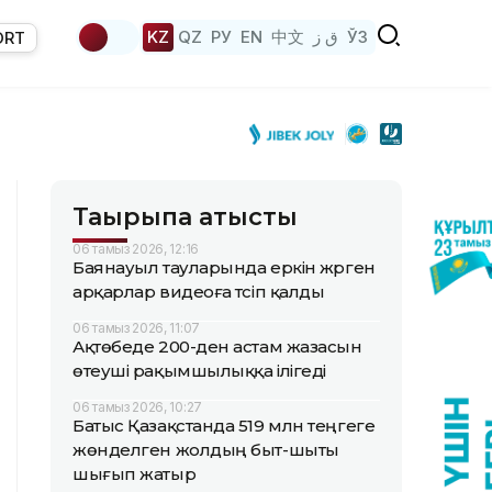
KZ
QZ
РУ
EN
中文
ق ز
ЎЗ
ORT
Тақырыпқа қатысты
06 тамыз 2026, 12:16
Баянауыл тауларында еркін жүрген
арқарлар видеоға түсіп қалды
06 тамыз 2026, 11:07
Ақтөбеде 200-ден астам жазасын
өтеуші рақымшылыққа ілігеді
06 тамыз 2026, 10:27
Батыс Қазақстанда 519 млн теңгеге
жөнделген жолдың быт-шыты
шығып жатыр