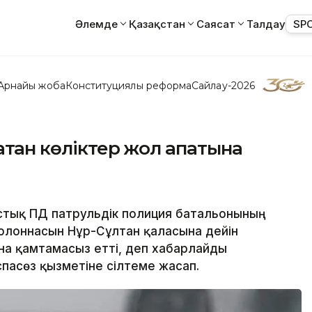
Әлемде
Қазақстан
Саясат
Талдау
SP
Арнайы жоба
Конституциялық реформа
Сайлау-2026
атқан көліктер жол апатына
стық ПД патрульдік полиция батальонының
колоннасын Нұр-Сұлтан қаласына дейін
на қамтамасыз етті, деп хабарлайды
пасөз қызметіне сілтеме жасап.