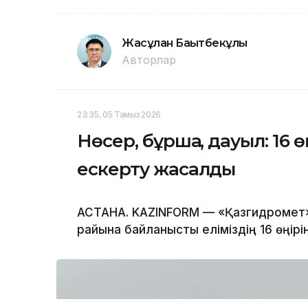
Жасұлан Бақытбекұлы
Авторлар
23:35, 05 Тамыз 2026
Нөсер, бұршақ, дауыл: 16
ескерту жасалды
АСТАНА. KAZINFORM — «Қазгидромет»
райына байланысты еліміздің 16 өңі