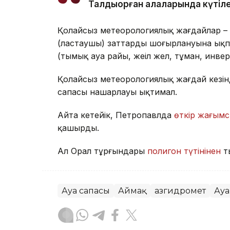
Талдықорған қалаларында күтіле
Қолайсыз метеорологиялық жағдайлар – 
(ластаушы) заттардың шоғырлануына ықп
(тымық ауа райы, жеңіл жел, тұман, инве
Қолайсыз метеорологиялық жағдай кезін
сапасы нашарлауы ықтимал.
Айта кетейік, Петропавлда
өткір жағымс
қашырды.
Ал Орал тұрғындары
полигон түтінінен
т
Ауа сапасы
Аймақ
Қазгидромет
Ауа