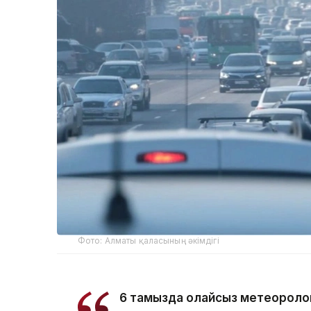
Фото: Алматы қаласының әкімдігі
6 тамызда қолайсыз метеороло