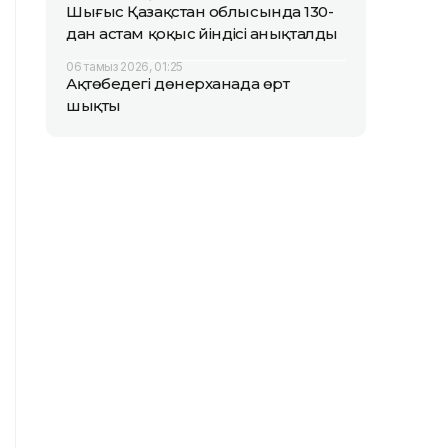
Шығыс Қазақстан облысында 130-
дан астам қоқыс үйіндісі анықталды
06 тамыз 2026, 01:25
Ақтөбедегі дөнерханада өрт
шықты