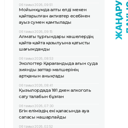
06 тамыз 2026, 09:51
Мойынқұмда алты елді мекен
қайтарылған активтер есебінен
ауыз сумен қамтылады
06 тамыз 2026, 09:15
Алматы тұрғындары көшелердің
қайта-қайта қазылуына қатысты
шағымданды
06 тамыз 2026, 08:53
Экологтер Қарағандыда ағын суда
зиянды заттар мөлшерінің
артқанын анықтады
06 тамыз 2026, 08:41
Қызылордада 181 дүкен алкоголь
сату талабын бұзған
06 тамыз 2026, 07:30
Бүгін еліміздің екі қаласында ауа
сапасы нашарлайды
06 тамыз 2026, 02:52