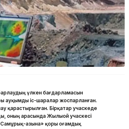
 барлаудың үлкен бағдарламасын
ы ауқымды іс-шаралар жоспарланған.
ау қарастырылған. Бірқатар учаскеде
ы, оның арасында Жылыой учаскесі
«Самұрық-Қазына» қоры Қоғамдық