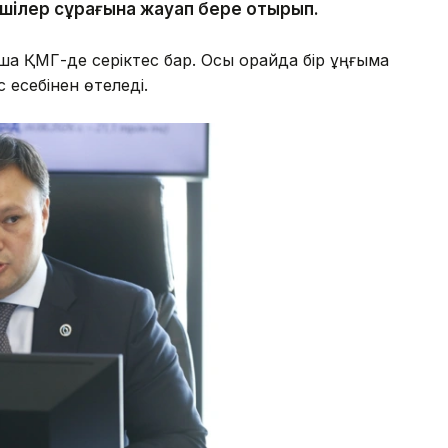
лшілер сұрағына жауап бере отырып.
 ҚМГ-де серіктес бар. Осы орайда бір ұңғыма
 есебінен өтеледі.