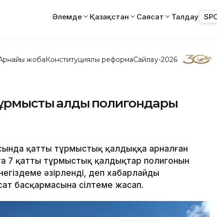
Әлемде
Қазақстан
Саясат
Талдау
SP
Арнайы жоба
Конституциялық реформа
Сайлау-2026
ұрмыстық қалдық полигондары
ысында қатты тұрмыстық қалдыққа арналған
а 7 қатты тұрмыстық қалдықтар полигонын
негіздеме әзірленді, деп хабарлайды
ясат басқармасына сілтеме жасап.