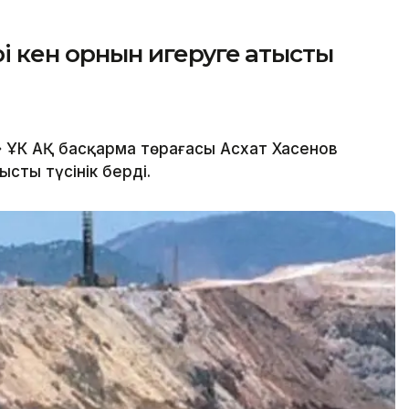
 кен орнын игеруге қатысты
 ҰК АҚ басқарма төрағасы Асхат Хасенов
ысты түсінік берді.