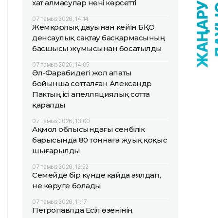
хат алмасулар нені көрсетті
07 тамыз 2026, 14:14
Жемқорлық дауынан кейін БҚО
денсаулық сақтау басқармасының
басшысы жұмысынан босатылды
07 тамыз 2026, 14:05
Әл-Фарабидегі жол апаты
бойынша сотталған Александр
Пактың ісі апелляциялық сотта
қаралды
07 тамыз 2026, 13:00
Ақмол облысындағы сенбілік
барысында 80 тоннаға жуық қоқыс
шығарылды
07 тамыз 2026, 12:52
Семейде бір күнде қайда аялдап,
не көруге болады
07 тамыз 2026, 11:17
Петропавлда Есіл өзенінің