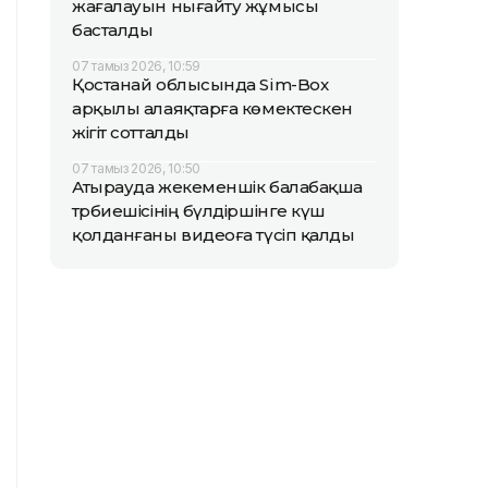
жағалауын нығайту жұмысы
басталды
07 тамыз 2026, 10:59
Қостанай облысында Sim-Box
арқылы алаяқтарға көмектескен
жігіт сотталды
07 тамыз 2026, 10:50
Атырауда жекеменшік балабақша
тәрбиешісінің бүлдіршінге күш
қолданғаны видеоға түсіп қалды