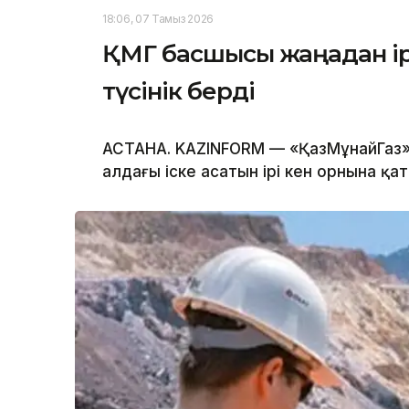
18:06, 07 Тамыз 2026
ҚМГ басшысы жаңадан ірі
түсінік берді
АСТАНА. KAZINFORM — «ҚазМұнайГаз»
алдағы іске асатын ірі кен орнына қат