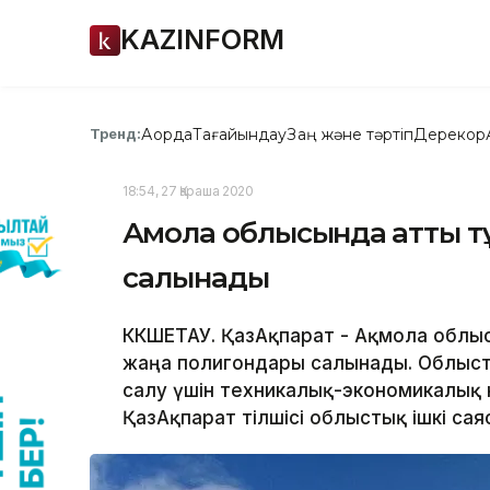
KAZINFORM
Ақорда
Тағайындау
Заң және тәртіп
Дерекқор
Тренд:
18:54, 27 Қараша 2020
Ақмола облысында қатты т
салынады
КӨКШЕТАУ. ҚазАқпарат - Ақмола обл
жаңа полигондары салынады. Облыст
салу үшін техникалық-экономикалық 
ҚазАқпарат тілшісі облыстық ішкі са