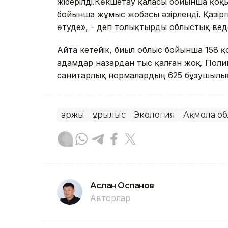
жіберілді.Көкшетау қаласы бойынша қоқы
бойынша жұмыс жобасы әзірленді. Қазірг
өтуде», - деп толықтырды облыстық ве
Айта кетейік, биыл облыс бойынша 158 қо
адамдар назардан тыс қалған жоқ. Поли
санитарлық нормалардың 625 бұзушылы
Қаржы
Құрылыс
Экология
Ақмола о
Аслан Оспанов
Авторлар