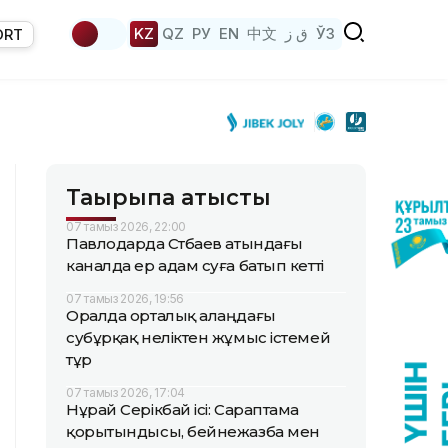
KZ
QZ
РУ
EN
中文
ق ز
ЎЗ
ORT
Тақырыпқа қатысты
07 тамыз 2026, 22:00
Павлодарда Сәтбаев атындағы
каналда ер адам суға батып кетті
07 тамыз 2026, 19:56
Оралда орталық алаңдағы
субұрқақ неліктен жұмыс істемей
тұр
07 тамыз 2026, 17:04
Нұрай Серікбай ісі: Сараптама
қорытындысы, бейнежазба мен