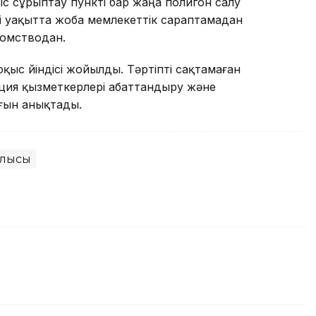
с сұрыптау пункті бар жаңа полигон салу
і уақытта жоба мемлекеттік сараптамадан
домстводан.
қыс үйіндісі жойылды. Тәртіпті сақтамаған
ция қызметкерлері абаттандыру және
ғын анықтады.
блысы