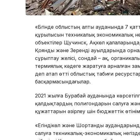
«Бүгінде облыстың алты ауданында 7 қ
құрылысын техникалық экономикалық нег
объектілер Щучинск, Ақкөл қалаларында
Қоянды және Зеренді ауылдарында орна
сұрыптау желісі, сондай – ақ, органик
термиялық кәдеге жаратуға арналған за
деп атап өтті облыстық табиғи ресурста
басқармасындағылар.
2021 жылға Бурабай ауданында көрсетіл
қалдықтардың полигондарын салуға жән
құжаттарын әзірлеу үшін бюджеттік өтінім
«Егіндікөл және Шортанды аудандарынд
салуға техникалық-экономикалық негізде