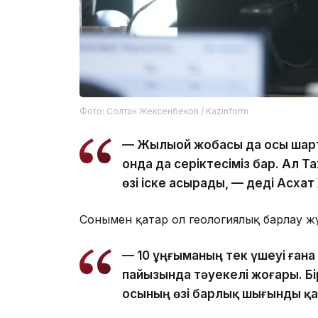
Фото: Солтан Жексенбеков / Kazinform
— Жылыой жобасы да осы шартта
онда да серіктесіміз бар. Ал 
өзі іске асырады, — деді Асхат
Сонымен қатар ол геологиялық барлау ж
— 10 ұңғыманың тек үшеуі ғана 
пайызында тәуекелі жоғары. Бі
осының өзі барлық шығынды қа