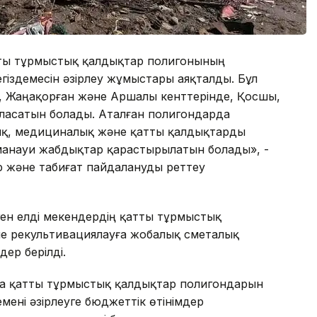
атты тұрмыстық қалдықтар полигонының
іздемесін әзірлеу жұмыстары аяқталды. Бұл
, Жаңақорған және Аршалы кенттерінде, Қосшы,
ласатын болады. Аталған полигондарда
алық, медициналық және қатты қалдықтарды
манауи жабдықтар қарастырылатын болады», -
р және табиғат пайдалануды реттеу
ген елді мекендердің қатты тұрмыстық
е рекультивациялауға жобалық сметалық
дер берілді.
а қатты тұрмыстық қалдықтар полигондарын
мені әзірлеуге бюджеттік өтінімдер