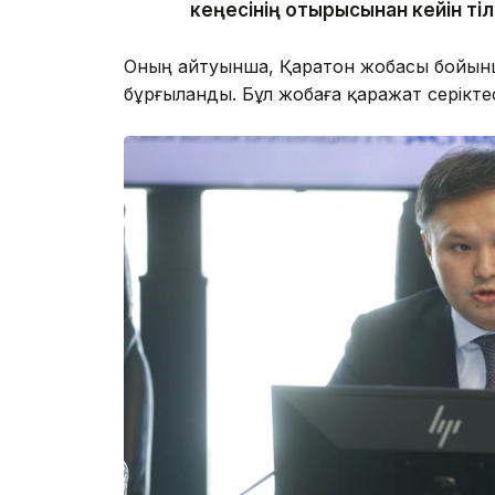
кеңесінің отырысынан кейін ті
Оның айтуынша, Қаратон жобасы бойынша
бұрғыланды. Бұл жобаға қаражат серіктес