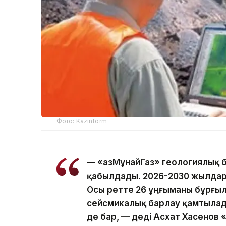
Фото: Kazinform
— «ҚазМұнайГаз» геологиялық
қабылдады. 2026-2030 жылдар
Осы ретте 26 ұңғыманы бұрғыл
сейсмикалық барлау қамтылад
де бар, — деді Асхат Хасенов 