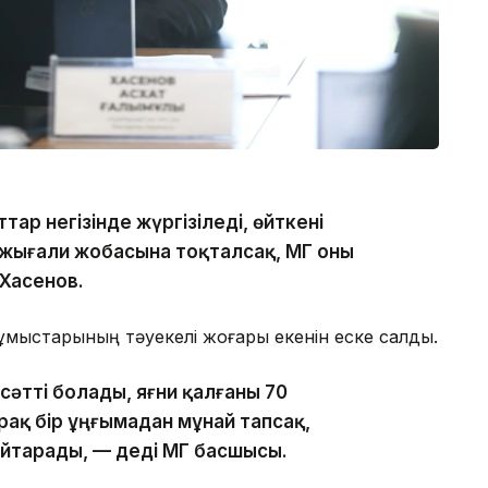
р негізінде жүргізіледі, өйткені
Тажығали жобасына тоқталсақ, ҚМГ оны
 Хасенов.
ұмыстарының тәуекелі жоғары екенін еске салды.
сәтті болады, яғни қалғаны 70
рақ бір ұңғымадан мұнай тапсақ,
йтарады, — деді ҚМГ басшысы.