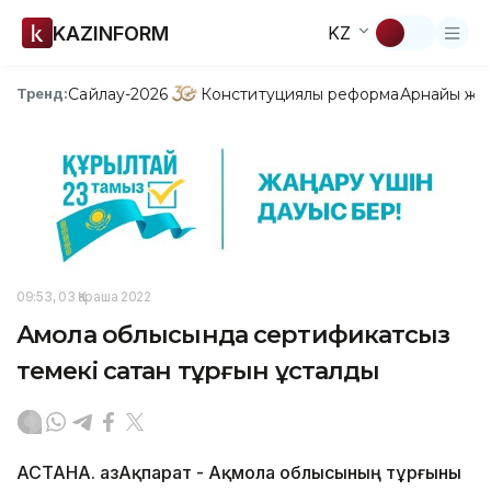
KAZINFORM
KZ
Сайлау-2026
Конституциялық реформа
Арнайы жо
Тренд:
09:53, 03 Қараша 2022
Ақмола облысында сертификатсыз
темекі сатқан тұрғын ұсталды
АСТАНА. ҚазАқпарат - Ақмола облысының тұрғыны