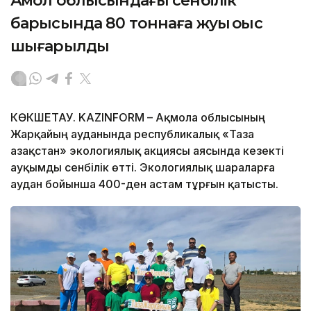
Ақмол облысындағы сенбілік
барысында 80 тоннаға жуық қоқыс
шығарылды
КӨКШЕТАУ. KAZINFORM – Ақмола облысының
Жарқайың ауданында республикалық «Таза
Қазақстан» экологиялық акциясы аясында кезекті
ауқымды сенбілік өтті. Экологиялық шараларға
аудан бойынша 400-ден астам тұрғын қатысты.