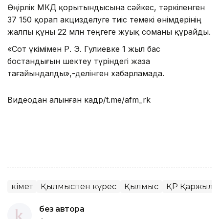
Өңірлік МКД қорытындысына сәйкес, тәркіленген
37 150 қорап акцизделуге тиіс темекі өнімдерінің
жалпы құны 22 млн теңгеге жуық соманы құрайды.
«Сот үкімімен Р. Э. Гулиевке 1 жыл бас
бостандығын шектеу түріндегі жаза
тағайындалды»,-делінген хабарламада.
Видеодан алынған кадр/t.me/afm_rk
Үкімет
Қылмыспен күрес
Қылмыс
ҚР Қаржылық
без автора