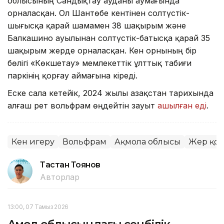
облысының Сандықтау ауданы аумағында
орналасқан. Ол Шантөбе кентінен солтүстік-
шығысқа қарай шамамен 38 шақырым және
Балкашино ауылынан солтүстік-батысқа қарай 35
шақырым жерде орналасқан. Кен орнының бір
бөлігі «Көкшетау» мемлекеттік ұлттық табиғи
паркінің қорғау аймағына кіреді.
Еске сала кетейік, 2024 жылы Қазақстан тарихында
алғаш рет вольфрам өңдейтін зауыт
ашылған еді
.
Кен игеру
Вольфрам
Ақмола облысы
Жер қо
Тастан Тоянов
Авторлар
13:00, 07 Тамыз 2026