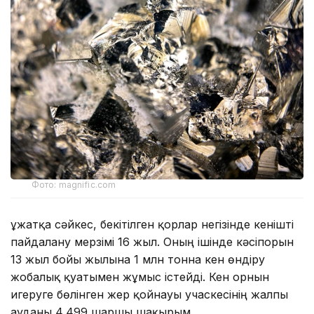
Фото: magnific.com
Құжатқа сәйкес, бекітілген қорлар негізінде кенішті
пайдалану мерзімі 16 жыл. Оның ішінде кәсіпорын
13 жыл бойы жылына 1 млн тонна кен өндіру
жобалық қуатымен жұмыс істейді. Кен орнын
игеруге бөлінген жер қойнауы учаскесінің жалпы
ауданы 4,499 шаршы шақырым.