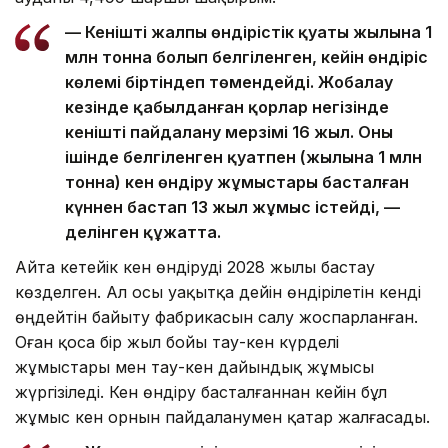
— Кеніштің жалпы өндірістік қуаты жылына 1
млн тонна болып белгіленген, кейін өндіріс
көлемі біртіндеп төмендейді. Жобалау
кезінде қабылданған қорлар негізінде
кеніштің пайдалану мерзімі 16 жыл. Оның
ішінде белгіленген қуатпен (жылына 1 млн
тонна) кен өндіру жұмыстары басталған
күннен бастап 13 жыл жұмыс істейді, —
делінген құжатта.
Айта кетейік кен өндіруді 2028 жылы бастау
көзделген. Ал осы уақытқа дейін өндірілетін кенді
өңдейтін байыту фабрикасын салу жоспарланған.
Оған қоса бір жыл бойы тау-кен күрделі
жұмыстары мен тау-кен дайындық жұмысы
жүргізіледі. Кен өндіру басталғаннан кейін бұл
жұмыс кен орнын пайдаланумен қатар жалғасады.