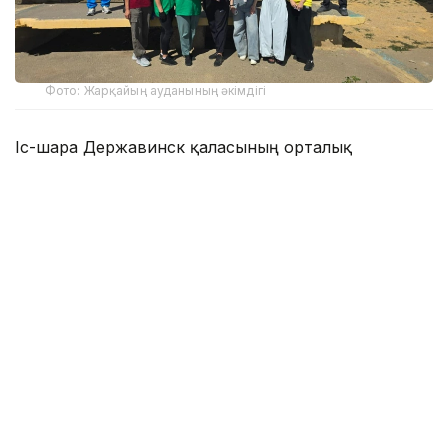
Фото: Жарқайың ауданының әкімдігі
Іс-шара Державинск қаласының орталық
алаңында салтанатты түрде ашылды. Одан кейін
қатысушылар орталық саябақтағы амфитеатрға
жиналып, «Туған жерге тағзым – ортадан
басталады» атты экологиялық квестке қатысты.
Интерактивті бағдарлама барысында қоршаған
ортаны қорғау, экологиялық мәдениетті
қалыптастыру, елді мекендердің тазалығы мен
абаттандырылуына ұқыпты қараудың
маңыздылығы кеңінен талқыланды.
Экологиялық акция «Таза болашақ» бастамасымен
жалғасты. Оның мақсаты – қоршаған ортаны