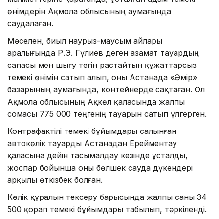
өнімдерін Ақмола облысының аумағында
саудалаған.
Мәселен, биыл наурыз-маусым айлары
аралығында Р.Э. Гүлиев деген азамат тауардың
сапасы мен шығу тегін растайтын құжаттарсыз
темекі өнімін сатып алып, оны Астанада «Әмір»
базарының аумағында, контейнерде сақтаған. Ол
Ақмола облысының Ақкөл қаласында жалпы
сомасы 775 000 теңгенің тауарын сатып үлгерген.
Контрафактілі темекі бұйымдары салынған
автокөлік тауарды Астанадан Ерейментау
қаласына дейін тасымалдау кезінде ұсталды,
жоспар бойынша оны бөлшек сауда дүкендері
арқылы өткізбек болған.
Көлік құралын тексеру барысында жалпы саны 34
500 қорап темекі бұйымдары табылып, тәркіленді.