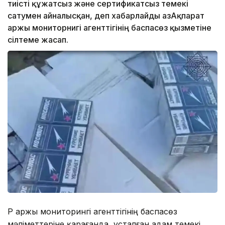
тиісті құжатсыз және сертификатсыз темекі
сатумен айналысқан, деп хабарлайды ҚазАқпарат
Қаржы мониторнигі агенттігінің баспасөз қызметіне
сілтеме жасап.
ҚР Қаржы мониторингі агенттігінің баспасөз
мәліметтеріне қарағанда, ұсталған адам темекі