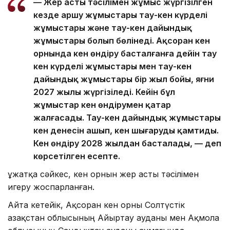
— Жер асты тәсілімен жұмыс жүргізілген
кезде аршу жұмыстары тау-кен күрделі
жұмыстары және тау-кен дайындық
жұмыстары болып бөлінеді. Ақсоран кен
орнында кен өндіру басталғанға дейін тау
кен күрделі жұмыстары мен тау-кен
дайындық жұмыстары бір жыл бойы, яғни
2027 жылы жүргізіледі. Кейін бұл
жұмыстар кен өндірумен қатар
жалғасады. Тау-кен дайындық жұмыстары
кен денесін ашып, кен шығаруды қамтиды.
Кен өндіру 2028 жылдан басталады, — деп
көрсетілген есепте.
Құжатқа сәйкес, кен орнын жер асты тәсілімен
игеру жоспарланған.
Айта кетейік, Ақсоран кен орны Солтүстік
Қазақстан облысының Айыртау ауданы мен Ақмола