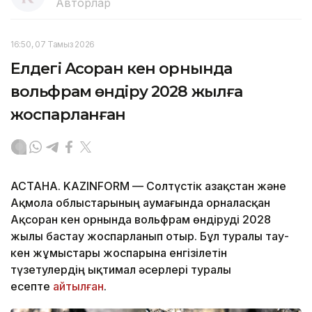
Авторлар
16:50, 07 Тамыз 2026
Елдегі Ақсоран кен орнында
вольфрам өндіру 2028 жылға
жоспарланған
АСТАНА. KAZINFORM — Солтүстік Қазақстан және
Ақмола облыстарының аумағында орналасқан
Ақсоран кен орнында вольфрам өндіруді 2028
жылы бастау жоспарланып отыр. Бұл туралы тау-
кен жұмыстары жоспарына енгізілетін
түзетулердің ықтимал әсерлері туралы
есепте
айтылған
.