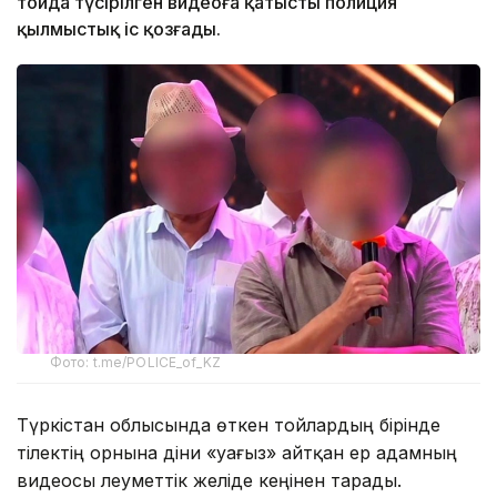
тойда түсірілген видеоға қатысты полиция
қылмыстық іс қозғады.
Фото: t.me/POLICE_of_KZ
Түркістан облысында өткен тойлардың бірінде
тілектің орнына діни «уағыз» айтқан ер адамның
видеосы әлеуметтік желіде кеңінен тарады.