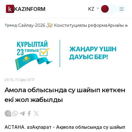
KAZINFORM
KZ
Сайлау-2026
Конституциялық реформа
Арнайы жо
Тренд:
06:10, 11 Сәуір 2017
Ақмола облысында су шайып кеткен
екі жол жабылды
АСТАНА. ҚазАқпарат - Ақмола облысында су шайып