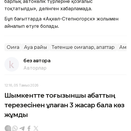
барлық автокөлік түрлеріне қозғалыс
тоқтатылды», делінген хабарламада.
Бұл бағыттарда «Ақкөл-Степногорск» жолымен
айналып өтуге болады.
Оқиға
Ауа райы
Төтенше оқиғалар, апаттар
Ақмо
без автора
Авторлар
12:16, 05 Тамыз 2026
Шымкентте тоғызыншы қабаттың
терезесінен құлаған 3 жасар бала көз
жұмды