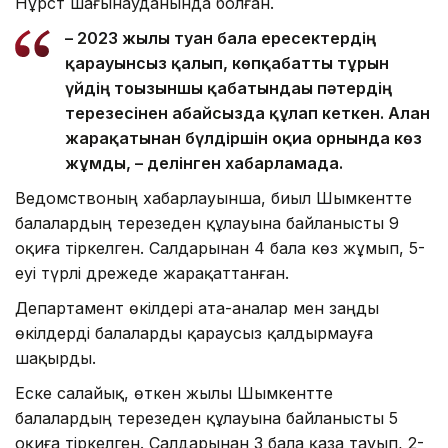
Нұрсәт шағынауданында болған.
– 2023 жылы туған бала ересектердің
қарауынсыз қалып, көпқабатты тұрғын
үйдің тоғызыншы қабатындағы пәтердің
терезесінен абайсызда құлап кеткен. Алған
жарақатынан бүлдіршін оқиға орнында көз
жұмды, – делінген хабарламада.
Ведомствоның хабарлауынша, биыл Шымкентте
балалардың терезеден құлауына байланысты 9
оқиға тіркелген. Салдарынан 4 бала көз жұмып, 5-
еуі түрлі дәрежеде жарақаттанған.
Департамент өкілдері ата-аналар мен заңды
өкілдерді балаларды қараусыз қалдырмауға
шақырды.
Еске салайық, өткен жылы Шымкентте
балалардың терезеден құлауына байланысты 5
оқиға тіркелген. Салдарынан 3 бала қаза тауып, 2-