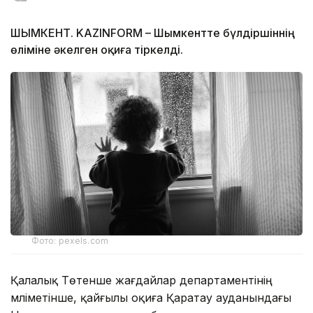
ШЫМКЕНТ. KAZINFORM – Шымкентте бүлдіршіннің
өліміне әкелген оқиға тіркелді.
Фото: pexels.com
Қалалық Төтенше жағдайлар департаментінің
мәліметінше, қайғылы оқиға Қаратау ауданындағы