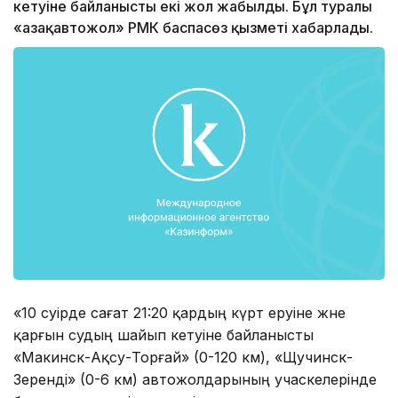
кетуіне байланысты екі жол жабылды. Бұл туралы
«Қазақавтожол» РМК баспасөз қызметі хабарлады.
«10 сәуірде сағат 21:20 қардың күрт еруіне және
қарғын судың шайып кетуіне байланысты
«Макинск-Ақсу-Торғай» (0-120 км), «Щучинск-
Зеренді» (0-6 км) автожолдарының учаскелерінде