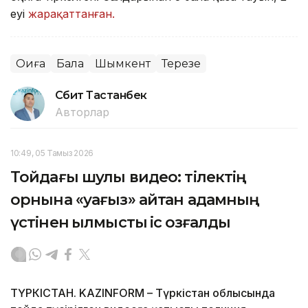
еуі
жарақаттанған.
Оқиға
Бала
Шымкент
Терезе
Сәбит Тастанбек
Авторлар
10:49, 05 Тамыз 2026
Тойдағы шулы видео: тілектің
орнына «уағыз» айтқан адамның
үстінен қылмыстық іс қозғалды
ТҮРКІСТАН. KAZINFORM – Түркістан облысында