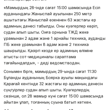
«Мамырдың 28-інде сағат 15:00 шамасында Есіл
ауданындағы Жаныспай ауылынан 250 метр
қашықтықтағы Жаныспай өзенінен 63 жастағы ер
адамның денесі табылды. Оны куәгерлер көріп,
судан алып шықты. Оқиға орнына ТЖД жеке
құрамынан 2 адам және 1 арнайы техника, аудандық
ПБ жеке құрамынан 8 адам және 2 техника
шақырылды. Қазіргі кезде ер адамның өліміне
қатысты сот-медициналық сараптама
тағайындалды», - деді ведомстводан.
Сонымен бірге, мамырдың 29-ында сағат 11:30
Бұланды ауданының Боярка ауылы маңындағы
Қарағай кентінде 32 жастағы ер адамның денесін
сүңгуірлер судан алып шықты. Куәгерлердің
сөзінше, ол 28 мамыр күні сағат 15:00 шамасында
қайықтан құлап, тоғанның суына батып кеткен.