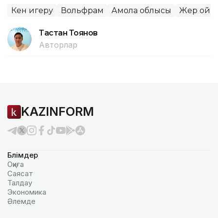
Кен игеру
Вольфрам
Ақмола облысы
Жер қойн
Тастан Тоянов
Авторлар
KAZINFORM
Бөлімдер
Оқиға
Саясат
Талдау
Экономика
Әлемде