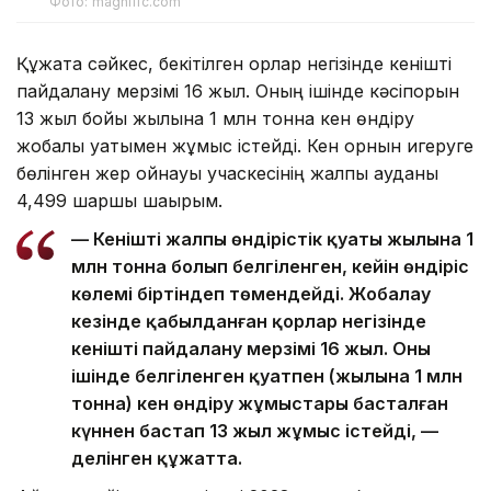
Фото: magnific.com
Құжатқа сәйкес, бекітілген қорлар негізінде кенішті
пайдалану мерзімі 16 жыл. Оның ішінде кәсіпорын
13 жыл бойы жылына 1 млн тонна кен өндіру
жобалық қуатымен жұмыс істейді. Кен орнын игеруге
бөлінген жер қойнауы учаскесінің жалпы ауданы
4,499 шаршы шақырым.
— Кеніштің жалпы өндірістік қуаты жылына 1
млн тонна болып белгіленген, кейін өндіріс
көлемі біртіндеп төмендейді. Жобалау
кезінде қабылданған қорлар негізінде
кеніштің пайдалану мерзімі 16 жыл. Оның
ішінде белгіленген қуатпен (жылына 1 млн
тонна) кен өндіру жұмыстары басталған
күннен бастап 13 жыл жұмыс істейді, —
делінген құжатта.