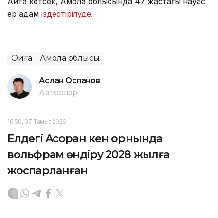
Айта кетсек, Ақмола облысында 47 жастағы науқас
ер адам
іздестірілуде.
Оқиға
Ақмола облысы
Аслан Оспанов
Авторлар
16:50, 07 Тамыз 2026
Елдегі Ақсоран кен орнында
вольфрам өндіру 2028 жылға
жоспарланған