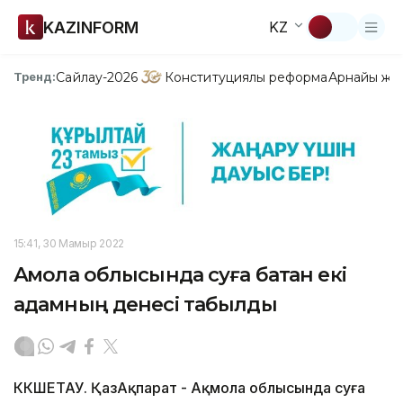
KAZINFORM
KZ
Сайлау-2026
Конституциялық реформа
Арнайы жо
Тренд:
15:41, 30 Мамыр 2022
Ақмола облысында суға батқан екі
адамның денесі табылды
КӨКШЕТАУ. ҚазАқпарат - Ақмола облысында суға