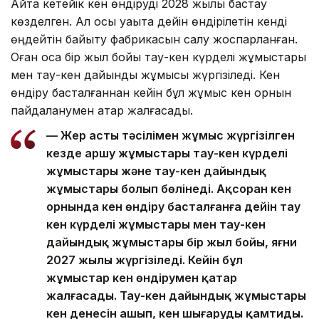
Айта кетейік кен өндіруді 2028 жылы бастау
көзделген. Ал осы уақытқа дейін өндірілетін кенді
өңдейтін байыту фабрикасын салу жоспарланған.
Оған қоса бір жыл бойы тау-кен күрделі жұмыстары
мен тау-кен дайындық жұмысы жүргізіледі. Кен
өндіру басталғаннан кейін бұл жұмыс кен орнын
пайдаланумен қатар жалғасады.
— Жер асты тәсілімен жұмыс жүргізілген
кезде аршу жұмыстары тау-кен күрделі
жұмыстары және тау-кен дайындық
жұмыстары болып бөлінеді. Ақсоран кен
орнында кен өндіру басталғанға дейін тау
кен күрделі жұмыстары мен тау-кен
дайындық жұмыстары бір жыл бойы, яғни
2027 жылы жүргізіледі. Кейін бұл
жұмыстар кен өндірумен қатар
жалғасады. Тау-кен дайындық жұмыстары
кен денесін ашып, кен шығаруды қамтиды.