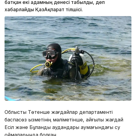
батқан екі адамның денесі табылды, деп
хабарлайды ҚазАқпарат тілшісі.
Облыстық Төтенше жағдайлар департаменті
баспасөз қызметінің мәліметінше, қайғылы жағдай
Есіл және Бұланды аудандары аумағындағы су
қоймаларында болған.