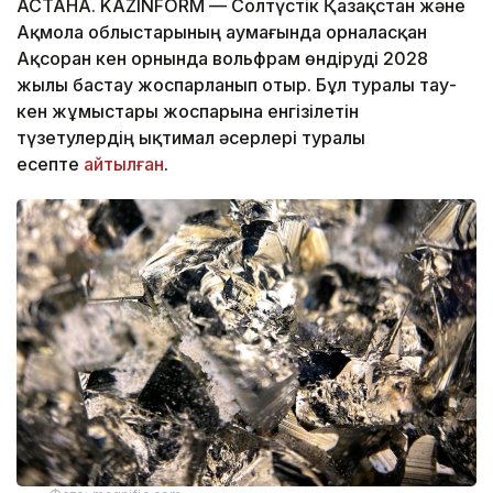
АСТАНА. KAZINFORM — Солтүстік Қазақстан және
Ақмола облыстарының аумағында орналасқан
Ақсоран кен орнында вольфрам өндіруді 2028
жылы бастау жоспарланып отыр. Бұл туралы тау-
кен жұмыстары жоспарына енгізілетін
түзетулердің ықтимал әсерлері туралы
есепте
айтылған
.