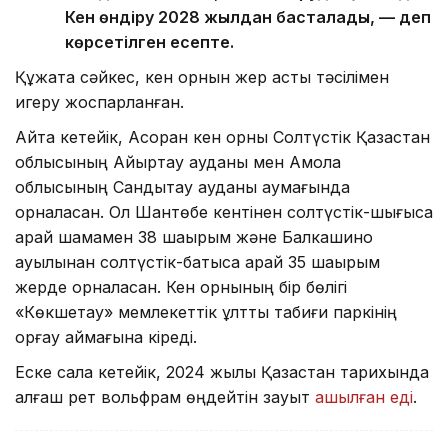
Кен өндіру 2028 жылдан басталады, — деп
көрсетілген есепте.
Құжатқа сәйкес, кен орнын жер асты тәсілімен
игеру жоспарланған.
Айта кетейік, Ақсоран кен орны Солтүстік Қазақстан
облысының Айыртау ауданы мен Ақмола
облысының Сандықтау ауданы аумағында
орналасқан. Ол Шантөбе кентінен солтүстік-шығысқа
қарай шамамен 38 шақырым және Балкашино
ауылынан солтүстік-батысқа қарай 35 шақырым
жерде орналасқан. Кен орнының бір бөлігі
«Көкшетау» мемлекеттік ұлттық табиғи паркінің
қорғау аймағына кіреді.
Еске сала кетейік, 2024 жылы Қазақстан тарихында
алғаш рет вольфрам өңдейтін зауыт
ашылған еді
.