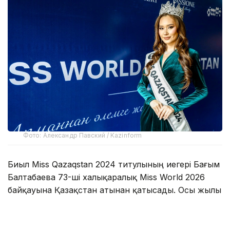
Фото: Александр Павский / Kazinform
Биыл Miss Qazaqstan 2024 титулының иегері Бағым
Балтабаева 73-ші халықаралық Miss World 2026
байқауына Қазақстан атынан қатысады. Осы жылы
байқау алғаш рет Вьетнамда өтеді. Бұл іс-шара
әлемнің 130-ға жуық мемлекетінің өкілдерін
біріктірмек. Олар Beauty With a Purpose (мағыналы