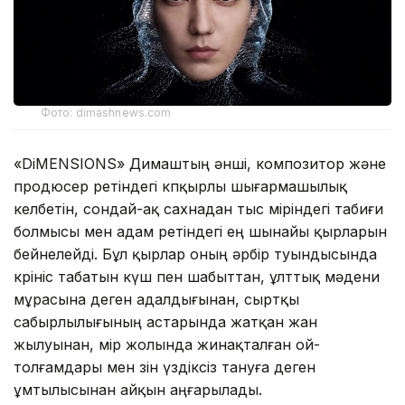
Фото: dimashnews.com
«DiMENSIONS» Димаштың әнші, композитор және
продюсер ретіндегі көпқырлы шығармашылық
келбетін, сондай-ақ сахнадан тыс өміріндегі табиғи
болмысы мен адам ретіндегі ең шынайы қырларын
бейнелейді. Бұл қырлар оның әрбір туындысында
көрініс табатын күш пен шабыттан, ұлттық мәдени
мұрасына деген адалдығынан, сыртқы
сабырлылығының астарында жатқан жан
жылуынан, өмір жолында жинақталған ой-
толғамдары мен өзін үздіксіз тануға деген
ұмтылысынан айқын аңғарылады.