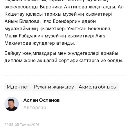
экскурсоводы Вероника Антипова жеңіп алды. Ал
Көкшетау қаласы тарихы музейінің қызметкері
Айым Біләлова, Іляс Есенберлин әдеби
мұражайының қызметкері Үмітжан Бекенова,
Мәлік Ғабдуллин музейінің қызметкері Аягөз
Махметова жүлдегер атанды.
Байқау жеңімпаздары мен жүлдегерлері арнайы
диплом және ақшалай сертификаттарға ие болды.
Мәдениет
Рухани жаңғыру
Ақмола облысы
Аслан Оспанов
Авторлар
20:55, 05 Тамыз 2026