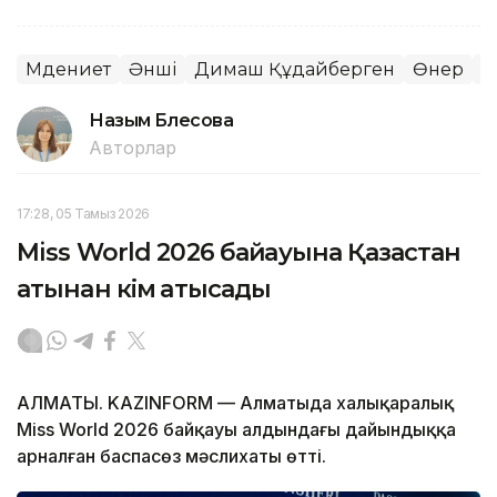
Мәдениет
Әнші
Димаш Құдайберген
Өнер
М
Назым Бөлесова
Авторлар
17:28, 05 Тамыз 2026
Miss World 2026 байқауына Қазақстан
атынан кім қатысады
АЛМАТЫ. KAZINFORM — Алматыда халықаралық
Miss World 2026 байқауы алдындағы дайындыққа
арналған баспасөз мәслихаты өтті.