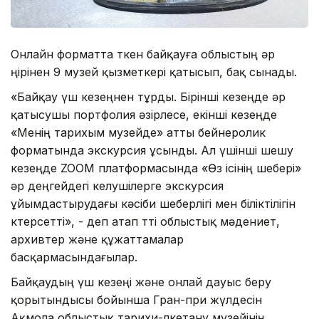
Онлайн форматта өткен байқауға облыстың әр
өңірінен 9 музей қызметкері қатысып, бақ сынады.
«Байқау үш кезеңнен тұрды. Бірінші кезеңде әр
қатысушы портфолия әзірлесе, екінші кезеңде
«Менің тарихым музейде» атты бейнеролик
форматында экскурсия ұсынды. Ал үшінші шешу
кезеңде ZOOM платформасында «Өз ісінің шебері»
әр деңгейдегі келушілерге экскурсия
ұйымдастырудағы кәсіби шеберлігі мен біліктілігін
көтерсетті», - деп атап өтті облыстық мәдениет,
архивтер және құжаттамалар
басқармасындағылар.
Байқаудың үш кезеңі және онлай дауыс беру
қорытындысы бойынша Гран-при жүлдесін
Ақмола облыстық тарихи-өлкетану музейінің