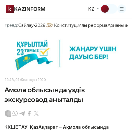
KAZINFORM
KZ
Сайлау-2026
Конституциялық реформа
Арнайы жо
Тренд:
22:48, 01 Желтоқсан 2020
Ақмола облысында үздік
экскурсовод анықталды
КӨКШЕТАУ. ҚазАқпарат – Ақмола облысында