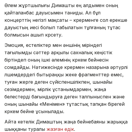
Әлем жұртшылығы Димашты ең алдымен оның
қайталанбас дауысымен таниды. Ал бұл
концерттің негізгі мақсаты – көрерменге сол ерекше
дауыстың иесі болып табылатын тұлғаның тұтас
болмысын ашып көрсету.
Эмоция, естеліктер мен әншінің өміріндегі
тағылымды сәттер арқылы сахналық кеңістік
біртіндеп оның ішкі әлемінің көркем бейнесін
сомдайды. Нәтижесінде көрермен назарына әртүрлі
өлшемдердегі бытыраңқы жеке фрагменттер емес,
туған жерге деген сүйіспеншілікпен, шынайы
сезімдермен, өмірлік ұстанымдармен, жаңа
белестерді бағындыруға деген талпыныспен және
оның шынайы «Менімен» тұтастық тапқан бірегей
көркем бейне ұсынылады.
Айта кетелік Димаштың жаңа бейнебаяны жарыққа
шыққаны туралы
жазған едік
.